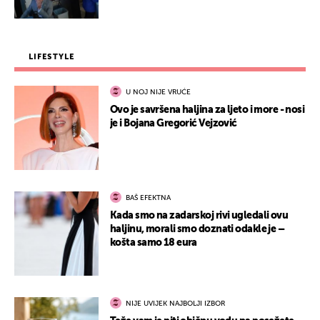
LIFESTYLE
U NOJ NIJE VRUĆE
Ovo je savršena haljina za ljeto i more - nosi
je i Bojana Gregorić Vejzović
BAŠ EFEKTNA
Kada smo na zadarskoj rivi ugledali ovu
haljinu, morali smo doznati odakle je –
košta samo 18 eura
NIJE UVIJEK NAJBOLJI IZBOR