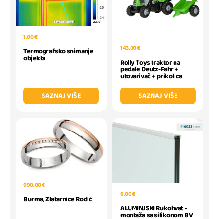
1,00 €
143,00 €
Termografsko snimanje
objekta
Rolly Toys traktor na
pedale Deutz-Fahr +
utovarivač + prikolica
SAZNAJ VIŠE
SAZNAJ VIŠE
990,00 €
6,00 €
Burma, Zlatarnice Rodić
ALUMINJSKI Rukohvat -
montaža sa silikonom BV