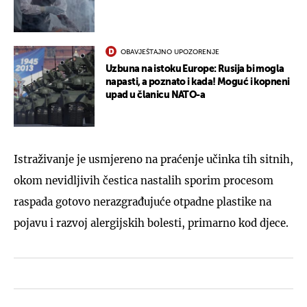
OBAVJEŠTAJNO UPOZORENJE
Uzbuna na istoku Europe: Rusija bi mogla
napasti, a poznato i kada! Moguć i kopneni
upad u članicu NATO-a
Istraživanje je usmjereno na praćenje učinka tih sitnih,
okom nevidljivih čestica nastalih sporim procesom
raspada gotovo nerazgrađujuće otpadne plastike na
pojavu i razvoj alergijskih bolesti, primarno kod djece.