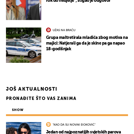
rok do nedjelje", stigao je odgovor
UŽAS NA BRAČU
Grupa maltretirala mladića zbog motiva na
majici: Natjerali ga da je skine pa ga napao
18-godišnjak
JOŠ AKTUALNOSTI
PRONAĐITE ŠTO VAS ZANIMA
SHOW
"KAO DA SU NOVAK ĐOKOVIĆ"
Jedan od najpoznatijih svjetskih parova