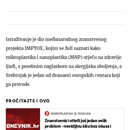
Istraživanje je dio međunarodnog znanstvenog
projekta IMPTOX, kojim se želi saznati kako
mikroplastika i nanoplastika (MNP) utječu na zdravlje
ljudi, s posebnim naglaskom na alergijska oboljenja, a
Srebrnjak je jedan od dvanaest europskih centara koji
ga provode.
PROČITAJTE I OVO
MIKROPLASTIKA JE POSVUDA
Znanstvenici otkrili još jedan velik
problem - nevidljivu kišu bez okusa i