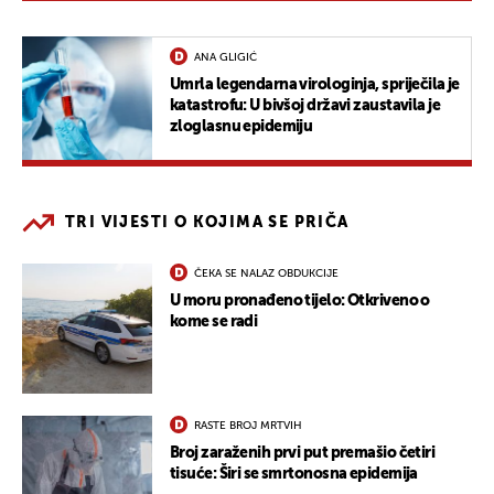
ANA GLIGIĆ
Umrla legendarna virologinja, spriječila je
katastrofu: U bivšoj državi zaustavila je
zloglasnu epidemiju
TRI VIJESTI O KOJIMA SE PRIČA
ČEKA SE NALAZ OBDUKCIJE
U moru pronađeno tijelo: Otkriveno o
kome se radi
RASTE BROJ MRTVIH
Broj zaraženih prvi put premašio četiri
tisuće: Širi se smrtonosna epidemija