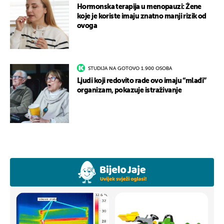
Hormonska terapija u menopauzi: Žene
koje je koriste imaju znatno manji rizik od
ovoga
STUDIJA NA GOTOVO 1.900 OSOBA
Ljudi koji redovito rade ovo imaju “mlađi”
organizam, pokazuje istraživanje