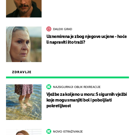
DALEKI GRAD
Uznemirena je zbog njegove ucjene - hoće
li napraviti što traži?
ZDRAVLJE
NAJSIGURNIJI OBLIK REKREACIJE
Vježbe za koljeno u moru: 5 sigurnih vježbi
koje mogu smanjiti bol i poboljšati
pokretljivost
NOVO ISTRAŽIVANJE