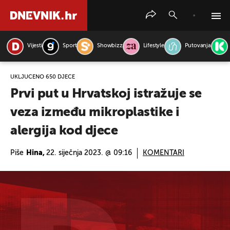
Vijesti
Sport
Showbizz
Lifestyle
Putovanja
PRETRAŽITE VIJESTI
UKLJUČENO 650 DJECE
Prvi put u Hrvatskoj istražuje se
veza između mikroplastike i
alergija kod djece
Piše
Hina,
22. siječnja 2023. @ 09:16
KOMENTARI