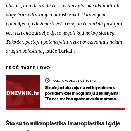
plastici, to indicira da će se učinak plastike akumulirati
dalje kroz odrastanje i odrasli život. Upravo je u
ponovljenoj izloženosti veći rizik, pa će možda postojati
veći rizik na zdravlje djece negoli kod nekog starijeg.
Također, postoji i potencijalni rizik povezivanja s nekim
drugim bolestima
, ističe Turkalj.
PROČITAJTE I OVO
POGOTOVO AKO JE OŠTEĆENO
Stručnjaci ukazuju na veliki problem s
posuđem koje mnogi imaju u kuhinjama:
"To nas snažno upozorava da moramo
biti pažljivi"
Što su to mikroplastika i nanoplastika i gdje