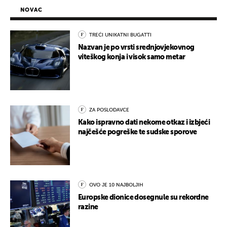
NOVAC
TREĆI UNIKATNI BUGATTI
Nazvan je po vrsti srednjovjekovnog
viteškog konja i visok samo metar
ZA POSLODAVCE
Kako ispravno dati nekome otkaz i izbjeći
najčešće pogreške te sudske sporove
OVO JE 10 NAJBOLJIH
Europske dionice dosegnule su rekordne
razine