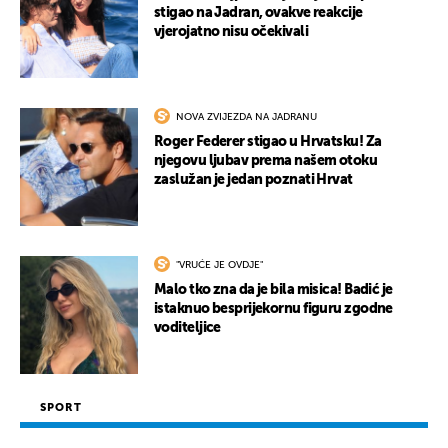
stigao na Jadran, ovakve reakcije
vjerojatno nisu očekivali
NOVA ZVIJEZDA NA JADRANU
Roger Federer stigao u Hrvatsku! Za
njegovu ljubav prema našem otoku
zaslužan je jedan poznati Hrvat
"VRUĆE JE OVDJE"
Malo tko zna da je bila misica! Badić je
istaknuo besprijekornu figuru zgodne
voditeljice
SPORT