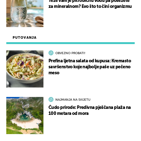
Teže vam je piti običnu vodu pa posežete
za mineralnom? Evo što to čini organizmu
PUTOVANJA
OBVEZNO PROBATI!
Prefina ljetna salata od kupusa: Kremasto
savršenstvo koje najbolje paše uz pečeno
meso
NAJMANJA NA SVIJETU
Čudo prirode: Predivna pješčana plaža na
100 metara od mora