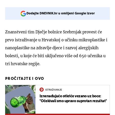
Dodajte DNEVNIK.hr u omiljeni Google izvor
Znanstveni tim Dječje bolnice Srebrnjak provest će
prvo istraživanje u Hrvatskoj o učinku mikroplastike i
nanoplastike na zdravlje djece i razvoj alergijskih
bolesti, u koje će biti uključeno više od 650 učenika u
tri hrvatske regije.
PROČITAJTE I OVO
ISTRAŽIVANJE
Iznenađujuće otkriće vezano uz boce:
"Očekivali smo upravo suprotan rezultat"