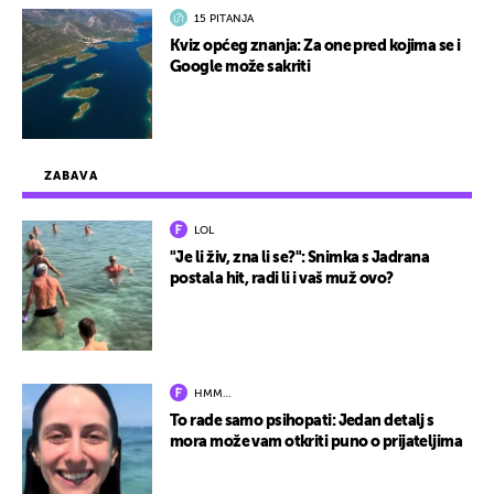
15 PITANJA
Kviz općeg znanja: Za one pred kojima se i
Google može sakriti
ZABAVA
LOL
"Je li živ, zna li se?": Snimka s Jadrana
postala hit, radi li i vaš muž ovo?
HMM…
To rade samo psihopati: Jedan detalj s
mora može vam otkriti puno o prijateljima