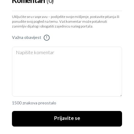
Komentari
(0)
Uključite se u raspravu – podijelite svoje mišljenje, postavite pitanja ili
ponudite svoj pogled na temu. Vaš komentar može potaknuti
zanimljiv dijalog i obogatiti zajednicu našeg portala.
Važna obavijest
!
1500 znakova preostalo
Prijavite se