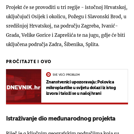
Projekt će se provoditi u tri regije - istočnoj Hrvatskoj,
uključujući Osijek i okolicu, Požegu i Slavonski Brod, u
središnjoj Hrvatskoj, na području Zagreba, Ivanić-
Grada, Velike Gorice i Zaprešića te na jugu, gdje će biti
uključena područja Zadra, Šibenika, Splita.
PROČITAJTE I OVO
SVE VEĆI PROBLEM
Znanstvenici upozoravaju: Polovica
mikroplastike u svijetu dolazi iz istog
izvora i taloži se u našoj hrani
Istraživanje dio međunarodnog projekta
Riječ je o ključnim geografskim područjima koja su