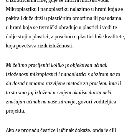
u iznutricama ribe, gdje se filtrira morska voda.
Mikroplastiku i nanoplastiku nalazimo u hrani koja se
pakira i duže drži u plastičnim omotima ili posudama,
u hrani koja se termički obrađuje u plastici i vodi te
dulje stoji u plastici, a posebno u plastici loše kvalitete,
koja povećava rizik izloženosti.
Mi želimo procijeniti koliko je objektivan učinak
izloženosti mikroplastici i nanoplastici s obzirom na to
da dosad nemamo razvijene metode za procjenu ima li
to što smo joj izloženi u svojem okolišu doista neki
značajan učinak na naše zdravlje
, govori voditeljica
projekta.
Ako se pronađu čestice i učinak dokaže, onda je cilj