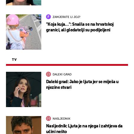
ZAMJERATE LI JOJ?
"Koja kuja…": Snašla se na hrvatskoj
granici, ali gledatelji su podijeljeni
TV
DALEKI GRAD
Daleki grad: Jako je ljuta jer se miješa u
njezine stvari
NASLJEDNIK
Nasljednik: Ljuta je na njega i zahtjeva da
učini nešto