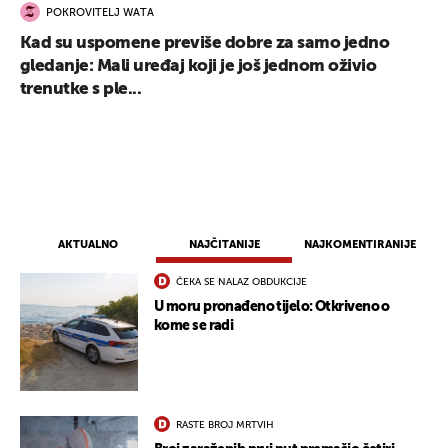
POKROVITELJ WATA
Kad su uspomene previše dobre za samo jedno
gledanje: Mali uređaj koji je još jednom oživio
trenutke s ple...
AKTUALNO
NAJČITANIJE
NAJKOMENTIRANIJE
ČEKA SE NALAZ OBDUKCIJE
U moru pronađeno tijelo: Otkriveno o
kome se radi
RASTE BROJ MRTVIH