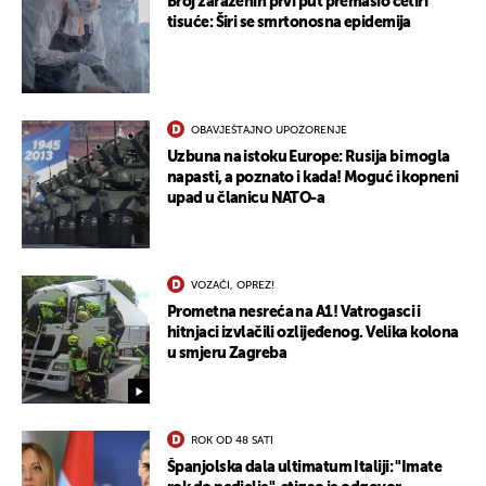
Broj zaraženih prvi put premašio četiri
tisuće: Širi se smrtonosna epidemija
OBAVJEŠTAJNO UPOZORENJE
Uzbuna na istoku Europe: Rusija bi mogla
napasti, a poznato i kada! Moguć i kopneni
upad u članicu NATO-a
VOZAČI, OPREZ!
Prometna nesreća na A1! Vatrogasci i
hitnjaci izvlačili ozlijeđenog. Velika kolona
u smjeru Zagreba
ROK OD 48 SATI
Španjolska dala ultimatum Italiji: "Imate