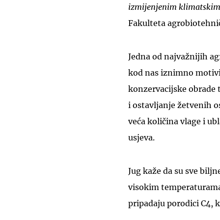
izmijenjenim klimatskim
Fakulteta agrobiotehnič
Jedna od najvažnijih ag
kod nas iznimno motivir
konzervacijske obrade t
i ostavljanje žetvenih o
veća količina vlage i ub
usjeva.
Jug kaže da su sve bilj
visokim temperaturama,
pripadaju porodici C4, k