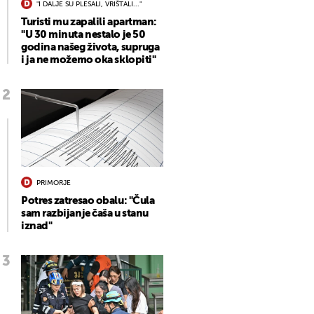
"I DALJE SU PLESALI, VRIŠTALI..."
Turisti mu zapalili apartman:
"U 30 minuta nestalo je 50
godina našeg života, supruga
i ja ne možemo oka sklopiti"
PRIMORJE
Potres zatresao obalu: "Čula
sam razbijanje čaša u stanu
iznad"