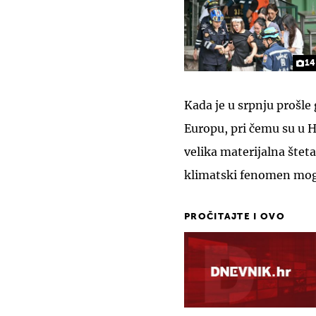
14
Kada je u srpnju prošle
Europu, pri čemu su u H
velika materijalna štet
klimatski fenomen moga
PROČITAJTE I OVO