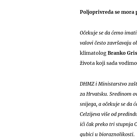
Poljoprivreda se mora
Očekuje se da ćemo imati v
valovi često završavaju 
klimatolog
Branko Gri
života koji sada vodim
DHMZ i Ministarstvo zaštit
za Hrvatsku. Sredinom ov
snijega, a očekuje se da 
Celzijeva više od predind
ići čak preko tri stupnja 
gubici u bioraznolikosti
.