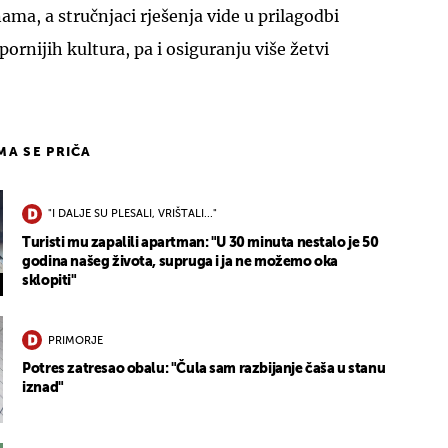
ma, a stručnjaci rješenja vide u prilagodbi
ornijih kultura, pa i osiguranju više žetvi
IMA SE PRIČA
"I DALJE SU PLESALI, VRIŠTALI..."
Turisti mu zapalili apartman: "U 30 minuta nestalo je 50
godina našeg života, supruga i ja ne možemo oka
sklopiti"
PRIMORJE
Potres zatresao obalu: "Čula sam razbijanje čaša u stanu
iznad"