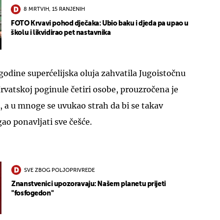
8 MRTVIH, 15 RANJENIH
FOTO Krvavi pohod dječaka: Ubio baku i djeda pa upao u
školu i likvidirao pet nastavnika
 godine superćelijska oluja zahvatila Jugoistočnu
rvatskoj poginule četiri osobe, prouzročena je
a, a u mnoge se uvukao strah da bi se takav
o ponavljati sve češće.
SVE ZBOG POLJOPRIVREDE
Znanstvenici upozoravaju: Našem planetu prijeti
"fosfogedon"