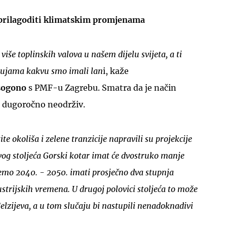
 prilagoditi klimatskim promjenama
iše toplinskih valova u našem dijelu svijeta, a ti
olujama kakvu smo imali lan
i, kaže
UKLJUČITE NOTIFIKACIJE
sogono
s PMF-u Zagrebu. Smatra da je način
o dugoročno neodrživ.
e okoliša i zelene tranzicije napravili su projekcije
og stoljeća Gorski kotar imat će dvostruko manje
ćemo 2040. - 2050. imati prosječno dva stupnja
ustrijskih vremena. U drugoj polovici stoljeća to može
Celzijeva, a u tom slučaju bi nastupili nenadoknadivi