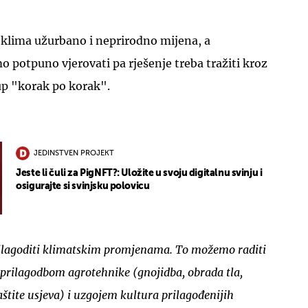
 klima užurbano i neprirodno mijena, a
potpuno vjerovati pa rješenje treba tražiti kroz
tup "korak po korak".
JEDINSTVEN PROJEKT
Jeste li čuli za PigNFT?: Uložite u svoju digitalnu svinju i
osigurajte si svinjsku polovicu
rilagoditi klimatskim promjenama. To možemo raditi
prilagodbom agrotehnike (gnojidba, obrada tla,
štite usjeva) i uzgojem kultura prilagođenijih