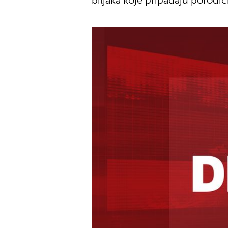
biljaka koje pripadaju porodici