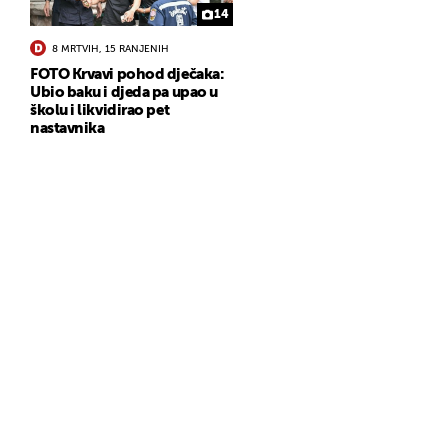
14
8 MRTVIH, 15 RANJENIH
FOTO Krvavi pohod dječaka:
Ubio baku i djeda pa upao u
školu i likvidirao pet
nastavnika