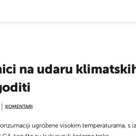
E VIJESTI
ici na udaru klimatski
goditi
KOMENTARI
 konzumaciji ugrožene visokim temperaturama, s 