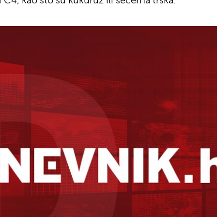
 C4, kao što su kukuruz ili šećerna trska.