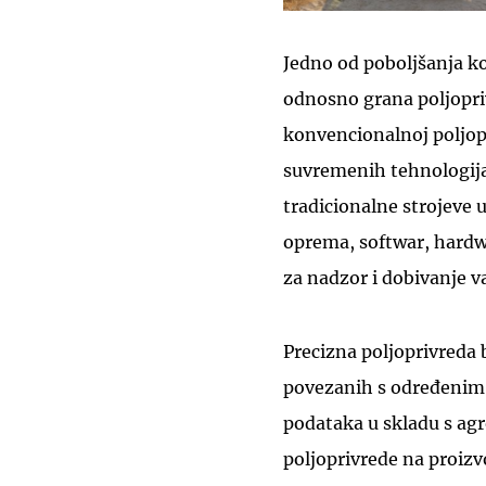
Jedno od poboljšanja ko
odnosno grana poljopriv
konvencionalnoj poljopr
suvremenih tehnologija 
tradicionalne strojeve u
oprema, softwar, hardwar
za nadzor i dobivanje v
Precizna poljoprivreda b
povezanih s određenim 
podataka u skladu s a
poljoprivrede na proizv