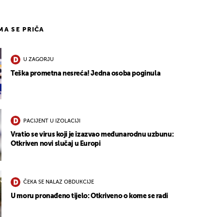
IMA SE PRIČA
U ZAGORJU
Teška prometna nesreća! Jedna osoba poginula
PACIJENT U IZOLACIJI
Vratio se virus koji je izazvao međunarodnu uzbunu:
Otkriven novi slučaj u Europi
ČEKA SE NALAZ OBDUKCIJE
U moru pronađeno tijelo: Otkriveno o kome se radi