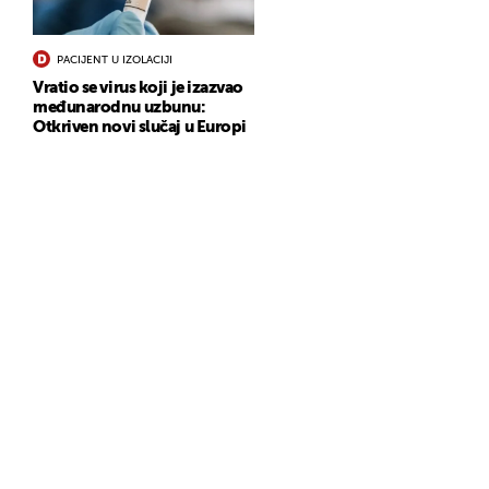
PACIJENT U IZOLACIJI
Vratio se virus koji je izazvao
međunarodnu uzbunu:
Otkriven novi slučaj u Europi