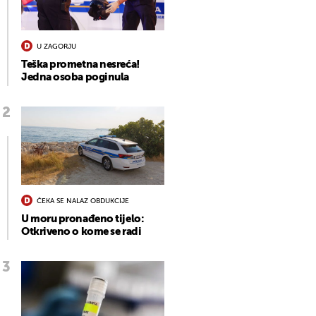
U ZAGORJU
Teška prometna nesreća!
Jedna osoba poginula
ČEKA SE NALAZ OBDUKCIJE
U moru pronađeno tijelo:
Otkriveno o kome se radi