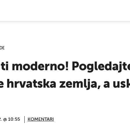
E VIJESTI
DE
iti moderno! Pogledajt
 hrvatska zemlja, a usk
2. @ 10:55
KOMENTARI