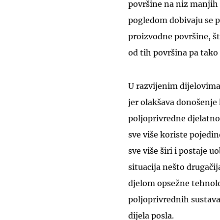
površine na niz manjih
pogledom dobivaju se p
proizvodne površine, š
od tih površina pa tako 
U razvijenim dijelovima 
jer olakšava donošenje 
poljoprivredne djelatno
sve više koriste pojedi
sve više širi i postaje 
situacija nešto drugači
djelom opsežne tehnolo
poljoprivrednih sustava
dijela posla.