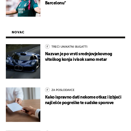
Barcelonu"
NOVAC
TREĆI UNIKATNI BUGATTI
Nazvan je po vrsti srednjovjekovnog
viteškog konja i visok samo metar
ZA POSLODAVCE
Kako ispravno dati nekome otkaz i izbjeći
najčešće pogreške te sudske sporove