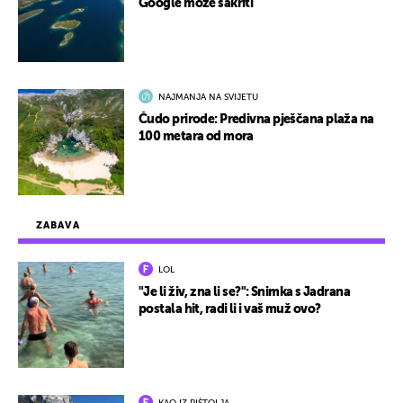
Google može sakriti
NAJMANJA NA SVIJETU
Čudo prirode: Predivna pješčana plaža na
100 metara od mora
ZABAVA
LOL
"Je li živ, zna li se?": Snimka s Jadrana
postala hit, radi li i vaš muž ovo?