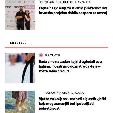
POKROVITELJ PHILIP MORRIS ZAGREB
Digitalna rješenja za stvarne probleme: Dva
hrvatska projekta dobila potporu za razvoj
LIFESTYLE
BAŠ EFEKTNA
Kada smo na zadarskoj rivi ugledali ovu
haljinu, morali smo doznati odakle je –
košta samo 18 eura
NAJSIGURNIJI OBLIK REKREACIJE
Vježbe za koljeno u moru: 5 sigurnih vježbi
koje mogu smanjiti bol i poboljšati
pokretljivost