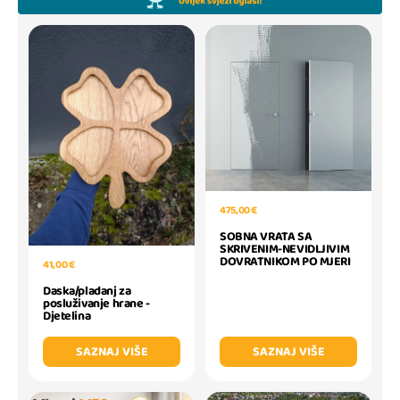
475,00 €
SOBNA VRATA SA
SKRIVENIM-NEVIDLJIVIM
DOVRATNIKOM PO MJERI
41,00 €
Daska/pladanj za
posluživanje hrane -
Djetelina
SAZNAJ VIŠE
SAZNAJ VIŠE