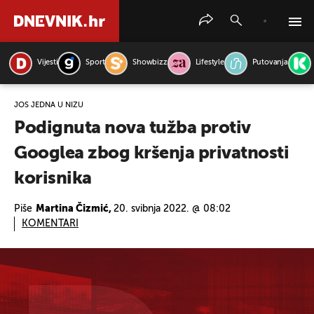
Vijesti
Sport
Showbizz
Lifestyle
Putovanja
PRETRAŽITE VIJESTI
JOŠ JEDNA U NIZU
Podignuta nova tužba protiv
Googlea zbog kršenja privatnosti
korisnika
Piše
Martina Čizmić,
20. svibnja 2022. @ 08:02
KOMENTARI