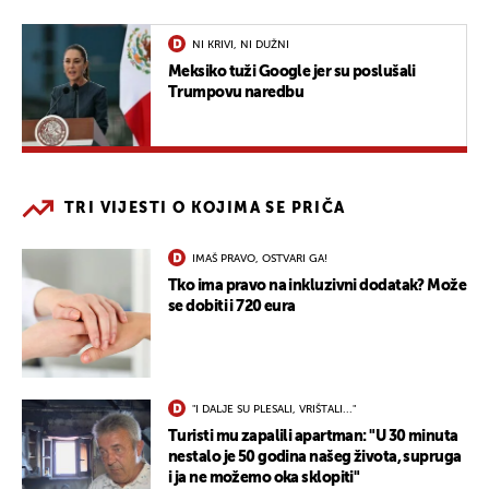
NI KRIVI, NI DUŽNI
Meksiko tuži Google jer su poslušali
Trumpovu naredbu
TRI VIJESTI O KOJIMA SE PRIČA
IMAŠ PRAVO, OSTVARI GA!
Tko ima pravo na inkluzivni dodatak? Može
se dobiti i 720 eura
"I DALJE SU PLESALI, VRIŠTALI..."
Turisti mu zapalili apartman: "U 30 minuta
nestalo je 50 godina našeg života, supruga
i ja ne možemo oka sklopiti"