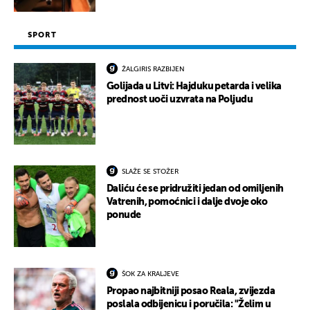
SPORT
ŽALGIRIS RAZBIJEN
Golijada u Litvi: Hajduku petarda i velika
prednost uoči uzvrata na Poljudu
SLAŽE SE STOŽER
Daliću će se pridružiti jedan od omiljenih
Vatrenih, pomoćnici i dalje dvoje oko
ponude
ŠOK ZA KRALJEVE
Propao najbitniji posao Reala, zvijezda
poslala odbijenicu i poručila: "Želim u