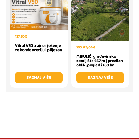
137,50 €
Vitral V50 trajno rješenje
105.120,00 €
za kondenzaciju i plijesan
MIKULIĆI građevinsko
zemljište 657 m | pravilan
oblik, pogled i 160 /m
SAZNAJ VIŠE
SAZNAJ VIŠE