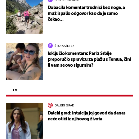
KAO IZ PIŠTOLJA
Dobacila komentar trudnici bez noge, a
muž ispalio odgovor kao da je samo
čekao…
ŠTO KAŽETE?
Isključio komentare: Par iz Srbije
preporučio spravicu za plažu s Temua, čini
li vam se ovo sigurnim?
TV
DALEKI GRAD
Daleki grad: Intuicija joj govori da danas
neće otići iz njihovog života