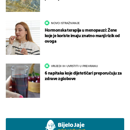
NOVO ISTRAŽIVANJE
Hormonska terapija u menopauzi: Žene
koje je koriste imaju znatno manji rizik od
ovoga
VRIJEDI IH UVRSTITI U PREHRANU
6 napitaka koje dijetetičari preporučuju za
zdrave zglobove