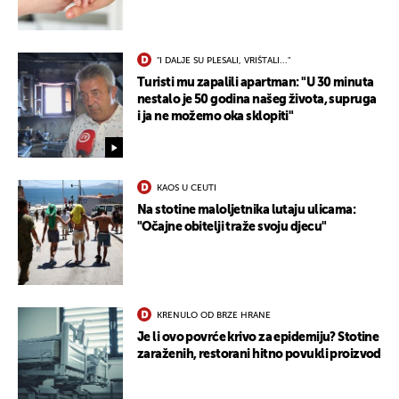
"I DALJE SU PLESALI, VRIŠTALI..."
Turisti mu zapalili apartman: "U 30 minuta
nestalo je 50 godina našeg života, supruga
i ja ne možemo oka sklopiti"
KAOS U CEUTI
Na stotine maloljetnika lutaju ulicama:
"Očajne obitelji traže svoju djecu"
KRENULO OD BRZE HRANE
Je li ovo povrće krivo za epidemiju? Stotine
zaraženih, restorani hitno povukli proizvod
UKLJUČITE NOTIFIKACIJE