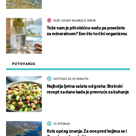
NIJE UVIJEK NAJBOLJI IZBOR
Teže vam je piti običnu vodu pa posežete
za mineralnom? Evo što to čini organizmu
PUTOVANJA
GOTOVO ZA 15 MINUTA
Najbolja ljetna salata od graha: Brzinski
recept za dane kada je prevruće za kuhanje
15 PITANJA
Kviz općeg znanja: Za one pred kojima se i