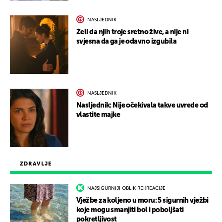
NASLJEDNIK
Želi da njih troje sretno žive, a nije ni
svjesna da ga je odavno izgubila
NASLJEDNIK
Nasljednik: Nije očekivala takve uvrede od
vlastite majke
ZDRAVLJE
NAJSIGURNIJI OBLIK REKREACIJE
Vježbe za koljeno u moru: 5 sigurnih vježbi
koje mogu smanjiti bol i poboljšati
pokretljivost