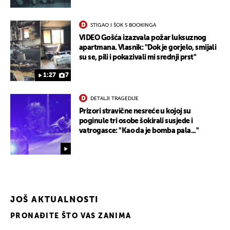
STIGAO I ŠOK S BOOKINGA
VIDEO Gošća izazvala požar luksuznog
apartmana. Vlasnik: "Dok je gorjelo, smijali
su se, pili i pokazivali mi srednji prst"
1:27
7
DETALJI TRAGEDIJE
Prizori stravične nesreće u kojoj su
poginule tri osobe šokirali susjede i
vatrogasce: "Kao da je bomba pala..."
JOŠ AKTUALNOSTI
PRONAĐITE ŠTO VAS ZANIMA