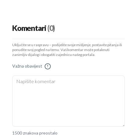
Komentari
(0)
Uključite se u raspravu – podijelite svoje mišljenje, postavite pitanja ili
ponudite svoj pogled na temu. Vaš komentar može potaknuti
zanimljiv dijalog i obogatiti zajednicu našeg portala.
Važna obavijest
!
1500 znakova preostalo