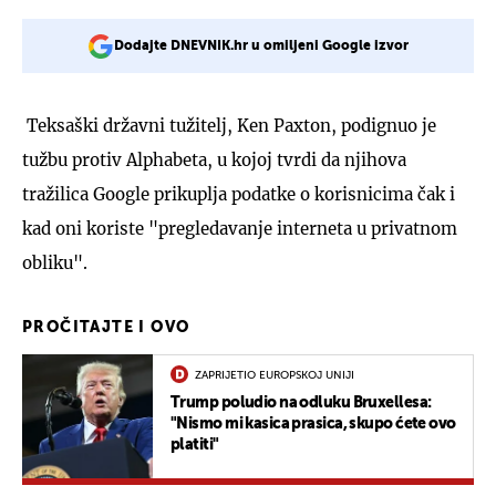
Dodajte DNEVNIK.hr u omiljeni Google izvor
Teksaški državni tužitelj, Ken Paxton, podignuo je
tužbu protiv Alphabeta, u kojoj tvrdi da njihova
tražilica Google prikuplja podatke o korisnicima čak i
kad oni koriste "pregledavanje interneta u privatnom
obliku".
PROČITAJTE I OVO
ZAPRIJETIO EUROPSKOJ UNIJI
Trump poludio na odluku Bruxellesa:
"Nismo mi kasica prasica, skupo ćete ovo
platiti"