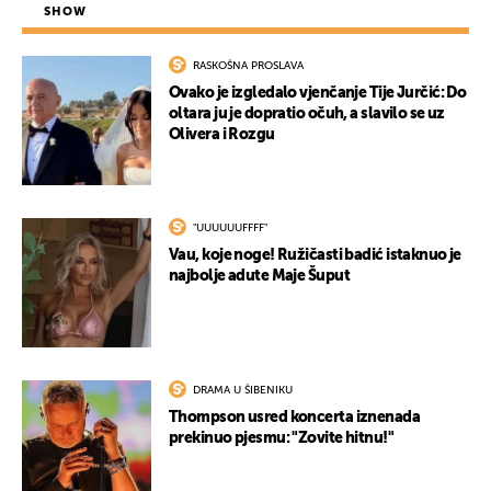
SHOW
RASKOŠNA PROSLAVA
Ovako je izgledalo vjenčanje Tije Jurčić: Do
oltara ju je dopratio očuh, a slavilo se uz
Olivera i Rozgu
"UUUUUUFFFF"
Vau, koje noge! Ružičasti badić istaknuo je
najbolje adute Maje Šuput
DRAMA U ŠIBENIKU
Thompson usred koncerta iznenada
prekinuo pjesmu: "Zovite hitnu!"