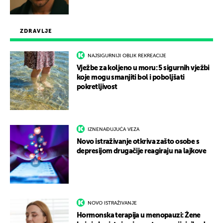
ZDRAVLJE
NAJSIGURNIJI OBLIK REKREACIJE
Vježbe za koljeno u moru: 5 sigurnih vježbi
koje mogu smanjiti bol i poboljšati
pokretljivost
IZNENAĐUJUĆA VEZA
Novo istraživanje otkriva zašto osobe s
depresijom drugačije reagiraju na lajkove
NOVO ISTRAŽIVANJE
Hormonska terapija u menopauzi: Žene