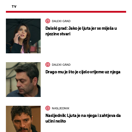
TV
DALEKI GRAD
Daleki grad: Jako je ljuta jer se miješa u
njezine stvari
DALEKI GRAD
Drago mu je što je cijelo vrijeme uz njega
NASLJEDNIK
Nasljednik: Ljuta je na njega i zahtjeva da
učini nešto