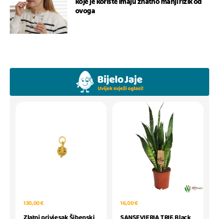
koje je koriste imaju znatno manji rizik od
ovoga
130,00 €
16,00 €
Zlatni privjesak Šibenski
SANSEVIERIA TRIF. Black