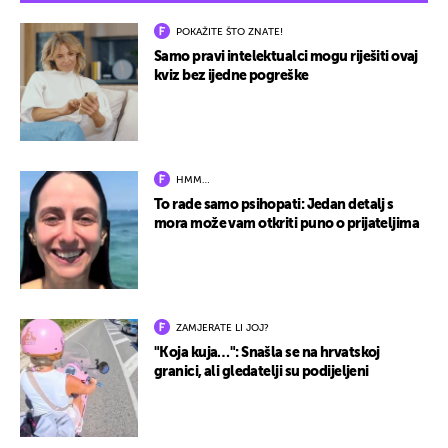
POKAŽITE ŠTO ZNATE!
Samo pravi intelektualci mogu riješiti ovaj
kviz bez ijedne pogreške
HMM…
To rade samo psihopati: Jedan detalj s
mora može vam otkriti puno o prijateljima
ZAMJERATE LI JOJ?
"Koja kuja…": Snašla se na hrvatskoj
granici, ali gledatelji su podijeljeni