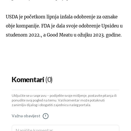
USDA je početkom lipnja izdala odobrenje za oznake
obje kompanije. FDA je dala svoje odobrenje Upsideu u
studenom 2022., a Good Meatu u ožujku 2023. godine.
Komentari
(0)
Uključite se u raspravu – podijelite svoje mišljenje, postavite pitanja ili
ponudite svoj pogled na temu. Vaš komentar može potaknuti
zanimljiv dijalog i obogatiti zajednicu našeg portala.
Važna obavijest
!