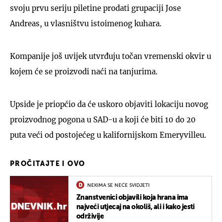
svoju prvu seriju piletine prodati grupaciji Jose
Andreas, u vlasništvu istoimenog kuhara.
Kompanije još uvijek utvrđuju točan vremenski okvir u
kojem će se proizvodi naći na tanjurima.
Upside je priopćio da će uskoro objaviti lokaciju novog
proizvodnog pogona u SAD-u a koji će biti 10 do 20
puta veći od postojećeg u kalifornijskom Emeryvilleu.
PROČITAJTE I OVO
NEKIMA SE NEĆE SVIDJETI
Znanstvenici objavili koja hrana ima
najveći utjecaj na okoliš, ali i kako jesti
održivije