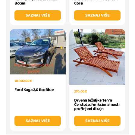
Botun
Coral
SAZNAJ VIŠE
SAZNAJ VIŠE
18.900,00 €
Ford Kuga 2,0 EcoBlue
270,00 €
Drvena ležaljka Terra
Čvrstoća, funkcionalnost i
profinjeni dizajn
SAZNAJ VIŠE
SAZNAJ VIŠE