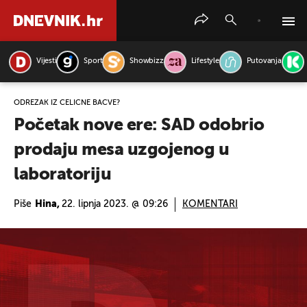
Vijesti
Sport
Showbizz
Lifestyle
Putovanja
PRETRAŽITE VIJESTI
ODREZAK IZ ČELIČNE BAČVE?
Početak nove ere: SAD odobrio
prodaju mesa uzgojenog u
laboratoriju
Piše
Hina,
22. lipnja 2023. @ 09:26
KOMENTARI