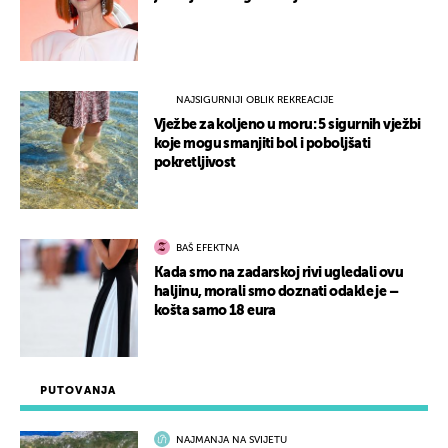
NAJSIGURNIJI OBLIK REKREACIJE
Vježbe za koljeno u moru: 5 sigurnih vježbi
koje mogu smanjiti bol i poboljšati
pokretljivost
BAŠ EFEKTNA
Kada smo na zadarskoj rivi ugledali ovu
haljinu, morali smo doznati odakle je –
košta samo 18 eura
PUTOVANJA
NAJMANJA NA SVIJETU