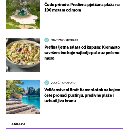
Čudo prirode: Predivna pješčana plaža na
100 metara od mora
OBVEZNO PROBATI!
Prefina ljetna salata od kupusa: Kremasto
savršenstvo koje najbolje paše uz pečeno
meso
VODIČ PO OTOKU
Veličanstveni Brač: Kameni otok na kojem
ćete pronaći pustinju, predivne plaže i
uzbudljivu hranu
ZABAVA