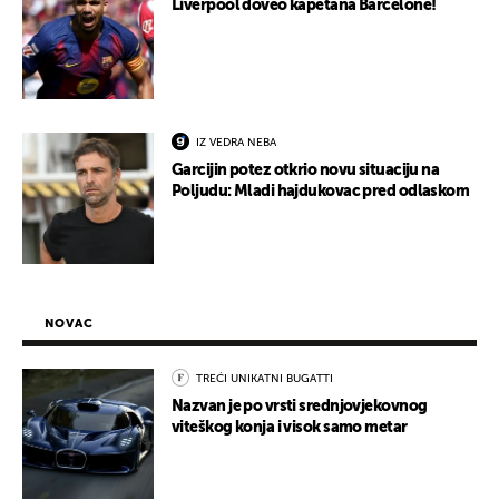
Liverpool doveo kapetana Barcelone!
IZ VEDRA NEBA
Garcijin potez otkrio novu situaciju na
Poljudu: Mladi hajdukovac pred odlaskom
NOVAC
TREĆI UNIKATNI BUGATTI
Nazvan je po vrsti srednjovjekovnog
viteškog konja i visok samo metar