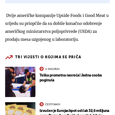
Dvije američke kompanije Upside Foods i Good Meat u
srijedu su priopćile da su dobile konačno odobrenje
američkog ministarstva poljoprivrede (USDA) za
prodaju mesa uzgojenog u laboratoriju.
TRI VIJESTI O KOJIMA SE PRIČA
U ZAGORJU
Teška prometna nesreća! Jedna osoba
poginula
ČESTITAMO!
Izvučen je Eurojackpot od čak 32,6 milijuna