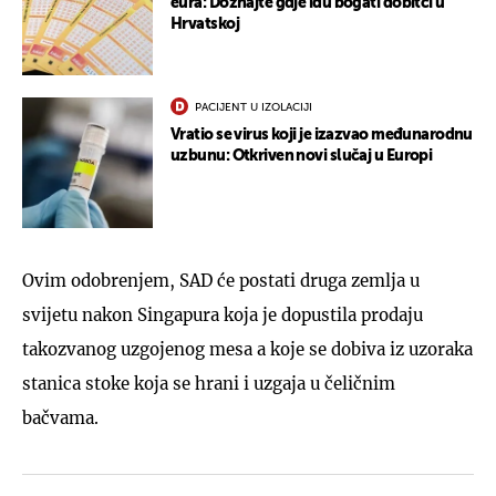
eura: Doznajte gdje idu bogati dobitci u
Hrvatskoj
PACIJENT U IZOLACIJI
Vratio se virus koji je izazvao međunarodnu
uzbunu: Otkriven novi slučaj u Europi
Ovim odobrenjem, SAD će postati druga zemlja u
svijetu nakon Singapura koja je dopustila prodaju
takozvanog uzgojenog mesa a koje se dobiva iz uzoraka
stanica stoke koja se hrani i uzgaja u čeličnim
bačvama.