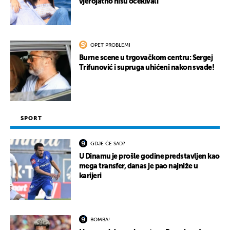
vjerojatno nisu očekivali
OPET PROBLEMI
Burne scene u trgovačkom centru: Sergej
Trifunović i supruga uhićeni nakon svađe!
SPORT
GDJE ĆE SAD?
U Dinamu je prošle godine predstavljen kao
mega transfer, danas je pao najniže u
karijeri
BOMBA!