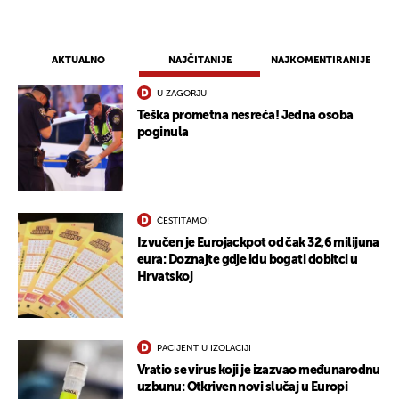
AKTUALNO
NAJČITANIJE
NAJKOMENTIRANIJE
U ZAGORJU
Teška prometna nesreća! Jedna osoba
poginula
ČESTITAMO!
Izvučen je Eurojackpot od čak 32,6 milijuna
eura: Doznajte gdje idu bogati dobitci u
Hrvatskoj
PACIJENT U IZOLACIJI
Vratio se virus koji je izazvao međunarodnu
uzbunu: Otkriven novi slučaj u Europi