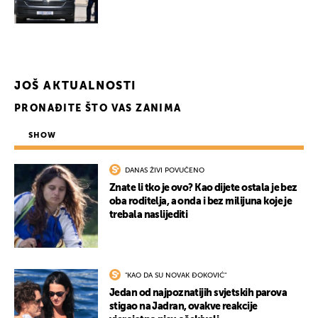
JOŠ AKTUALNOSTI
PRONAĐITE ŠTO VAS ZANIMA
SHOW
DANAS ŽIVI POVUČENO
Znate li tko je ovo? Kao dijete ostala je bez
oba roditelja, a onda i bez milijuna koje je
trebala naslijediti
"KAO DA SU NOVAK ĐOKOVIĆ"
Jedan od najpoznatijih svjetskih parova
stigao na Jadran, ovakve reakcije