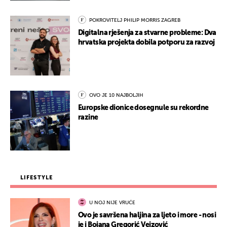
POKROVITELJ PHILIP MORRIS ZAGREB
Digitalna rješenja za stvarne probleme: Dva
hrvatska projekta dobila potporu za razvoj
OVO JE 10 NAJBOLJIH
Europske dionice dosegnule su rekordne
razine
LIFESTYLE
U NOJ NIJE VRUĆE
Ovo je savršena haljina za ljeto i more - nosi
je i Bojana Gregorić Vejzović