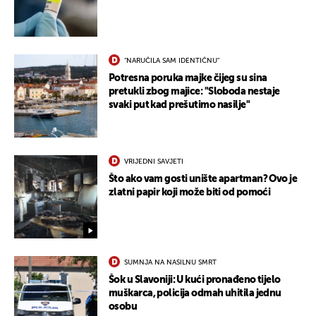
UKLJUČITE NOTIFIKACIJE
"NARUČILA SAM IDENTIČNU"
Potresna poruka majke čijeg su sina
pretukli zbog majice: "Sloboda nestaje
svaki put kad prešutimo nasilje"
VRIJEDNI SAVJETI
Što ako vam gosti unište apartman? Ovo je
zlatni papir koji može biti od pomoći
SUMNJA NA NASILNU SMRT
Šok u Slavoniji: U kući pronađeno tijelo
muškarca, policija odmah uhitila jednu
osobu