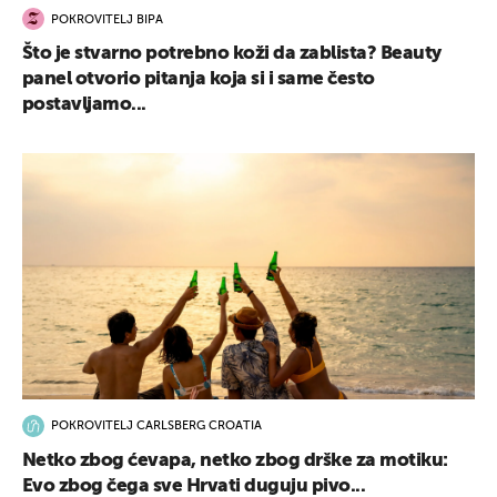
POKROVITELJ BIPA
Što je stvarno potrebno koži da zablista? Beauty
panel otvorio pitanja koja si i same često
postavljamo...
POKROVITELJ CARLSBERG CROATIA
Netko zbog ćevapa, netko zbog drške za motiku:
Evo zbog čega sve Hrvati duguju pivo...