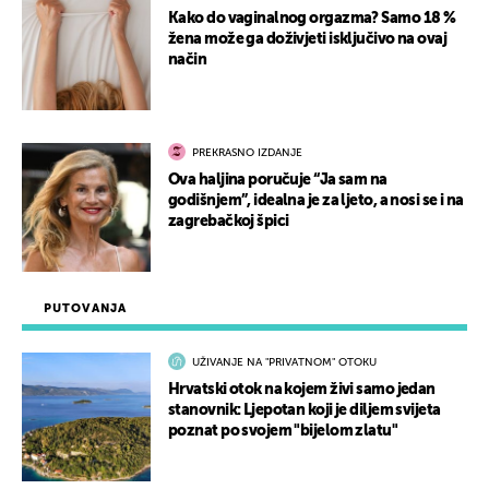
Kako do vaginalnog orgazma? Samo 18 %
žena može ga doživjeti isključivo na ovaj
način
PREKRASNO IZDANJE
Ova haljina poručuje “Ja sam na
godišnjem”, idealna je za ljeto, a nosi se i na
zagrebačkoj špici
PUTOVANJA
UŽIVANJE NA "PRIVATNOM" OTOKU
Hrvatski otok na kojem živi samo jedan
stanovnik: Ljepotan koji je diljem svijeta
poznat po svojem "bijelom zlatu"