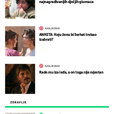
najnagrađivanijih dječjih glumaca
NASLJEDNIK
ANKETA: Koju ženu bi Serhat trebao
izabrati?
NASLJEDNIK
Rade mu iza leđa, a on toga nije svjestan
ZDRAVLJE