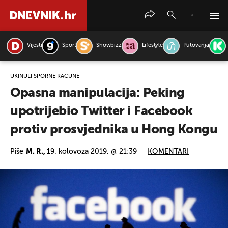
Vijesti
Sport
Showbizz
Lifestyle
Putovanja
PRETRAŽITE VIJESTI
UKINULI SPORNE RAČUNE
Opasna manipulacija: Peking
upotrijebio Twitter i Facebook
protiv prosvjednika u Hong Kongu
Piše
M. R.,
19. kolovoza 2019. @ 21:39
KOMENTARI