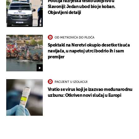
Policija razrješila teško ubojstvo u
Slavoniji: Jedan ubod bio je koban.
Objavljeni detalji
OD METKOVIĆA DO PLOČA
Spektakl na Neretvi okupio desetke tisuća
navijača, u napetoj utrci bodrio ih i sam
premijer
UKLJUČITE NOTIFIKACIJE
PACIJENT U IZOLACIJI
Vratio se virus koji je izazvao međunarodnu
uzbunu: Otkriven novi slučaj u Europi