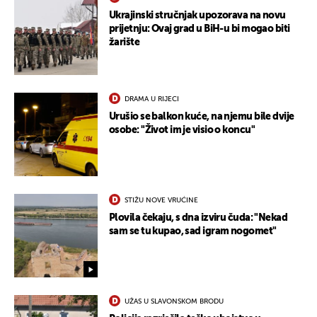
Ukrajinski stručnjak upozorava na novu
prijetnju: Ovaj grad u BiH-u bi mogao biti
žarište
DRAMA U RIJECI
Urušio se balkon kuće, na njemu bile dvije
osobe: "Život im je visio o koncu"
STIŽU NOVE VRUĆINE
Plovila čekaju, s dna izviru čuda: "Nekad
sam se tu kupao, sad igram nogomet"
UŽAS U SLAVONSKOM BRODU