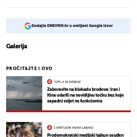
Dodajte DNEVNIK.hr u omiljeni Google izvor
Galerija
PROČITAJTE I OVO
"GPS-A SA NEBESA"
Zaboravite na blokadu brodova: Iran i
Kina udarili na nevidljivu točku bez koje
zapadni svijet ne funkcionira
S PARTIJOM NEMA LABAVO
Prodemokratski medijski tajkun osuđen