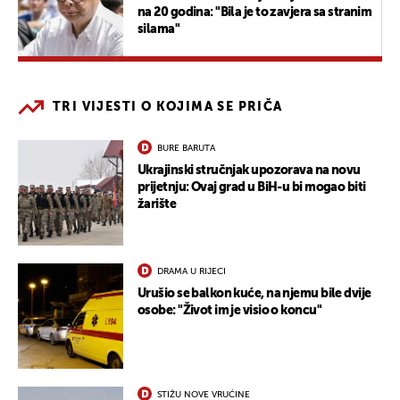
na 20 godina: "Bila je to zavjera sa stranim
silama"
TRI VIJESTI O KOJIMA SE PRIČA
BURE BARUTA
Ukrajinski stručnjak upozorava na novu
prijetnju: Ovaj grad u BiH-u bi mogao biti
žarište
DRAMA U RIJECI
Urušio se balkon kuće, na njemu bile dvije
osobe: "Život im je visio o koncu"
STIŽU NOVE VRUĆINE