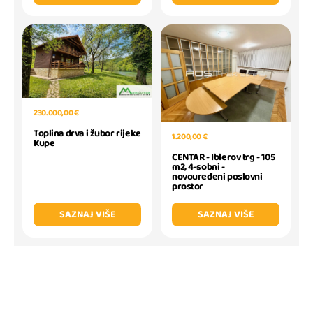
230.000,00 €
Toplina drva i žubor rijeke
1.200,00 €
Kupe
CENTAR - Iblerov trg - 105
m2, 4-sobni -
novouređeni poslovni
prostor
SAZNAJ VIŠE
SAZNAJ VIŠE