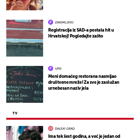
ZANIMLJIVO
Registracija iz SAD-a postala hit u
Hrvatskoj! Pogledajte zašto
UPS!
Meni domaćeg restorana nasmijao
društvene mreže! Za sve je zaslužan
urnebesan naziv jela
TV
DALEKI GRAD
Ima tek šest godina, a već je jedan od