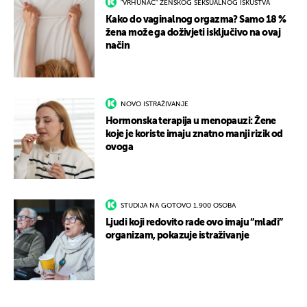
"VRHUNAC" ŽENSKOG SEKSUALNOG ISKUSTVA
Kako do vaginalnog orgazma? Samo 18 %
žena može ga doživjeti isključivo na ovaj
način
NOVO ISTRAŽIVANJE
Hormonska terapija u menopauzi: Žene
koje je koriste imaju znatno manji rizik od
ovoga
STUDIJA NA GOTOVO 1.900 OSOBA
Ljudi koji redovito rade ovo imaju “mlađi”
organizam, pokazuje istraživanje