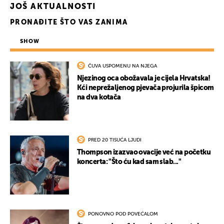
JOŠ AKTUALNOSTI
PRONAĐITE ŠTO VAS ZANIMA
SHOW
ČUVA USPOMENU NA NJEGA
Njezinog oca obožavala je cijela Hrvatska!
Kći neprežaljenog pjevača projurila špicom
na dva kotača
PRED 20 TISUĆA LJUDI
Thompson izazvao ovacije već na početku
koncerta: "Što ću kad sam slab..."
PONOVNO POD POVEĆALOM