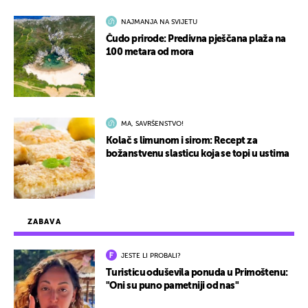
NAJMANJA NA SVIJETU
Čudo prirode: Predivna pješčana plaža na
100 metara od mora
MA, SAVRŠENSTVO!
Kolač s limunom i sirom: Recept za
božanstvenu slasticu koja se topi u ustima
ZABAVA
JESTE LI PROBALI?
Turisticu oduševila ponuda u Primoštenu:
"Oni su puno pametniji od nas"