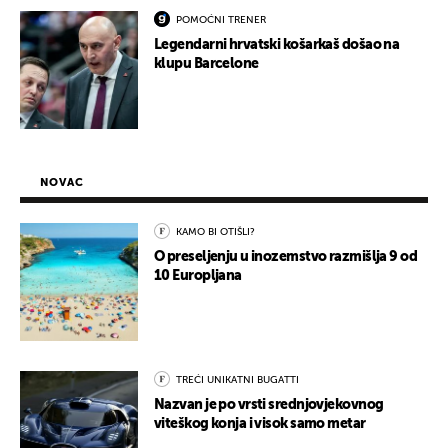
POMOĆNI TRENER
Legendarni hrvatski košarkaš došao na
klupu Barcelone
NOVAC
KAMO BI OTIŠLI?
O preseljenju u inozemstvo razmišlja 9 od
10 Europljana
TREĆI UNIKATNI BUGATTI
Nazvan je po vrsti srednjovjekovnog
viteškog konja i visok samo metar