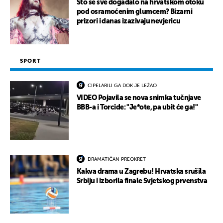
Što se sve događalo na hrvatskom otoku
pod osramoćenim glumcem? Bizarni
prizori i danas izazivaju nevjericu
SPORT
CIPELARILI GA DOK JE LEŽAO
VIDEO Pojavila se nova snimka tučnjave
BBB-a i Torcide: "Je*ote, pa ubit će ga!"
DRAMATIČAN PREOKRET
Kakva drama u Zagrebu! Hrvatska srušila
Srbiju i izborila finale Svjetskog prvenstva