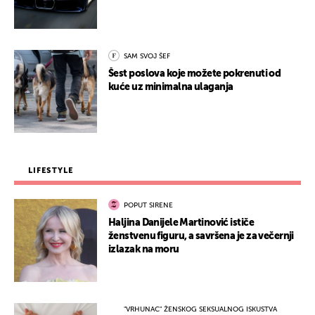
SAM SVOJ ŠEF
Šest poslova koje možete pokrenuti od
kuće uz minimalna ulaganja
LIFESTYLE
POPUT SIRENE
Haljina Danijele Martinović ističe
ženstvenu figuru, a savršena je za večernji
izlazak na moru
"VRHUNAC" ŽENSKOG SEKSUALNOG ISKUSTVA