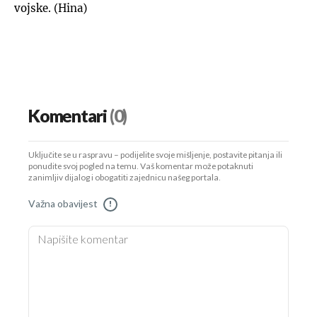
vojske. (Hina)
Komentari
(0)
Uključite se u raspravu – podijelite svoje mišljenje, postavite pitanja ili
ponudite svoj pogled na temu. Vaš komentar može potaknuti
zanimljiv dijalog i obogatiti zajednicu našeg portala.
Važna obavijest
!