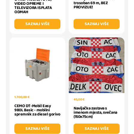
trosoban 69 m, BEZ
VIDEO OPREME I
PROVIZIJE!
TELEVIZORA ISPLATA
ODMAH
SAZNAJ VIŠE
SAZNAJ VIŠE
1.700,00 €
45,00 €
CEMO DT-Mobil Easy
Navijačka zastava s
980L Basic - mobilni
imenom mjesta, svečana
spremnik za diesel gorivo
(150x75cm)
SAZNAJ VIŠE
SAZNAJ VIŠE