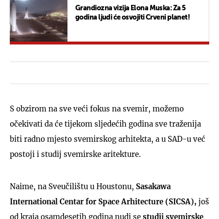
Grandiozna vizija Elona Muska: Za 5
godina ljudi će osvojiti Crveni planet!
S obzirom na sve veći fokus na svemir, možemo
očekivati da će tijekom sljedećih godina sve traženija
biti radno mjesto svemirskog arhitekta, a u SAD-u već
postoji i studij svemirske aritekture.
Naime, na Sveučilištu u Houstonu,
Sasakawa
International Centar for Space Arhitecture (SICSA),
još
od kraja osamdesetih godina nudi se
studij svemirske