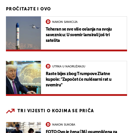
PROČITAJTE I OVO
NAKON SANKCIJA
Teheran se sve više oslanja na svoju
saveznicu: U svemir lansirali još tri
satelita
UTRKA U NAORUŽANJU
Raste bijes zbog Trumpove Zlatne
kupole: "Započet će nuklearni rat u
svemiru"
TRI VIJESTI O KOJIMA SE PRIČA
NAKON SUKOBA
FOTO Ovo je žena (36) osumnjičena za