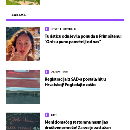
ZABAVA
JESTE LI PROBALI?
Turisticu oduševila ponuda u Primoštenu:
"Oni su puno pametniji od nas"
ZANIMLJIVO
Registracija iz SAD-a postala hit u
Hrvatskoj! Pogledajte zašto
UPS!
Meni domaćeg restorana nasmijao
društvene mreže! Za sve je zaslužan