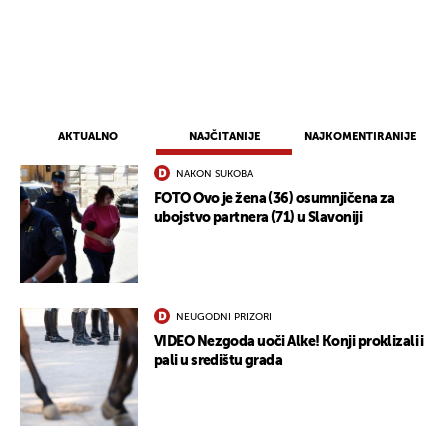
AKTUALNO
NAJČITANIJE
NAJKOMENTIRANIJE
NAKON SUKOBA
FOTO Ovo je žena (36) osumnjičena za
ubojstvo partnera (71) u Slavoniji
UKLJUČITE NOTIFIKACIJE
NEUGODNI PRIZORI
VIDEO Nezgoda uoči Alke! Konji proklizali i
pali u središtu grada