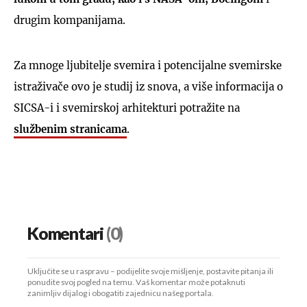
drugim kompanijama.
Za mnoge ljubitelje svemira i potencijalne svemirske
istraživače ovo je studij iz snova, a više informacija o
SICSA-i i svemirskoj arhitekturi potražite na
službenim stranicama
.
Komentari
(0)
Uključite se u raspravu – podijelite svoje mišljenje, postavite pitanja ili
ponudite svoj pogled na temu. Vaš komentar može potaknuti
zanimljiv dijalog i obogatiti zajednicu našeg portala.