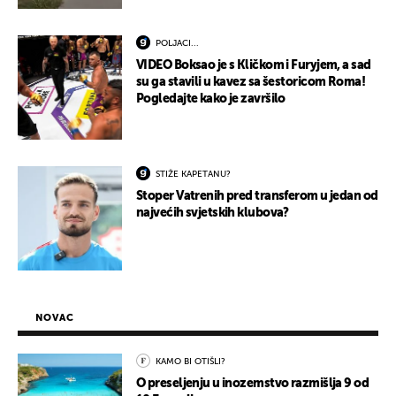
POLJACI...
VIDEO Boksao je s Kličkom i Furyjem, a sad
su ga stavili u kavez sa šestoricom Roma!
Pogledajte kako je završilo
STIŽE KAPETANU?
Stoper Vatrenih pred transferom u jedan od
najvećih svjetskih klubova?
NOVAC
KAMO BI OTIŠLI?
O preseljenju u inozemstvo razmišlja 9 od