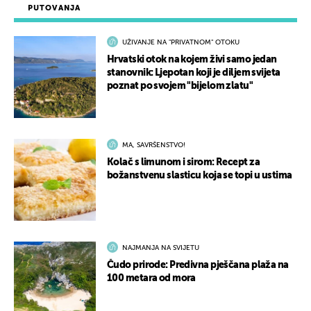
PUTOVANJA
UŽIVANJE NA "PRIVATNOM" OTOKU
Hrvatski otok na kojem živi samo jedan
stanovnik: Ljepotan koji je diljem svijeta
poznat po svojem "bijelom zlatu"
MA, SAVRŠENSTVO!
Kolač s limunom i sirom: Recept za
božanstvenu slasticu koja se topi u ustima
NAJMANJA NA SVIJETU
Čudo prirode: Predivna pješčana plaža na
100 metara od mora