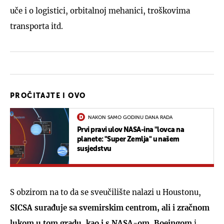
uče i o logistici, orbitalnoj mehanici, troškovima
transporta itd.
PROČITAJTE I OVO
NAKON SAMO GODINU DANA RADA
Prvi pravi ulov NASA-ina "lovca na
planete: "Super Zemlja" u našem
susjedstvu
S obzirom na to da se sveučilište nalazi u Houstonu,
SICSA surađuje sa svemirskim centrom, ali i zračnom
lukom u tom gradu, kao i s NASA-om, Boeingom
i