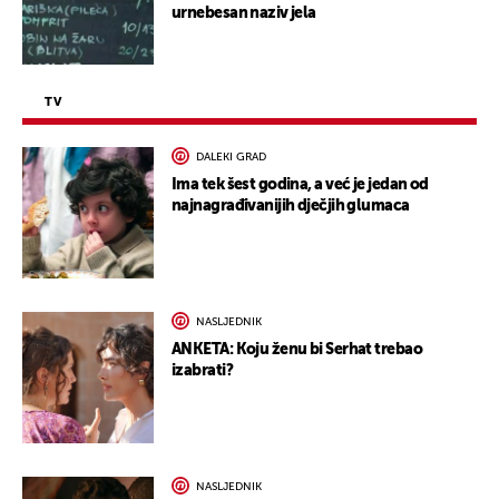
urnebesan naziv jela
TV
DALEKI GRAD
Ima tek šest godina, a već je jedan od
najnagrađivanijih dječjih glumaca
NASLJEDNIK
ANKETA: Koju ženu bi Serhat trebao
izabrati?
NASLJEDNIK