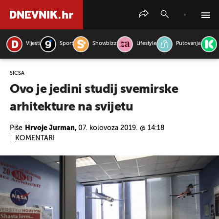
Vijesti
Sport
Showbizz
Lifestyle
Putovanja
PRETRAŽITE VIJESTI
SICSA
Ovo je jedini studij svemirske
arhitekture na svijetu
Piše
Hrvoje Jurman,
07. kolovoza 2019. @ 14:18
KOMENTARI