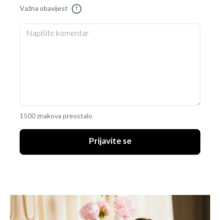
Važna obavijest
!
1500 znakova preostalo
Prijavite se