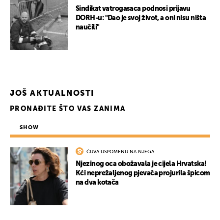
Sindikat vatrogasaca podnosi prijavu
DORH-u: "Dao je svoj život, a oni nisu ništa
naučili"
JOŠ AKTUALNOSTI
PRONAĐITE ŠTO VAS ZANIMA
SHOW
ČUVA USPOMENU NA NJEGA
Njezinog oca obožavala je cijela Hrvatska!
Kći neprežaljenog pjevača projurila špicom
na dva kotača