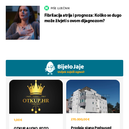
PIŠE LIJEČNIK
Fibrilacija atrija i prognoza: Koliko se dugo
može živjeti s ovom dijagnozom?
270.000,00 €
1,00 €
Prodaja stana Podsused
OTKUP AUDIO, FOTO,