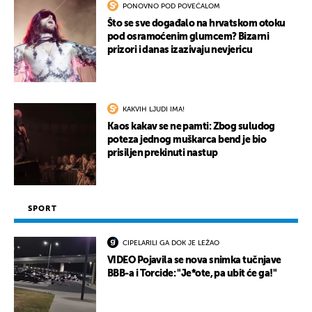
PONOVNO POD POVEĆALOM
Što se sve događalo na hrvatskom otoku
pod osramoćenim glumcem? Bizarni
prizori i danas izazivaju nevjericu
KAKVIH LJUDI IMA!
Kaos kakav se ne pamti: Zbog suludog
poteza jednog muškarca bend je bio
prisiljen prekinuti nastup
SPORT
CIPELARILI GA DOK JE LEŽAO
VIDEO Pojavila se nova snimka tučnjave
BBB-a i Torcide: "Je*ote, pa ubit će ga!"