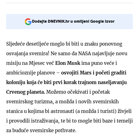
Dodajte DNEVNIK.hr u omiljeni Google izvor
Sljedeće desetljeće moglo bi biti u znaku ponovnog
osvajanja svemira! Ne samo da NASA najavljuje novu
misiju na Mjesec već
Elon Musk
ima puno veće i
ambicioznije planove –
osvojiti Mars i početi graditi
koloniju koja će biti prvi korak trajnom naseljavanju
Crvenog planeta.
Možemo očekivati i početak
svemirskog turizma, a možda i novih svemirskih
stanica u kojima bi astronauti (a možda i turisti) živjeli
i provodili istraživanja, te bi to mogle biti baze i temelji
za buduće svemirske pothvate.