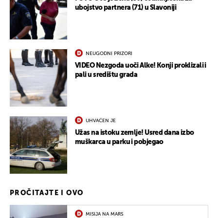
ubojstvo partnera (71) u Slavoniji
NEUGODNI PRIZORI
VIDEO Nezgoda uoči Alke! Konji proklizali i
pali u središtu grada
UHVAĆEN JE
Užas na istoku zemlje! Usred dana izbo
muškarca u parku i pobjegao
PROČITAJTE I OVO
MISIJA NA MARS