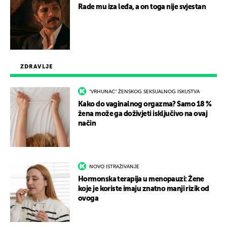
Rade mu iza leđa, a on toga nije svjestan
ZDRAVLJE
"VRHUNAC" ŽENSKOG SEKSUALNOG ISKUSTVA
Kako do vaginalnog orgazma? Samo 18 %
žena može ga doživjeti isključivo na ovaj
način
NOVO ISTRAŽIVANJE
Hormonska terapija u menopauzi: Žene
koje je koriste imaju znatno manji rizik od
ovoga