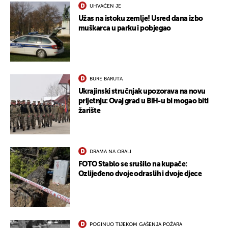
UHVAĆEN JE
Užas na istoku zemlje! Usred dana izbo
muškarca u parku i pobjegao
BURE BARUTA
Ukrajinski stručnjak upozorava na novu
prijetnju: Ovaj grad u BiH-u bi mogao biti
žarište
DRAMA NA OBALI
FOTO Stablo se srušilo na kupače:
Ozlijeđeno dvoje odraslih i dvoje djece
POGINUO TIJEKOM GAŠENJA POŽARA