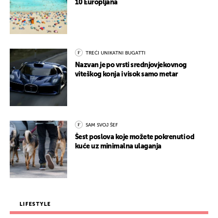
10 Europljana
TREĆI UNIKATNI BUGATTI
Nazvan je po vrsti srednjovjekovnog
viteškog konja i visok samo metar
SAM SVOJ ŠEF
Šest poslova koje možete pokrenuti od
kuće uz minimalna ulaganja
LIFESTYLE