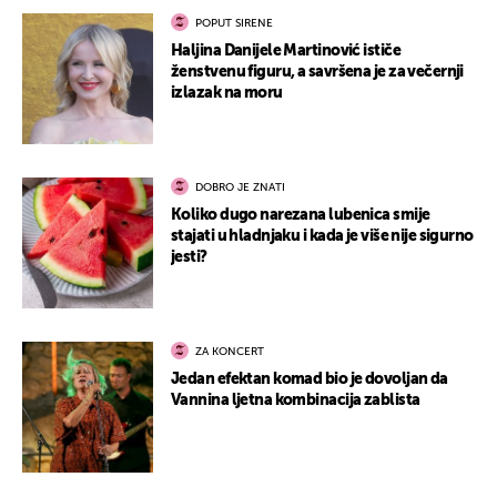
POPUT SIRENE
Haljina Danijele Martinović ističe
ženstvenu figuru, a savršena je za večernji
izlazak na moru
DOBRO JE ZNATI
Koliko dugo narezana lubenica smije
stajati u hladnjaku i kada je više nije sigurno
jesti?
ZA KONCERT
Jedan efektan komad bio je dovoljan da
Vannina ljetna kombinacija zablista