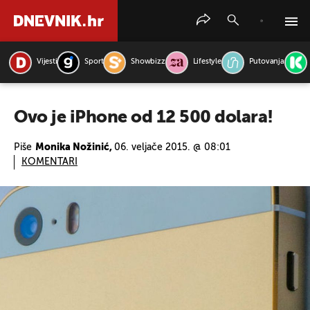
Vijesti
Sport
Showbizz
Lifestyle
Putovanja
PRETRAŽITE VIJESTI
Ovo je iPhone od 12 500 dolara!
Piše
Monika Nožinić,
06. veljače 2015. @ 08:01
KOMENTARI