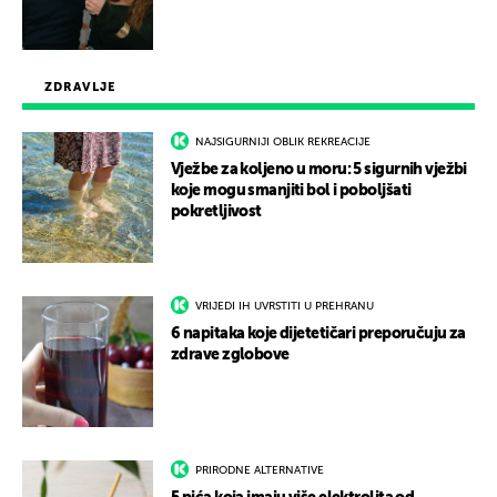
ZDRAVLJE
NAJSIGURNIJI OBLIK REKREACIJE
Vježbe za koljeno u moru: 5 sigurnih vježbi
koje mogu smanjiti bol i poboljšati
pokretljivost
VRIJEDI IH UVRSTITI U PREHRANU
6 napitaka koje dijetetičari preporučuju za
zdrave zglobove
PRIRODNE ALTERNATIVE