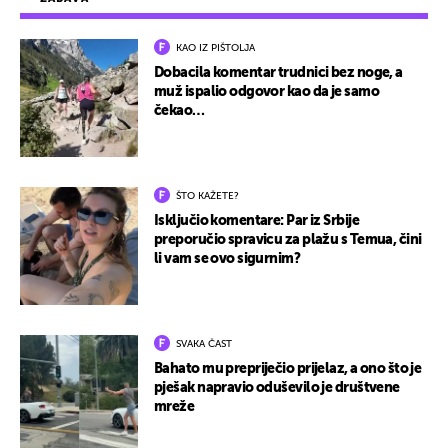
KAO IZ PIŠTOLJA
Dobacila komentar trudnici bez noge, a
muž ispalio odgovor kao da je samo
čekao…
ŠTO KAŽETE?
Isključio komentare: Par iz Srbije
preporučio spravicu za plažu s Temua, čini
li vam se ovo sigurnim?
SVAKA ČAST
Bahato mu prepriječio prijelaz, a ono što je
pješak napravio oduševilo je društvene
mreže