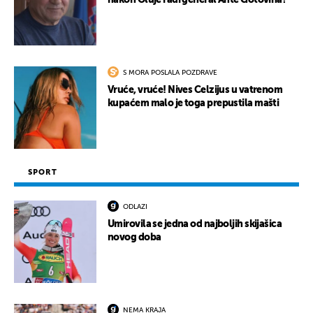
nakon Oluje radi general Ante Gotovina?
S MORA POSLALA POZDRAVE
Vruće, vruće! Nives Celzijus u vatrenom
kupaćem malo je toga prepustila mašti
SPORT
ODLAZI
Umirovila se jedna od najboljih skijašica
novog doba
NEMA KRAJA