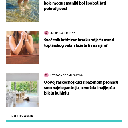
koje mogu smanjiti bol i poboljšati
pokretljivost
(NE)PRIMJERENA?
Svećenik kritizirao kratku odjeću usred
toplinskog vala, slažete li se s njim?
I TERASA JE SAN SNOVA!
U ovoj raskošnoj kući s bazenom pronašli
smo najelegantniju, a možda i najljepšu
bijelu kuhinju
PUTOVANJA