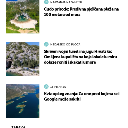
NAJMANJA NA SVIJETU
Čudo prirode: Predivna pješčana plaža na
100 metara od mora
NEDALEKO OD PLOČA
Skriveni vojni tuneli na jugu Hrvatske:
Omiljena kupališta na koja lokalci u miru
dolaze roniti i skakati u more
15 PITANJA
Kviz općeg znanja: Za one pred kojima se i
Google može sakriti
ZABAVA