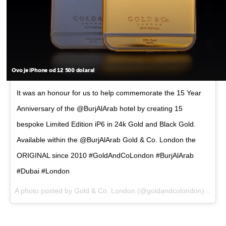
Ovo je iPhone od 12 500 dolara!
It was an honour for us to help commemorate the 15 Year
Anniversary of the @BurjAlArab hotel by creating 15
bespoke Limited Edition iP6 in 24k Gold and Black Gold.
Available within the @BurjAlArab Gold & Co. London the
ORIGINAL since 2010 #GoldAndCoLondon #BurjAlArab
#Dubai #London
A photo posted by Gold & Co. London (@goldandcolondon) on
Ja