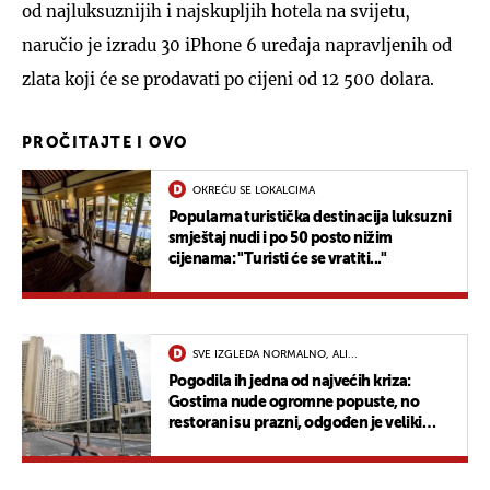
od najluksuznijih i najskupljih hotela na svijetu,
naručio je izradu 30 iPhone 6 uređaja napravljenih od
zlata koji će se prodavati po cijeni od 12 500 dolara.
PROČITAJTE I OVO
OKREĆU SE LOKALCIMA
Popularna turistička destinacija luksuzni
smještaj nudi i po 50 posto nižim
cijenama: "Turisti će se vratiti..."
SVE IZGLEDA NORMALNO, ALI...
Pogodila ih jedna od najvećih kriza:
Gostima nude ogromne popuste, no
restorani su prazni, odgođen je veliki
sajam...