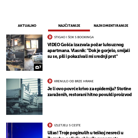
AKTUALNO
NAJČITANIJE
NAJKOMENTIRANIJE
STIGAO I ŠOK S BOOKINGA
VIDEO Gošća izazvala požar luksuznog
apartmana. Vlasnik: "Dok je gorjelo, smijali
su se, pili i pokazivali mi srednji prst"
7
KRENULO OD BRZE HRANE
Je li ovo povrće krivo za epidemiju? Stotine
zaraženih, restorani hitno povukli proizvod
IZLETJELI S CESTE
Užas! Troje poginulih u teškoj nesreći u