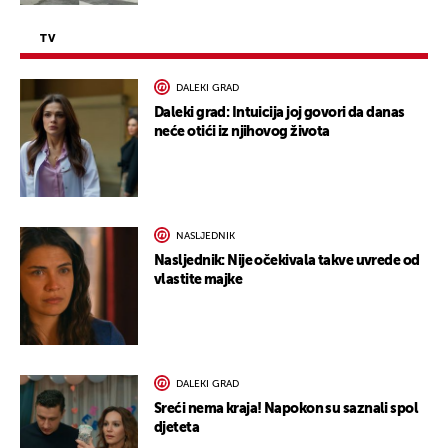
TV
DALEKI GRAD
Daleki grad: Intuicija joj govori da danas
neće otići iz njihovog života
NASLJEDNIK
Nasljednik: Nije očekivala takve uvrede od
vlastite majke
DALEKI GRAD
Sreći nema kraja! Napokon su saznali spol
djeteta