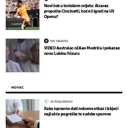
Novi šok u teniskom svijetu: Alcaraz
propušta Cincinatti, hoće li igrati na US
Openu?
SVE OBJAVIO
VIDEO Australac ošišao Modrića i pokazao
novu Lukinu frizuru
NOVAC
ZA POSLODAVCE
Kako ispravno dati nekome otkaz i izbjeći
najčešće pogreške te sudske sporove