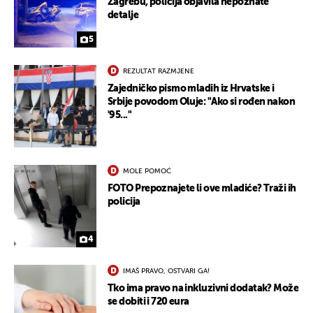
Zagrebu, policija objavila nepoznate
detalje
5
REZULTAT RAZMJENE
Zajedničko pismo mladih iz Hrvatske i
Srbije povodom Oluje: "Ako si rođen nakon
'95..."
MOLE POMOĆ
UKLJUČITE NOTIFIKACIJE
FOTO Prepoznajete li ove mladiće? Traži ih
policija
4
IMAŠ PRAVO, OSTVARI GA!
Tko ima pravo na inkluzivni dodatak? Može
se dobiti i 720 eura