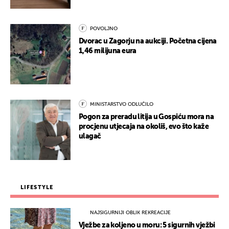
POVOLJNO
Dvorac u Zagorju na aukciji. Početna cijena
1,46 milijuna eura
MINISTARSTVO ODLUČILO
Pogon za preradu litija u Gospiću mora na
procjenu utjecaja na okoliš, evo što kaže
ulagač
LIFESTYLE
NAJSIGURNIJI OBLIK REKREACIJE
Vježbe za koljeno u moru: 5 sigurnih vježbi