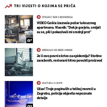
TRI VIJESTI O KOJIMA SE PRIČA
STIGAO I ŠOK S BOOKINGA
VIDEO Gošća izazvala požar luksuznog
apartmana. Vlasnik: "Dok je gorjelo, smijali
su se, pili i pokazivali mi srednji prst"
7
KRENULO OD BRZE HRANE
Je li ovo povrće krivo za epidemiju? Stotine
zaraženih, restorani hitno povukli proizvod
IZLETJELI S CESTE
Užas! Troje poginulih u teškoj nesreći u
Zagrebu, policija objavila nepoznate
detalje
5