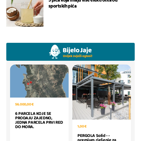
5 pića koja imaju više elektrolita od
sportskih pića
56.000,00 €
6 PARCELA KOJE SE
PRODAJU ZAJEDNO,
JEDNA PARCELA PRVI RED
DO MORA.
1,00 €
PERGOLA Solid - -
premium rješenje za