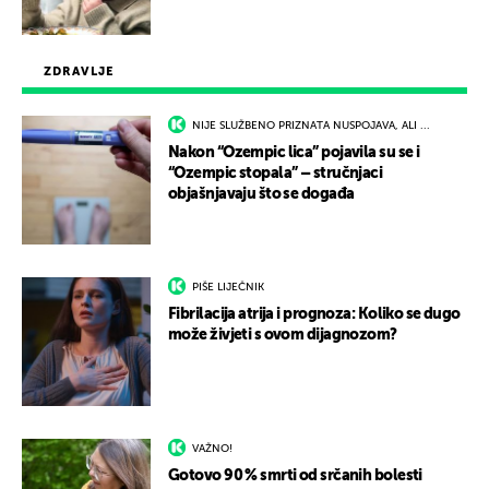
ZDRAVLJE
NIJE SLUŽBENO PRIZNATA NUSPOJAVA, ALI ...
Nakon “Ozempic lica” pojavila su se i
“Ozempic stopala” – stručnjaci
objašnjavaju što se događa
PIŠE LIJEČNIK
Fibrilacija atrija i prognoza: Koliko se dugo
može živjeti s ovom dijagnozom?
VAŽNO!
Gotovo 90 % smrti od srčanih bolesti