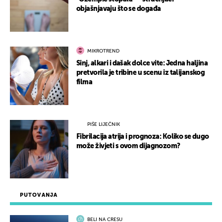
objašnjavaju što se događa
MIKROTREND
Sinj, alkari i dašak dolce vite: Jedna haljina
pretvorila je tribine u scenu iz talijanskog
filma
PIŠE LIJEČNIK
Fibrilacija atrija i prognoza: Koliko se dugo
može živjeti s ovom dijagnozom?
PUTOVANJA
BELI NA CRESU