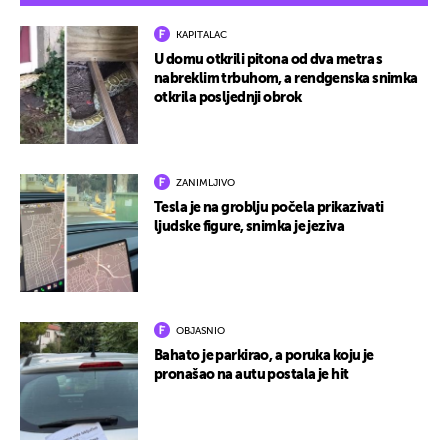
KAPITALAC
U domu otkrili pitona od dva metra s
nabreklim trbuhom, a rendgenska snimka
otkrila posljednji obrok
ZANIMLJIVO
Tesla je na groblju počela prikazivati
ljudske figure, snimka je jeziva
OBJASNIO
Bahato je parkirao, a poruka koju je
pronašao na autu postala je hit