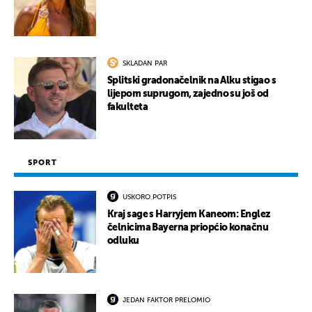
SKLADAN PAR
Splitski gradonačelnik na Alku stigao s
lijepom suprugom, zajedno su još od
fakulteta
SPORT
USKORO POTPIS
Kraj sage s Harryjem Kaneom: Englez
čelnicima Bayerna priopćio konačnu
odluku
JEDAN FAKTOR PRELOMIO