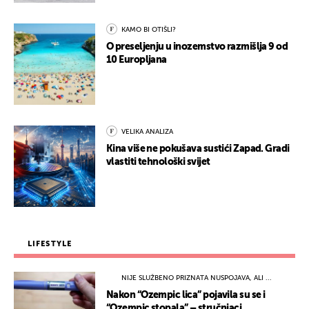
KAMO BI OTIŠLI?
O preseljenju u inozemstvo razmišlja 9 od
10 Europljana
VELIKA ANALIZA
Kina više ne pokušava sustići Zapad. Gradi
vlastiti tehnološki svijet
LIFESTYLE
NIJE SLUŽBENO PRIZNATA NUSPOJAVA, ALI ...
Nakon “Ozempic lica” pojavila su se i
“Ozempic stopala” – stručnjaci