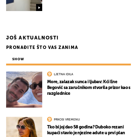
JOŠ AKTUALNOSTI
PRONAĐITE ŠTO VAS ZANIMA
SHOW
LJETNA IDILA
More, zalazak sunca i ljubav: Kći Ene
Begović sa zaručnikom stvorila prizor kao s
razglednice
PRKOSI VREMENU
Tko bi joj dao 58 godina? Duboko rezani
kupaći stavio je njezine adute u prvi plan