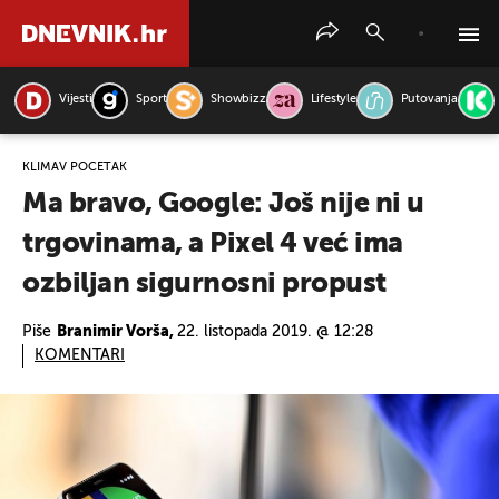
Vijesti
Sport
Showbizz
Lifestyle
Putovanja
PRETRAŽITE VIJESTI
KLIMAV POČETAK
Ma bravo, Google: Još nije ni u
trgovinama, a Pixel 4 već ima
ozbiljan sigurnosni propust
Piše
Branimir Vorša,
22. listopada 2019. @ 12:28
KOMENTARI