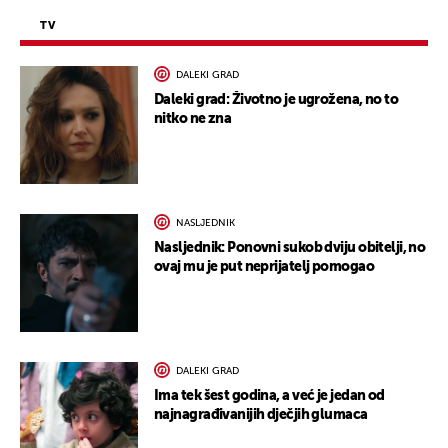
TV
DALEKI GRAD
Daleki grad: Životno je ugrožena, no to
nitko ne zna
NASLJEDNIK
Nasljednik: Ponovni sukob dviju obitelji, no
ovaj mu je put neprijatelj pomogao
DALEKI GRAD
Ima tek šest godina, a već je jedan od
najnagrađivanijih dječjih glumaca