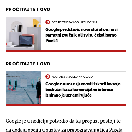
PROČITAJTE I OVO
BEZ PRETJERANOG UZBUĐENJA
Google predstavio nove slušalice, novi
pametni zvučnik, ali svi su čekali samo
Pixel 4
PROČITAJTE I OVO
NAJRANJIVIJA SKUPINA LJUDI
Google na udaru javnosti: Iskorištavanje
beskućnika za komercijalne interese
iznimno je uznemirujuće
Google je u nedjelju potvrdio da taj propust postoji te
da dodaju opciju u sustav za prepoznavanje lica Pixela