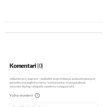
Komentari
(0)
Uključite se u raspravu – podijelite svoje mišljenje, postavite pitanja ili
ponudite svoj pogled na temu. Vaš komentar može potaknuti
zanimljiv dijalog i obogatiti zajednicu našeg portala.
Važna obavijest
!