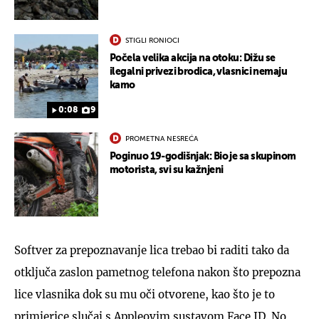
STIGLI RONIOCI
Počela velika akcija na otoku: Dižu se
ilegalni privezi brodica, vlasnici nemaju
kamo
0:08
9
PROMETNA NESREĆA
Poginuo 19-godišnjak: Bio je sa skupinom
motorista, svi su kažnjeni
Softver za prepoznavanje lica trebao bi raditi tako da
otključa zaslon pametnog telefona nakon što prepozna
lice vlasnika dok su mu oči otvorene, kao što je to
primjerice slučaj s Appleovim sustavom Face ID. No