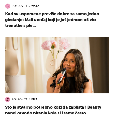
POKROVITELJ WATA
Kad su uspomene previše dobre za samo jedno
gledanje: Mali uređaj koji je još jednom oživio
trenutke s ple...
POKROVITELJ BIPA
Što je stvarno potrebno koži da zablista? Beauty
panel otvorio pitanja koja si i same često