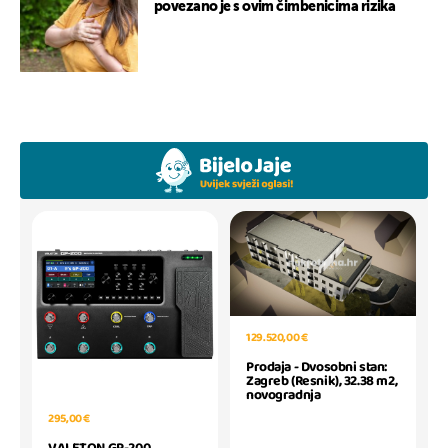
povezano je s ovim čimbenicima rizika
129.520,00 €
Prodaja - Dvosobni stan:
Zagreb (Resnik), 32.38 m2,
novogradnja
295,00 €