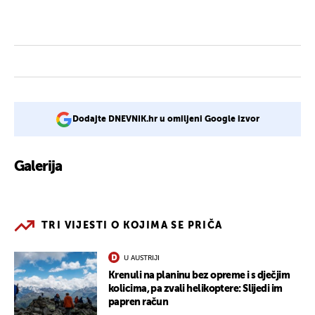
Dodajte DNEVNIK.hr u omiljeni Google izvor
Galerija
2
TRI VIJESTI O KOJIMA SE PRIČA
U AUSTRIJI
Krenuli na planinu bez opreme i s dječjim
kolicima, pa zvali helikoptere: Slijedi im
papren račun