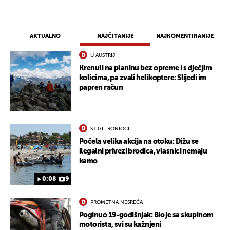
AKTUALNO
NAJČITANIJE
NAJKOMENTIRANIJE
U AUSTRIJI
Krenuli na planinu bez opreme i s dječjim
kolicima, pa zvali helikoptere: Slijedi im
papren račun
STIGLI RONIOCI
Počela velika akcija na otoku: Dižu se
ilegalni privezi brodica, vlasnici nemaju
kamo
0:08
9
PROMETNA NESREĆA
Poginuo 19-godišnjak: Bio je sa skupinom
motorista, svi su kažnjeni