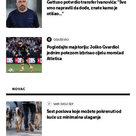
Gattuso potvrdio transfer Ivanovića: "Sve
smo napravili da dođe, znate kamo je
otišao..."
ODUŠEVIO
Pogledajte majstoriju: Joško Gvardiol
jednim potezom izbrisao cijelu momčad
Atletica
NOVAC
SAM SVOJ ŠEF
Šest poslova koje možete pokrenuti od
kuće uz minimalna ulaganja