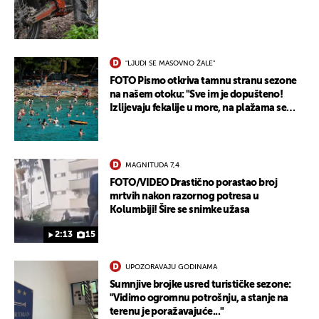
"LJUDI SE MASOVNO ŽALE"
FOTO Pismo otkriva tamnu stranu sezone
na našem otoku: "Sve im je dopušteno!
Izlijevaju fekalije u more, na plažama se
dobije kožni osip"
MAGNITUDA 7,4
FOTO/VIDEO Drastično porastao broj
UKLJUČITE NOTIFIKACIJE
mrtvih nakon razornog potresa u
Kolumbiji! Šire se snimke užasa
2:13
15
UPOZORAVAJU GODINAMA
Sumnjive brojke usred turističke sezone:
"Vidimo ogromnu potrošnju, a stanje na
terenu je poražavajuće..."