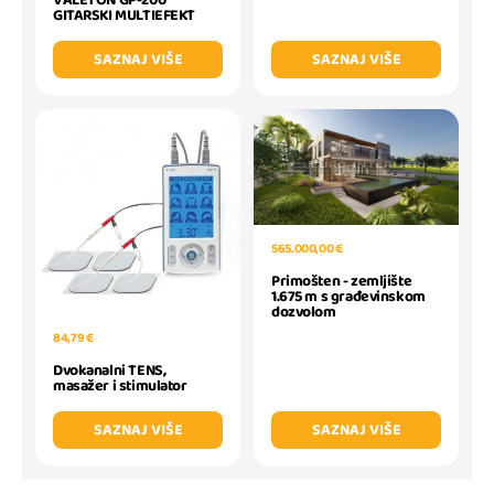
VALETON GP-200
GITARSKI MULTIEFEKT
SAZNAJ VIŠE
SAZNAJ VIŠE
565.000,00 €
Primošten - zemljište
1.675 m s građevinskom
dozvolom
84,79 €
Dvokanalni TENS,
masažer i stimulator
SAZNAJ VIŠE
SAZNAJ VIŠE