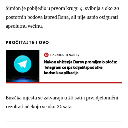
Simion je pobijedio u prvom krugu 4. svibnja s oko 20
postotnih bodova ispred Dana, ali nije uspio osigurati
apsolutnu većinu.
PROČITAJTE I OVO
UZ ZAKONITI NALOG
Nakon uhićenja Durov promijenio ploču:
Telegram će ipak dijeliti podatke
korisnika aplikacije
Biračka mjesta se zatvaraju u 20 sati i prvi djelomični
rezultati očekuju se oko 22 sata.