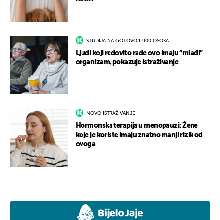
STUDIJA NA GOTOVO 1.900 OSOBA
Ljudi koji redovito rade ovo imaju “mlađi”
organizam, pokazuje istraživanje
NOVO ISTRAŽIVANJE
Hormonska terapija u menopauzi: Žene
koje je koriste imaju znatno manji rizik od
ovoga