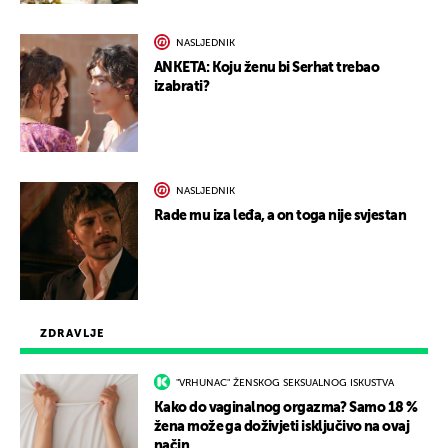
NASLJEDNIK
ANKETA: Koju ženu bi Serhat trebao
izabrati?
NASLJEDNIK
Rade mu iza leđa, a on toga nije svjestan
ZDRAVLJE
"VRHUNAC" ŽENSKOG SEKSUALNOG ISKUSTVA
Kako do vaginalnog orgazma? Samo 18 %
žena može ga doživjeti isključivo na ovaj
način