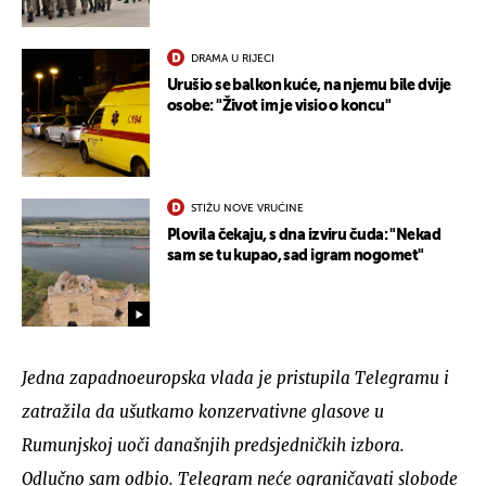
DRAMA U RIJECI
Urušio se balkon kuće, na njemu bile dvije
osobe: "Život im je visio o koncu"
STIŽU NOVE VRUĆINE
Plovila čekaju, s dna izviru čuda: "Nekad
sam se tu kupao, sad igram nogomet"
Jedna zapadnoeuropska vlada je pristupila Telegramu i
zatražila da ušutkamo konzervativne glasove u
Rumunjskoj uoči današnjih predsjedničkih izbora.
Odlučno sam odbio. Telegram neće ograničavati slobode