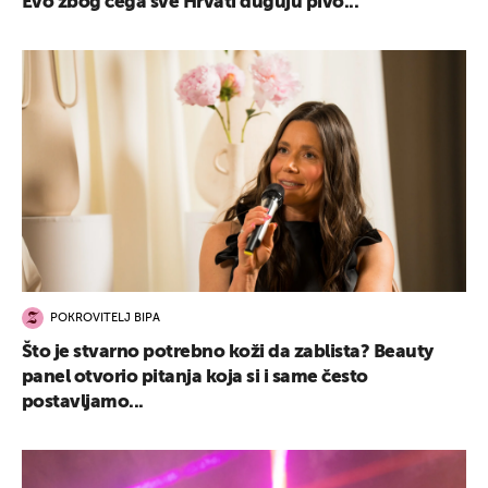
Evo zbog čega sve Hrvati duguju pivo...
POKROVITELJ BIPA
Što je stvarno potrebno koži da zablista? Beauty
panel otvorio pitanja koja si i same često
postavljamo...