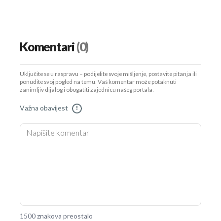
Komentari
(0)
Uključite se u raspravu – podijelite svoje mišljenje, postavite pitanja ili
ponudite svoj pogled na temu. Vaš komentar može potaknuti
zanimljiv dijalog i obogatiti zajednicu našeg portala.
Važna obavijest
!
1500 znakova preostalo