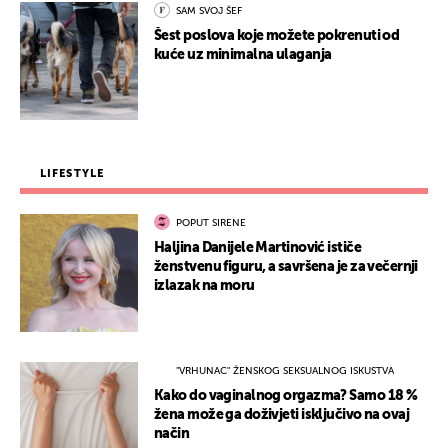
SAM SVOJ ŠEF
Šest poslova koje možete pokrenuti od
kuće uz minimalna ulaganja
LIFESTYLE
POPUT SIRENE
Haljina Danijele Martinović ističe
ženstvenu figuru, a savršena je za večernji
izlazak na moru
"VRHUNAC" ŽENSKOG SEKSUALNOG ISKUSTVA
Kako do vaginalnog orgazma? Samo 18 %
žena može ga doživjeti isključivo na ovaj
način