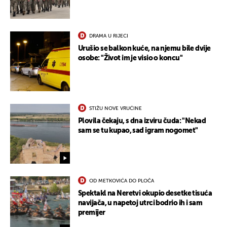
DRAMA U RIJECI
Urušio se balkon kuće, na njemu bile dvije
osobe: "Život im je visio o koncu"
STIŽU NOVE VRUĆINE
Plovila čekaju, s dna izviru čuda: "Nekad
sam se tu kupao, sad igram nogomet"
OD METKOVIĆA DO PLOČA
Spektakl na Neretvi okupio desetke tisuća
navijača, u napetoj utrci bodrio ih i sam
premijer