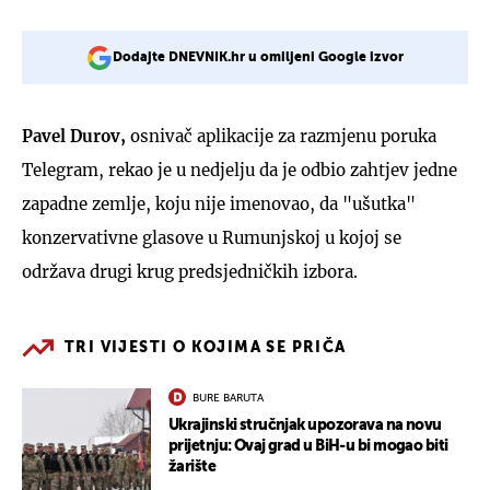
Dodajte DNEVNIK.hr u omiljeni Google izvor
Pavel Durov,
osnivač aplikacije za razmjenu poruka
Telegram, rekao je u nedjelju da je odbio zahtjev jedne
zapadne zemlje, koju nije imenovao, da "ušutka"
konzervativne glasove u Rumunjskoj u kojoj se
održava drugi krug predsjedničkih izbora.
TRI VIJESTI O KOJIMA SE PRIČA
BURE BARUTA
Ukrajinski stručnjak upozorava na novu
prijetnju: Ovaj grad u BiH-u bi mogao biti
žarište