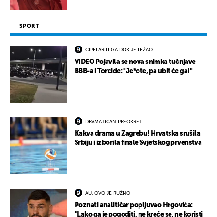
SPORT
CIPELARILI GA DOK JE LEŽAO
VIDEO Pojavila se nova snimka tučnjave
BBB-a i Torcide: "Je*ote, pa ubit će ga!"
DRAMATIČAN PREOKRET
Kakva drama u Zagrebu! Hrvatska srušila
Srbiju i izborila finale Svjetskog prvenstva
AU, OVO JE RUŽNO
Poznati analitičar popljuvao Hrgovića:
"Lako ga je pogoditi, ne kreće se, ne koristi