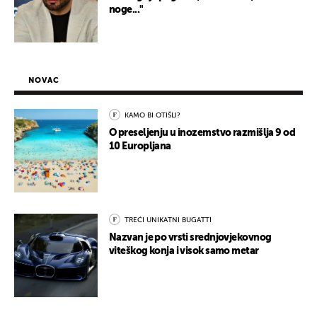
noge..."
NOVAC
KAMO BI OTIŠLI?
O preseljenju u inozemstvo razmišlja 9 od
10 Europljana
TREĆI UNIKATNI BUGATTI
Nazvan je po vrsti srednjovjekovnog
viteškog konja i visok samo metar