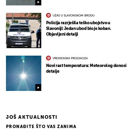
UŽAS U SLAVONSKOM BRODU
Policija razrješila teško ubojstvo u
Slavoniji: Jedan ubod bio je koban.
Objavljeni detalji
VREMENSKA PROGNOZA
Novi rast temperatura: Meteorolog donosi
detalje
JOŠ AKTUALNOSTI
PRONAĐITE ŠTO VAS ZANIMA