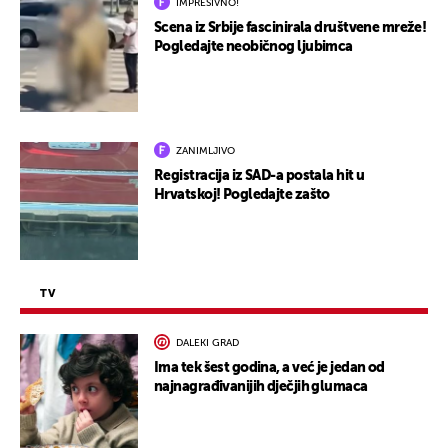
IMPRESIVNO!
Scena iz Srbije fascinirala društvene mreže!
Pogledajte neobičnog ljubimca
ZANIMLJIVO
Registracija iz SAD-a postala hit u
Hrvatskoj! Pogledajte zašto
TV
DALEKI GRAD
Ima tek šest godina, a već je jedan od
najnagrađivanijih dječjih glumaca