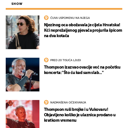
SHOW
ČUVA USPOMENU NA NJEGA
Njezinog oca obožavala je cijela Hrvatska!
Kći neprežaljenog pjevača projurila špicom
na dva kotača
PRED 20 TISUĆA LJUDI
Thompson izazvao ovacije već na početku
koncerta: "Što ću kad sam slab..."
NADMAŠENA OČEKIVANJA
Thompson ruši brojke i u Vukovaru!
Objavljeno koliko je ulaznica prodano u
kratkom vremenu