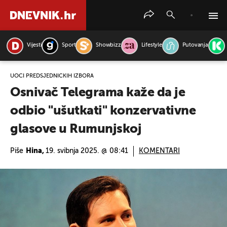
Vijesti
Sport
Showbizz
Lifestyle
Putovanja
PRETRAŽITE VIJESTI
UOČI PREDSJEDNIČKIH IZBORA
Osnivač Telegrama kaže da je
odbio "ušutkati" konzervativne
glasove u Rumunjskoj
Piše
Hina,
19. svibnja 2025. @ 08:41
KOMENTARI