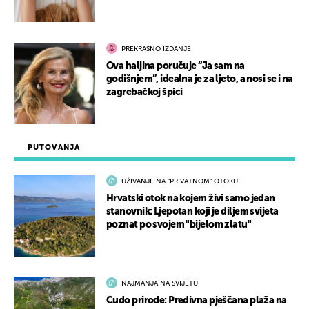
PREKRASNO IZDANJE
Ova haljina poručuje “Ja sam na
godišnjem”, idealna je za ljeto, a nosi se i na
zagrebačkoj špici
PUTOVANJA
UŽIVANJE NA "PRIVATNOM" OTOKU
Hrvatski otok na kojem živi samo jedan
stanovnik: Ljepotan koji je diljem svijeta
poznat po svojem "bijelom zlatu"
NAJMANJA NA SVIJETU
Čudo prirode: Predivna pješčana plaža na