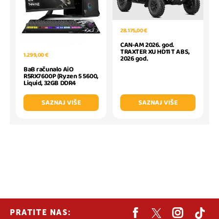
28.175,00 €
CAN-AM 2026. god.
TRAXTER XU HD11 T ABS,
1.299,00 €
2026 god.
BaB računalo AiO
R5RX7600P (Ryzen 5 5600,
Liquid, 32GB DDR4
SAZNAJ VIŠE
SAZNAJ VIŠE
PRATITE NAS: