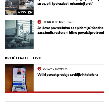
su se, pili i pokazivali mi srednji prst"
1:27
7
KRENULO OD BRZE HRANE
Je li ovo povrće krivo za epidemiju? Stotine
zaraženih, restorani hitno povukli proizvod
PROČITAJTE I OVO
SAMSUNG DOMINIRA
Veliki porast prodaje savitljivih telefona