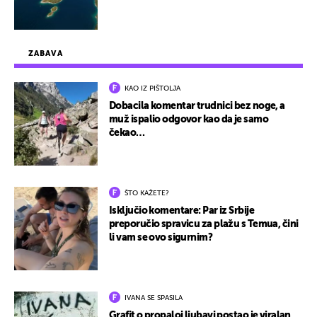
ZABAVA
KAO IZ PIŠTOLJA
Dobacila komentar trudnici bez noge, a
muž ispalio odgovor kao da je samo
čekao…
ŠTO KAŽETE?
Isključio komentare: Par iz Srbije
preporučio spravicu za plažu s Temua, čini
li vam se ovo sigurnim?
IVANA SE SPASILA
Grafit o propaloj ljubavi postao je viralan