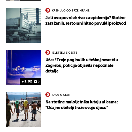
KRENULO OD BRZE HRANE
Je li ovo povrće krivo za epidemiju? Stotine
zaraženih, restorani hitno povukli proizvod
UKLJUČITE NOTIFIKACIJE
IZLETJELI S CESTE
Užas! Troje poginulih u teškoj nesreći u
Zagrebu, policija objavila nepoznate
detalje
1:02
5
KAOS U CEUTI
Na stotine maloljetnika lutaju ulicama:
"Očajne obitelji traže svoju djecu"