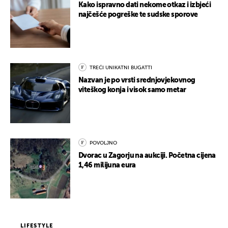
Kako ispravno dati nekome otkaz i izbjeći
najčešće pogreške te sudske sporove
TREĆI UNIKATNI BUGATTI
Nazvan je po vrsti srednjovjekovnog
viteškog konja i visok samo metar
POVOLJNO
Dvorac u Zagorju na aukciji. Početna cijena
1,46 milijuna eura
LIFESTYLE