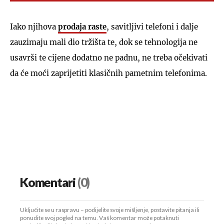
Iako njihova
prodaja raste
, savitljivi telefoni i dalje
zauzimaju mali dio tržišta te, dok se tehnologija ne
usavrši te cijene dodatno ne padnu, ne treba očekivati
da će moći zaprijetiti klasičnih pametnim telefonima.
Komentari
(0)
Uključite se u raspravu – podijelite svoje mišljenje, postavite pitanja ili
ponudite svoj pogled na temu. Vaš komentar može potaknuti