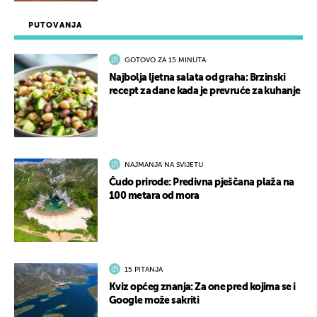
PUTOVANJA
GOTOVO ZA 15 MINUTA
Najbolja ljetna salata od graha: Brzinski
recept za dane kada je prevruće za kuhanje
NAJMANJA NA SVIJETU
Čudo prirode: Predivna pješčana plaža na
100 metara od mora
15 PITANJA
Kviz općeg znanja: Za one pred kojima se i
Google može sakriti