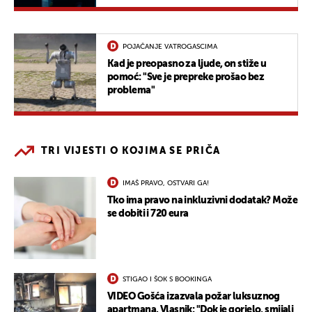
POJAČANJE VATROGASCIMA
Kad je preopasno za ljude, on stiže u
pomoć: "Sve je prepreke prošao bez
problema"
TRI VIJESTI O KOJIMA SE PRIČA
IMAŠ PRAVO, OSTVARI GA!
Tko ima pravo na inkluzivni dodatak? Može
se dobiti i 720 eura
STIGAO I ŠOK S BOOKINGA
VIDEO Gošća izazvala požar luksuznog
apartmana. Vlasnik: "Dok je gorjelo, smijali