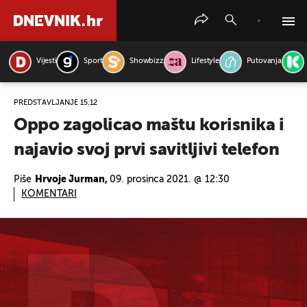
Vijesti
Sport
Showbizz
Lifestyle
Putovanja
PRETRAŽITE VIJESTI
PREDSTAVLJANJE 15.12
Oppo zagolicao maštu korisnika i
najavio svoj prvi savitljivi telefon
Piše
Hrvoje Jurman,
09. prosinca 2021. @ 12:30
KOMENTARI