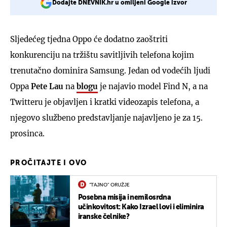
Dodajte DNEVNIK.hr u omiljeni Google izvor
Sljedećeg tjedna Oppo će dodatno zaoštriti
konkurenciju na tržištu savitljivih telefona kojim
trenutačno dominira Samsung. Jedan od vodećih ljudi
Oppa
Pete Lau
na
blogu
je najavio model Find N, a na
Twitteru je objavljen i kratki videozapis telefona, a
njegovo službeno predstavljanje najavljeno je za 15.
prosinca.
PROČITAJTE I OVO
"TAJNO" ORUŽJE
Posebna misija i nemilosrdna
učinkovitost: Kako Izrael lovi i eliminira
iranske čelnike?