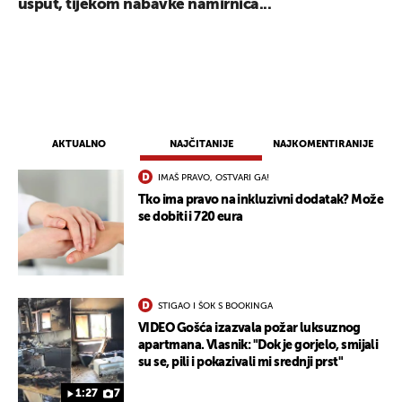
usput, tijekom nabavke namirnica...
AKTUALNO
NAJČITANIJE
NAJKOMENTIRANIJE
IMAŠ PRAVO, OSTVARI GA!
Tko ima pravo na inkluzivni dodatak? Može
se dobiti i 720 eura
STIGAO I ŠOK S BOOKINGA
VIDEO Gošća izazvala požar luksuznog
apartmana. Vlasnik: "Dok je gorjelo, smijali
su se, pili i pokazivali mi srednji prst"
1:27
7