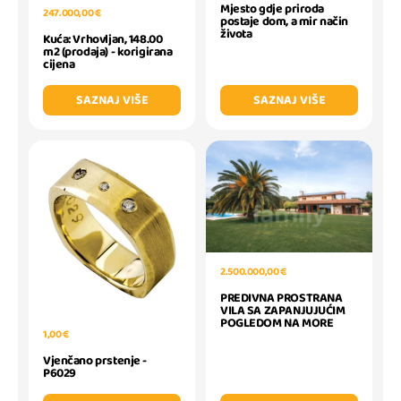
Mjesto gdje priroda
247.000,00 €
postaje dom, a mir način
života
Kuća: Vrhovljan, 148.00
m2 (prodaja) - korigirana
cijena
SAZNAJ VIŠE
SAZNAJ VIŠE
2.500.000,00 €
PREDIVNA PROSTRANA
VILA SA ZAPANJUJUĆIM
POGLEDOM NA MORE
1,00 €
Vjenčano prstenje -
P6029