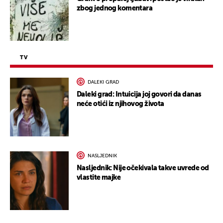
zbog jednog komentara
TV
DALEKI GRAD
Daleki grad: Intuicija joj govori da danas
neće otići iz njihovog života
NASLJEDNIK
Nasljednik: Nije očekivala takve uvrede od
vlastite majke