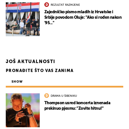
REZULTAT RAZMJENE
Zajedničko pismo mladih iz Hrvatske i
Srbije povodom Oluje: "Ako si rođen nakon
'95..."
JOŠ AKTUALNOSTI
PRONAĐITE ŠTO VAS ZANIMA
SHOW
DRAMA U ŠIBENIKU
Thompson usred koncerta iznenada
prekinuo pjesmu: "Zovite hitnu!"