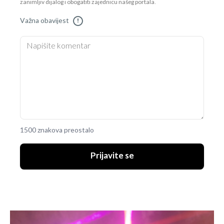
zanimljiv dijalog i obogatiti zajednicu našeg portala.
Važna obavijest
!
1500 znakova preostalo
Prijavite se