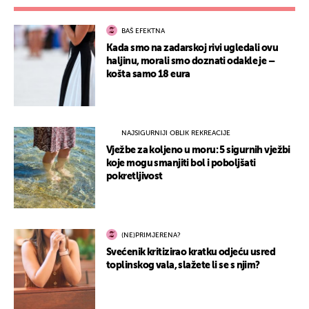
BAŠ EFEKTNA
Kada smo na zadarskoj rivi ugledali ovu
haljinu, morali smo doznati odakle je –
košta samo 18 eura
NAJSIGURNIJI OBLIK REKREACIJE
Vježbe za koljeno u moru: 5 sigurnih vježbi
koje mogu smanjiti bol i poboljšati
pokretljivost
(NE)PRIMJERENA?
Svećenik kritizirao kratku odjeću usred
toplinskog vala, slažete li se s njim?