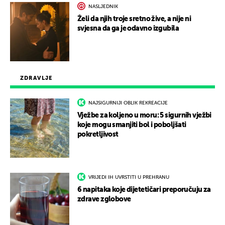
NASLJEDNIK
Želi da njih troje sretno žive, a nije ni
svjesna da ga je odavno izgubila
ZDRAVLJE
NAJSIGURNIJI OBLIK REKREACIJE
Vježbe za koljeno u moru: 5 sigurnih vježbi
koje mogu smanjiti bol i poboljšati
pokretljivost
VRIJEDI IH UVRSTITI U PREHRANU
6 napitaka koje dijetetičari preporučuju za
zdrave zglobove