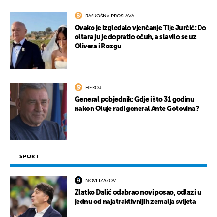
RASKOŠNA PROSLAVA
Ovako je izgledalo vjenčanje Tije Jurčić: Do
oltara ju je dopratio očuh, a slavilo se uz
Olivera i Rozgu
HEROJ
General pobjednik: Gdje i što 31 godinu
nakon Oluje radi general Ante Gotovina?
SPORT
NOVI IZAZOV
Zlatko Dalić odabrao novi posao, odlazi u
jednu od najatraktivnijih zemalja svijeta