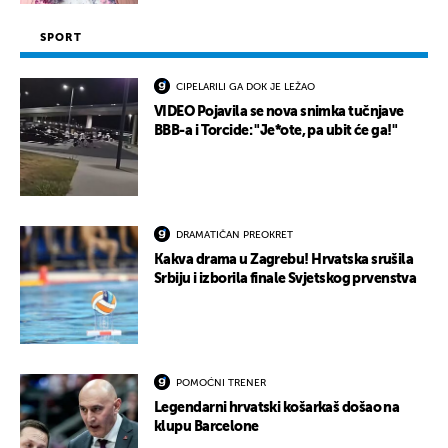
SPORT
CIPELARILI GA DOK JE LEŽAO
VIDEO Pojavila se nova snimka tučnjave
BBB-a i Torcide: "Je*ote, pa ubit će ga!"
DRAMATIČAN PREOKRET
Kakva drama u Zagrebu! Hrvatska srušila
Srbiju i izborila finale Svjetskog prvenstva
POMOĆNI TRENER
Legendarni hrvatski košarkaš došao na
klupu Barcelone