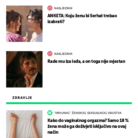
NASLJEDNIK
ANKETA: Koju ženu bi Serhat trebao
izabrati?
NASLJEDNIK
Rade mu iza leđa, a on toga nije svjestan
ZDRAVLJE
"VRHUNAC" ŽENSKOG SEKSUALNOG ISKUSTVA
Kako do vaginalnog orgazma? Samo 18 %
žena može ga doživjeti isključivo na ovaj
način