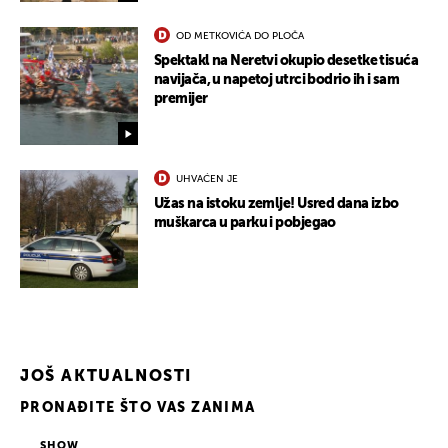
OD METKOVIĆA DO PLOČA
Spektakl na Neretvi okupio desetke tisuća
navijača, u napetoj utrci bodrio ih i sam
premijer
UHVAĆEN JE
Užas na istoku zemlje! Usred dana izbo
muškarca u parku i pobjegao
JOŠ AKTUALNOSTI
PRONAĐITE ŠTO VAS ZANIMA
SHOW