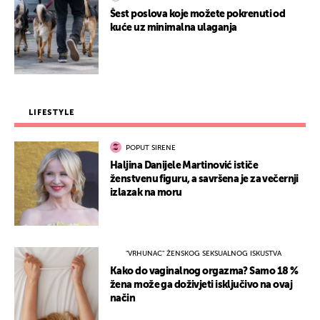
Šest poslova koje možete pokrenuti od
kuće uz minimalna ulaganja
LIFESTYLE
POPUT SIRENE
Haljina Danijele Martinović ističe
ženstvenu figuru, a savršena je za večernji
izlazak na moru
"VRHUNAC" ŽENSKOG SEKSUALNOG ISKUSTVA
Kako do vaginalnog orgazma? Samo 18 %
žena može ga doživjeti isključivo na ovaj
način