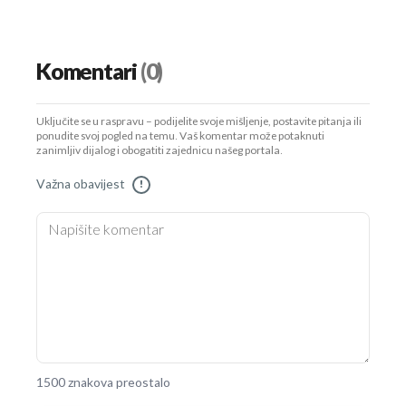
Komentari
(0)
Uključite se u raspravu – podijelite svoje mišljenje, postavite pitanja ili
ponudite svoj pogled na temu. Vaš komentar može potaknuti
zanimljiv dijalog i obogatiti zajednicu našeg portala.
Važna obavijest
!
1500 znakova preostalo