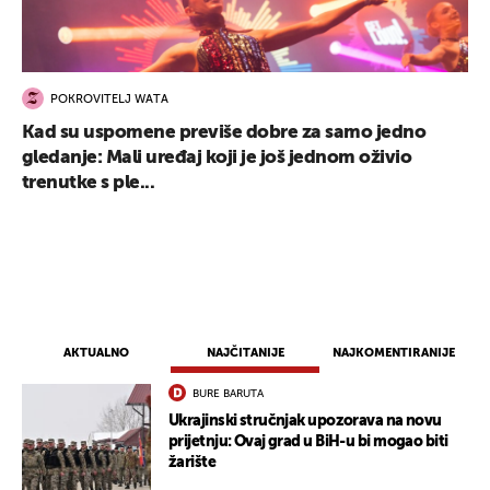
POKROVITELJ WATA
Kad su uspomene previše dobre za samo jedno
gledanje: Mali uređaj koji je još jednom oživio
trenutke s ple...
AKTUALNO
NAJČITANIJE
NAJKOMENTIRANIJE
BURE BARUTA
Ukrajinski stručnjak upozorava na novu
UKLJUČITE NOTIFIKACIJE
prijetnju: Ovaj grad u BiH-u bi mogao biti
žarište