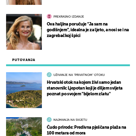
PREKRASNO IZDANJE
Ova haljina poručuje “Ja sam na
godišnjem”, idealna je za ljeto, a nosi se i na
zagrebačkoj špici
PUTOVANJA
UŽIVANJE NA "PRIVATNOM" OTOKU
Hrvatski otok na kojem živi samo jedan
stanovnik: Ljepotan koji je diljem svijeta
poznat po svojem "bijelom zlatu"
NAJMANJA NA SVIJETU
Čudo prirode: Predivna pješčana plaža na
100 metara od mora