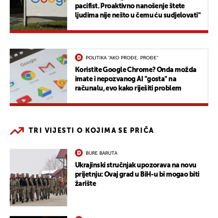
pacifist. Proaktivno nanošenje štete
ljudima nije nešto u čemu ću sudjelovati"
POLITIKA "AKO PROĐE, PROĐE"
Koristite Google Chrome? Onda možda
imate i nepozvanog AI "gosta" na
računalu, evo kako riješiti problem
TRI VIJESTI O KOJIMA SE PRIČA
BURE BARUTA
Ukrajinski stručnjak upozorava na novu
prijetnju: Ovaj grad u BiH-u bi mogao biti
žarište