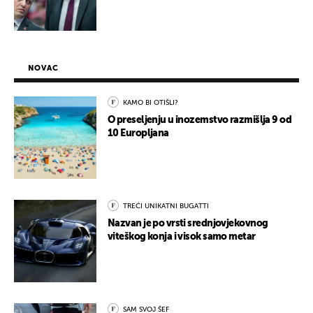
NOVAC
KAMO BI OTIŠLI?
O preseljenju u inozemstvo razmišlja 9 od
10 Europljana
TREĆI UNIKATNI BUGATTI
Nazvan je po vrsti srednjovjekovnog
viteškog konja i visok samo metar
SAM SVOJ ŠEF