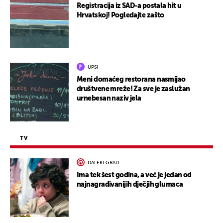
Registracija iz SAD-a postala hit u
Hrvatskoj! Pogledajte zašto
UPS!
Meni domaćeg restorana nasmijao
društvene mreže! Za sve je zaslužan
urnebesan naziv jela
TV
DALEKI GRAD
Ima tek šest godina, a već je jedan od
najnagrađivanijih dječjih glumaca