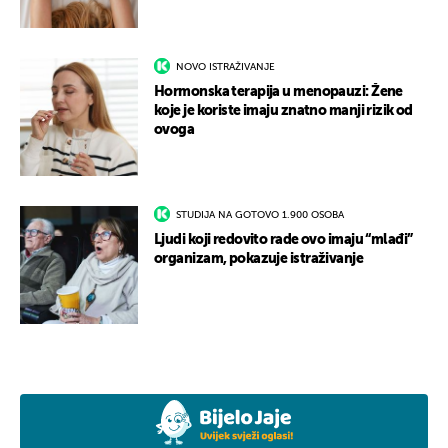
NOVO ISTRAŽIVANJE
Hormonska terapija u menopauzi: Žene
koje je koriste imaju znatno manji rizik od
ovoga
STUDIJA NA GOTOVO 1.900 OSOBA
Ljudi koji redovito rade ovo imaju “mlađi”
organizam, pokazuje istraživanje