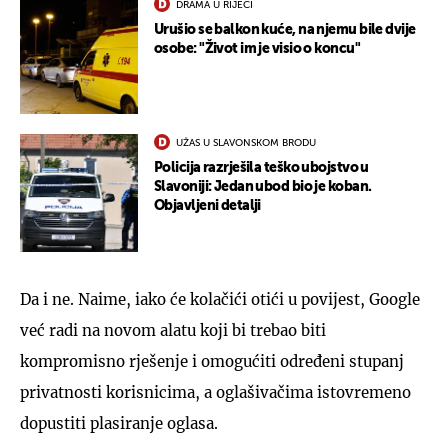
DRAMA U RIJECI
Urušio se balkon kuće, na njemu bile dvije
osobe: "Život im je visio o koncu"
UŽAS U SLAVONSKOM BRODU
Policija razrješila teško ubojstvo u
Slavoniji: Jedan ubod bio je koban.
Objavljeni detalji
Da i ne. Naime, iako će kolačići otići u povijest, Google
već radi na novom alatu koji bi trebao biti
kompromisno rješenje i omogućiti određeni stupanj
privatnosti korisnicima, a oglašivačima istovremeno
dopustiti plasiranje oglasa.