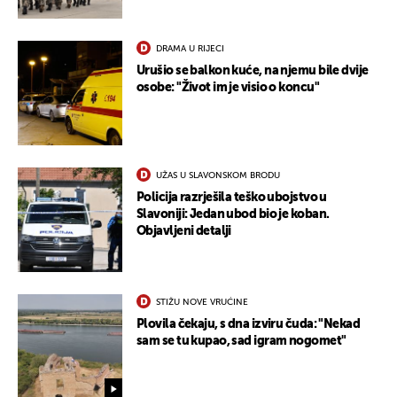
DRAMA U RIJECI
Urušio se balkon kuće, na njemu bile dvije
osobe: "Život im je visio o koncu"
UŽAS U SLAVONSKOM BRODU
Policija razrješila teško ubojstvo u
Slavoniji: Jedan ubod bio je koban.
Objavljeni detalji
STIŽU NOVE VRUĆINE
Plovila čekaju, s dna izviru čuda: "Nekad
sam se tu kupao, sad igram nogomet"