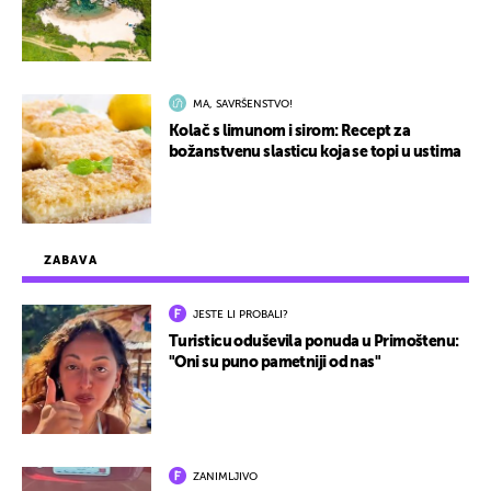
MA, SAVRŠENSTVO!
Kolač s limunom i sirom: Recept za
božanstvenu slasticu koja se topi u ustima
ZABAVA
JESTE LI PROBALI?
Turisticu oduševila ponuda u Primoštenu:
"Oni su puno pametniji od nas"
ZANIMLJIVO