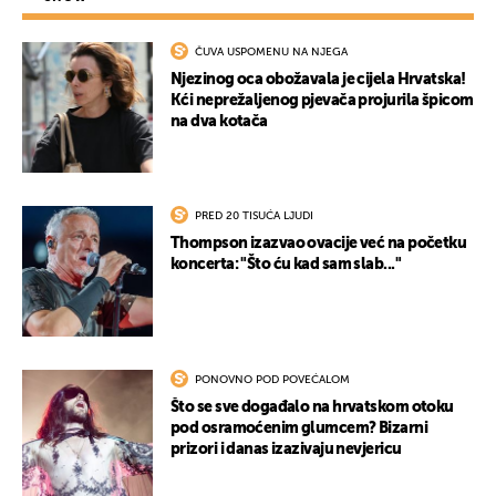
ČUVA USPOMENU NA NJEGA
Njezinog oca obožavala je cijela Hrvatska!
Kći neprežaljenog pjevača projurila špicom
na dva kotača
PRED 20 TISUĆA LJUDI
Thompson izazvao ovacije već na početku
koncerta: "Što ću kad sam slab..."
PONOVNO POD POVEĆALOM
Što se sve događalo na hrvatskom otoku
pod osramoćenim glumcem? Bizarni
prizori i danas izazivaju nevjericu