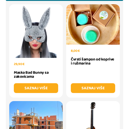
8,00 €
Čvrsti šampon od koprive
i ružmarina
29,90 €
Maska Bad Bunny sa
zakovicama
SAZNAJ VIŠE
SAZNAJ VIŠE