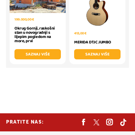
199.000,00 €
Okrug Gornji, raskošni
stan u novogradnji s
413,00 €
lijepim pogledom na
more, prvi
MERIDA DTJC JUMBO
SAZNAJ VIŠE
SAZNAJ VIŠE
PRATITE NAS: