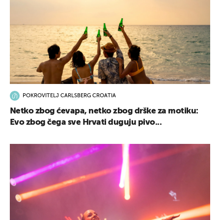
POKROVITELJ CARLSBERG CROATIA
Netko zbog ćevapa, netko zbog drške za motiku:
Evo zbog čega sve Hrvati duguju pivo...