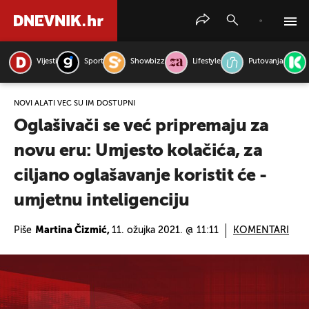
Vijesti
Sport
Showbizz
Lifestyle
Putovanja
PRETRAŽITE VIJESTI
NOVI ALATI VEĆ SU IM DOSTUPNI
Oglašivači se već pripremaju za
novu eru: Umjesto kolačića, za
ciljano oglašavanje koristit će -
umjetnu inteligenciju
Piše
Martina Čizmić,
11. ožujka 2021. @ 11:11
KOMENTARI