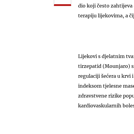
dio koji često zahtijev
terapiju lijekovima, a či
Lijekovi s djelatnim tv
tirzepatid (Mounjaro) 
regulaciji šećera u krvi
indeksom tjelesne mase
zdravstvene rizike poput
kardiovaskularnih boles