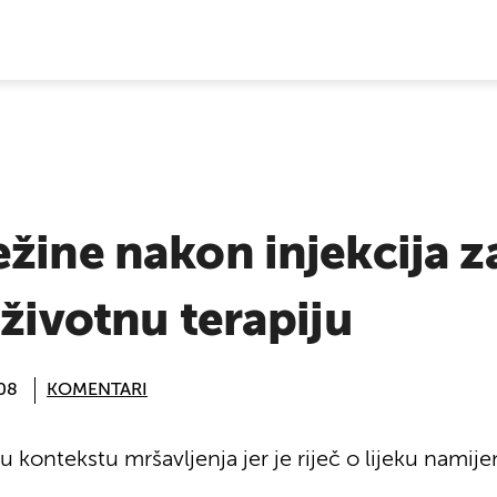
E VIJESTI
žine nakon injekcija z
oživotnu terapiju
:08
KOMENTARI
 kontekstu mršavljenja jer je riječ o lijeku namij