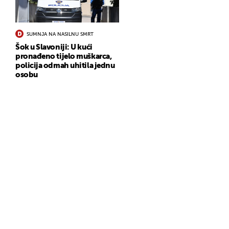
SUMNJA NA NASILNU SMRT
Šok u Slavoniji: U kući
pronađeno tijelo muškarca,
policija odmah uhitila jednu
osobu