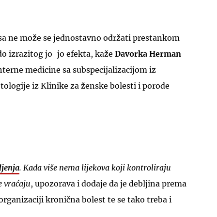
sa ne može se jednostavno održati prestankom
 do izrazitog jo-jo efekta, kaže
Davorka Herman
 interne medicine sa subspecijalizacijom iz
tologije iz Klinike za ženske bolesti i porode
jenja
. Kada više nema lijekova koji kontroliraju
e vraćaju
, upozorava i dodaje da je debljina prema
rganizaciji kronična bolest te se tako treba i