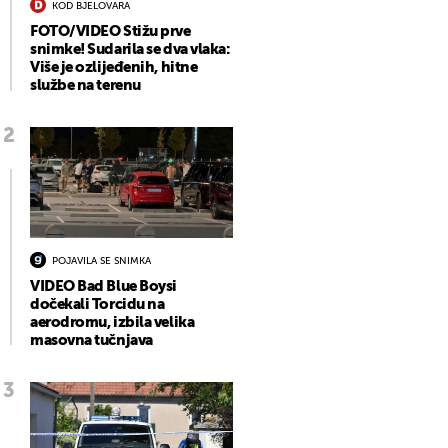
KOD BJELOVARA
FOTO/VIDEO Stižu prve
snimke! Sudarila se dva vlaka:
Više je ozlijeđenih, hitne
službe na terenu
POJAVILA SE SNIMKA
VIDEO Bad Blue Boysi
dočekali Torcidu na
aerodromu, izbila velika
masovna tučnjava