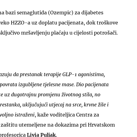
 na bazi semaglutida (Ozempic) za dijabetes
reko HZZO-a uz doplatu pacijenata, dok troškove
ključivo mršavljenju plaćaju u cijelosti potrošači.
kazuju da prestanak terapije GLP-1 agonistima,
povrata izgubljene tjelesne mase. Dio pacijenata
te uz dugotrajnu promjenu životnog stila, no
estanka, uključujući utjecaj na srce, krvne žile i
voljno istraženi
, kaže voditeljica Centra za
 zaštitu utemeljene na dokazima pri Hrvatskom
profesorica
Livia Puljak
.