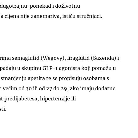
a dugotrajnu, ponekad i doživotnu
ja cijena nije zanemariva, ističu stručnjaci.
arima semaglutid (Wegovy), liraglutid (Saxenda) i
spadaju u skupinu GLP-1 agonista koji pomažu u
 i smanjenju apetita te se propisuju osobama s
 većim od 30 ili od 27 do 29, ako imaju dodatne
 predijabetesa, hipertenzije ili
ti.