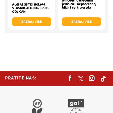
5 moderno uređenih
jedinica u neposrednoj
Audi A3 35 TDI 110kW-1
blizini centra grada
VLASNIK-ALU-NAVI-PDC-
ODLIČAN
SAZNAJ VIŠE
SAZNAJ VIŠE
PRATITE NAS: