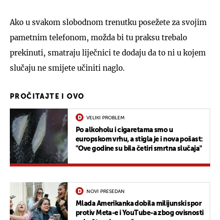
Ako u svakom slobodnom trenutku posežete za svojim
pametnim telefonom, možda bi tu praksu trebalo
prekinuti, smatraju liječnici te dodaju da to ni u kojem
slučaju ne smijete učiniti naglo.
PROČITAJTE I OVO
VELIKI PROBLEM
Po alkoholu i cigaretama smo u
europskom vrhu, a stigla je i nova pošast:
"Ove godine su bila četiri smrtna slučaja"
NOVI PRESEDAN
Mlada Amerikanka dobila milijunski spor
protiv Meta-e i YouTube-a zbog ovisnosti