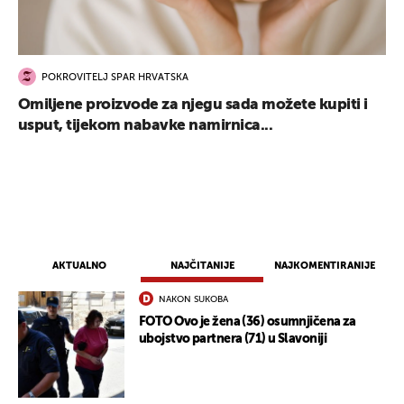
POKROVITELJ SPAR HRVATSKA
Omiljene proizvode za njegu sada možete kupiti i
usput, tijekom nabavke namirnica...
AKTUALNO
NAJČITANIJE
NAJKOMENTIRANIJE
NAKON SUKOBA
FOTO Ovo je žena (36) osumnjičena za
ubojstvo partnera (71) u Slavoniji