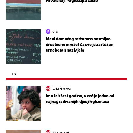
Hrvatskoj! Pogledajte zašto
UPS!
Meni domaćeg restorana nasmijao
društvene mreže! Za sve je zaslužan
urnebesan naziv jela
TV
DALEKI GRAD
Ima tek šest godina, a već je jedan od
najnagrađivanijih dječjih glumaca
NASLJEDNIK