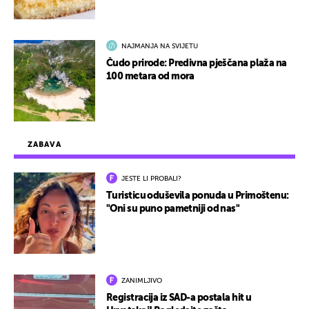
NAJMANJA NA SVIJETU
Čudo prirode: Predivna pješčana plaža na
100 metara od mora
ZABAVA
JESTE LI PROBALI?
Turisticu oduševila ponuda u Primoštenu:
"Oni su puno pametniji od nas"
ZANIMLJIVO
Registracija iz SAD-a postala hit u