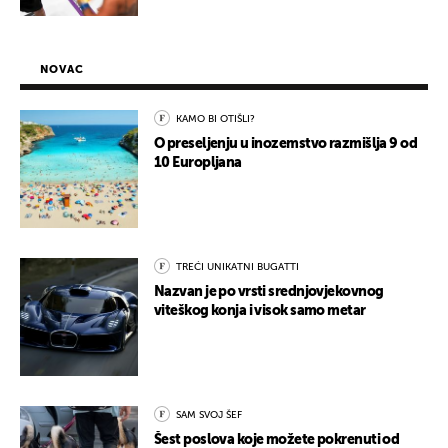
NOVAC
KAMO BI OTIŠLI?
O preseljenju u inozemstvo razmišlja 9 od
10 Europljana
TREĆI UNIKATNI BUGATTI
Nazvan je po vrsti srednjovjekovnog
viteškog konja i visok samo metar
SAM SVOJ ŠEF
Šest poslova koje možete pokrenuti od