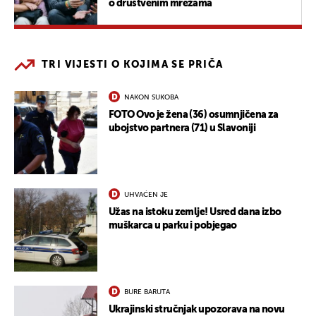
o društvenim mrežama
TRI VIJESTI O KOJIMA SE PRIČA
NAKON SUKOBA
FOTO Ovo je žena (36) osumnjičena za
ubojstvo partnera (71) u Slavoniji
UHVAĆEN JE
Užas na istoku zemlje! Usred dana izbo
muškarca u parku i pobjegao
BURE BARUTA
Ukrajinski stručnjak upozorava na novu