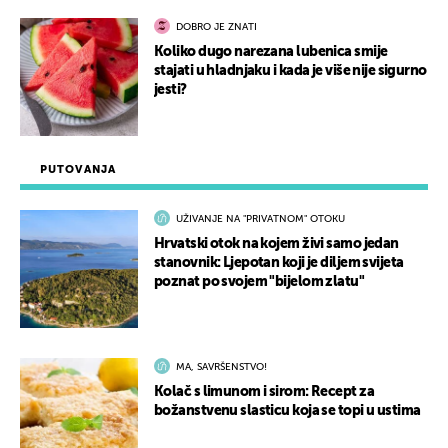
DOBRO JE ZNATI
Koliko dugo narezana lubenica smije
stajati u hladnjaku i kada je više nije sigurno
jesti?
PUTOVANJA
UŽIVANJE NA "PRIVATNOM" OTOKU
Hrvatski otok na kojem živi samo jedan
stanovnik: Ljepotan koji je diljem svijeta
poznat po svojem "bijelom zlatu"
MA, SAVRŠENSTVO!
Kolač s limunom i sirom: Recept za
božanstvenu slasticu koja se topi u ustima