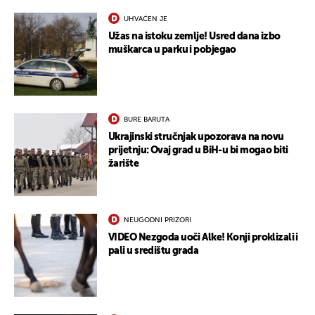
UHVAĆEN JE
Užas na istoku zemlje! Usred dana izbo
muškarca u parku i pobjegao
BURE BARUTA
Ukrajinski stručnjak upozorava na novu
prijetnju: Ovaj grad u BiH-u bi mogao biti
žarište
NEUGODNI PRIZORI
VIDEO Nezgoda uoči Alke! Konji proklizali i
pali u središtu grada