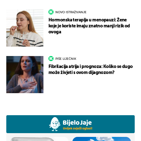
NOVO ISTRAŽIVANJE
Hormonska terapija u menopauzi: Žene
koje je koriste imaju znatno manji rizik od
ovoga
PIŠE LIJEČNIK
Fibrilacija atrija i prognoza: Koliko se dugo
može živjeti s ovom dijagnozom?