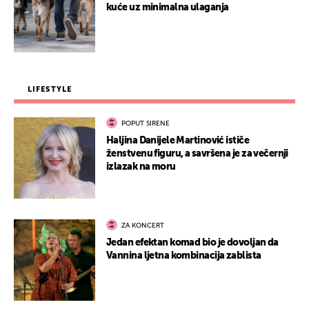
kuće uz minimalna ulaganja
LIFESTYLE
POPUT SIRENE
Haljina Danijele Martinović ističe
ženstvenu figuru, a savršena je za večernji
izlazak na moru
ZA KONCERT
Jedan efektan komad bio je dovoljan da
Vannina ljetna kombinacija zablista