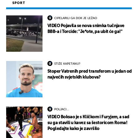
SPORT
CIPELARILI GA DOK JE LEŽAO
VIDEO Pojavila se nova snimka tučnjave
BBB-a i Torcide: "Je*ote, pa ubit će ga!"
STIŽE KAPETANU?
Stoper Vatrenih pred transferom u jedan od
najvećih svjetskih klubova?
POLJACI...
VIDEO Boksao je s Kličkom i Furyjem, a sad
su ga stavili u kavez sa šestoricom Roma!
Pogledajte kako je završilo