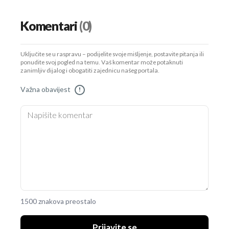
Komentari
(0)
Uključite se u raspravu – podijelite svoje mišljenje, postavite pitanja ili
ponudite svoj pogled na temu. Vaš komentar može potaknuti
zanimljiv dijalog i obogatiti zajednicu našeg portala.
Važna obavijest
!
1500 znakova preostalo
Prijavite se