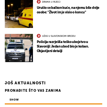
DRAMA U RIJECI
Urušio se balkon kuće, na njemu bile dvije
osobe: "Život im je visio o koncu"
UKLJUČITE NOTIFIKACIJE
UŽAS U SLAVONSKOM BRODU
Policija razrješila teško ubojstvo u
Slavoniji: Jedan ubod bio je koban.
Objavljeni detalji
JOŠ AKTUALNOSTI
PRONAĐITE ŠTO VAS ZANIMA
SHOW