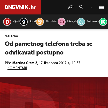
Vijesti
Sport
Showbizz
Lifestyle
Putovanja
PRETRAŽITE VIJESTI
NIJE LAKO
Od pametnog telefona treba se
odvikavati postupno
Piše
Martina Čizmić,
17. listopada 2017. @ 12:33
KOMENTARI