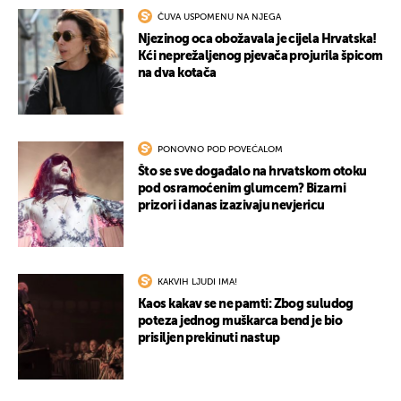
ČUVA USPOMENU NA NJEGA
Njezinog oca obožavala je cijela Hrvatska!
Kći neprežaljenog pjevača projurila špicom
na dva kotača
PONOVNO POD POVEĆALOM
Što se sve događalo na hrvatskom otoku
pod osramoćenim glumcem? Bizarni
prizori i danas izazivaju nevjericu
KAKVIH LJUDI IMA!
Kaos kakav se ne pamti: Zbog suludog
poteza jednog muškarca bend je bio
prisiljen prekinuti nastup