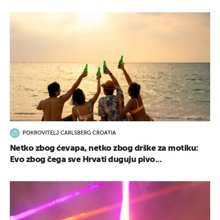
POKROVITELJ CARLSBERG CROATIA
Netko zbog ćevapa, netko zbog drške za motiku:
Evo zbog čega sve Hrvati duguju pivo...