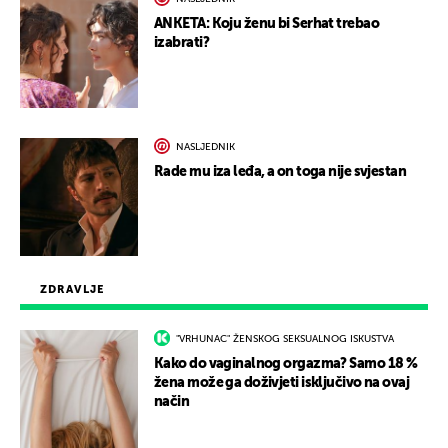
ANKETA: Koju ženu bi Serhat trebao
izabrati?
NASLJEDNIK
Rade mu iza leđa, a on toga nije svjestan
ZDRAVLJE
"VRHUNAC" ŽENSKOG SEKSUALNOG ISKUSTVA
Kako do vaginalnog orgazma? Samo 18 %
žena može ga doživjeti isključivo na ovaj
način