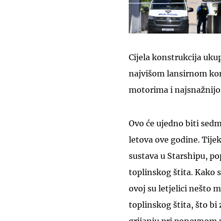
Cijela konstrukcija ukup
najvišom lansirnom kon
motorima i najsnažnij
Ovo će ujedno biti sedmi
letova ove godine. Tije
sustava u Starshipu, po
toplinskog štita. Kako s
ovoj su letjelici nešto
toplinskog štita, što b