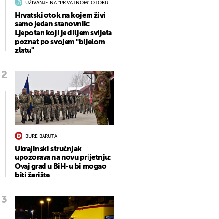
UŽIVANJE NA "PRIVATNOM" OTOKU
Hrvatski otok na kojem živi
samo jedan stanovnik:
Ljepotan koji je diljem svijeta
poznat po svojem "bijelom
zlatu"
BURE BARUTA
Ukrajinski stručnjak
upozorava na novu prijetnju:
Ovaj grad u BiH-u bi mogao
biti žarište