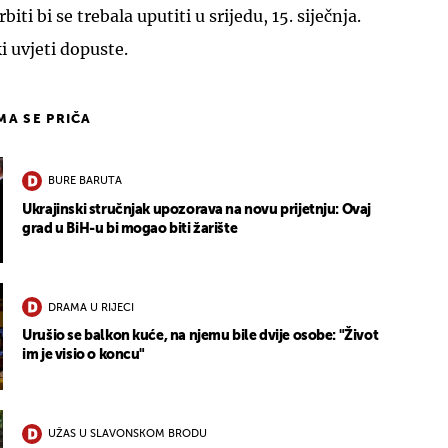
ti bi se trebala uputiti u srijedu, 15. siječnja.
 uvjeti dopuste.
IMA SE PRIČA
BURE BARUTA
Ukrajinski stručnjak upozorava na novu prijetnju: Ovaj
grad u BiH-u bi mogao biti žarište
DRAMA U RIJECI
Urušio se balkon kuće, na njemu bile dvije osobe: "Život
im je visio o koncu"
UŽAS U SLAVONSKOM BRODU