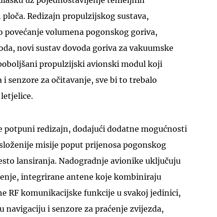
ulasku uz pojednostavljenje temeljnih
ploča. Redizajn propulzijskog sustava,
no povećanje volumena pogonskog goriva,
da, novi sustav dovoda goriva za vakuumske
poboljšani propulzijski avionski modul koji
a i senzore za očitavanje, sve bi to trebalo
UKLJUČITE NOTIFIKACIJE
etjelice.
je potpuni redizajn, dodajući dodatne mogućnosti
 složenije misije poput prijenosa pogonskog
esto lansiranja. Nadogradnje avionike uključuju
tenje, integrirane antene koje kombiniraju
ne RF komunikacijske funkcije u svakoj jedinici,
u navigaciju i senzore za praćenje zvijezda,