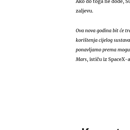
Ako do toga ne dođe, S
zaljevu.
Ova nova godina bit će t
korištenja cijelog sustav
ponavljamo prema mogućno
Mars
, ističu iz SpaceX-a