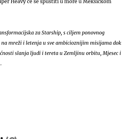
uper Heavy će se spustiti u more u Meksičkom
ransformacijska za Starship, s ciljem ponovnog
a na mreži i letenja u sve ambicioznijim misijama dok
sti slanja ljudi i tereta u Zemljinu orbitu, Mjesec i
.