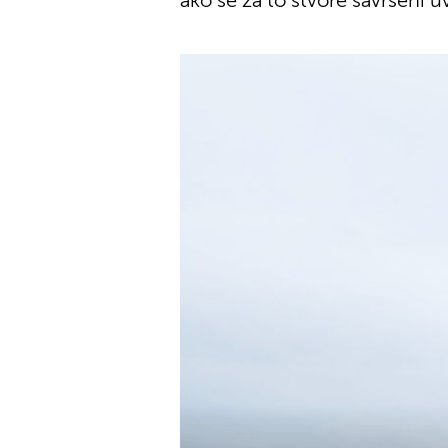
ako se za to stvore savršeni uv