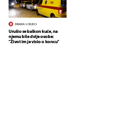
DRAMA U RIJECI
Urušio se balkon kuće, na
njemu bile dvije osobe:
"Život im je visio o koncu"