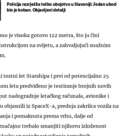
Policija razrješila teško ubojstvo u Slavoniji: Jedan ubod
bio je koban. Objavljeni detalji
no je visoka gotovo 122 metra, što ju čini
strukcijom na svijetu, a zahvaljujući snažnim
om.
 testni let Starshipa i prvi od potencijalno 25
kom leta predviđeno je testiranje brojnih novih
put nadogradnje letačkog računala, avionike i
u objasnili iz SpaceX-a, prednja zakrilca vozila na
 manja i pomaknuta prema vrhu, dalje od
i značajno trebalo smanjiti njihovu izloženost