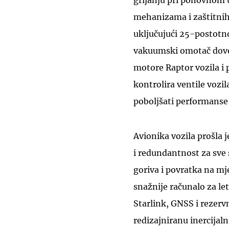
grijanju pri ponovnom 
mehanizama i zaštitnih 
uključujući 25-postot
vakuumski omotač dovo
motore Raptor vozila i 
kontrolira ventile vozil
poboljšati performanse l
Avionika vozila prošla 
i redundantnost za sve
goriva i povratka na mj
snažnije računalo za le
Starlink, GNSS i rezerv
redizajniranu inercijaln