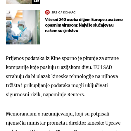
9
ŠIRE GA KOMARCI
Više od 240 osoba diljem Europe zaraženo
opasnim virusom: Najviše slučajeva u
našem susjedstvu
Prijenos podataka iz Kine sporno je pitanje za strane
kompanije koje posluju u azijskom divu. EU i SAD
strahuju da bi ulazak kineske tehnologije na njihova
tržišta i prikupljanje podataka mogli uključivati
sigurnosni rizik, napominje Reuters.
Memorandum o razumijevanju, koji su potpisali
njemački ministar prometa i direktor kineske Uprave