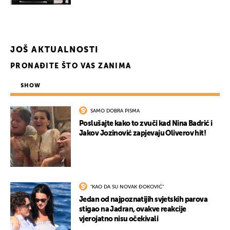
JOŠ AKTUALNOSTI
PRONAĐITE ŠTO VAS ZANIMA
SHOW
SAMO DOBRA PISMA
Poslušajte kako to zvuči kad Nina Badrić i
Jakov Jozinović zapjevaju Oliverov hit!
"KAO DA SU NOVAK ĐOKOVIĆ"
Jedan od najpoznatijih svjetskih parova
stigao na Jadran, ovakve reakcije
vjerojatno nisu očekivali