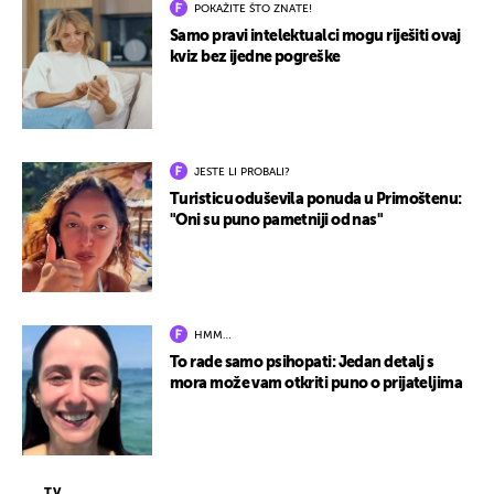
POKAŽITE ŠTO ZNATE!
Samo pravi intelektualci mogu riješiti ovaj
kviz bez ijedne pogreške
JESTE LI PROBALI?
Turisticu oduševila ponuda u Primoštenu:
"Oni su puno pametniji od nas"
HMM…
To rade samo psihopati: Jedan detalj s
mora može vam otkriti puno o prijateljima
TV