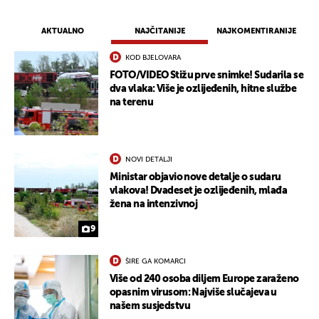
AKTUALNO
NAJČITANIJE
NAJKOMENTIRANIJE
KOD BJELOVARA
FOTO/VIDEO Stižu prve snimke! Sudarila se
dva vlaka: Više je ozlijeđenih, hitne službe
na terenu
NOVI DETALJI
Ministar objavio nove detalje o sudaru
vlakova! Dvadeset je ozlijeđenih, mlađa
žena na intenzivnoj
9
ŠIRE GA KOMARCI
Više od 240 osoba diljem Europe zaraženo
opasnim virusom: Najviše slučajeva u
našem susjedstvu