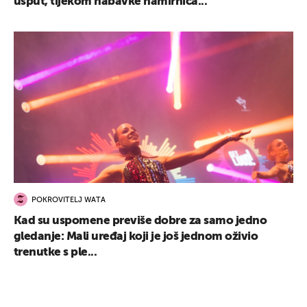
usput, tijekom nabavke namirnica...
POKROVITELJ WATA
Kad su uspomene previše dobre za samo jedno
gledanje: Mali uređaj koji je još jednom oživio
trenutke s ple...