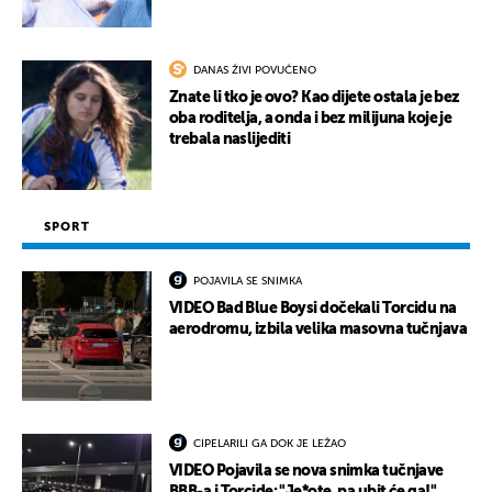
DANAS ŽIVI POVUČENO
Znate li tko je ovo? Kao dijete ostala je bez
oba roditelja, a onda i bez milijuna koje je
trebala naslijediti
SPORT
POJAVILA SE SNIMKA
VIDEO Bad Blue Boysi dočekali Torcidu na
aerodromu, izbila velika masovna tučnjava
CIPELARILI GA DOK JE LEŽAO
VIDEO Pojavila se nova snimka tučnjave