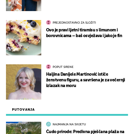
PREJEDNOSTAVNO ZA SLOŽITI
Ovo je pravi ljetni tiramisu s limunom i
borovnicama – baš osvježava i jako je fin
POPUT SIRENE
Haljina Danijele Martinović ističe
ženstvenu figuru, a savršena je za večernji
izlazak na moru
PUTOVANJA
NAJMANJA NA SVIJETU
Čudo prirode: Predivna pješčana plaža na