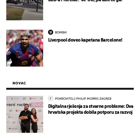
BBB-a i Torcide: "Je*ote, pa ubit će ga!"
BOMBA!
Liverpool doveo kapetana Barcelone!
NOVAC
POKROVITELJ PHILIP MORRIS ZAGREB
Digitalna rješenja za stvarne probleme: Dva
hrvatska projekta dobila potporu za razvoj