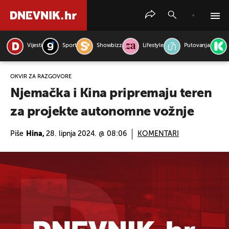
Vijesti
Sport
Showbizz
Lifestyle
Putovanja
PRETRAŽITE VIJESTI
OKVIR ZA RAZGOVORE
Njemačka i Kina pripremaju teren
za projekte autonomne vožnje
Piše
Hina,
28. lipnja 2024. @ 08:06
KOMENTARI