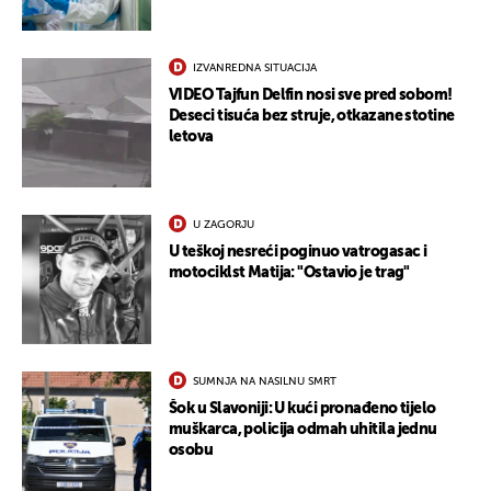
IZVANREDNA SITUACIJA
VIDEO Tajfun Delfin nosi sve pred sobom!
Deseci tisuća bez struje, otkazane stotine
letova
U ZAGORJU
U teškoj nesreći poginuo vatrogasac i
motociklst Matija: "Ostavio je trag"
SUMNJA NA NASILNU SMRT
Šok u Slavoniji: U kući pronađeno tijelo
muškarca, policija odmah uhitila jednu
osobu
UKLJUČITE NOTIFIKACIJE