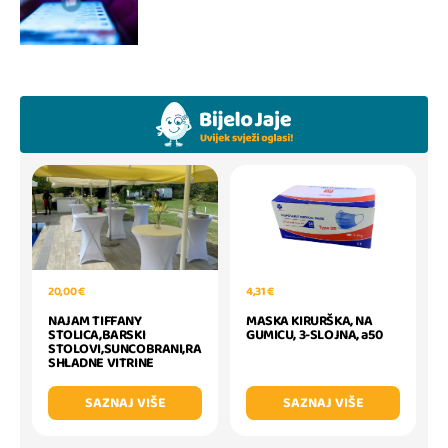
20,00 €
4,31 €
NAJAM TIFFANY
MASKA KIRURŠKA, NA
STOLICA,BARSKI
GUMICU, 3-SLOJNA, a50
STOLOVI,SUNCOBRANI,RA
SHLADNE VITRINE
SAZNAJ VIŠE
SAZNAJ VIŠE