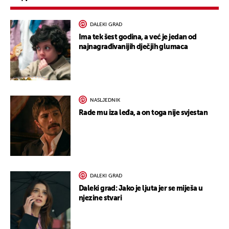
DALEKI GRAD
Ima tek šest godina, a već je jedan od
najnagrađivanijih dječjih glumaca
NASLJEDNIK
Rade mu iza leđa, a on toga nije svjestan
DALEKI GRAD
Daleki grad: Jako je ljuta jer se miješa u
njezine stvari