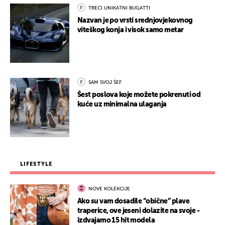
TREĆI UNIKATNI BUGATTI
Nazvan je po vrsti srednjovjekovnog
viteškog konja i visok samo metar
SAM SVOJ ŠEF
Šest poslova koje možete pokrenuti od
kuće uz minimalna ulaganja
LIFESTYLE
NOVE KOLEKCIJE
Ako su vam dosadile “obične” plave
traperice, ove jeseni dolazite na svoje -
izdvajamo 15 hit modela