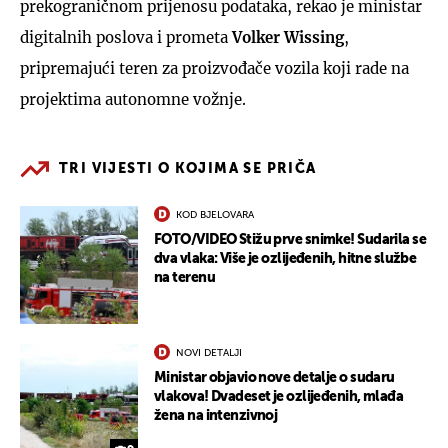
prekograničnom prijenosu podataka, rekao je ministar
digitalnih poslova i prometa
Volker Wissing
,
pripremajući teren za proizvođače vozila koji rade na
projektima autonomne vožnje.
TRI VIJESTI O KOJIMA SE PRIČA
KOD BJELOVARA
FOTO/VIDEO Stižu prve snimke! Sudarila se
dva vlaka: Više je ozlijeđenih, hitne službe
na terenu
NOVI DETALJI
Ministar objavio nove detalje o sudaru
vlakova! Dvadeset je ozlijeđenih, mlađa
žena na intenzivnoj