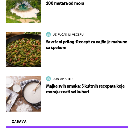
100 metara od mora
UZ RUČAK ILI VEČERU
Savršeni prilog: Recept za najfinije mahune
sa špekom
BON APPETIT!
Majke svih umaka: 5 kultnih recepata koje
moraju znati svi kuhari
ZABAVA