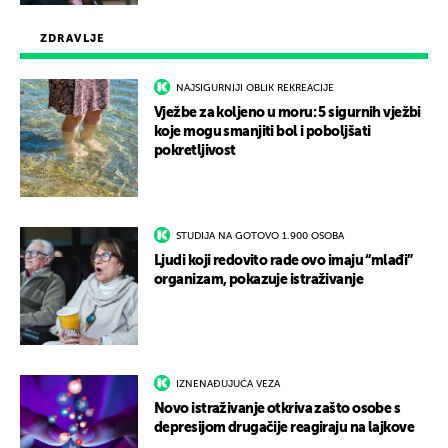
ZDRAVLJE
NAJSIGURNIJI OBLIK REKREACIJE
Vježbe za koljeno u moru: 5 sigurnih vježbi
koje mogu smanjiti bol i poboljšati
pokretljivost
STUDIJA NA GOTOVO 1.900 OSOBA
Ljudi koji redovito rade ovo imaju “mlađi”
organizam, pokazuje istraživanje
IZNENAĐUJUĆA VEZA
Novo istraživanje otkriva zašto osobe s
depresijom drugačije reagiraju na lajkove