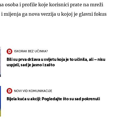
a osoba i profile koje korisnici prate na mreži
 i mijenja ga nova verzija u kojoj je glavni fokus
ISKORAK BEZ UČINKA?
Bili su prva država u svijetu koja je to učinila, ali – nisu
uspjeli, sad je jasno i zašto
NOVI VID KOMUNIKACIJE
Bijela kuća u akciji: Pogledajte što su sad pokrenuli