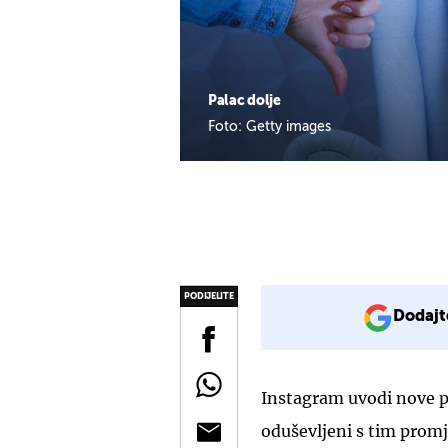
Palac dolje
Foto: Getty images
PODIJELITE
Dodajt
Instagram uvodi nove p
oduševljeni s tim prom