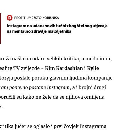
PROFIT UMJESTO KORISNIKA
Instagram na udaru novih tužbi zbog štetnog utjecaja
na mentalno zdravlje maloljetnika
UKLJUČITE NOTIFIKACIJE
eža našla na udaru velikih kritika, a među inim,
 reality TV zvijezde -
Kim Kardashian i Kylie
toryja poslale poruku glavnim ljudima kompanije
ram ponovno postane Instagram
, a i brojni drugi
poručili su kako ne žele da se njihova omiljena
k.
ritika jučer se oglasio i prvi čovjek Instagrama