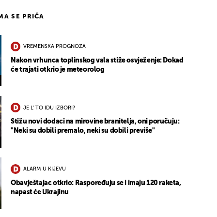
IMA SE PRIČA
VREMENSKA PROGNOZA
Nakon vrhunca toplinskog vala stiže osvježenje: Dokad
će trajati otkrio je meteorolog
JE L' TO IDU IZBORI?
Stižu novi dodaci na mirovine branitelja, oni poručuju:
"Neki su dobili premalo, neki su dobili previše"
ALARM U KIJEVU
Obavještajac otkrio: Raspoređuju se i imaju 120 raketa,
napast će Ukrajinu