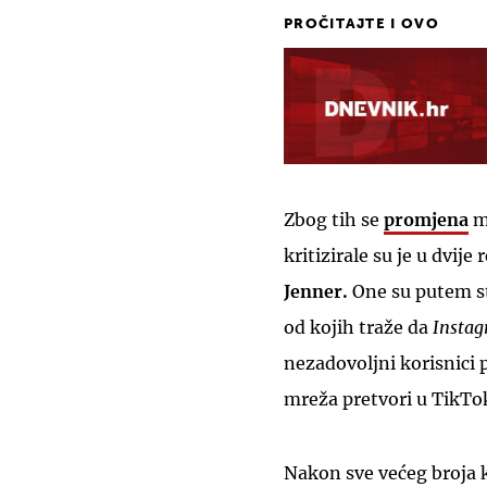
PROČITAJTE I OVO
Zbog tih se
promjena
mr
kritizirale su je u dvije
Jenner.
One su putem s
od kojih traže da
Instag
nezadovoljni korisnici 
mreža pretvori u TikTo
Nakon sve većeg broja k