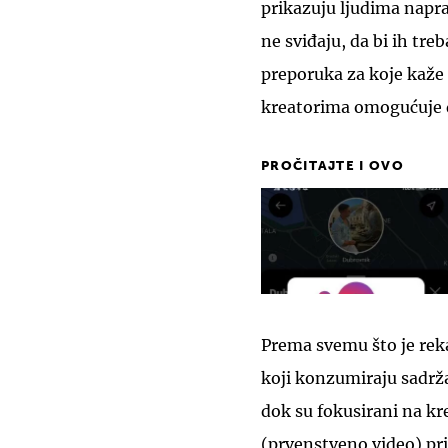
prikazuju ljudima napra
ne sviđaju, da bi ih treb
preporuka za koje kaže d
kreatorima omogućuje da
PROČITAJTE I OVO
Prema svemu što je reka
koji konzumiraju sadrža
dok su fokusirani na kre
(prvenstveno video) pri