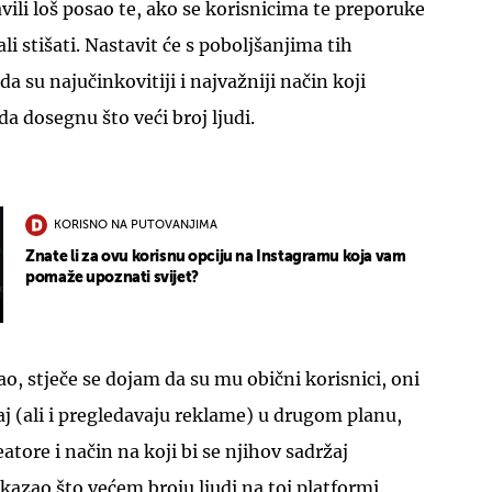
vili loš posao te, ako se korisnicima te preporuke
ali stišati. Nastavit će s poboljšanjima tih
a su najučinkovitiji i najvažniji način koji
 dosegnu što veći broj ljudi.
KORISNO NA PUTOVANJIMA
Znate li za ovu korisnu opciju na Instagramu koja vam
pomaže upoznati svijet?
o, stječe se dojam da su mu obični korisnici, oni
j (ali i pregledavaju reklame) u drugom planu,
atore i način na koji bi se njihov sadržaj
kazao što većem broju ljudi na toj platformi.