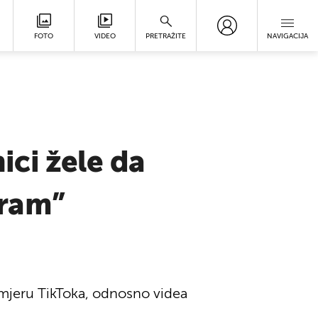
FOTO
VIDEO
PRETRAŽITE
NAVIGACIJA
ci žele da
gram”
u smjeru TikToka, odnosno videa