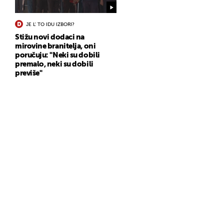
JE L' TO IDU IZBORI?
Stižu novi dodaci na
mirovine branitelja, oni
poručuju: "Neki su dobili
premalo, neki su dobili
previše"