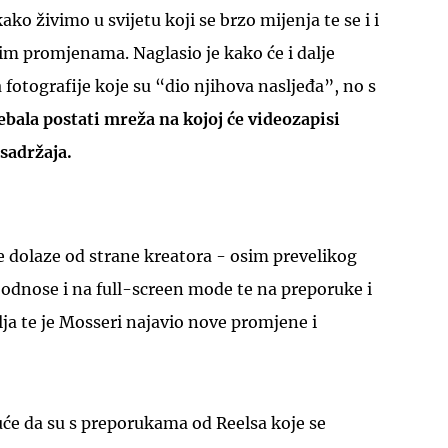
ako živimo u svijetu koji se brzo mijenja te se i i
tim promjenama. Naglasio je kako će i dalje
 fotografije koje su “dio njihova nasljeđa”, no s
ebala postati mreža na kojoj će videozapisi
sadržaja.
je dolaze od strane kreatora - osim prevelikog
 odnose i na full-screen mode te na preporuke i
elja te je Mosseri najavio nove promjene i
uće da su s preporukama od Reelsa koje se