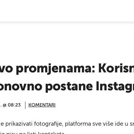
E VIJESTI
vo promjenama: Korisni
onovno postane Insta
2. @ 08:23
KOMENTARI
je prikazivati fotografije, platforma sve više ide 