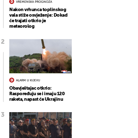
VREMENSKA PROGNOZA
Nakon vrhunca toplinskog
vala stiže osvježenje: Dokad
će trajati otkrio je
meteorolog
ALARM U KIJEVU
Obavještajac otkrio:
Raspoređuju se i imaju 120
raketa, napast će Ukrajinu