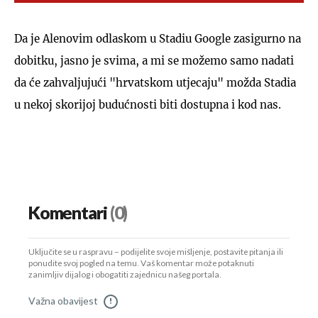
Da je Alenovim odlaskom u Stadiu Google zasigurno na
dobitku, jasno je svima, a mi se možemo samo nadati
da će zahvaljujući "hrvatskom utjecaju" možda Stadia
u nekoj skorijoj budućnosti biti dostupna i kod nas.
Komentari
(0)
Uključite se u raspravu – podijelite svoje mišljenje, postavite pitanja ili
ponudite svoj pogled na temu. Vaš komentar može potaknuti
zanimljiv dijalog i obogatiti zajednicu našeg portala.
Važna obavijest
!