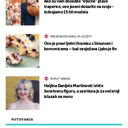
Ako su vam dosadile “obične” plave
traperice, ove jeseni dolazite na svoje -
izdvajamo 15 hit modela
PREJEDNOSTAVNO ZA SLOŽITI
Ovo je pravi ljetni tiramisu s limunom i
borovnicama – baš osvježava i jako je fin
POPUT SIRENE
Haljina Danijele Martinović ističe
ženstvenu figuru, a savršena je za večernji
izlazak na moru
PUTOVANJA