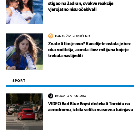
stigao na Jadran, ovakve reakcije
vjerojatno nisu očekivali
DANAS ŽIVI POVUČENO
Znate li tko je ovo? Kao dijete ostala je bez
oba roditelja, a onda i bez milijuna koje je
trebala naslijediti
SPORT
POJAVILA SE SNIMKA
VIDEO Bad Blue Boysi dočekali Torcidu na
aerodromu, izbila velika masovna tučnjava