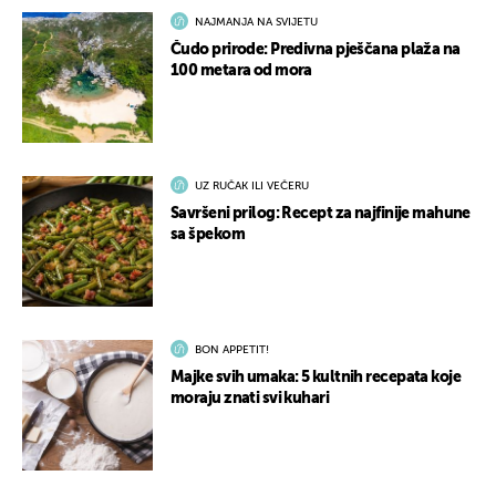
NAJMANJA NA SVIJETU
Čudo prirode: Predivna pješčana plaža na
100 metara od mora
UZ RUČAK ILI VEČERU
Savršeni prilog: Recept za najfinije mahune
sa špekom
BON APPETIT!
Majke svih umaka: 5 kultnih recepata koje
moraju znati svi kuhari