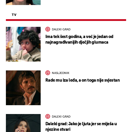
TV
DALEKI GRAD
Ima tek šest godina, a već je jedan od
najnagrađivanijih dječjih glumaca
NASLJEDNIK
Rade mu iza leđa, a on toga nije svjestan
DALEKI GRAD
Daleki grad: Jako je ljuta jer se miješa u
njezine stvari