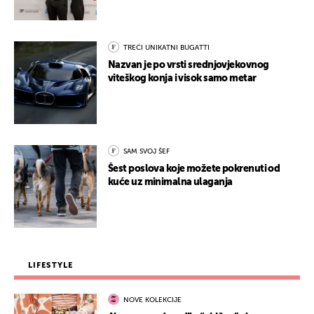
TREĆI UNIKATNI BUGATTI
Nazvan je po vrsti srednjovjekovnog
viteškog konja i visok samo metar
SAM SVOJ ŠEF
Šest poslova koje možete pokrenuti od
kuće uz minimalna ulaganja
LIFESTYLE
NOVE KOLEKCIJE