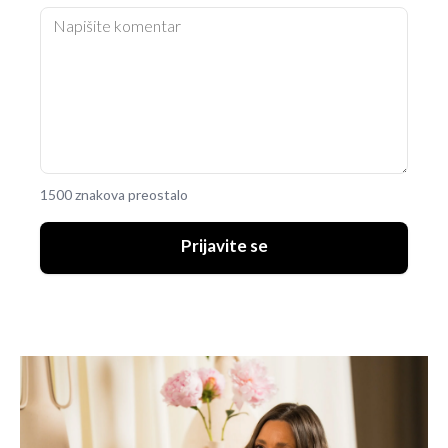
1500 znakova preostalo
Prijavite se