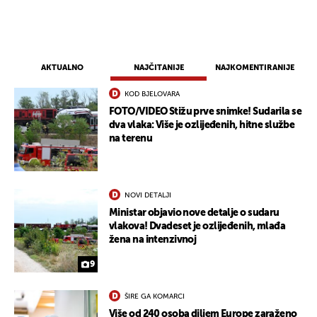
AKTUALNO
NAJČITANIJE
NAJKOMENTIRANIJE
KOD BJELOVARA
FOTO/VIDEO Stižu prve snimke! Sudarila se
dva vlaka: Više je ozlijeđenih, hitne službe
na terenu
NOVI DETALJI
Ministar objavio nove detalje o sudaru
vlakova! Dvadeset je ozlijeđenih, mlađa
žena na intenzivnoj
9
ŠIRE GA KOMARCI
Više od 240 osoba diljem Europe zaraženo