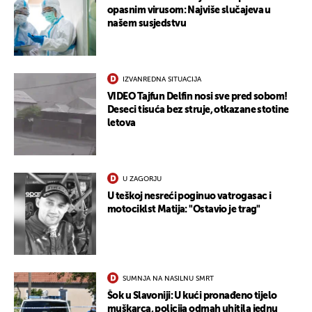
opasnim virusom: Najviše slučajeva u
našem susjedstvu
UKLJUČITE NOTIFIKACIJE
IZVANREDNA SITUACIJA
VIDEO Tajfun Delfin nosi sve pred sobom!
Deseci tisuća bez struje, otkazane stotine
letova
U ZAGORJU
U teškoj nesreći poginuo vatrogasac i
motociklst Matija: "Ostavio je trag"
SUMNJA NA NASILNU SMRT
Šok u Slavoniji: U kući pronađeno tijelo
muškarca, policija odmah uhitila jednu