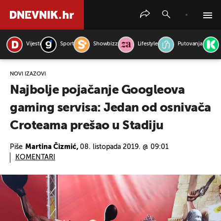
Vijesti
Sport
Showbizz
Lifestyle
Putovanja
PRETRAŽITE VIJESTI
NOVI IZAZOVI
Najbolje pojačanje Googleova
gaming servisa: Jedan od osnivača
Croteama prešao u Stadiju
Piše
Martina Čizmić,
08. listopada 2019. @ 09:01
KOMENTARI