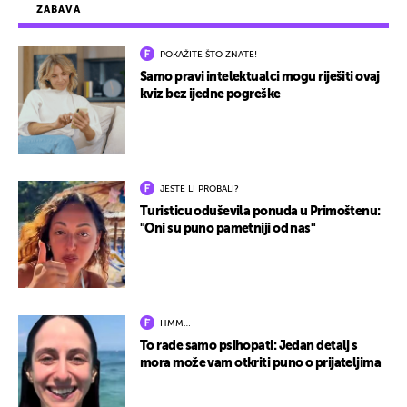
ZABAVA
POKAŽITE ŠTO ZNATE!
Samo pravi intelektualci mogu riješiti ovaj
kviz bez ijedne pogreške
JESTE LI PROBALI?
Turisticu oduševila ponuda u Primoštenu:
"Oni su puno pametniji od nas"
HMM…
To rade samo psihopati: Jedan detalj s
mora može vam otkriti puno o prijateljima