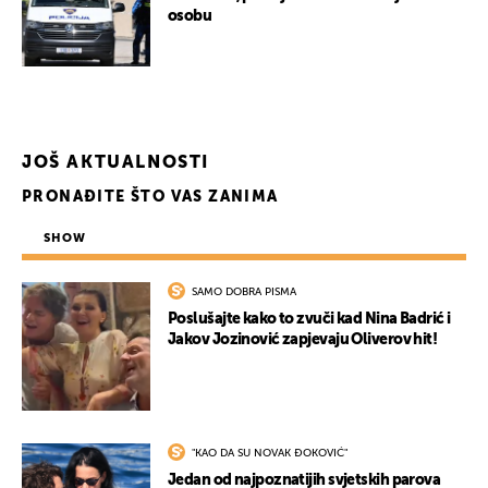
osobu
JOŠ AKTUALNOSTI
PRONAĐITE ŠTO VAS ZANIMA
SHOW
SAMO DOBRA PISMA
Poslušajte kako to zvuči kad Nina Badrić i
Jakov Jozinović zapjevaju Oliverov hit!
"KAO DA SU NOVAK ĐOKOVIĆ"
Jedan od najpoznatijih svjetskih parova