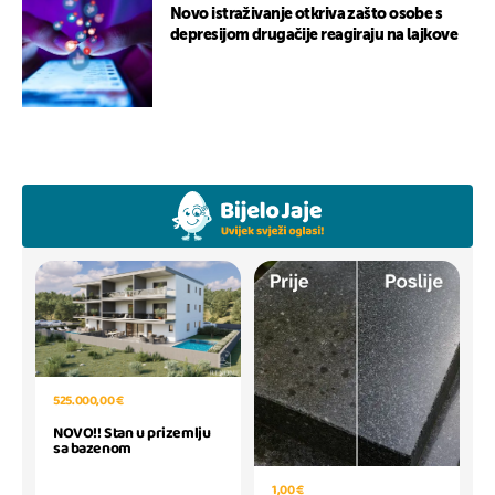
Novo istraživanje otkriva zašto osobe s
depresijom drugačije reagiraju na lajkove
525.000,00 €
NOVO!! Stan u prizemlju
sa bazenom
1,00 €