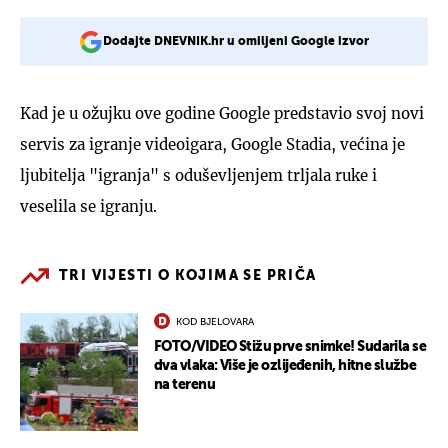
Dodajte DNEVNIK.hr u omiljeni Google izvor
Kad je u ožujku ove godine Google predstavio svoj novi
servis za igranje videoigara, Google Stadia, većina je
ljubitelja "igranja" s oduševljenjem trljala ruke i
veselila se igranju.
TRI VIJESTI O KOJIMA SE PRIČA
KOD BJELOVARA
FOTO/VIDEO Stižu prve snimke! Sudarila se
dva vlaka: Više je ozlijeđenih, hitne službe
na terenu