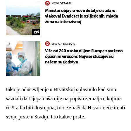
NOVI DETALJI
Ministar objavio nove detalje o sudaru
vlakova! Dvadeset je ozlijeđenih, mlađa
žena na intenzivnoj
9
ŠIRE GA KOMARCI
Više od 240 osoba diljem Europe zaraženo
opasnim virusom: Najviše slučajeva u
našem susjedstvu
Iako je oduševljenje u Hrvatskoj splasnulo kad smo
saznali da Lijepa naša nije na popisu zemalja u kojima
će Stadia biti dostupna, to ne znači da Hrvati neće imati
svoje prste u Stadiji. I to kakve prste.