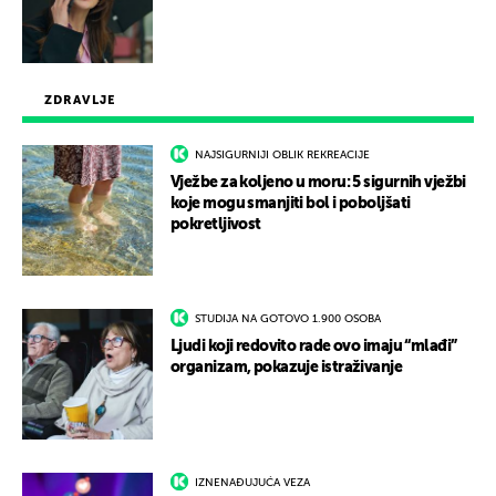
ZDRAVLJE
NAJSIGURNIJI OBLIK REKREACIJE
Vježbe za koljeno u moru: 5 sigurnih vježbi
koje mogu smanjiti bol i poboljšati
pokretljivost
STUDIJA NA GOTOVO 1.900 OSOBA
Ljudi koji redovito rade ovo imaju “mlađi”
organizam, pokazuje istraživanje
IZNENAĐUJUĆA VEZA