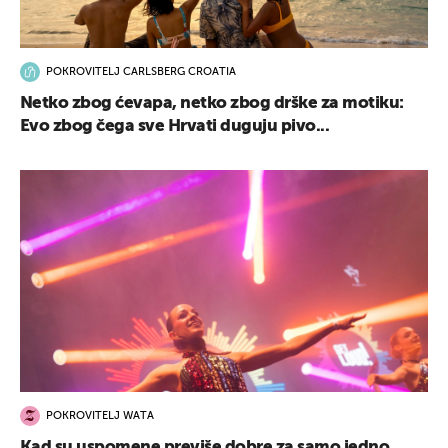
POKROVITELJ CARLSBERG CROATIA
Netko zbog ćevapa, netko zbog drške za motiku:
Evo zbog čega sve Hrvati duguju pivo...
POKROVITELJ WATA
Kad su uspomene previše dobre za samo jedno