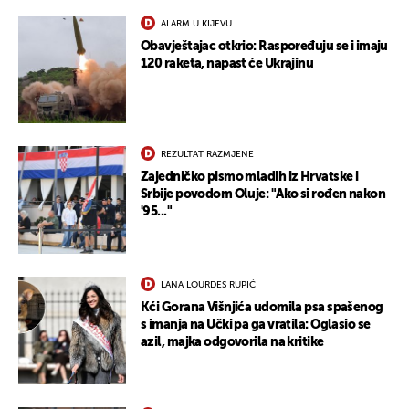
ALARM U KIJEVU
Obavještajac otkrio: Raspoređuju se i imaju
120 raketa, napast će Ukrajinu
REZULTAT RAZMJENE
Zajedničko pismo mladih iz Hrvatske i
Srbije povodom Oluje: "Ako si rođen nakon
'95..."
LANA LOURDES RUPIĆ
Kći Gorana Višnjića udomila psa spašenog
s imanja na Učki pa ga vratila: Oglasio se
azil, majka odgovorila na kritike