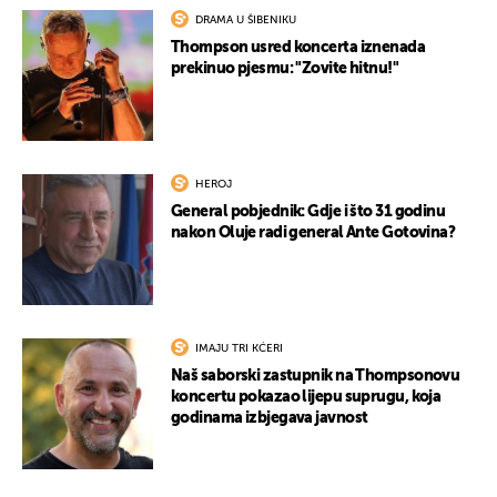
DRAMA U ŠIBENIKU
Thompson usred koncerta iznenada
prekinuo pjesmu: "Zovite hitnu!"
HEROJ
General pobjednik: Gdje i što 31 godinu
nakon Oluje radi general Ante Gotovina?
IMAJU TRI KĆERI
Naš saborski zastupnik na Thompsonovu
koncertu pokazao lijepu suprugu, koja
godinama izbjegava javnost