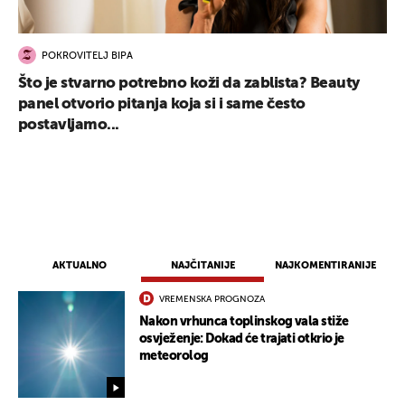
POKROVITELJ BIPA
Što je stvarno potrebno koži da zablista? Beauty
panel otvorio pitanja koja si i same često
postavljamo...
AKTUALNO
NAJČITANIJE
NAJKOMENTIRANIJE
VREMENSKA PROGNOZA
Nakon vrhunca toplinskog vala stiže
osvježenje: Dokad će trajati otkrio je
UKLJUČITE NOTIFIKACIJE
meteorolog