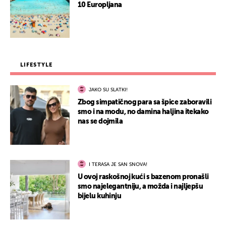
10 Europljana
LIFESTYLE
JAKO SU SLATKI!
Zbog simpatičnog para sa špice zaboravili
smo i na modu, no damina haljina itekako
nas se dojmila
I TERASA JE SAN SNOVA!
U ovoj raskošnoj kući s bazenom pronašli
smo najelegantniju, a možda i najljepšu
bijelu kuhinju