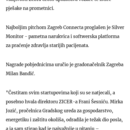
pješake na prometnici.
Najboljim pitchom Zagreb Connecta proglašen je Silver
Monitor - pametna narukvica i softwerska platforma
za praćenje zdravlja starijih pacijenata.
Nagrade pobjednicima uručio je gradonačelnik Zagreba
Milan Bandić.
"Čestitam svim startupovima koji su se natjecali, a
posebno hvala direktoru ZICER-a Frani Šesniću. Mirka
Jozić, pročelnica Gradskog ureda za gospodarstvo,
energetiku i zaštitu okoliša, odradila je težak dio posla,
a ja sam stigao kad je najvažnije u pitanju –