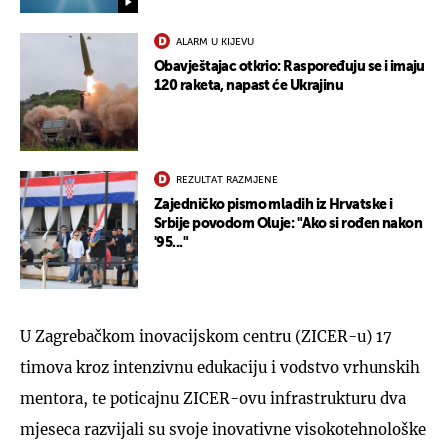
ALARM U KIJEVU
Obavještajac otkrio: Raspoređuju se i imaju
120 raketa, napast će Ukrajinu
REZULTAT RAZMJENE
Zajedničko pismo mladih iz Hrvatske i
Srbije povodom Oluje: "Ako si rođen nakon
'95..."
U Zagrebačkom inovacijskom centru (ZICER-u) 17
timova kroz intenzivnu edukaciju i vodstvo vrhunskih
mentora, te poticajnu ZICER-ovu infrastrukturu dva
mjeseca razvijali su svoje inovativne visokotehnološke