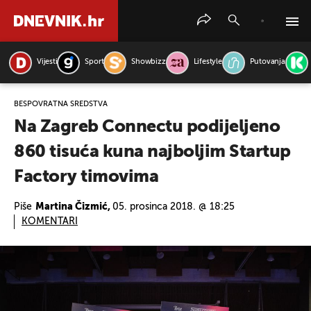
Vijesti
Sport
Showbizz
Lifestyle
Putovanja
PRETRAŽITE VIJESTI
BESPOVRATNA SREDSTVA
Na Zagreb Connectu podijeljeno
860 tisuća kuna najboljim Startup
Factory timovima
Piše
Martina Čizmić,
05. prosinca 2018. @ 18:25
KOMENTARI