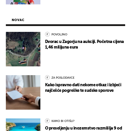
NOVAC
POVOLJNO
Dvorac u Zagorju na aukciji. Početna cijena
1,46 milijuna eura
ZA POSLODAVCE
Kako ispravno dati nekome otkaz i izbjeći
najčešće pogreške te sudske sporove
KAMO BI OTIŠLI?
O preseljenju u inozemstvo razmišlja 9 od