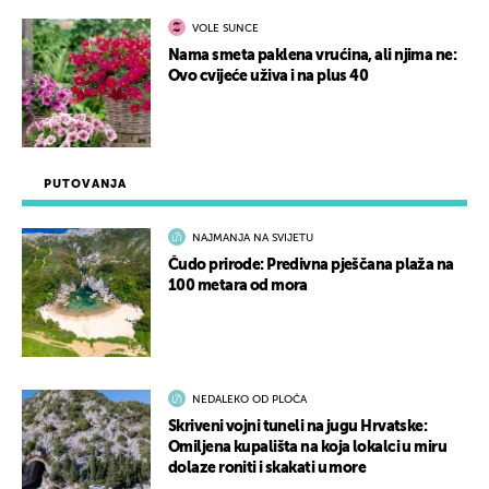
VOLE SUNCE
Nama smeta paklena vrućina, ali njima ne:
Ovo cvijeće uživa i na plus 40
PUTOVANJA
NAJMANJA NA SVIJETU
Čudo prirode: Predivna pješčana plaža na
100 metara od mora
NEDALEKO OD PLOČA
Skriveni vojni tuneli na jugu Hrvatske:
Omiljena kupališta na koja lokalci u miru
dolaze roniti i skakati u more