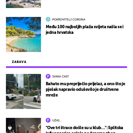
POKROVITELJ CORONA
Među 100 najboljih plaža svijeta našla se i
jedna hrvatska
ZABAVA
SVAKA ČAST
Bahato mu prepriječio prijelaz, a ono što je
pješak napravio oduševilo je društvene
mreže
UŽAS…
"Ove tri štrace došle su u klub…": Splitska