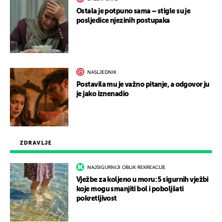
Ostala je potpuno sama – stigle su je
posljedice njezinih postupaka
NASLJEDNIK
Postavila mu je važno pitanje, a odgovor ju
je jako iznenadio
ZDRAVLJE
NAJSIGURNIJI OBLIK REKREACIJE
Vježbe za koljeno u moru: 5 sigurnih vježbi
koje mogu smanjiti bol i poboljšati
pokretljivost