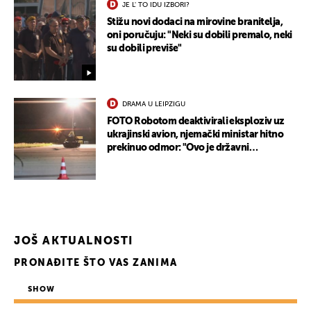
JE L' TO IDU IZBORI?
Stižu novi dodaci na mirovine branitelja,
oni poručuju: "Neki su dobili premalo, neki
su dobili previše"
DRAMA U LEIPZIGU
FOTO Robotom deaktivirali eksploziv uz
ukrajinski avion, njemački ministar hitno
prekinuo odmor: "Ovo je državni
terorizam"
JOŠ AKTUALNOSTI
PRONAĐITE ŠTO VAS ZANIMA
SHOW