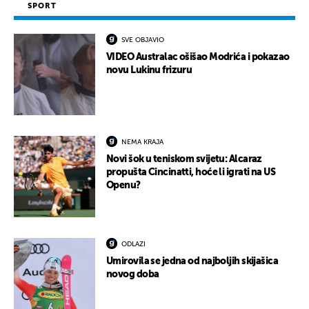
SPORT
SVE OBJAVIO
VIDEO Australac ošišao Modrića i pokazao
novu Lukinu frizuru
NEMA KRAJA
Novi šok u teniskom svijetu: Alcaraz
propušta Cincinatti, hoće li igrati na US
Openu?
ODLAZI
Umirovila se jedna od najboljih skijašica
novog doba