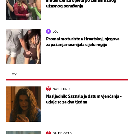
influencerica oplela po ženama zbog
užasnog ponašanja
LOL
Promatrao turiste u Hrvatskoj, njegova
zapažanja nasmijala cijelu regiju
TV
NASLJEDNIK
Nasljednik: Saznala je datum vjenčanja -
udaje se za dva tjedna
DALEKI GRAD