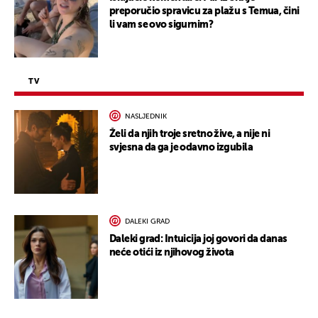
preporučio spravicu za plažu s Temua, čini
li vam se ovo sigurnim?
TV
NASLJEDNIK
Želi da njih troje sretno žive, a nije ni
svjesna da ga je odavno izgubila
DALEKI GRAD
Daleki grad: Intuicija joj govori da danas
neće otići iz njihovog života