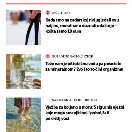
BAŠ EFEKTNA
Kada smo na zadarskoj rivi ugledali ovu
haljinu, morali smo doznati odakle je –
košta samo 18 eura
NIJE UVIJEK NAJBOLJI IZBOR
Teže vam je piti običnu vodu pa posežete
za mineralnom? Evo što to čini organizmu
NAJSIGURNIJI OBLIK REKREACIJE
Vježbe za koljeno u moru: 5 sigurnih vježbi
koje mogu smanjiti bol i poboljšati
pokretljivost