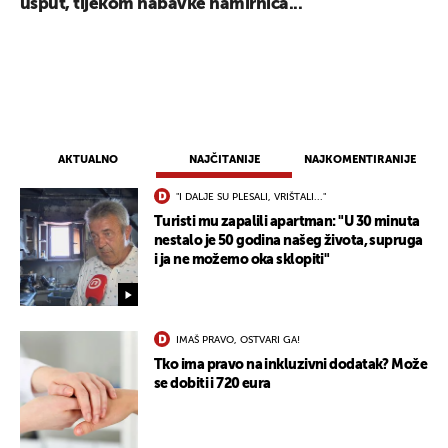
usput, tijekom nabavke namirnica...
AKTUALNO
NAJČITANIJE
NAJKOMENTIRANIJE
"I DALJE SU PLESALI, VRIŠTALI..."
Turisti mu zapalili apartman: "U 30 minuta
nestalo je 50 godina našeg života, supruga
i ja ne možemo oka sklopiti"
IMAŠ PRAVO, OSTVARI GA!
Tko ima pravo na inkluzivni dodatak? Može
se dobiti i 720 eura