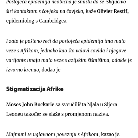
Postojeća epidemija neobična je smislu da se isključivo
širi kontaktom s čovjeka na čovjeka,
kaže
Olivier Restif,
epidemiolog s Cambridgea.
I zato je pošteno reći da postojeća epidemija ima malo
veze s Afrikom, jednako kao što valovi covida i njegove
varijante imaju malo veze s azijskim šišmišima, odakle je
izvorno krenuo,
dodao je.
Stigmatizacija Afrike
Moses John Bockarie
sa sveučilišta Njala u Sijera
Leoneu također se slaže s promjenom naziva.
Majmuni se uglavnom povezuju s Afrikom
, kazao je.