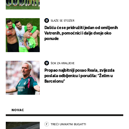
SLAŽE SE STOŽER
Daliću će se pridružiti jedan od omiljenih
Vatrenih, pomoćnici i dalje dvoje oko
ponude
ŠOK ZA KRALJEVE
Propao najbitniji posao Reala, zvijezda
poslala odbijenicu i poručila: "Želim u
Barcelonu"
NOVAC
TREĆI UNIKATNI BUGATTI