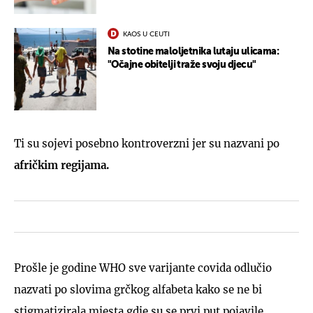
KAOS U CEUTI
Na stotine maloljetnika lutaju ulicama:
"Očajne obitelji traže svoju djecu"
Ti su sojevi posebno kontroverzni jer su nazvani po
afričkim regijama.
Prošle je godine WHO sve varijante covida odlučio
nazvati po slovima grčkog alfabeta kako se ne bi
stigmatizirala mjesta gdje su se prvi put pojavile.