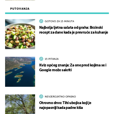
PUTOVANJA
GOTOVO ZA 15 MINUTA
Najbolja ljetna salata od graha: Brzinski
recept za dane kada je prevruće za kuhanje
15 PITANJA
Kviz općeg znanja: Za one pred kojima se i
Google može sakriti
NEVJEROJATNO OPASNO
Otrovno drvo: Tihi ubojica koji je
najopasniji kada padne kiša