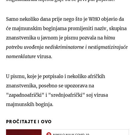
Samo nekoliko dana prije nego što je WHO objavio da
će majmunskim boginjama promijeniti naziv, skupina
znanstvenika u javnom je pismu pozvala na
hitnu
potrebu uvođenja nediskriminatorne i nestigmatizirajuće
nomenklature
virusa.
U pismu, koje je potpisalo i nekoliko afričkih
znanstvenika, posebno se upozorava na
"zapadnoafrički" i "srednjoafrički" soj virusa
majmunskih boginja.
PROČITAJTE I OVO
NIMALO NALIK COVID-19