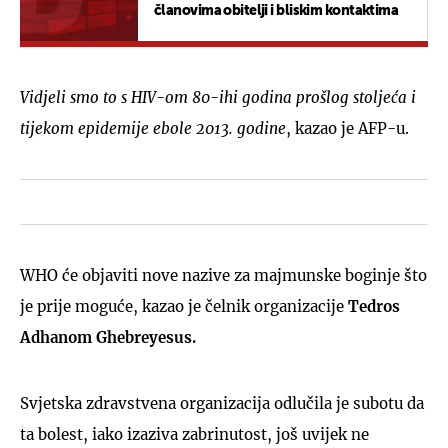
članovima obitelji i bliskim kontaktima
Vidjeli smo to s HIV-om 80-ihi godina prošlog stoljeća i
tijekom epidemije ebole 2013. godine
, kazao je AFP-u.
WHO će objaviti nove nazive za majmunske boginje što
je prije moguće, kazao je čelnik organizacije
Tedros
Adhanom Ghebreyesus.
Svjetska zdravstvena organizacija odlučila je subotu da
ta bolest, iako izaziva zabrinutost, još uvijek ne