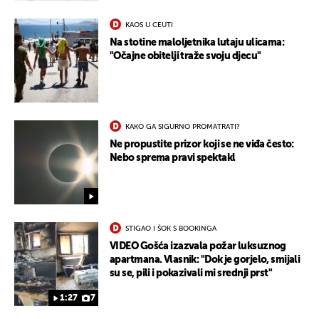
KAOS U CEUTI
Na stotine maloljetnika lutaju ulicama:
"Očajne obitelji traže svoju djecu"
KAKO GA SIGURNO PROMATRATI?
Ne propustite prizor koji se ne viđa često:
Nebo sprema pravi spektakl
STIGAO I ŠOK S BOOKINGA
VIDEO Gošća izazvala požar luksuznog
apartmana. Vlasnik: "Dok je gorjelo, smijali
su se, pili i pokazivali mi srednji prst"
1:27
7