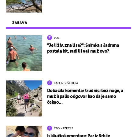
ZABAVA
LOL
"Je li živ, zna li se?": Snimka s Jadrana
postala hit, radi li i vaš muž ovo?
KAO IZ PIŠTOLJA
Dobacila komentar trudnici bez noge, a
muž ispalio odgovor kao da je samo
čekao…
ŠTO KAŽETE?
Isključio komentare: Par iz Srbije