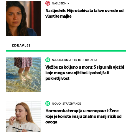
NASLJEDNIK
Nasljednik: Nije očekivala takve uvrede od
vlastite majke
ZDRAVLJE
NAJSIGURNIJI OBLIK REKREACIJE
Vježbe za koljeno u moru: 5 sigurnih vježbi
koje mogu smanjiti bol i poboljšati
pokretljivost
NOVO ISTRAŽIVANJE
Hormonska terapija u menopauzi: Žene
koje je koriste imaju znatno manji rizik od
ovoga