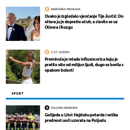
RASKOŠNA PROSLAVA
Ovako je izgledalo vjenčanje Tije Jurčić: Do
oltara ju je dopratio očuh, a slavilo se uz
Olivera i Rozgu
U 27. GODINI
Preminula je mlada influencerica koju je
pratilo više od milijun ljudi, dugo se borila s
opakom bolesti
SPORT
ŽALGIRIS RAZBIJEN
Golijada u Litvi: Hajduku petarda i velika
prednost uoči uzvrata na Poljudu