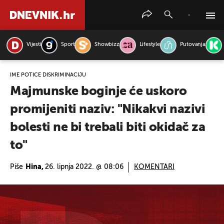
Vijesti
Sport
Showbizz
Lifestyle
Putovanja
PRETRAŽITE VIJESTI
IME POTIČE DISKRIMINACIJU
Majmunske boginje će uskoro
promijeniti naziv: "Nikakvi nazivi
bolesti ne bi trebali biti okidač za
to"
Piše
Hina,
26. lipnja 2022. @ 08:06
KOMENTARI