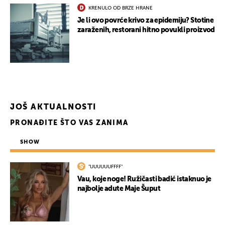
KRENULO OD BRZE HRANE
Je li ovo povrće krivo za epidemiju? Stotine
zaraženih, restorani hitno povukli proizvod
JOŠ AKTUALNOSTI
PRONAĐITE ŠTO VAS ZANIMA
SHOW
"UUUUUUFFFF"
Vau, koje noge! Ružičasti badić istaknuo je
najbolje adute Maje Šuput