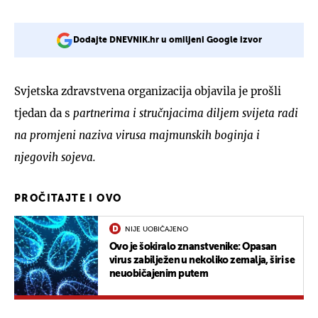
Dodajte DNEVNIK.hr u omiljeni Google izvor
Svjetska zdravstvena organizacija objavila je prošli
tjedan da s
partnerima i stručnjacima diljem svijeta radi
na promjeni naziva virusa majmunskih boginja i
njegovih sojeva.
PROČITAJTE I OVO
NIJE UOBIČAJENO
Ovo je šokiralo znanstvenike: Opasan
virus zabilježen u nekoliko zemalja, širi se
neuobičajenim putem