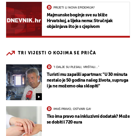
PRIJETI LI NOVA EPIDEMIJA?
Majmunske boginje sve su bliže
Hrvatskoj, a lijeka nema: Stručnjak
objašnjava što je s cjepivom
TRI VIJESTI O KOJIMA SE PRIČA
"I DALJE SU PLESALI, VRIŠTALI..."
Turisti mu zapalili apartman: "U 30 minuta
nestalo je 50 godina našeg života, supruga
i ja ne možemo oka sklopiti"
IMAŠ PRAVO, OSTVARI GA!
Tko ima pravo na inkluzivni dodatak? Može
se dobiti i 720 eura