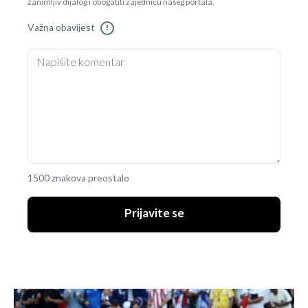
zanimljiv dijalog i obogatiti zajednicu našeg portala.
Važna obavijest
!
1500 znakova preostalo
Prijavite se