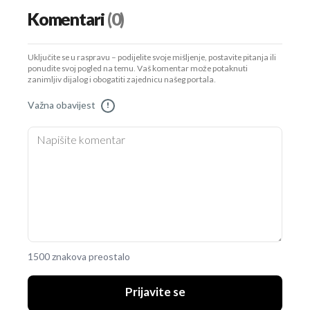
Komentari
(0)
Uključite se u raspravu – podijelite svoje mišljenje, postavite pitanja ili
ponudite svoj pogled na temu. Vaš komentar može potaknuti
zanimljiv dijalog i obogatiti zajednicu našeg portala.
Važna obavijest
!
1500 znakova preostalo
Prijavite se