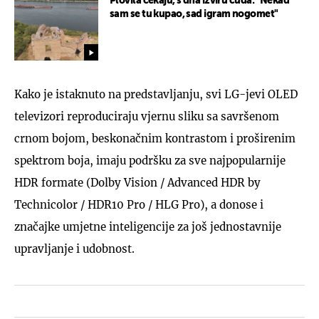
Plovila čekaju, s dna izviru čuda: "Nekad
sam se tu kupao, sad igram nogomet"
Kako je istaknuto na predstavljanju, svi LG-jevi OLED
televizori reproduciraju vjernu sliku sa savršenom
crnom bojom, beskonačnim kontrastom i proširenim
spektrom boja, imaju podršku za sve najpopularnije
HDR formate (Dolby Vision / Advanced HDR by
Technicolor / HDR10 Pro / HLG Pro), a donose i
značajke umjetne inteligencije za još jednostavnije
upravljanje i udobnost.