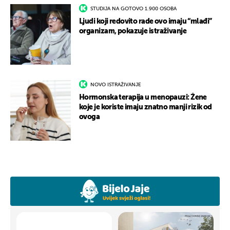
STUDIJA NA GOTOVO 1.900 OSOBA
Ljudi koji redovito rade ovo imaju “mlađi”
organizam, pokazuje istraživanje
NOVO ISTRAŽIVANJE
Hormonska terapija u menopauzi: Žene
koje je koriste imaju znatno manji rizik od
ovoga