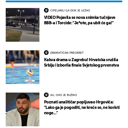
CIPELARILI GA DOK JE LEŽAO
VIDEO Pojavila se nova snimka tučnjave
BBB-a i Torcide: "Je*ote, pa ubit će ga!"
DRAMATIČAN PREOKRET
Kakva drama u Zagrebu! Hrvatska srušila
Srbiju i izborila finale Svjetskog prvenstva
AU, OVO JE RUŽNO
Poznati analitičar popljuvao Hrgovića:
"Lako ga je pogoditi, ne kreće se, ne koristi
noge..."