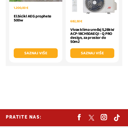
1.200,00 €
El.bicikl AEG prophete
500w
682,50 €
Vivax klima uređaj 5,28kW
ACP-18CH50AEQI - Q PRO
design, za prostor do
50m2
SAZNAJ VIŠE
SAZNAJ VIŠE
PRATITE NAS: