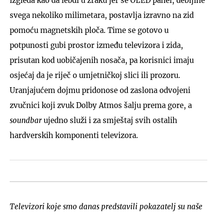
izgleda kao da lebdi u zraku jer se OLED panel, debljine
svega nekoliko milimetara, postavlja izravno na zid
pomoću magnetskih ploča. Time se gotovo u
potpunosti gubi prostor između televizora i zida,
prisutan kod uobičajenih nosača, pa korisnici imaju
osjećaj da je riječ o umjetničkoj slici ili prozoru.
Uranjajućem dojmu pridonose od zaslona odvojeni
zvučnici koji zvuk Dolby Atmos šalju prema gore, a
soundbar
ujedno služi i za smještaj svih ostalih
hardverskih komponenti televizora.
Televizori koje smo danas predstavili pokazatelj su naše