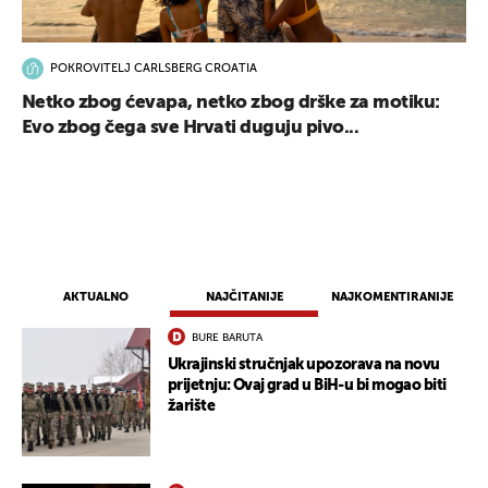
POKROVITELJ CARLSBERG CROATIA
Netko zbog ćevapa, netko zbog drške za motiku:
Evo zbog čega sve Hrvati duguju pivo...
AKTUALNO
NAJČITANIJE
NAJKOMENTIRANIJE
BURE BARUTA
Ukrajinski stručnjak upozorava na novu
prijetnju: Ovaj grad u BiH-u bi mogao biti
žarište