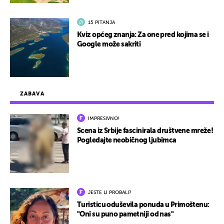
15 PITANJA
Kviz općeg znanja: Za one pred kojima se i
Google može sakriti
ZABAVA
IMPRESIVNO!
Scena iz Srbije fascinirala društvene mreže!
Pogledajte neobičnog ljubimca
JESTE LI PROBALI?
Turisticu oduševila ponuda u Primoštenu:
"Oni su puno pametniji od nas"