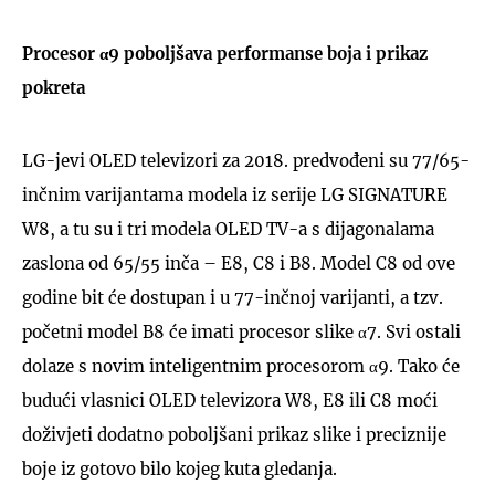
Procesor α9 poboljšava performanse boja i prikaz
pokreta
LG-jevi OLED televizori za 2018. predvođeni su 77/65-
inčnim varijantama modela iz serije LG SIGNATURE
W8, a tu su i tri modela OLED TV-a s dijagonalama
zaslona od 65/55 inča – E8, C8 i B8. Model C8 od ove
godine bit će dostupan i u 77-inčnoj varijanti, a tzv.
početni model B8 će imati procesor slike α7. Svi ostali
dolaze s novim inteligentnim procesorom α9. Tako će
budući vlasnici OLED televizora W8, E8 ili C8 moći
doživjeti dodatno poboljšani prikaz slike i preciznije
boje iz gotovo bilo kojeg kuta gledanja.