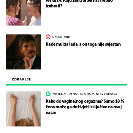
ANKETA: Koju ženu bi Serhat trebao
izabrati?
NASLJEDNIK
Rade mu iza leđa, a on toga nije svjestan
ZDRAVLJE
"VRHUNAC" ŽENSKOG SEKSUALNOG ISKUSTVA
Kako do vaginalnog orgazma? Samo 18 %
žena može ga doživjeti isključivo na ovaj
način