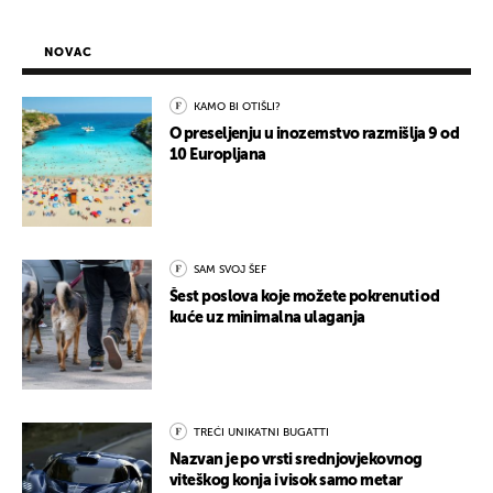
NOVAC
KAMO BI OTIŠLI?
O preseljenju u inozemstvo razmišlja 9 od
10 Europljana
SAM SVOJ ŠEF
Šest poslova koje možete pokrenuti od
kuće uz minimalna ulaganja
TREĆI UNIKATNI BUGATTI
Nazvan je po vrsti srednjovjekovnog
viteškog konja i visok samo metar