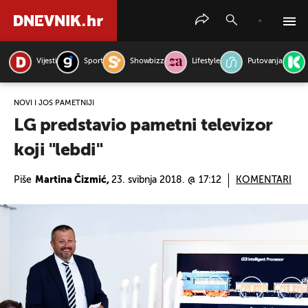
Vijesti
Sport
Showbizz
Lifestyle
Putovanja
PRETRAŽITE VIJESTI
NOVI I JOŠ PAMETNIJI
LG predstavio pametni televizor
koji "lebdi"
Piše
Martina Čizmić,
23. svibnja 2018. @ 17:12
KOMENTARI