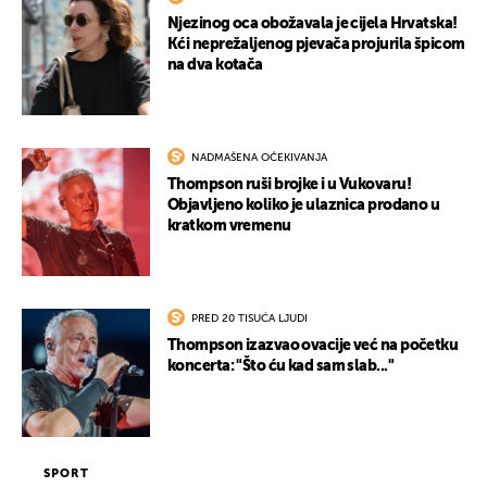
Njezinog oca obožavala je cijela Hrvatska!
Kći neprežaljenog pjevača projurila špicom
na dva kotača
NADMAŠENA OČEKIVANJA
Thompson ruši brojke i u Vukovaru!
Objavljeno koliko je ulaznica prodano u
kratkom vremenu
PRED 20 TISUĆA LJUDI
Thompson izazvao ovacije već na početku
koncerta: "Što ću kad sam slab..."
SPORT