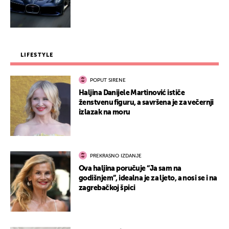
LIFESTYLE
POPUT SIRENE
Haljina Danijele Martinović ističe
ženstvenu figuru, a savršena je za večernji
izlazak na moru
PREKRASNO IZDANJE
Ova haljina poručuje “Ja sam na
godišnjem”, idealna je za ljeto, a nosi se i na
zagrebačkoj špici