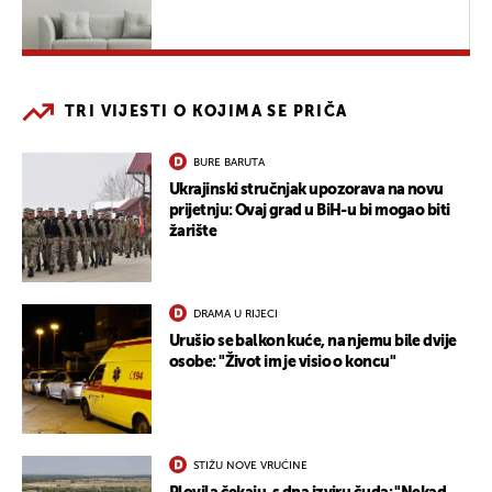
TRI VIJESTI O KOJIMA SE PRIČA
BURE BARUTA
Ukrajinski stručnjak upozorava na novu
prijetnju: Ovaj grad u BiH-u bi mogao biti
žarište
DRAMA U RIJECI
Urušio se balkon kuće, na njemu bile dvije
osobe: "Život im je visio o koncu"
STIŽU NOVE VRUĆINE