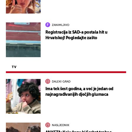
ZANIMLJIVO
Registracija iz SAD-a postala hit u
Hrvatskoj! Pogledajte zašto
TV
DALEKI GRAD
Ima tek šest godina, a već je jedan od
najnagrađivanijih dječjih glumaca
NASLJEDNIK