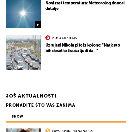
Novi rast temperatura: Meteorolog donosi
detalje
PISMO ČITATELJA
Uzrujani Nikola piše iz kolone: "Natjerao
bih desetke tisuća ljudi da..."
JOŠ AKTUALNOSTI
PRONAĐITE ŠTO VAS ZANIMA
SHOW
ČUVA USPOMENU NA NJEGA