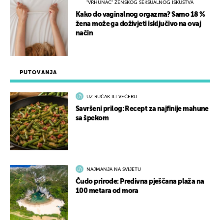
"VRHUNAC" ŽENSKOG SEKSUALNOG ISKUSTVA
Kako do vaginalnog orgazma? Samo 18 %
žena može ga doživjeti isključivo na ovaj
način
PUTOVANJA
UZ RUČAK ILI VEČERU
Savršeni prilog: Recept za najfinije mahune
sa špekom
NAJMANJA NA SVIJETU
Čudo prirode: Predivna pješčana plaža na
100 metara od mora