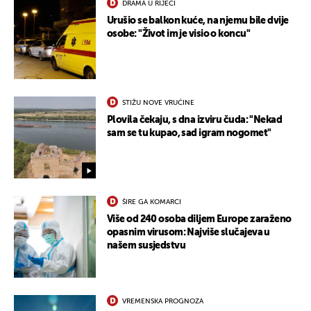
DRAMA U RIJECI
Urušio se balkon kuće, na njemu bile dvije
osobe: "Život im je visio o koncu"
STIŽU NOVE VRUĆINE
Plovila čekaju, s dna izviru čuda: "Nekad
sam se tu kupao, sad igram nogomet"
ŠIRE GA KOMARCI
Više od 240 osoba diljem Europe zaraženo
opasnim virusom: Najviše slučajeva u
našem susjedstvu
VREMENSKA PROGNOZA