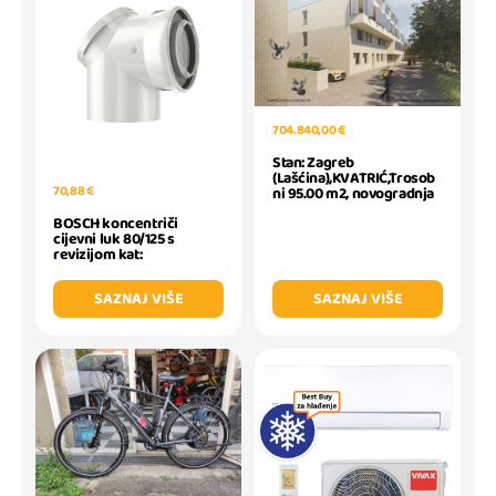
704.840,00 €
Stan: Zagreb
(Lašćina),KVATRIĆ,Trosob
70,88 €
ni 95.00 m2, novogradnja
BOSCH koncentriči
cijevni luk 80/125 s
revizijom kat:
SAZNAJ VIŠE
SAZNAJ VIŠE