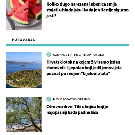
Koliko dugo narezana lubenica smije
stajati u hladnjaku i kada je više nije sigurno
jesti?
PUTOVANJA
UŽIVANJE NA "PRIVATNOM" OTOKU
Hrvatski otok na kojem živi samo jedan
stanovnik: Ljepotan koji je diljem svijeta
poznat po svojem "bijelom zlatu"
NEVJEROJATNO OPASNO
Otrovno drvo: Tihi ubojica koji je
najopasniji kada padne kiša