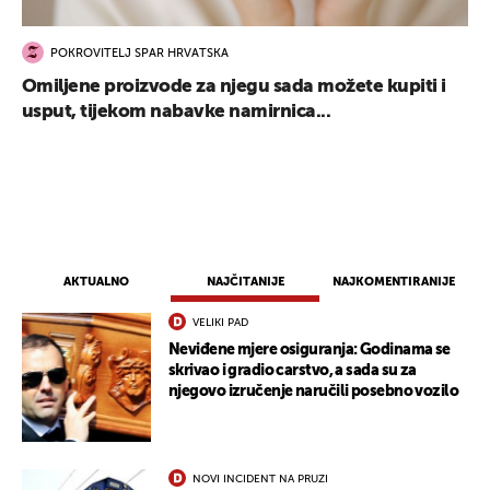
POKROVITELJ SPAR HRVATSKA
Omiljene proizvode za njegu sada možete kupiti i
usput, tijekom nabavke namirnica...
AKTUALNO
NAJČITANIJE
NAJKOMENTIRANIJE
VELIKI PAD
Neviđene mjere osiguranja: Godinama se
skrivao i gradio carstvo, a sada su za
njegovo izručenje naručili posebno vozilo
NOVI INCIDENT NA PRUZI