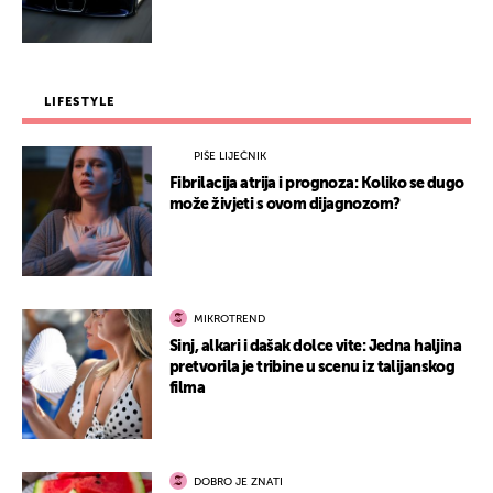
LIFESTYLE
PIŠE LIJEČNIK
Fibrilacija atrija i prognoza: Koliko se dugo
može živjeti s ovom dijagnozom?
MIKROTREND
Sinj, alkari i dašak dolce vite: Jedna haljina
pretvorila je tribine u scenu iz talijanskog
filma
DOBRO JE ZNATI