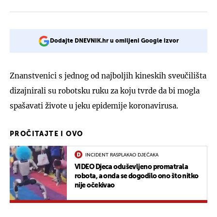
Dodajte DNEVNIK.hr u omiljeni Google izvor
Znanstvenici s jednog od najboljih kineskih sveučilišta
dizajnirali su robotsku ruku za koju tvrde da bi mogla
spašavati živote u jeku epidemije koronavirusa.
PROČITAJTE I OVO
INCIDENT RASPLAKAO DJEČAKA
VIDEO Djeca oduševljeno promatrala
robota, a onda se dogodilo ono što nitko
nije očekivao