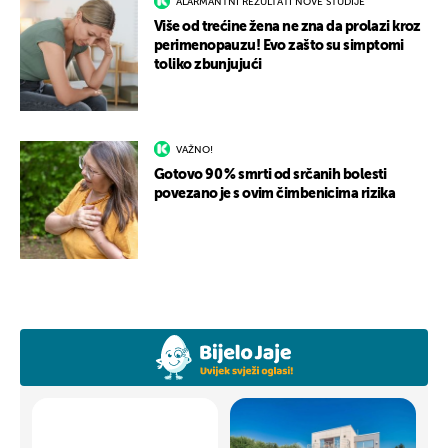
ALARMANTNI REZULTATI NOVE STUDIJE
Više od trećine žena ne zna da prolazi kroz
perimenopauzu! Evo zašto su simptomi
toliko zbunjujući
VAŽNO!
Gotovo 90 % smrti od srčanih bolesti
povezano je s ovim čimbenicima rizika