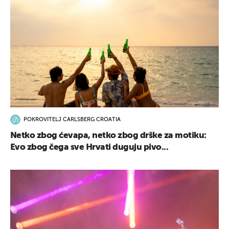
POKROVITELJ CARLSBERG CROATIA
Netko zbog ćevapa, netko zbog drške za motiku:
Evo zbog čega sve Hrvati duguju pivo...