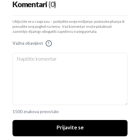
Komentari
(0)
Uključite se u raspravu – podijelite svoje mišljenje, postavite pitanja ili
ponudite svoj pogled na temu. Vaš komentar može potaknuti
zanimljiv dijalog i obogatiti zajednicu našeg portala.
Važna obavijest
!
1500 znakova preostalo
Prijavite se