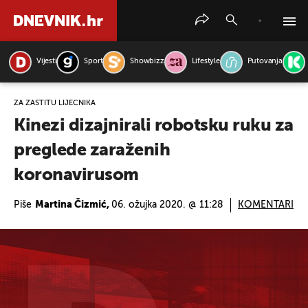
Vijesti
Sport
Showbizz
Lifestyle
Putovanja
PRETRAŽITE VIJESTI
ZA ZAŠTITU LIJEČNIKA
Kinezi dizajnirali robotsku ruku za
preglede zaraženih
koronavirusom
Piše
Martina Čizmić,
06. ožujka 2020. @ 11:28
KOMENTARI