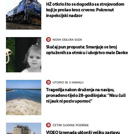
HŽ otkrio što se dogodilo sa strojovođom
koji je prošao kroz crveno: Pokrenut
inspekcijski nadzor
UKLJUČITE NOTIFIKACIJE
NOVA ODLUKA SUDA
Slučaj pun propusta: Smanjuje se broj
optuženih za otmicu i ubojstvo male Danke
UTOPIO SE U KANALU
Tragedija nakon druženja na nasipu,
pronađeno tijelo 28-godišnjaka: "Nisu čuli
ni jauk ni poziv upomoć"
ČETIRI GODINE PODRŠKE
VIDEO Iznenada uklonili veliku zastavu