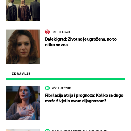
DALEKI GRAD
Daleki grad: Životno je ugrožena, no to
nitko ne zna
ZDRAVLJE
PIŠE LIJEČNIK
Fibrilacija atrija i prognoza: Koliko se dugo
može živjeti s ovom dijagnozom?