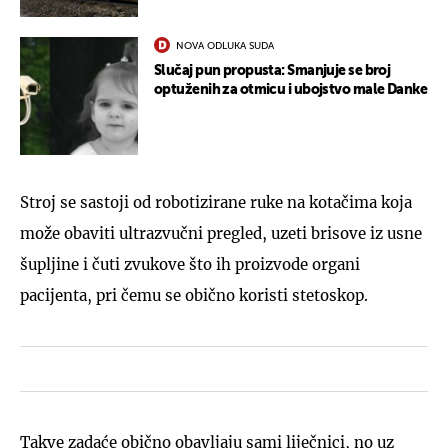
NOVA ODLUKA SUDA
Slučaj pun propusta: Smanjuje se broj
optuženih za otmicu i ubojstvo male Danke
Stroj se sastoji od robotizirane ruke na kotačima koja
može obaviti ultrazvučni pregled, uzeti brisove iz usne
šupljine i čuti zvukove što ih proizvode organi
pacijenta, pri čemu se obično koristi stetoskop.
Takve zadaće obično obavljaju sami liječnici, no uz