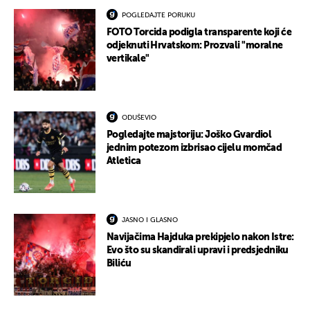
POGLEDAJTE PORUKU
FOTO Torcida podigla transparente koji će
odjeknuti Hrvatskom: Prozvali "moralne
vertikale"
ODUŠEVIO
Pogledajte majstoriju: Joško Gvardiol
jednim potezom izbrisao cijelu momčad
Atletica
JASNO I GLASNO
Navijačima Hajduka prekipjelo nakon Istre:
Evo što su skandirali upravi i predsjedniku
Biliću