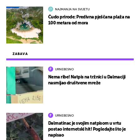
NAJMANJA NA SVIJETU
Čudo prirode: Predivna pješčana plaža na
100 metara od mora
ZABAVA
URNEBESNO
Nema ribe! Natpis na tržnici u Dalmaciji
nasmijao društvene mreže
URNEBESNO
Dalmatinac je svojim natpisom u vrtu
postao internetski hit! Pogledajte što je
napisao