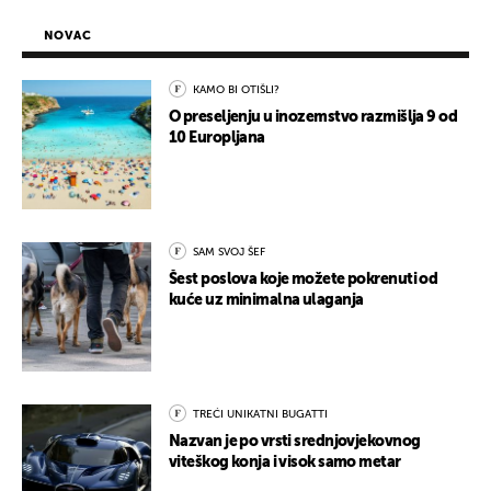
NOVAC
KAMO BI OTIŠLI?
O preseljenju u inozemstvo razmišlja 9 od
10 Europljana
SAM SVOJ ŠEF
Šest poslova koje možete pokrenuti od
kuće uz minimalna ulaganja
TREĆI UNIKATNI BUGATTI
Nazvan je po vrsti srednjovjekovnog
viteškog konja i visok samo metar