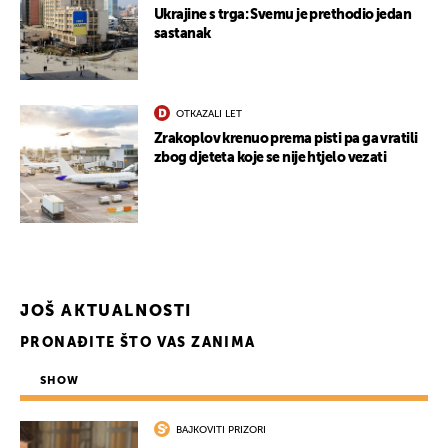
Ukrajine s trga: Svemu je prethodio jedan
sastanak
OTKAZALI LET
Zrakoplov krenuo prema pisti pa ga vratili
zbog djeteta koje se nije htjelo vezati
JOŠ AKTUALNOSTI
PRONAĐITE ŠTO VAS ZANIMA
SHOW
BAJKOVITI PRIZORI