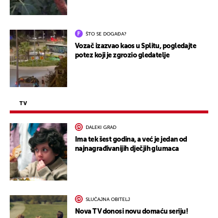
ŠTO SE DOGAĐA?
Vozač izazvao kaos u Splitu, pogledajte
potez koji je zgrozio gledatelje
TV
DALEKI GRAD
Ima tek šest godina, a već je jedan od
najnagrađivanijih dječjih glumaca
SLUČAJNA OBITELJ
Nova TV donosi novu domaću seriju!