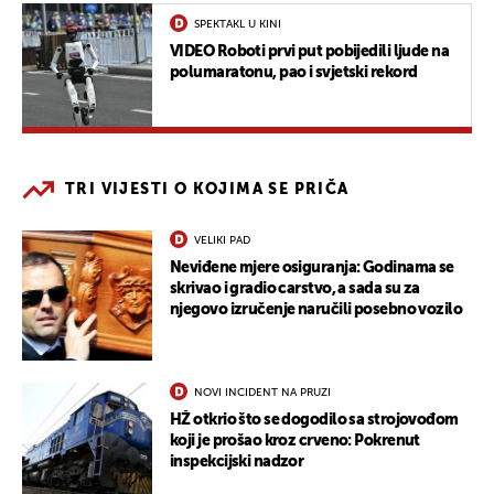
SPEKTAKL U KINI
VIDEO Roboti prvi put pobijedili ljude na
polumaratonu, pao i svjetski rekord
TRI VIJESTI O KOJIMA SE PRIČA
VELIKI PAD
Neviđene mjere osiguranja: Godinama se
skrivao i gradio carstvo, a sada su za
njegovo izručenje naručili posebno vozilo
NOVI INCIDENT NA PRUZI
HŽ otkrio što se dogodilo sa strojovođom
koji je prošao kroz crveno: Pokrenut
inspekcijski nadzor