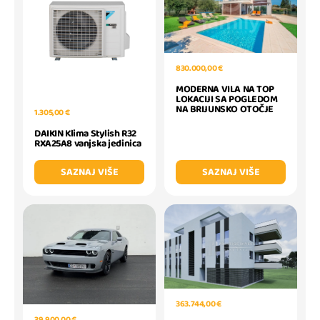
830.000,00 €
MODERNA VILA NA TOP
LOKACIJI SA POGLEDOM
NA BRIJUNSKO OTOČJE
1.305,00 €
DAIKIN Klima Stylish R32
RXA25A8 vanjska jedinica
SAZNAJ VIŠE
SAZNAJ VIŠE
363.744,00 €
39.900,00 €