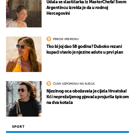
Udala se slastičarka iz MasterChefa! Svom
Argentincu izrekla je da u rodnoj
Hercegovini
PRKOSI VREMENU
Tko bi joj dao 58 godina? Duboko rezani
kupaći stavio je njezine adute u prvi plan
ČUVA USPOMENU NA NJEGA
Njezinog oca obožavala je cijela Hrvatska!
Kći neprežaljenog pjevača projurila špicom
na dva kotača
SPORT