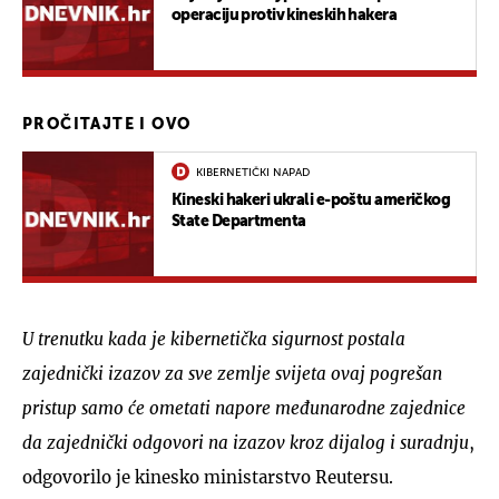
operaciju protiv kineskih hakera
PROČITAJTE I OVO
KIBERNETIČKI NAPAD
Kineski hakeri ukrali e-poštu američkog
State Departmenta
U trenutku kada je kibernetička sigurnost postala
zajednički izazov za sve zemlje svijeta ovaj pogrešan
pristup samo će ometati napore međunarodne zajednice
da zajednički odgovori na izazov kroz dijalog i suradnju
,
odgovorilo je kinesko ministarstvo Reutersu.