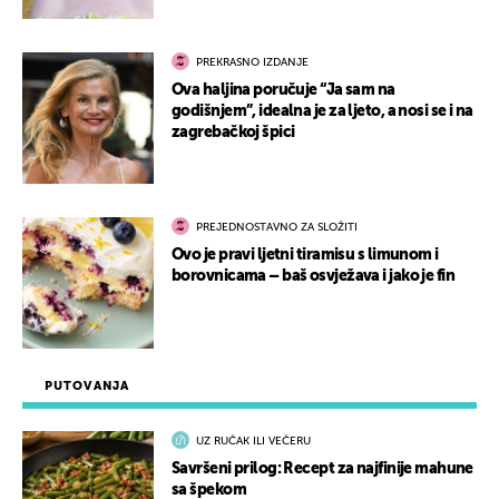
PREKRASNO IZDANJE
Ova haljina poručuje “Ja sam na
godišnjem”, idealna je za ljeto, a nosi se i na
zagrebačkoj špici
PREJEDNOSTAVNO ZA SLOŽITI
Ovo je pravi ljetni tiramisu s limunom i
borovnicama – baš osvježava i jako je fin
PUTOVANJA
UZ RUČAK ILI VEČERU
Savršeni prilog: Recept za najfinije mahune
sa špekom