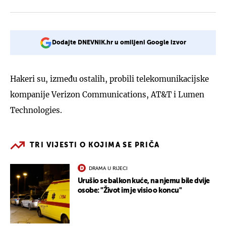
Dodajte DNEVNIK.hr u omiljeni Google izvor
Hakeri su, između ostalih, probili telekomunikacijske
kompanije Verizon Communications, AT&T i Lumen
Technologies.
TRI VIJESTI O KOJIMA SE PRIČA
DRAMA U RIJECI
Urušio se balkon kuće, na njemu bile dvije
osobe: "Život im je visio o koncu"