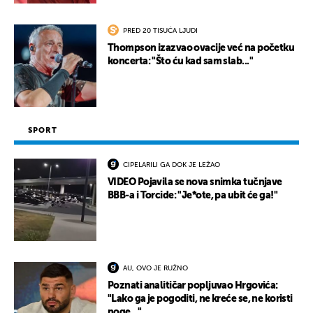
PRED 20 TISUĆA LJUDI
Thompson izazvao ovacije već na početku
koncerta: "Što ću kad sam slab..."
SPORT
CIPELARILI GA DOK JE LEŽAO
VIDEO Pojavila se nova snimka tučnjave
BBB-a i Torcide: "Je*ote, pa ubit će ga!"
AU, OVO JE RUŽNO
Poznati analitičar popljuvao Hrgovića:
"Lako ga je pogoditi, ne kreće se, ne koristi
noge..."