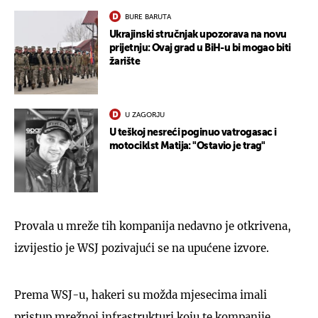
BURE BARUTA
Ukrajinski stručnjak upozorava na novu
prijetnju: Ovaj grad u BiH-u bi mogao biti
žarište
U ZAGORJU
U teškoj nesreći poginuo vatrogasac i
motociklst Matija: "Ostavio je trag"
Provala u mreže tih kompanija nedavno je otkrivena,
izvijestio je WSJ pozivajući se na upućene izvore.
Prema WSJ-u, hakeri su možda mjesecima imali
pristup mrežnoj infrastrukturi koju te kompanije