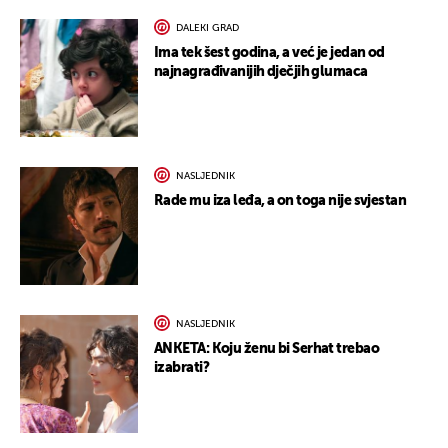
DALEKI GRAD
Ima tek šest godina, a već je jedan od
najnagrađivanijih dječjih glumaca
NASLJEDNIK
Rade mu iza leđa, a on toga nije svjestan
NASLJEDNIK
ANKETA: Koju ženu bi Serhat trebao
izabrati?