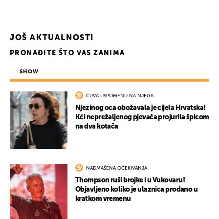
UKLJUČITE NOTIFIKACIJE
JOŠ AKTUALNOSTI
PRONAĐITE ŠTO VAS ZANIMA
SHOW
ČUVA USPOMENU NA NJEGA
Njezinog oca obožavala je cijela Hrvatska!
Kći neprežaljenog pjevača projurila špicom
na dva kotača
NADMAŠENA OČEKIVANJA
Thompson ruši brojke i u Vukovaru!
Objavljeno koliko je ulaznica prodano u
kratkom vremenu