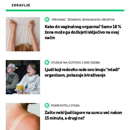
ZDRAVLJE
"VRHUNAC" ŽENSKOG SEKSUALNOG ISKUSTVA
Kako do vaginalnog orgazma? Samo 18 %
žena može ga doživjeti isključivo na ovaj
način
STUDIJA NA GOTOVO 1.900 OSOBA
Ljudi koji redovito rade ovo imaju “mlađi”
organizam, pokazuje istraživanje
POKROVITELJ STADA
Zašto neki ljudi izgore na suncu već nakon
15 minuta, a drugi ne?