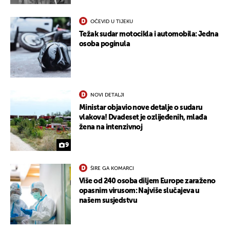
OČEVID U TIJEKU
Težak sudar motocikla i automobila: Jedna
osoba poginula
NOVI DETALJI
Ministar objavio nove detalje o sudaru
vlakova! Dvadeset je ozlijeđenih, mlađa
žena na intenzivnoj
9
ŠIRE GA KOMARCI
Više od 240 osoba diljem Europe zaraženo
opasnim virusom: Najviše slučajeva u
našem susjedstvu