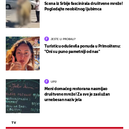
Scena iz Srbije fascinirala društvene mreže!
Pogledajte neobičnog ljubimca
JESTE LI PROBALI?
Turisticu oduševila ponuda u Primoštenu:
"Oni su puno pametniji od nas"
UPS!
Meni domaćeg restorana nasmijao
društvene mreže! Za sve je zaslužan
urnebesan naziv jela
TV