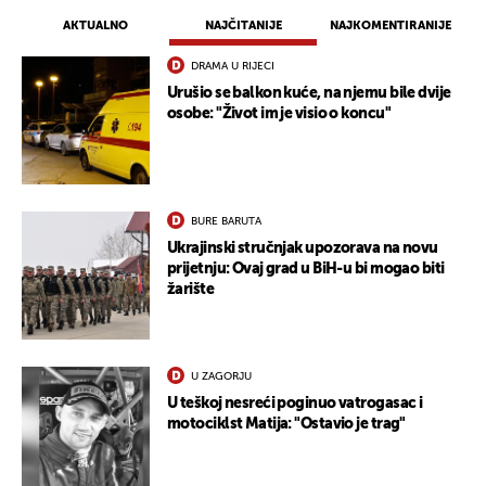
AKTUALNO
NAJČITANIJE
NAJKOMENTIRANIJE
DRAMA U RIJECI
Urušio se balkon kuće, na njemu bile dvije
osobe: "Život im je visio o koncu"
BURE BARUTA
Ukrajinski stručnjak upozorava na novu
prijetnju: Ovaj grad u BiH-u bi mogao biti
žarište
U ZAGORJU
U teškoj nesreći poginuo vatrogasac i
motociklst Matija: "Ostavio je trag"