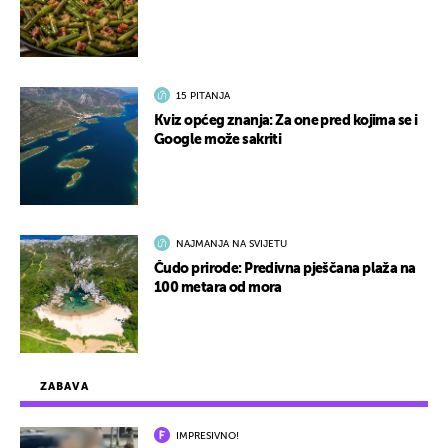
15 PITANJA
Kviz općeg znanja: Za one pred kojima se i
Google može sakriti
NAJMANJA NA SVIJETU
Čudo prirode: Predivna pješčana plaža na
100 metara od mora
ZABAVA
IMPRESIVNO!