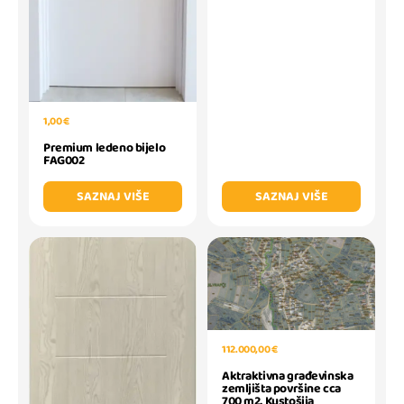
1,00 €
Premium ledeno bijelo
FAG002
SAZNAJ VIŠE
SAZNAJ VIŠE
112.000,00 €
Aktraktivna građevinska
zemljišta površine cca
700 m2, Kustošija