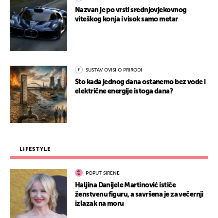
Nazvan je po vrsti srednjovjekovnog
viteškog konja i visok samo metar
SUSTAV OVISI O PRIRODI
Što kada jednog dana ostanemo bez vode i
električne energije istoga dana?
LIFESTYLE
POPUT SIRENE
Haljina Danijele Martinović ističe
ženstvenu figuru, a savršena je za večernji
izlazak na moru