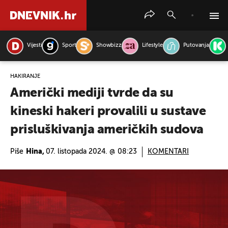
Vijesti
Sport
Showbizz
Lifestyle
Putovanja
PRETRAŽITE VIJESTI
HAKIRANJE
Američki mediji tvrde da su
kineski hakeri provalili u sustave
prisluškivanja američkih sudova
Piše
Hina,
07. listopada 2024. @ 08:23
KOMENTARI