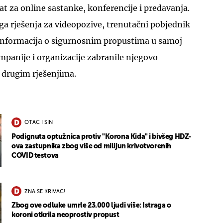
at za online sastanke, konferencije i predavanja.
ga rješenja za videopozive, trenutačni pobjednik
e informacija o sigurnosnim propustima u samoj
ompanije i organizacije zabranile njegovo
e drugim rješenjima.
OTAC I SIN
Podignuta optužnica protiv "Korona Kida" i bivšeg HDZ-
ova zastupnika zbog više od milijun krivotvorenih
COVID testova
ZNA SE KRIVAC!
Zbog ove odluke umrle 23.000 ljudi više: Istraga o
koroni otkrila neoprostiv propust