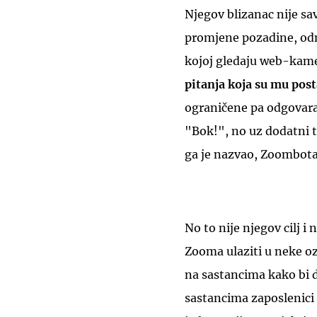
Njegov blizanac nije sav
promjene pozadine, odno
kojoj gledaju web-kam
pitanja koja su mu post
ograničene pa odgovara 
"Bok!", no uz dodatni 
ga je nazvao, Zoombota
No to nije njegov cilj i
Zooma ulaziti u neke oz
na sastancima kako bi dr
sastancima zaposlenici 