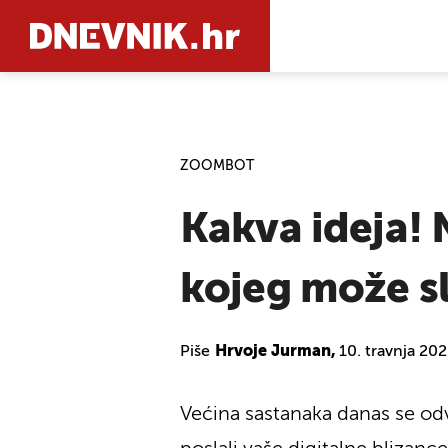
PRETRAŽIT
ZOOMBOT
Kakva ideja! 
kojeg može s
Piše
Hrvoje Jurman,
10. travnja 20
Većina sastanaka danas se odv