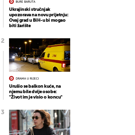
BURE BARUTA
Ukrajinski stručnjak
upozorava na novu prijetnju:
Ovaj grad u BiH-u bi mogao
biti žarište
DRAMA U RIJECI
Urušio se balkon kuće, na
njemu bile dvije osobe:
"Život im je visio o koncu"