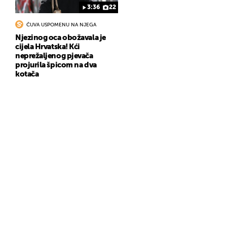
3:36
22
ČUVA USPOMENU NA NJEGA
Njezinog oca obožavala je
cijela Hrvatska! Kći
neprežaljenog pjevača
projurila špicom na dva
kotača