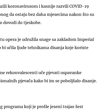
razili koronavirusom i kasnije razvili COVID-19
nog da ostaju bez daha mjesecima nakon što su
što dovodi do tjeskobe.
u opera je udružila snage sa zakladom Imperial
UKLJUČITE NOTIFIKACIJE
bi učila ljude tehnikama disanja koje koriste
ome rekonvalescenti uče pjevati uspavanke
sionalnih pjevača kako bi im se poboljšalo disanje.
programa koji je prošle jeseni trajao šest