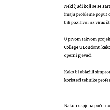
Neki ljudi koji se se za
imaju probleme poput o
bili pozitivni na virus 
U prvom takvom projekt
College u Londonu kako 
operni pjevači.
Kako bi ublažili simpt
koristeći tehnike profe
Nakon uspjeha početnog 