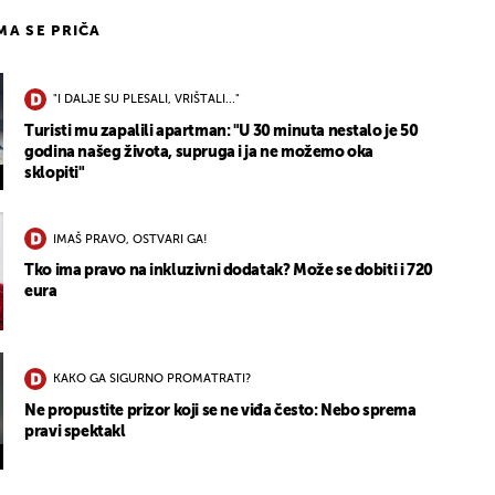
IMA SE PRIČA
"I DALJE SU PLESALI, VRIŠTALI..."
Turisti mu zapalili apartman: "U 30 minuta nestalo je 50
godina našeg života, supruga i ja ne možemo oka
sklopiti"
IMAŠ PRAVO, OSTVARI GA!
Tko ima pravo na inkluzivni dodatak? Može se dobiti i 720
eura
KAKO GA SIGURNO PROMATRATI?
Ne propustite prizor koji se ne viđa često: Nebo sprema
pravi spektakl