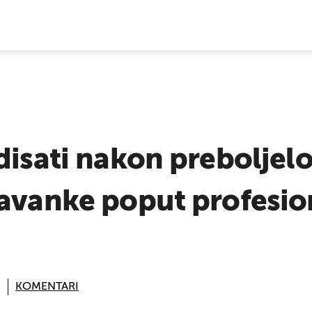
E VIJESTI
 disati nakon prebolje
pavanke poput profesio
KOMENTARI