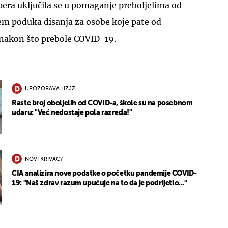
era uključila se u pomaganje preboljelima od
m poduka disanja za osobe koje pate od
nakon što prebole COVID-19.
UPOZORAVA HZJZ
Raste broj oboljelih od COVID-a, škole su na posebnom
udaru: "Već nedostaje pola razreda!"
NOVI KRIVAC?
CIA analizira nove podatke o početku pandemije COVID-
19: "Naš zdrav razum upućuje na to da je podrijetlo..."