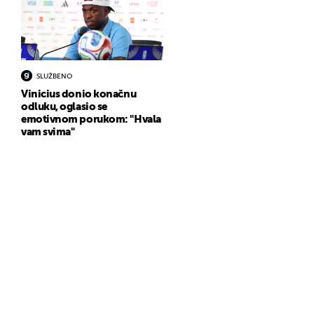
SLUŽBENO
Vinicius donio konačnu
odluku, oglasio se
emotivnom porukom: "Hvala
vam svima"