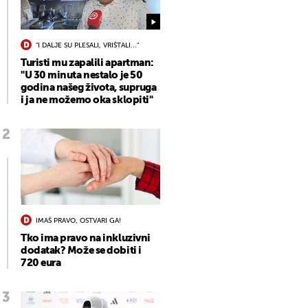
"I DALJE SU PLESALI, VRIŠTALI..."
Turisti mu zapalili apartman:
"U 30 minuta nestalo je 50
godina našeg života, supruga
i ja ne možemo oka sklopiti"
IMAŠ PRAVO, OSTVARI GA!
Tko ima pravo na inkluzivni
dodatak? Može se dobiti i
720 eura