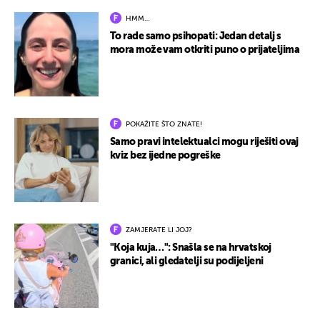
HMM…
To rade samo psihopati: Jedan detalj s
mora može vam otkriti puno o prijateljima
POKAŽITE ŠTO ZNATE!
Samo pravi intelektualci mogu riješiti ovaj
kviz bez ijedne pogreške
ZAMJERATE LI JOJ?
"Koja kuja…": Snašla se na hrvatskoj
granici, ali gledatelji su podijeljeni