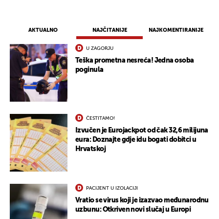
AKTUALNO
NAJČITANIJE
NAJKOMENTIRANIJE
U ZAGORJU
Teška prometna nesreća! Jedna osoba
poginula
ČESTITAMO!
Izvučen je Eurojackpot od čak 32,6 milijuna
eura: Doznajte gdje idu bogati dobitci u
Hrvatskoj
PACIJENT U IZOLACIJI
Vratio se virus koji je izazvao međunarodnu
uzbunu: Otkriven novi slučaj u Europi