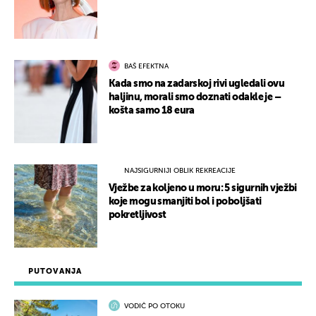
BAŠ EFEKTNA
Kada smo na zadarskoj rivi ugledali ovu
haljinu, morali smo doznati odakle je –
košta samo 18 eura
NAJSIGURNIJI OBLIK REKREACIJE
Vježbe za koljeno u moru: 5 sigurnih vježbi
koje mogu smanjiti bol i poboljšati
pokretljivost
PUTOVANJA
VODIČ PO OTOKU