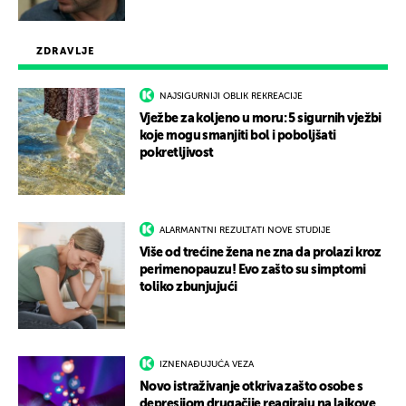
ZDRAVLJE
NAJSIGURNIJI OBLIK REKREACIJE
Vježbe za koljeno u moru: 5 sigurnih vježbi
koje mogu smanjiti bol i poboljšati
pokretljivost
ALARMANTNI REZULTATI NOVE STUDIJE
Više od trećine žena ne zna da prolazi kroz
perimenopauzu! Evo zašto su simptomi
toliko zbunjujući
IZNENAĐUJUĆA VEZA
Novo istraživanje otkriva zašto osobe s
depresijom drugačije reagiraju na lajkove