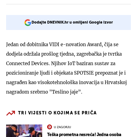
Dodajte DNEVNIK.hr u omiljeni Google izvor
Jedan od dobitnika VIDI e-novation Award, čija se
dodjela održala prošlog tjedna, zagrebačka je tvrtka
Connected Devices. Njihov IoT baziran sustav za
pozicioniranje ljudi i objekata SPOTSIE prepoznat je i
nagrađen kao visokotehnološka inovacija u Hrvatskoj
nagradom srebrno "Teslino jaje”.
TRI VIJESTI O KOJIMA SE PRIČA
U ZAGORJU
Teška prometna nesreća! Jedna osoba