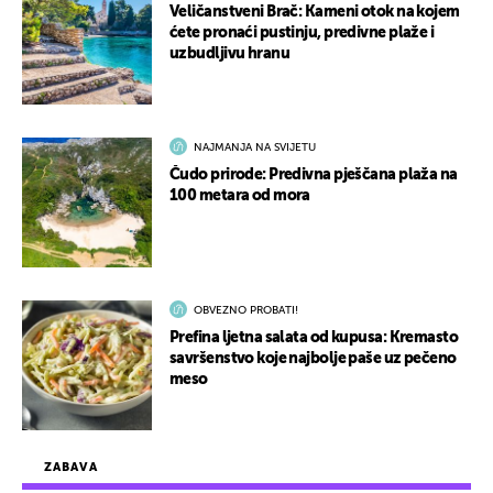
Veličanstveni Brač: Kameni otok na kojem
ćete pronaći pustinju, predivne plaže i
uzbudljivu hranu
NAJMANJA NA SVIJETU
Čudo prirode: Predivna pješčana plaža na
100 metara od mora
OBVEZNO PROBATI!
Prefina ljetna salata od kupusa: Kremasto
savršenstvo koje najbolje paše uz pečeno
meso
ZABAVA