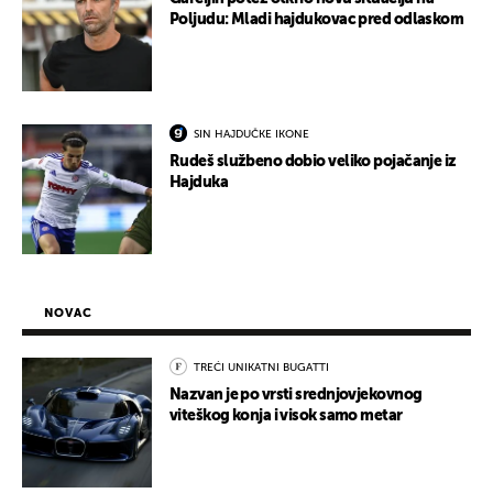
Poljudu: Mladi hajdukovac pred odlaskom
SIN HAJDUČKE IKONE
Rudeš službeno dobio veliko pojačanje iz
Hajduka
NOVAC
TREĆI UNIKATNI BUGATTI
Nazvan je po vrsti srednjovjekovnog
viteškog konja i visok samo metar