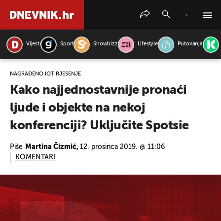
Vijesti
Sport
Showbizz
Lifestyle
Putovanja
PRETRAŽITE VIJESTI
NAGRAĐENO IOT RJEŠENJE
Kako najjednostavnije pronaći
ljude i objekte na nekoj
konferenciji? Uključite Spotsie
Piše
Martina Čizmić,
12. prosinca 2019. @ 11:06
KOMENTARI