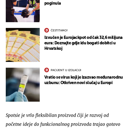
poginula
ČESTITAMO!
Izvučen je Eurojackpot od čak 32,6 milijuna
eura: Doznajte gdje idu bogati dobitci u
Hrvatskoj
PACIJENT U IZOLACIJI
Vratio se virus koji je izazvao međunarodnu
uzbunu: Otkriven novi slučaj u Europi
Spotsie je vrlo fleksibilan proizvod čiji je razvoj od
početne ideje do funkcionalnog proizvoda trajao gotovo