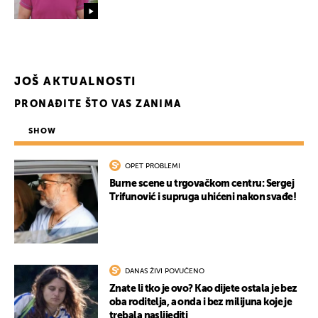
JOŠ AKTUALNOSTI
PRONAĐITE ŠTO VAS ZANIMA
SHOW
OPET PROBLEMI
Burne scene u trgovačkom centru: Sergej
Trifunović i supruga uhićeni nakon svađe!
DANAS ŽIVI POVUČENO
Znate li tko je ovo? Kao dijete ostala je bez
oba roditelja, a onda i bez milijuna koje je
trebala naslijediti