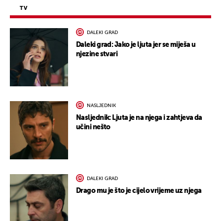
TV
DALEKI GRAD
Daleki grad: Jako je ljuta jer se miješa u
njezine stvari
NASLJEDNIK
Nasljednik: Ljuta je na njega i zahtjeva da
učini nešto
DALEKI GRAD
Drago mu je što je cijelo vrijeme uz njega