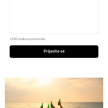
1500 znakova preostalo
Prijavite se