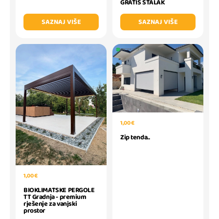
GRATIS STALAK
SAZNAJ VIŠE
SAZNAJ VIŠE
1,00 €
Zip tenda..
1,00 €
BIOKLIMATSKE PERGOLE
TT Gradnja - premium
rješenje za vanjski
prostor