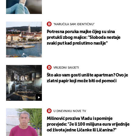
"NARUČILA SAM IDENTIČNU"
UKLJUČITE NOTIFIKACIJE
Potresna poruka majke čijeg su sina
pretukli zbog majice: "Sloboda nestaje
svaki put kad prešutimo nasilje"
VRIJEDNI SAVJETI
Što ako vam gosti unište apartman? Ovo je
zlatni papir koji može biti od pomoći
U DNEVNIKU NOVE TV
Milinović proziva Vladu i spominje
prosvjede: "Je li 100 milijuna eura vrijednije
od života jedne Ličanke ili Ličanina?"