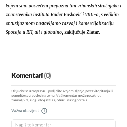
kojem smo posvećeni prepozna tim vrhunskih stručnjaka i
znanstvenika instituta Ruđer Bošković i VIDI-a, s velikim
entuzijazmom nastavljamo razvoj i komercijalizaciju
Spotsija u RH, ali i globalno
, zaključuje Zlatar.
Komentari
(0)
Uključite se u raspravu – podijelite svoje mišljenje, postavite pitanja ili
ponudite svoj pogled na temu. Vaš komentar može potaknuti
zanimljiv dijalog i obogatiti zajednicu našeg portala.
Važna obavijest
!