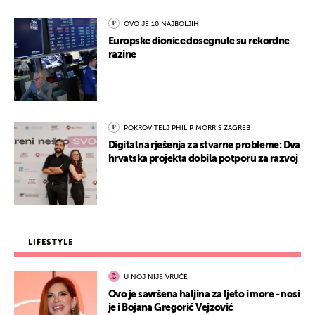
OVO JE 10 NAJBOLJIH
Europske dionice dosegnule su rekordne
razine
POKROVITELJ PHILIP MORRIS ZAGREB
Digitalna rješenja za stvarne probleme: Dva
hrvatska projekta dobila potporu za razvoj
LIFESTYLE
U NOJ NIJE VRUĆE
Ovo je savršena haljina za ljeto i more - nosi
je i Bojana Gregorić Vejzović