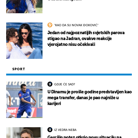
"KAO DA SU NOVAK ĐOKOVIĆ"
Jedan od najpoznatijih svjetskih parova
stigao na Jadran, ovakve reakcije
vjerojatno nisu očekivali
SPORT
GDJE ĆE SAD?
U Dinamu je prošle godine predstavljen kao
mega transfer, danas je pao najniže u
karijeri
IZ VEDRA NEBA
Garcijin potez otkrio novu situaciju na