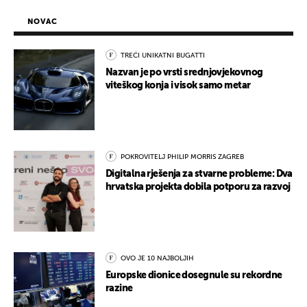
NOVAC
TREĆI UNIKATNI BUGATTI
Nazvan je po vrsti srednjovjekovnog
viteškog konja i visok samo metar
POKROVITELJ PHILIP MORRIS ZAGREB
Digitalna rješenja za stvarne probleme: Dva
hrvatska projekta dobila potporu za razvoj
OVO JE 10 NAJBOLJIH
Europske dionice dosegnule su rekordne
razine