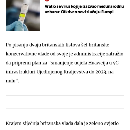
Vratio se virus koji je izazvao međunarodnu
uzbunu: Otkriven novi slučaj u Europi
Po pisanju dvaju britanskih listova šef britanske
konzervativne vlade od svoje je administracije zatražio
da pripremi plan za "smanjenje udjela Huaweija u 5G
infrastrukturi Ujedinjenog Kraljevstva do 2023. na
nulu".
Krajem siječnja britanska vlada dala je zeleno svjetlo