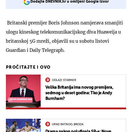
Dodajte DNEVNIK.hr u omiljeni Google izvor
Britanski premijer Boris Johnson namjerava smanjiti
ulogu kineskog telekomunikacijskog diva Huaweija u
britanskoj 5G mreži, objavili su u subotu listovi
Guardian i Daily Telegraph.
PROČITAJTE I OVO
ODLAZI STARMER
Velika Britanija ima novog premijera,
sedmog u deset godina: Tko je Andy
Burnham?
UPAD RATNOG BRODA
Drama nakon polufinala SP-a: Nove