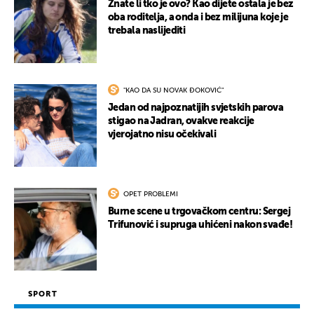
Znate li tko je ovo? Kao dijete ostala je bez
oba roditelja, a onda i bez milijuna koje je
trebala naslijediti
"KAO DA SU NOVAK ĐOKOVIĆ"
Jedan od najpoznatijih svjetskih parova
stigao na Jadran, ovakve reakcije
vjerojatno nisu očekivali
OPET PROBLEMI
Burne scene u trgovačkom centru: Sergej
Trifunović i supruga uhićeni nakon svađe!
SPORT