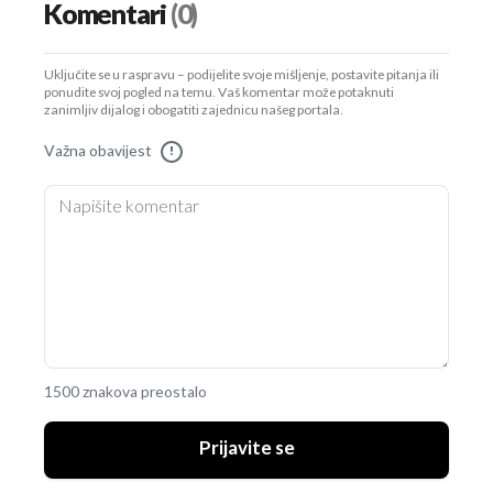
Komentari
(0)
Uključite se u raspravu – podijelite svoje mišljenje, postavite pitanja ili
ponudite svoj pogled na temu. Vaš komentar može potaknuti
zanimljiv dijalog i obogatiti zajednicu našeg portala.
Važna obavijest
!
1500 znakova preostalo
Prijavite se