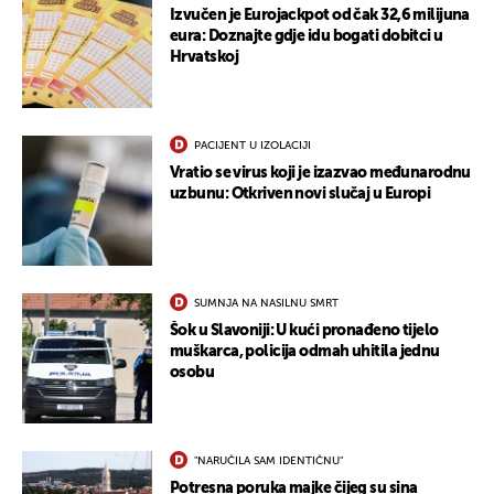
Izvučen je Eurojackpot od čak 32,6 milijuna
eura: Doznajte gdje idu bogati dobitci u
Hrvatskoj
PACIJENT U IZOLACIJI
Vratio se virus koji je izazvao međunarodnu
uzbunu: Otkriven novi slučaj u Europi
SUMNJA NA NASILNU SMRT
Šok u Slavoniji: U kući pronađeno tijelo
muškarca, policija odmah uhitila jednu
osobu
"NARUČILA SAM IDENTIČNU"
Potresna poruka majke čijeg su sina