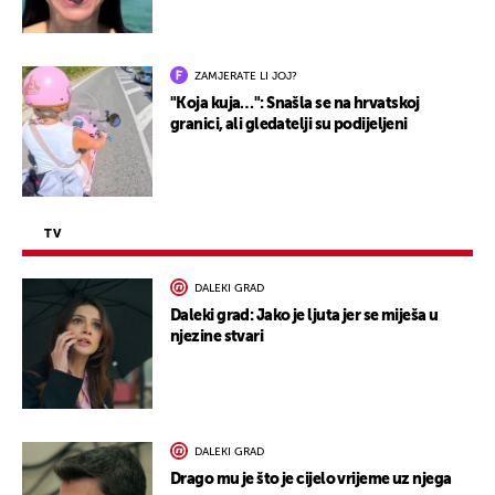
ZAMJERATE LI JOJ?
"Koja kuja…": Snašla se na hrvatskoj
granici, ali gledatelji su podijeljeni
TV
DALEKI GRAD
Daleki grad: Jako je ljuta jer se miješa u
njezine stvari
DALEKI GRAD
Drago mu je što je cijelo vrijeme uz njega