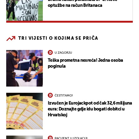
optužbe na račun Britanaca
TRI VIJESTI O KOJIMA SE PRIČA
U ZAGORJU
Teška prometna nesreća! Jedna osoba
poginula
ČESTITAMO!
Izvučen je Eurojackpot od čak 32,6 milijuna
eura: Doznajte gdje idu bogati dobitci u
Hrvatskoj
PACIJENT U IZOLACIJI