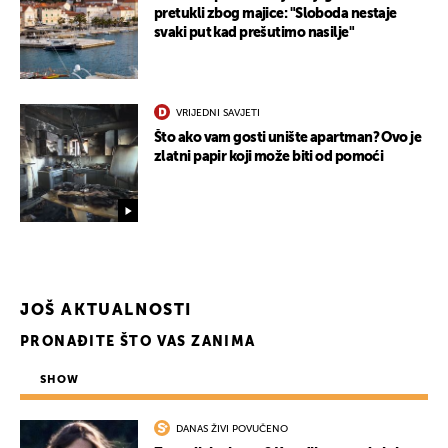
pretukli zbog majice: "Sloboda nestaje
svaki put kad prešutimo nasilje"
VRIJEDNI SAVJETI
Što ako vam gosti unište apartman? Ovo je
zlatni papir koji može biti od pomoći
UKLJUČITE NOTIFIKACIJE
JOŠ AKTUALNOSTI
PRONAĐITE ŠTO VAS ZANIMA
SHOW
DANAS ŽIVI POVUČENO