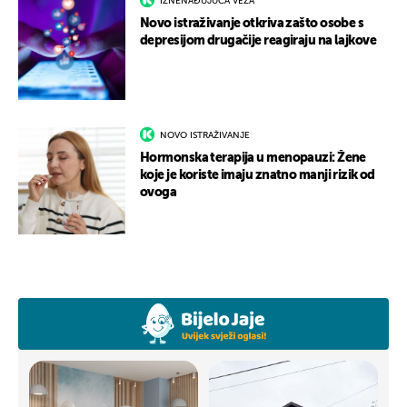
IZNENAĐUJUĆA VEZA
Novo istraživanje otkriva zašto osobe s
depresijom drugačije reagiraju na lajkove
NOVO ISTRAŽIVANJE
Hormonska terapija u menopauzi: Žene
koje je koriste imaju znatno manji rizik od
ovoga