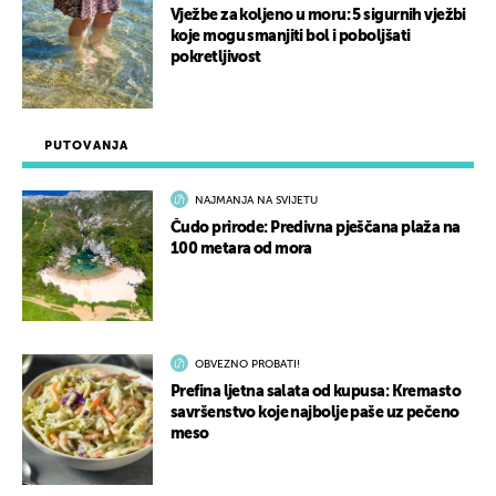
Vježbe za koljeno u moru: 5 sigurnih vježbi
koje mogu smanjiti bol i poboljšati
pokretljivost
PUTOVANJA
NAJMANJA NA SVIJETU
Čudo prirode: Predivna pješčana plaža na
100 metara od mora
OBVEZNO PROBATI!
Prefina ljetna salata od kupusa: Kremasto
savršenstvo koje najbolje paše uz pečeno
meso