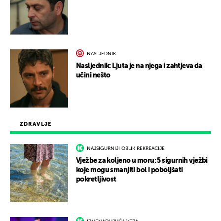
NASLJEDNIK
Nasljednik: Ljuta je na njega i zahtjeva da
učini nešto
ZDRAVLJE
NAJSIGURNIJI OBLIK REKREACIJE
Vježbe za koljeno u moru: 5 sigurnih vježbi
koje mogu smanjiti bol i poboljšati
pokretljivost