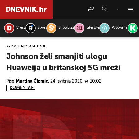
Vijesti
Sport
Showbizz
Lifestyle
Putovanja
PRETRAŽITE VIJESTI
PROMIJENIO MIŠLJENJE
Johnson želi smanjiti ulogu
Huaweija u britanskoj 5G mreži
Piše
Martina Čizmić,
24. svibnja 2020. @ 10:02
KOMENTARI