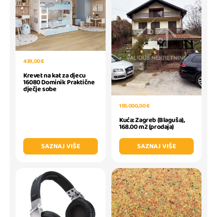
439,00 €
Krevet na kat za djecu
16080 Dominik Praktične
dječje sobe
155.000,00 €
Kuća: Zagreb (Blaguša),
168.00 m2 (prodaja)
SAZNAJ VIŠE
SAZNAJ VIŠE