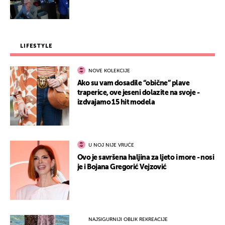
LIFESTYLE
NOVE KOLEKCIJE
Ako su vam dosadile “obične” plave
traperice, ove jeseni dolazite na svoje -
izdvajamo 15 hit modela
U NOJ NIJE VRUĆE
Ovo je savršena haljina za ljeto i more - nosi
je i Bojana Gregorić Vejzović
NAJSIGURNIJI OBLIK REKREACIJE