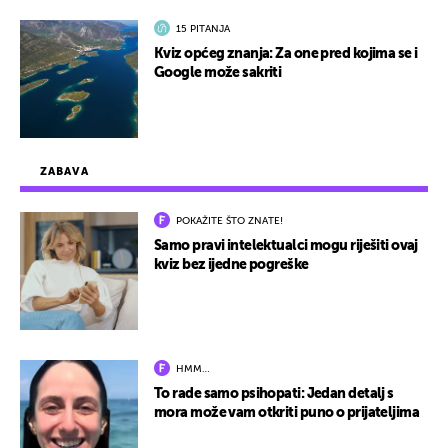
15 PITANJA
Kviz općeg znanja: Za one pred kojima se i
Google može sakriti
ZABAVA
POKAŽITE ŠTO ZNATE!
Samo pravi intelektualci mogu riješiti ovaj
kviz bez ijedne pogreške
HMM…
To rade samo psihopati: Jedan detalj s
mora može vam otkriti puno o prijateljima