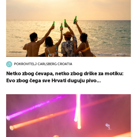
POKROVITELJ CARLSBERG CROATIA
Netko zbog ćevapa, netko zbog drške za motiku:
Evo zbog čega sve Hrvati duguju pivo...