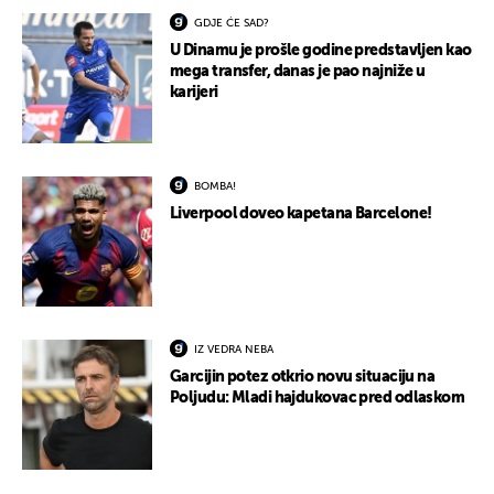
GDJE ĆE SAD?
U Dinamu je prošle godine predstavljen kao
mega transfer, danas je pao najniže u
karijeri
BOMBA!
Liverpool doveo kapetana Barcelone!
IZ VEDRA NEBA
Garcijin potez otkrio novu situaciju na
Poljudu: Mladi hajdukovac pred odlaskom