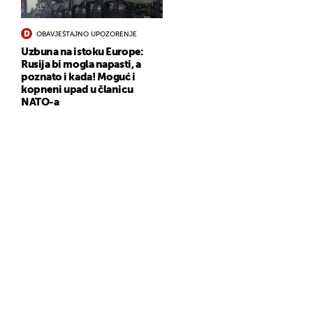
OBAVJEŠTAJNO UPOZORENJE
Uzbuna na istoku Europe:
Rusija bi mogla napasti, a
poznato i kada! Moguć i
kopneni upad u članicu
NATO-a