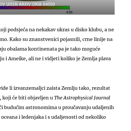
RXIV (2019) ARXIV:1908.04350
 koji podsjeća na nekakav ukras u disko klubu, a ne
mo. Kako su znanstvenici pojasnili, crne linije na
raju obalama kontinenata pa je tako moguće
iju i Ameike, ali ne i vidjeti koliko je Zemlja plava
de li izvanzemaljci zaista Zemlju tako, rezultat
koji će biti objavljen u
The Astrophysical Journal
ći budućim astronomima u proučavanju udaljenih
u oceana i ledenjaka i s udaljenosti od nekoliko