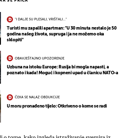
IMA SE PRIČA
"I DALJE SU PLESALI, VRIŠTALI..."
Turisti mu zapalili apartman: "U 30 minuta nestalo je 50
godina našeg života, supruga i ja ne možemo oka
sklopiti"
OBAVJEŠTAJNO UPOZORENJE
Uzbuna na istoku Europe: Rusija bi mogla napasti, a
poznato i kada! Moguć i kopneni upad u članicu NATO-a
ČEKA SE NALAZ OBDUKCIJE
U moru pronađeno tijelo: Otkriveno o kome se radi
li o tome, kako izgleda istraživanje svemira iz