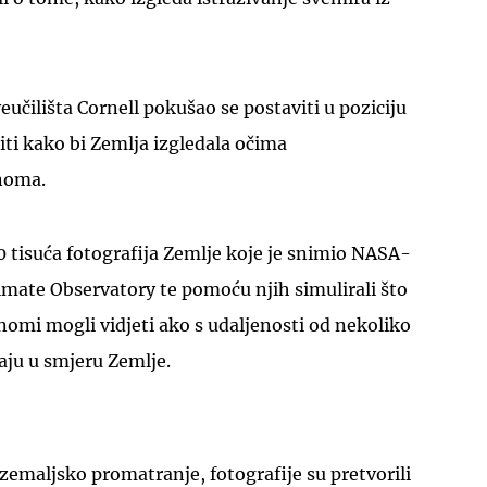
učilišta Cornell pokušao se postaviti u poziciju
iti kako bi Zemlja izgledala očima
noma.
UKLJUČITE NOTIFIKACIJE
10 tisuća fotografija Zemlje koje je snimio NASA-
limate Observatory te pomoću njih simulirali što
nomi mogli vidjeti ako s udaljenosti od nekoliko
aju u smjeru Zemlje.
nzemaljsko promatranje, fotografije su pretvorili