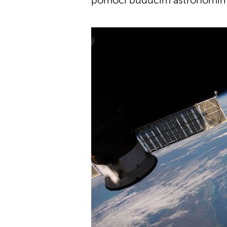
pomoći budućim astronomima 