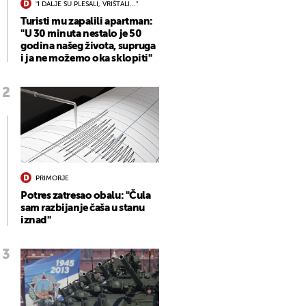
"I DALJE SU PLESALI, VRIŠTALI..."
Turisti mu zapalili apartman:
"U 30 minuta nestalo je 50
godina našeg života, supruga
i ja ne možemo oka sklopiti"
PRIMORJE
Potres zatresao obalu: "Čula
sam razbijanje čaša u stanu
iznad"