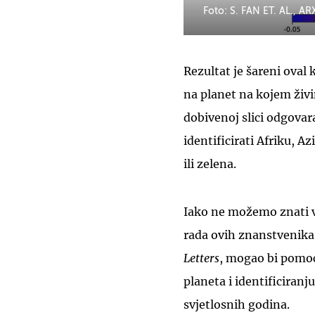
Foto: S. FAN ET. AL., A
Rezultat je šareni oval
na planet na kojem živi
dobivenoj slici odgova
identificirati Afriku, Az
ili zelena.
Iako ne možemo znati vi
rada ovih znanstvenika, 
Letters
, mogao bi pomo
planeta i identificiranj
svjetlosnih godina.