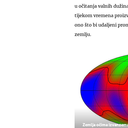
u očitanja valnih dužina
tijekom vremena proizvo
ono što bi udaljeni pr
zemlju.
Zemlja očima izvanzema