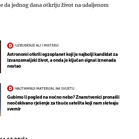
me da jednog dana otkriju život na udaljenom
UZBUĐENJE ALI I MISTERIJ
Astronomi otkrili egzoplanet koji je najbolji kandidat za
izvanzemaljski život, a onda je ključan signal iznenada
nestao
NAJTAMNIJI MATERIJAL NA SVIJETU
Gubimo li pogled na noćno nebo? Znanstvenici pronašli
neočekivano rješenje za tisuće satelita koji nam skrivaju
svemir