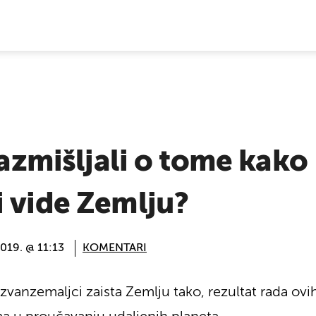
E VIJESTI
razmišljali o tome kako
 vide Zemlju?
2019. @ 11:13
KOMENTARI
izvanzemaljci zaista Zemlju tako, rezultat rada ov