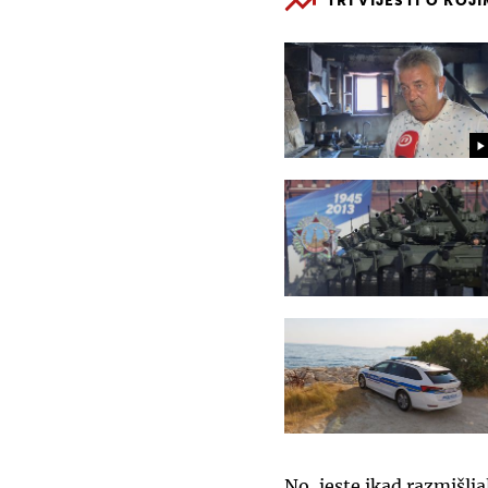
TRI VIJESTI O KOJ
No, jeste ikad razmišlja