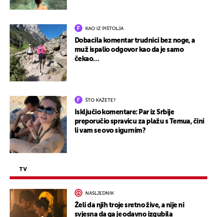
KAO IZ PIŠTOLJA
Dobacila komentar trudnici bez noge, a
muž ispalio odgovor kao da je samo
čekao…
ŠTO KAŽETE?
Isključio komentare: Par iz Srbije
preporučio spravicu za plažu s Temua, čini
li vam se ovo sigurnim?
TV
NASLJEDNIK
Želi da njih troje sretno žive, a nije ni
svjesna da ga je odavno izgubila