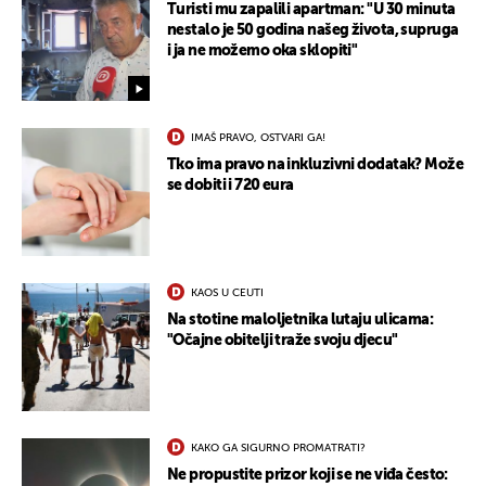
Turisti mu zapalili apartman: "U 30 minuta
nestalo je 50 godina našeg života, supruga
i ja ne možemo oka sklopiti"
IMAŠ PRAVO, OSTVARI GA!
Tko ima pravo na inkluzivni dodatak? Može
se dobiti i 720 eura
KAOS U CEUTI
Na stotine maloljetnika lutaju ulicama:
"Očajne obitelji traže svoju djecu"
KAKO GA SIGURNO PROMATRATI?
Ne propustite prizor koji se ne viđa često: