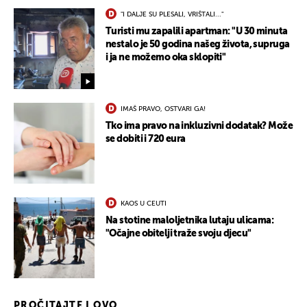
"I DALJE SU PLESALI, VRIŠTALI..."
Turisti mu zapalili apartman: "U 30 minuta
nestalo je 50 godina našeg života, supruga
i ja ne možemo oka sklopiti"
IMAŠ PRAVO, OSTVARI GA!
Tko ima pravo na inkluzivni dodatak? Može
se dobiti i 720 eura
KAOS U CEUTI
Na stotine maloljetnika lutaju ulicama:
"Očajne obitelji traže svoju djecu"
PROČITAJTE I OVO