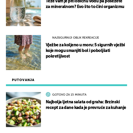
Teže vam je piti običnu vodu pa posežete
za mineralnom? Evo što to čini organizmu
NAJSIGURNIJI OBLIK REKREACIJE
Vježbe za koljeno u moru: 5 sigurnih vježbi
koje mogu smanjiti bol i poboljšati
pokretljivost
PUTOVANJA
GOTOVO ZA 15 MINUTA
Najbolja ljetna salata od graha: Brzinski
recept za dane kada je prevruće za kuhanje