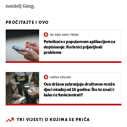
nositelj Gong.
PROČITAJTE I OVO
NE RADI KAKO TREBA
Poteškoće s popularnom aplikacijom za
dopisivanje: Korisnici prijavljivali
probleme
VAŽNA ODLUKA
Ova država zabranjuje društvene mreže
djeci mlađoj od 16 godina: Što to znači i
kako će funkcionirati?
TRI VIJESTI O KOJIMA SE PRIČA