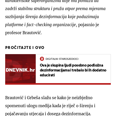
karakteristike superorganizma koje mu pomažu da
zadrži stabilnu strukturu i pruža otpor prema mjerama
suzbijanja širenja dezinformacija koje poduzimaju
platforme i fact-checking organizacije
, pojasnio je
profesor Brautović.
PROČITAJTE I OVO
DIGITALNI STAROSJEDIOCI
Ova je skupina ljudi posebno podložna
dezinformacijama i trebalo bi ih dodatno
educirati
Brautović i Grbeša slažu se kako je neizbježno
spomenuti ulogu medija kada je riječ o širenju i
pojačavanju utjecaja i dosega dezinformacija.