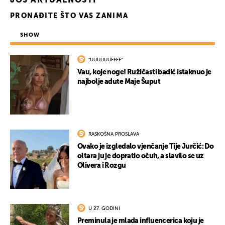
JOŠ AKTUALNOSTI
PRONAĐITE ŠTO VAS ZANIMA
SHOW
"UUUUUUFFFF"
Vau, koje noge! Ružičasti badić istaknuo je
najbolje adute Maje Šuput
RASKOŠNA PROSLAVA
Ovako je izgledalo vjenčanje Tije Jurčić: Do
oltara ju je dopratio očuh, a slavilo se uz
Olivera i Rozgu
U 27. GODINI
Preminula je mlada influencerica koju je