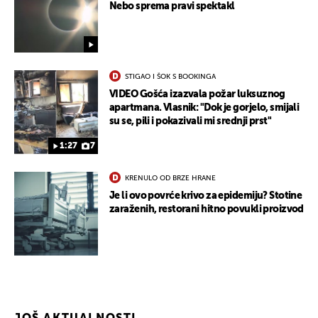
Nebo sprema pravi spektakl
STIGAO I ŠOK S BOOKINGA
VIDEO Gošća izazvala požar luksuznog
apartmana. Vlasnik: "Dok je gorjelo, smijali
su se, pili i pokazivali mi srednji prst"
1:27
7
KRENULO OD BRZE HRANE
Je li ovo povrće krivo za epidemiju? Stotine
zaraženih, restorani hitno povukli proizvod