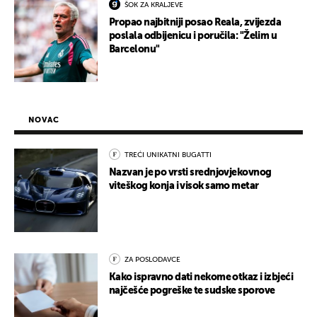
ŠOK ZA KRALJEVE
Propao najbitniji posao Reala, zvijezda
poslala odbijenicu i poručila: "Želim u
Barcelonu"
NOVAC
TREĆI UNIKATNI BUGATTI
Nazvan je po vrsti srednjovjekovnog
viteškog konja i visok samo metar
ZA POSLODAVCE
Kako ispravno dati nekome otkaz i izbjeći
najčešće pogreške te sudske sporove