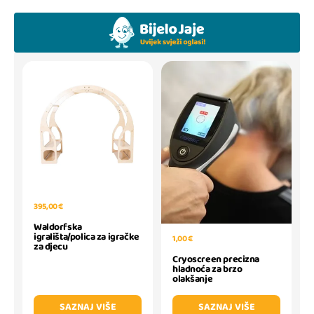
395,00 €
Waldorfska
igrališta/polica za igračke
1,00 €
za djecu
Cryoscreen precizna
hladnoća za brzo
olakšanje
SAZNAJ VIŠE
SAZNAJ VIŠE