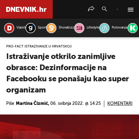
Vijesti
Sport
Showbizz
Lifestyle
Putovanja
PRETRAŽITE VIJESTI
PRO-FACT ISTRAŽIVANJE U HRVATSKOJ
Istraživanje otkrilo zanimljive
obrasce: Dezinformacije na
Facebooku se ponašaju kao super
organizam
Piše
Martina Čizmić,
06. svibnja 2022. @ 14:25
KOMENTARI