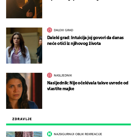
DALEKI GRAD
Daleki grad: Intuicija joj govori da danas
neće otići iz njihovog života
NASLJEDNIK
Nasljednik: Nije očekivala takve uvrede od
vlastite majke
ZDRAVLJE
NAJSIGURNIJI OBLIK REKREACIJE