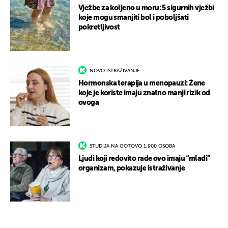
Vježbe za koljeno u moru: 5 sigurnih vježbi
koje mogu smanjiti bol i poboljšati
pokretljivost
NOVO ISTRAŽIVANJE
Hormonska terapija u menopauzi: Žene
koje je koriste imaju znatno manji rizik od
ovoga
STUDIJA NA GOTOVO 1.900 OSOBA
Ljudi koji redovito rade ovo imaju “mlađi”
organizam, pokazuje istraživanje