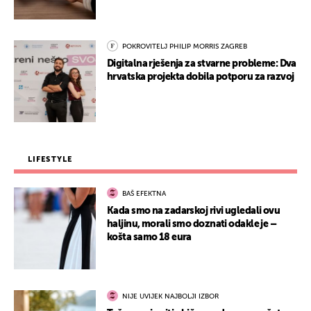
POKROVITELJ PHILIP MORRIS ZAGREB
Digitalna rješenja za stvarne probleme: Dva
hrvatska projekta dobila potporu za razvoj
LIFESTYLE
BAŠ EFEKTNA
Kada smo na zadarskoj rivi ugledali ovu
haljinu, morali smo doznati odakle je –
košta samo 18 eura
NIJE UVIJEK NAJBOLJI IZBOR