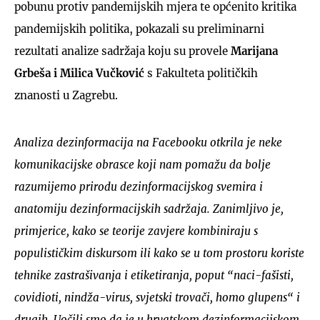
pobunu protiv pandemijskih mjera te općenito kritika
pandemijskih politika, pokazali su preliminarni
rezultati analize sadržaja koju su provele
Marijana
Grbeša i Milica Vučković
s Fakulteta političkih
znanosti u Zagrebu.
Analiza dezinformacija na Facebooku otkrila je neke
komunikacijske obrasce koji nam pomažu da bolje
razumijemo prirodu dezinformacijskog svemira i
anatomiju dezinformacijskih sadržaja. Zanimljivo je,
primjerice, kako se teorije zavjere kombiniraju s
populističkim diskursom ili kako se u tom prostoru koriste
tehnike zastrašivanja i etiketiranja, poput “naci-fašisti,
covidioti, nindža-virus, svjetski trovači, homo glupens“ i
drugih. Uočili smo da je u hrvatskom dezinformacijskom