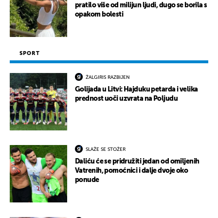
pratilo više od milijun ljudi, dugo se borila s
opakom bolesti
SPORT
ŽALGIRIS RAZBIJEN
Golijada u Litvi: Hajduku petarda i velika
prednost uoči uzvrata na Poljudu
SLAŽE SE STOŽER
Daliću će se pridružiti jedan od omiljenih
Vatrenih, pomoćnici i dalje dvoje oko
ponude