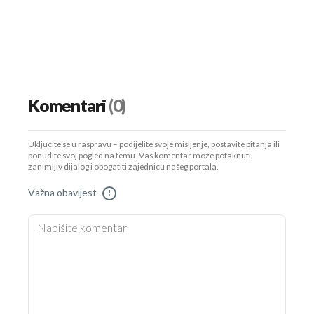
Komentari
(0)
Uključite se u raspravu – podijelite svoje mišljenje, postavite pitanja ili
ponudite svoj pogled na temu. Vaš komentar može potaknuti
zanimljiv dijalog i obogatiti zajednicu našeg portala.
Važna obavijest
!