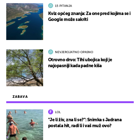
15 PITANJA
Kviz općeg znanja: Za one pred kojima se i
Google može sakriti
NEVJEROJATNO OPASNO
Otrovno drvo: Tihi ubojica koji je
najopasniji kada padne kiša
ZABAVA
LOL
"Je li živ, zna li se?": Snimka s Jadrana
postala hit, radi li i vaš muž ovo?