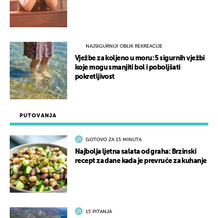
NAJSIGURNIJI OBLIK REKREACIJE
Vježbe za koljeno u moru: 5 sigurnih vježbi
koje mogu smanjiti bol i poboljšati
pokretljivost
PUTOVANJA
GOTOVO ZA 15 MINUTA
Najbolja ljetna salata od graha: Brzinski
recept za dane kada je prevruće za kuhanje
15 PITANJA