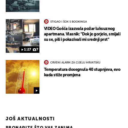
STIGAO I ŠOK S BOOKINGA
VIDEO Gošća izazvala požar luksuznog
apartmana. Vlasnik: "Dok je gorjelo, smijali
su se, pili i pokazivali mi srednji prst"
1:27
7
CRVENI ALARM ZA CIJELU HRVATSKU
Temperatura dosegnula 40 stupnjeva, evo
kada stiže promjena
UKLJUČITE NOTIFIKACIJE
JOŠ AKTUALNOSTI