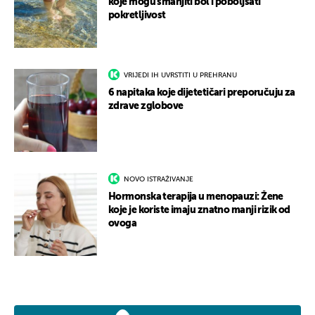
koje mogu smanjiti bol i poboljšati
pokretljivost
VRIJEDI IH UVRSTITI U PREHRANU
6 napitaka koje dijetetičari preporučuju za
zdrave zglobove
NOVO ISTRAŽIVANJE
Hormonska terapija u menopauzi: Žene
koje je koriste imaju znatno manji rizik od
ovoga