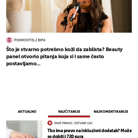
POKROVITELJ BIPA
Što je stvarno potrebno koži da zablista? Beauty
panel otvorio pitanja koja si i same često
postavljamo...
AKTUALNO
NAJČITANIJE
NAJKOMENTIRANIJE
IMAŠ PRAVO, OSTVARI GA!
Tko ima pravo na inkluzivni dodatak? Može
se dobiti i 720 eura