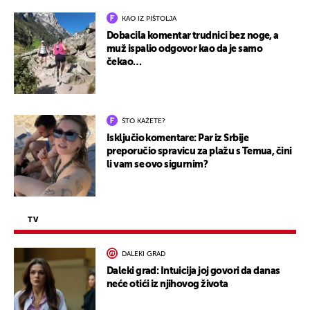
KAO IZ PIŠTOLJA
Dobacila komentar trudnici bez noge, a
muž ispalio odgovor kao da je samo
čekao…
ŠTO KAŽETE?
Isključio komentare: Par iz Srbije
preporučio spravicu za plažu s Temua, čini
li vam se ovo sigurnim?
TV
DALEKI GRAD
Daleki grad: Intuicija joj govori da danas
neće otići iz njihovog života