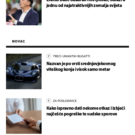
Zlatko Dalić odabrao novi posao, odlazi u
jednu od najatraktivnijih zemalja svijeta
NOVAC
TREĆI UNIKATNI BUGATTI
Nazvan je po vrsti srednjovjekovnog
viteškog konja i visok samo metar
ZA POSLODAVCE
Kako ispravno dati nekome otkaz i izbjeći
najčešće pogreške te sudske sporove