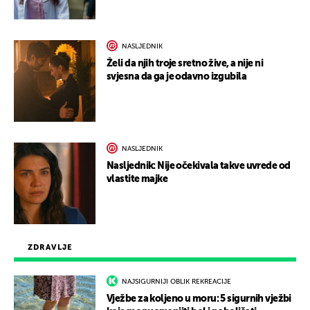
NASLJEDNIK
Želi da njih troje sretno žive, a nije ni
svjesna da ga je odavno izgubila
NASLJEDNIK
Nasljednik: Nije očekivala takve uvrede od
vlastite majke
ZDRAVLJE
NAJSIGURNIJI OBLIK REKREACIJE
Vježbe za koljeno u moru: 5 sigurnih vježbi