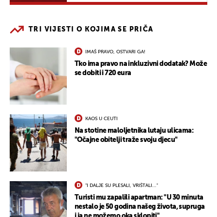
TRI VIJESTI O KOJIMA SE PRIČA
IMAŠ PRAVO, OSTVARI GA!
Tko ima pravo na inkluzivni dodatak? Može
se dobiti i 720 eura
KAOS U CEUTI
Na stotine maloljetnika lutaju ulicama:
"Očajne obitelji traže svoju djecu"
"I DALJE SU PLESALI, VRIŠTALI..."
Turisti mu zapalili apartman: "U 30 minuta
nestalo je 50 godina našeg života, supruga
i ja ne možemo oka sklopiti"