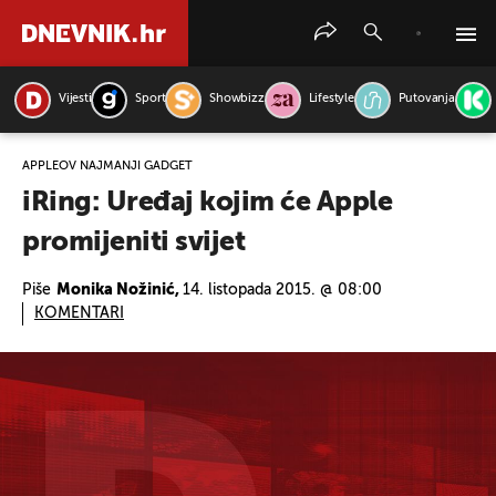
Vijesti
Sport
Showbizz
Lifestyle
Putovanja
PRETRAŽITE VIJESTI
APPLEOV NAJMANJI GADGET
iRing: Uređaj kojim će Apple
promijeniti svijet
Piše
Monika Nožinić,
14. listopada 2015. @ 08:00
KOMENTARI