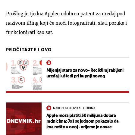
Prošlog je tjedna Appleu odobren patent za uređaj pod
nazivom iRing koji će moći fotografirati, slati poruke i
funkcionirati kao sat.
PROČITAJTE I OVO
Mijenjaj staro za novo- Recikliraj rabljeni
uređaj i uštedi pri kupnji novog
NAKON GOTOVO 10 GODINA
Apple mora platiti 30 milijuna dolara
radnicima: Još se jednom pokazalo da
ima nešto u onoj - vrijeme je novac