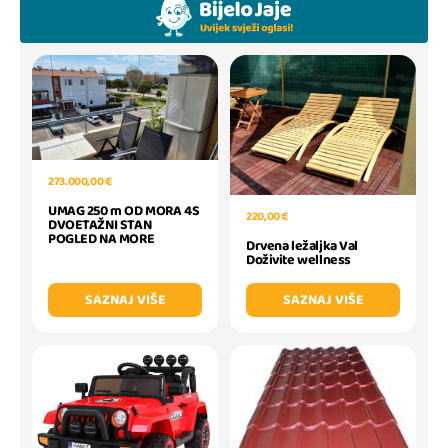
273.000,00 €
UMAG 250 m OD MORA 4S
220,00 €
DVOETAŽNI STAN
POGLED NA MORE
Drvena ležaljka Val
Doživite wellness
SAZNAJ VIŠE
SAZNAJ VIŠE