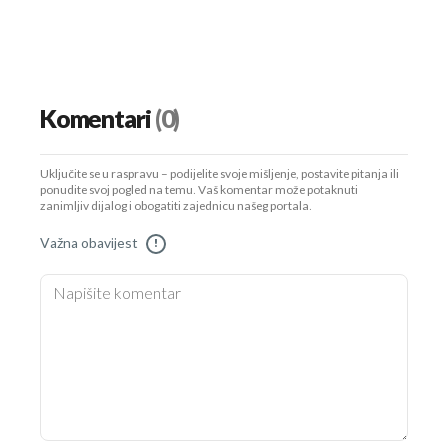
Komentari
(0)
Uključite se u raspravu – podijelite svoje mišljenje, postavite pitanja ili
ponudite svoj pogled na temu. Vaš komentar može potaknuti
zanimljiv dijalog i obogatiti zajednicu našeg portala.
Važna obavijest
!