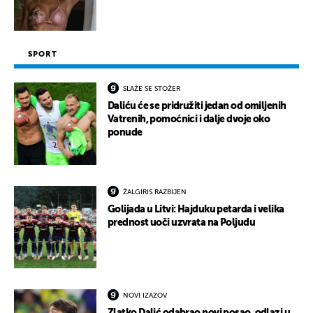
SPORT
SLAŽE SE STOŽER
Daliću će se pridružiti jedan od omiljenih
Vatrenih, pomoćnici i dalje dvoje oko
ponude
ŽALGIRIS RAZBIJEN
Golijada u Litvi: Hajduku petarda i velika
prednost uoči uzvrata na Poljudu
NOVI IZAZOV