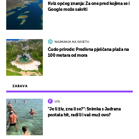
Kviz općeg znanja: Za one pred kojima se i
Google može sakriti
NAJMANJA NA SVIJETU
Čudo prirode: Predivna pješčana plaža na
100 metara od mora
ZABAVA
LOL
"Je li živ, zna li se?": Snimka s Jadrana
postala hit, radi li i vaš muž ovo?