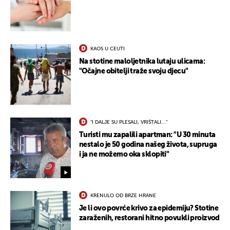
KAOS U CEUTI
Na stotine maloljetnika lutaju ulicama:
"Očajne obitelji traže svoju djecu"
"I DALJE SU PLESALI, VRIŠTALI..."
Turisti mu zapalili apartman: "U 30 minuta
nestalo je 50 godina našeg života, supruga
i ja ne možemo oka sklopiti"
KRENULO OD BRZE HRANE
Je li ovo povrće krivo za epidemiju? Stotine
zaraženih, restorani hitno povukli proizvod