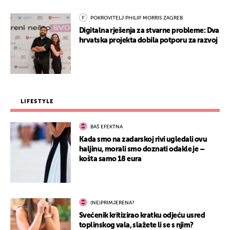
POKROVITELJ PHILIP MORRIS ZAGREB
Digitalna rješenja za stvarne probleme: Dva
hrvatska projekta dobila potporu za razvoj
LIFESTYLE
BAŠ EFEKTNA
Kada smo na zadarskoj rivi ugledali ovu
haljinu, morali smo doznati odakle je –
košta samo 18 eura
(NE)PRIMJERENA?
Svećenik kritizirao kratku odjeću usred
toplinskog vala, slažete li se s njim?