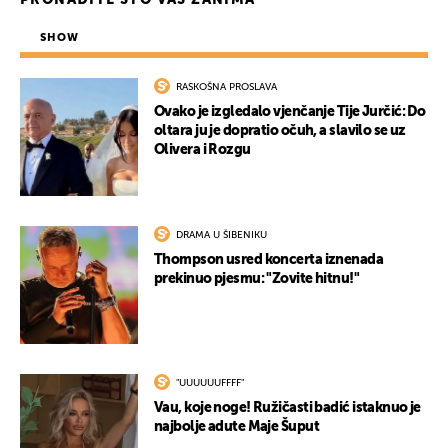
PRONAĐITE ŠTO VAS ZANIMA
SHOW
RASKOŠNA PROSLAVA
Ovako je izgledalo vjenčanje Tije Jurčić: Do
oltara ju je dopratio očuh, a slavilo se uz
Olivera i Rozgu
DRAMA U ŠIBENIKU
Thompson usred koncerta iznenada
prekinuo pjesmu: "Zovite hitnu!"
"UUUUUUFFFF"
Vau, koje noge! Ružičasti badić istaknuo je
najbolje adute Maje Šuput