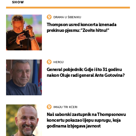
SHOW
DRAMA U ŠIBENIKU
Thompson usred koncerta iznenada
prekinuo pjesmu: "Zovite hitnu!"
HEROJ
General pobjednik: Gdje i što 31 godinu
nakon Oluje radi general Ante Gotovina?
IMAJU TRI KĆERI
Naš saborski zastupnik na Thompsonovu
koncertu pokazao lijepu suprugu, koja
godinama izbjegava javnost