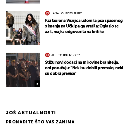
LANA LOURDES RUPIĆ
Kći Gorana Višnjića udomila psa spašenog
s imanja na Učki pa ga vratila: Oglasio se
azil, majka odgovorila na kritike
JE L' TO IDU IZBORI?
Stižu novi dodaci na mirovine branitelja,
oni poručuju: "Neki su dobili premalo, neki
su dobili previše"
JOŠ AKTUALNOSTI
PRONAĐITE ŠTO VAS ZANIMA