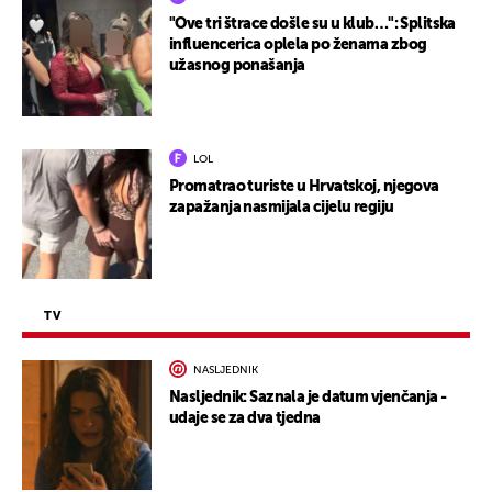
"Ove tri štrace došle su u klub…": Splitska
influencerica oplela po ženama zbog
užasnog ponašanja
LOL
Promatrao turiste u Hrvatskoj, njegova
zapažanja nasmijala cijelu regiju
TV
NASLJEDNIK
Nasljednik: Saznala je datum vjenčanja -
udaje se za dva tjedna