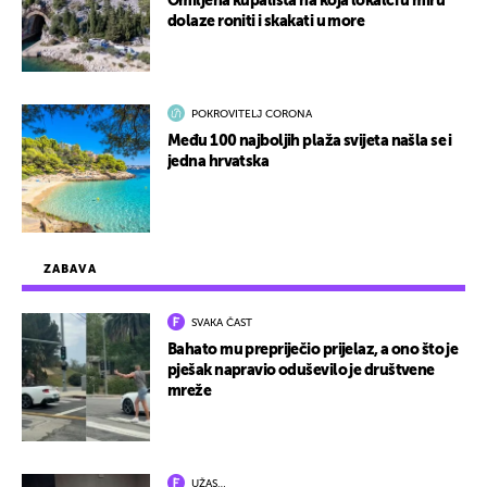
Omiljena kupališta na koja lokalci u miru
dolaze roniti i skakati u more
POKROVITELJ CORONA
Među 100 najboljih plaža svijeta našla se i
jedna hrvatska
ZABAVA
SVAKA ČAST
Bahato mu prepriječio prijelaz, a ono što je
pješak napravio oduševilo je društvene
mreže
UŽAS…