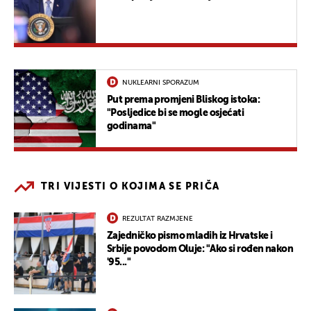
NUKLEARNI SPORAZUM
Put prema promjeni Bliskog istoka:
"Posljedice bi se mogle osjećati
godinama"
TRI VIJESTI O KOJIMA SE PRIČA
REZULTAT RAZMJENE
Zajedničko pismo mladih iz Hrvatske i
Srbije povodom Oluje: "Ako si rođen nakon
'95..."