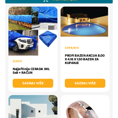
3.999,00 €
PROFI BAZEN AKCIJA 8.00
X 4.16 X 1.50 BAZEN ZA
21,99 €
KUPANJE
Najjeftinija CERADA XXL
5x8 + RAČUN
SAZNAJ VIŠE
SAZNAJ VIŠE