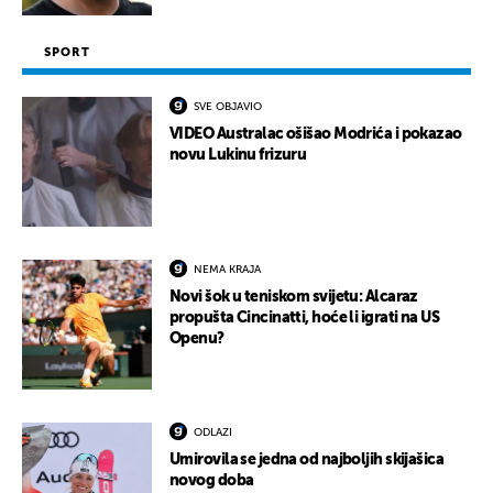
SPORT
SVE OBJAVIO
VIDEO Australac ošišao Modrića i pokazao
novu Lukinu frizuru
NEMA KRAJA
Novi šok u teniskom svijetu: Alcaraz
propušta Cincinatti, hoće li igrati na US
Openu?
ODLAZI
Umirovila se jedna od najboljih skijašica
novog doba