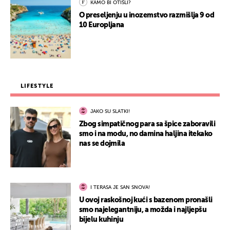
KAMO BI OTIŠLI?
O preseljenju u inozemstvo razmišlja 9 od
10 Europljana
LIFESTYLE
JAKO SU SLATKI!
Zbog simpatičnog para sa špice zaboravili
smo i na modu, no damina haljina itekako
nas se dojmila
I TERASA JE SAN SNOVA!
U ovoj raskošnoj kući s bazenom pronašli
smo najelegantniju, a možda i najljepšu
bijelu kuhinju