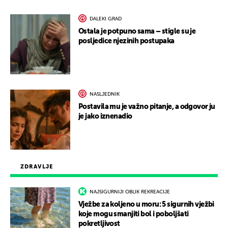
DALEKI GRAD
Ostala je potpuno sama – stigle su je
posljedice njezinih postupaka
NASLJEDNIK
Postavila mu je važno pitanje, a odgovor ju
je jako iznenadio
ZDRAVLJE
NAJSIGURNIJI OBLIK REKREACIJE
Vježbe za koljeno u moru: 5 sigurnih vježbi
koje mogu smanjiti bol i poboljšati
pokretljivost