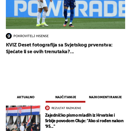
POKROVITELJ HISENSE
KVIZ Deset fotografija sa Svjetskog prvenstva:
Sjećate li se ovih trenutaka?...
AKTUALNO
NAJČITANIJE
NAJKOMENTIRANIJE
REZULTAT RAZMJENE
Zajedničko pismo mladih iz Hrvatske i
Srbije povodom Oluje: "Ako si rođen nakon
UKLJUČITE NOTIFIKACIJE
'95..."