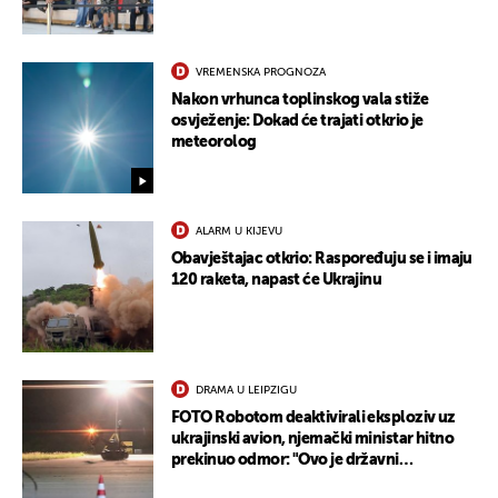
VREMENSKA PROGNOZA
Nakon vrhunca toplinskog vala stiže
osvježenje: Dokad će trajati otkrio je
meteorolog
ALARM U KIJEVU
Obavještajac otkrio: Raspoređuju se i imaju
120 raketa, napast će Ukrajinu
DRAMA U LEIPZIGU
FOTO Robotom deaktivirali eksploziv uz
ukrajinski avion, njemački ministar hitno
prekinuo odmor: "Ovo je državni
terorizam"