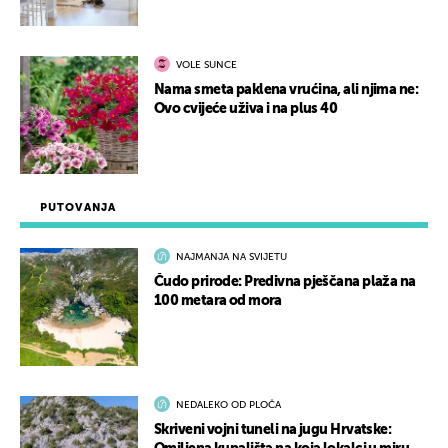
VOLE SUNCE
Nama smeta paklena vrućina, ali njima ne:
Ovo cvijeće uživa i na plus 40
PUTOVANJA
NAJMANJA NA SVIJETU
Čudo prirode: Predivna pješčana plaža na
100 metara od mora
NEDALEKO OD PLOČA
Skriveni vojni tuneli na jugu Hrvatske: