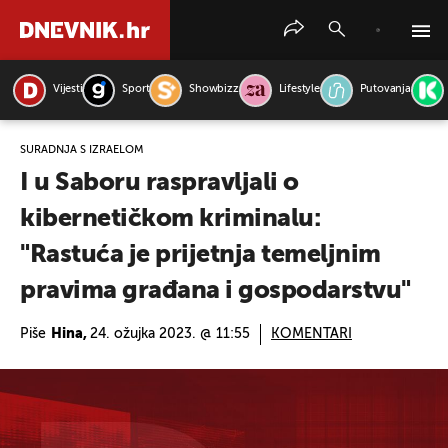
Vijesti
Sport
Showbizz
Lifestyle
Putovanja
PRETRAŽITE VIJESTI
SURADNJA S IZRAELOM
I u Saboru raspravljali o
kibernetičkom kriminalu:
"Rastuća je prijetnja temeljnim
pravima građana i gospodarstvu"
Piše
Hina,
24. ožujka 2023. @ 11:55
KOMENTARI