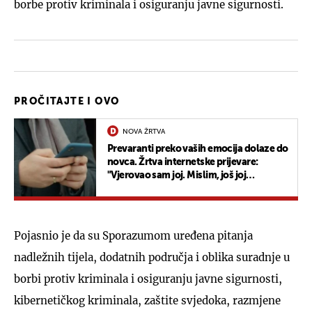
borbe protiv kriminala i osiguranju javne sigurnosti.
PROČITAJTE I OVO
NOVA ŽRTVA
Prevaranti preko vaših emocija dolaze do
novca. Žrtva internetske prijevare:
"Vjerovao sam joj. Mislim, još joj
vjerujem..."
Pojasnio je da su Sporazumom uređena pitanja
nadležnih tijela, dodatnih područja i oblika suradnje u
borbi protiv kriminala i osiguranju javne sigurnosti,
kibernetičkog kriminala, zaštite svjedoka, razmjene