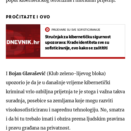
poput kibernetičkog terorizma i hibridnih prijetnji.
PROČITAJTE I OVO
PRIJEVARE SU SVE SOFISTICIRANIJE
Stručnjak za kibernetičku sigurnost
upozorava: Krađe identiteta sve su
sofisticiranije, evo kako se zaštititi
I
Bojan Glavašević
(Klub zeleno-lijevog bloka)
upozorio je da je u današnje vrijeme kibernetički
kriminal vrlo ozbiljna prijetnja te je stoga i važna takva
suradnja, posebice sa zemljama koje mogu razviti
visokosofisticiranu i naprednu tehnologiju. No, smatra
i da bi tu trebalo imati i obzira prema ljudskim pravima
i pravu građana na privatnost.