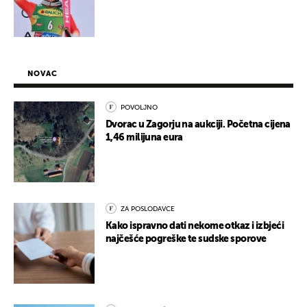
NOVAC
POVOLJNO
Dvorac u Zagorju na aukciji. Početna cijena
1,46 milijuna eura
ZA POSLODAVCE
Kako ispravno dati nekome otkaz i izbjeći
najčešće pogreške te sudske sporove