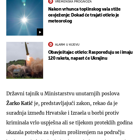
VREMENSKA PROGNOZA
Nakon vrhunca toplinskog vala stiže
osvježenje: Dokad će trajati otkrio je
meteorolog
ALARM U KIJEVU
Obavještajac otkrio: Raspoređuju se i imaju
120 raketa, napast će Ukrajinu
Državni tajnik u Ministarstvu unutarnjih poslova
Žarko Katić
je, predstavljajući zakon, rekao da je
suradnja između Hrvatske i Izraela u borbi protiv
kriminala vrlo uspješna ali se tijekom proteklih godina
ukazala potreba za njenim proširenjem na području