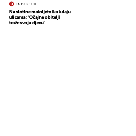
KAOS U CEUTI
Na stotine maloljetnika lutaju
ulicama: "Očajne obitelji
traže svoju djecu"