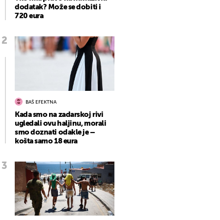
dodatak? Može se dobiti i
720 eura
BAŠ EFEKTNA
Kada smo na zadarskoj rivi
ugledali ovu haljinu, morali
smo doznati odakle je –
košta samo 18 eura