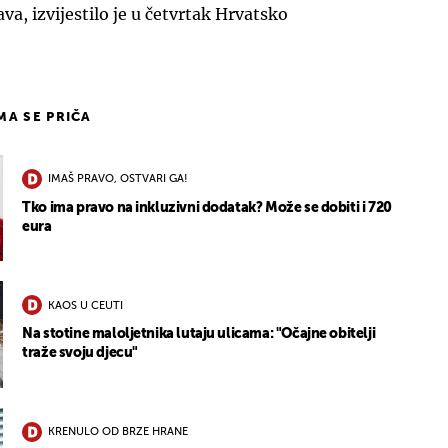
va, izvijestilo je u četvrtak Hrvatsko
IMA SE PRIČA
IMAŠ PRAVO, OSTVARI GA!
Tko ima pravo na inkluzivni dodatak? Može se dobiti i 720
eura
KAOS U CEUTI
Na stotine maloljetnika lutaju ulicama: "Očajne obitelji
traže svoju djecu"
KRENULO OD BRZE HRANE