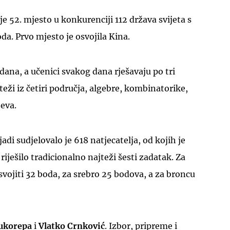
e 52. mjesto u konkurenciji 112 država svijeta s
a. Prvo mjesto je osvojila Kina.
dana, a učenici svakog dana rješavaju po tri
UKLJUČITE NOTIFIKACIJE
 teži iz četiri područja, algebre, kombinatorike,
jeva.
di sudjelovalo je 618 natjecatelja, od kojih je
iješilo tradicionalno najteži šesti zadatak. Za
svojiti 32 boda, za srebro 25 bodova, a za broncu
ukorepa
i
Vlatko Crnković
. Izbor, pripreme i