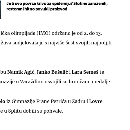
Je li ovo povrće krivo za epidemiju? Stotine zaraženih,
restorani hitno povukli proizvod
a olimpijada (IMO) održana je od 2. do 13.
ržava sudjelovala je s najviše šest svojih najboljih
ebu
Namik Agić
,
Janko Bušelić
i
Lara Semeš
te
imnazije u Varaždinu osvojili su brončane medalje.
olo
iz Gimnazije Frane Petrića u Zadru i
Lovre
e u Splitu dobili su pohvale.