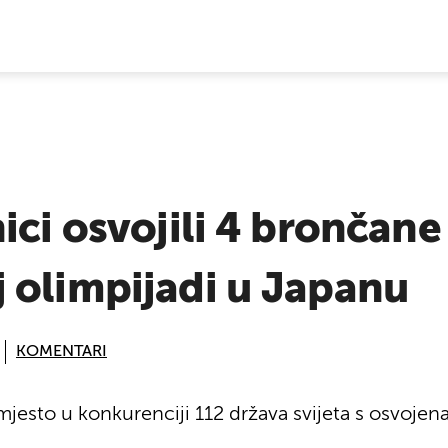
E VIJESTI
ici osvojili 4 brončan
 olimpijadi u Japanu
KOMENTARI
 mjesto u konkurenciji 112 država svijeta s osvoje