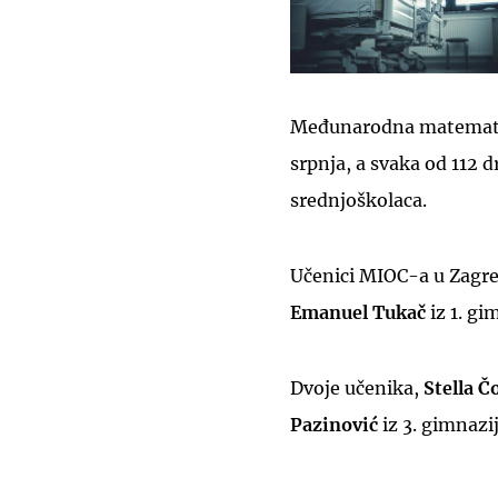
Međunarodna matematičk
srpnja, a svaka od 112 d
srednjoškolaca.
Učenici MIOC-a u Zagr
Emanuel Tukač
iz 1. g
Dvoje učenika,
Stella Č
Pazinović
iz 3. gimnazij