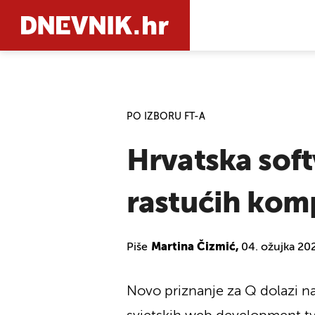
PRETRAŽIT
PO IZBORU FT-A
Hrvatska sof
rastućih kom
Piše
Martina Čizmić,
04. ožujka 20
Novo priznanje za Q dolazi na