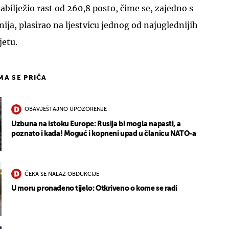
zabilježio rast od 260,8 posto, čime se, zajedno s
ja, plasirao na ljestvicu jednog od najuglednijih
jetu.
IMA SE PRIČA
OBAVJEŠTAJNO UPOZORENJE
Uzbuna na istoku Europe: Rusija bi mogla napasti, a
poznato i kada! Moguć i kopneni upad u članicu NATO-a
ČEKA SE NALAZ OBDUKCIJE
U moru pronađeno tijelo: Otkriveno o kome se radi