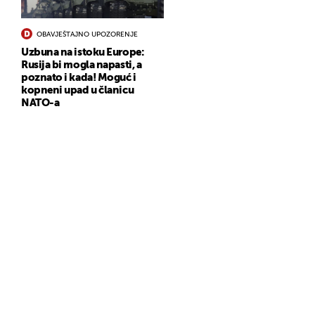
OBAVJEŠTAJNO UPOZORENJE
Uzbuna na istoku Europe:
Rusija bi mogla napasti, a
poznato i kada! Moguć i
kopneni upad u članicu
NATO-a