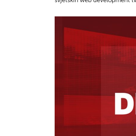
svjetskih web development tvr