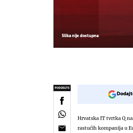
Slika nije dostupna
PODIJELITE
Dodajt
Hrvatska IT tvrtka Q na
rastućih kompanija u E