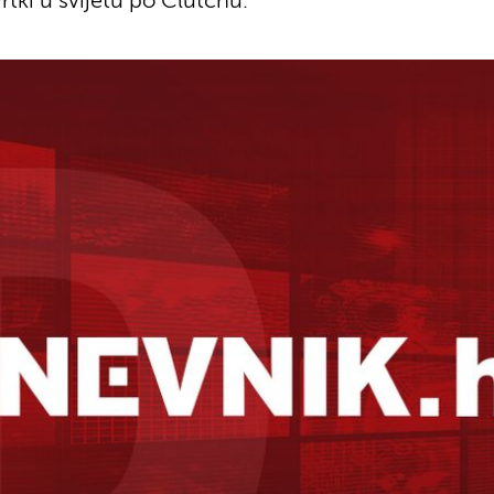
tki u svijetu po Clutchu.