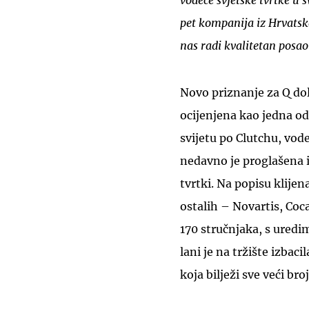
vodeće svjetske tvrtke u 
pet kompanija iz Hrvatske
nas radi kvalitetan posao
Novo priznanje za Q do
ocijenjena kao jedna od
svijetu po Clutchu, vode
nedavno je proglašena i
tvrtki. Na popisu klijen
ostalih – Novartis, Coc
170 stručnjaka, s uredi
lani je na tržište izbaci
koja bilježi sve veći bro