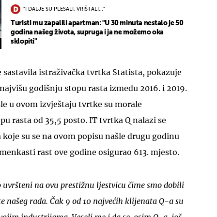
"I DALJE SU PLESALI, VRIŠTALI..."
Turisti mu zapalili apartman: "U 30 minuta nestalo je 50
godina našeg života, supruga i ja ne možemo oka
sklopiti"
je sastavila istraživačka tvrtka Statista, pokazuje
 najvišu godišnju stopu rasta između 2016. i 2019.
šle u ovom izvještaju tvrtke su morale
pu rasta od 35,5 posto. IT tvrtka Q nalazi se
koje su se na ovom popisu našle drugu godinu
menkasti rast ove godine osigurao 613. mjesto.
uvršteni na ovu prestižnu ljestvicu čime smo dobili
te našeg rada. Čak 9 od 10 najvećih klijenata Q-a su