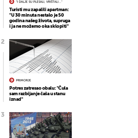
"I DALJE SU PLESALI, VRIŠTALI..."
Turisti mu zapalili apartman:
"U 30 minuta nestalo je 50
godina našeg života, supruga
i ja ne možemo oka sklopiti"
PRIMORJE
Potres zatresao obalu: "Čula
sam razbijanje čaša u stanu
iznad"