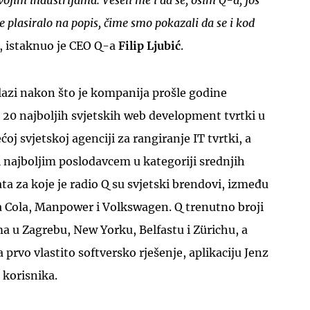
svojim industrijama. Veseli me i da se, osim Q-a, još
 plasiralo na popis, čime smo pokazali da se i kod
, istaknuo je CEO Q-a
Filip Ljubić
.
lazi nakon što je kompanija prošle godine
 20 najboljih svjetskih web development tvrtki u
UKLJUČITE NOTIFIKACIJE
ćoj svjetskoj agenciji za rangiranje IT tvrtki, a
 najboljim poslodavcem u kategoriji srednjih
ata za koje je radio Q su svjetski brendovi, između
a Cola, Manpower i Volkswagen. Q trenutno broji
ma u Zagrebu, New Yorku, Belfastu i Zürichu, a
la prvo vlastito softversko rješenje, aplikaciju Jenz
j korisnika.