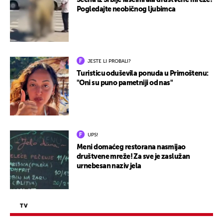
Scena iz Srbije fascinirala društvene mreže!
Pogledajte neobičnog ljubimca
JESTE LI PROBALI?
Turisticu oduševila ponuda u Primoštenu:
"Oni su puno pametniji od nas"
UPS!
Meni domaćeg restorana nasmijao
društvene mreže! Za sve je zaslužan
urnebesan naziv jela
TV