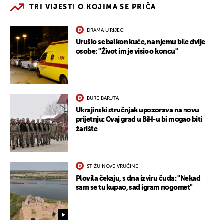
TRI VIJESTI O KOJIMA SE PRIČA
DRAMA U RIJECI
Urušio se balkon kuće, na njemu bile dvije
osobe: "Život im je visio o koncu"
BURE BARUTA
Ukrajinski stručnjak upozorava na novu
prijetnju: Ovaj grad u BiH-u bi mogao biti
žarište
STIŽU NOVE VRUĆINE
Plovila čekaju, s dna izviru čuda: "Nekad
sam se tu kupao, sad igram nogomet"