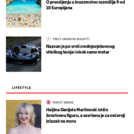
O preseljenju u inozemstvo razmišlja 9 od
10 Europljana
TREĆI UNIKATNI BUGATTI
Nazvan je po vrsti srednjovjekovnog
viteškog konja i visok samo metar
LIFESTYLE
POPUT SIRENE
Haljina Danijele Martinović ističe
ženstvenu figuru, a savršena je za večernji
izlazak na moru