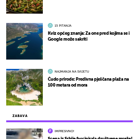
15 PITANJA
Kviz općeg znanja: Za one pred kojima se i
Google može sakriti
NAJMANJA NA SVIJETU
Čudo prirode: Predivna pješčana plaža na
100 metara od mora
ZABAVA
IMPRESIVNO!