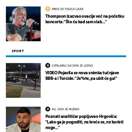
PRED 20 TISUĆA LJUDI
Thompson izazvao ovacije već na početku
koncerta: "Što ću kad sam slab..."
SPORT
CIPELARILI GA DOK JE LEŽAO
VIDEO Pojavila se nova snimka tučnjave
BBB-a i Torcide: "Je*ote, pa ubit će ga!"
AU, OVO JE RUŽNO
Poznati analitičar popljuvao Hrgovića:
"Lako ga je pogoditi, ne kreće se, ne koristi
noge..."