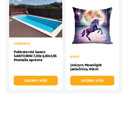
12.650,00 €
Poliesterski bazen
SANTORINI 7,00c3,00x1,55
6,99 €
Montaža opreme
Unicorn Moonlight
jastučnica, 40cm
SAZNAJ VIŠE
SAZNAJ VIŠE