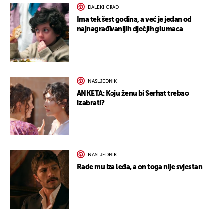
DALEKI GRAD
Ima tek šest godina, a već je jedan od
najnagrađivanijih dječjih glumaca
NASLJEDNIK
ANKETA: Koju ženu bi Serhat trebao
izabrati?
NASLJEDNIK
Rade mu iza leđa, a on toga nije svjestan