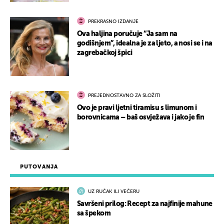
PREKRASNO IZDANJE
Ova haljina poručuje “Ja sam na
godišnjem”, idealna je za ljeto, a nosi se i na
zagrebačkoj špici
PREJEDNOSTAVNO ZA SLOŽITI
Ovo je pravi ljetni tiramisu s limunom i
borovnicama – baš osvježava i jako je fin
PUTOVANJA
UZ RUČAK ILI VEČERU
Savršeni prilog: Recept za najfinije mahune
sa špekom