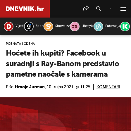
Vijesti
Sport
Showbizz
Lifestyle
Putovanja
PRETRAŽITE VIJESTI
POZNATA I CIJENA
Hoćete ih kupiti? Facebook u
suradnji s Ray-Banom predstavio
pametne naočale s kamerama
Piše
Hrvoje Jurman,
10. rujna 2021. @ 11:25
KOMENTARI