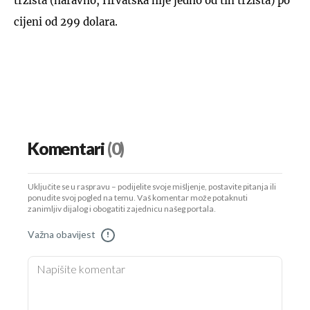
tržišta (naravno, Hrvatska nije jedno od tih tržišta) po
cijeni od 299 dolara.
Komentari
(0)
Uključite se u raspravu – podijelite svoje mišljenje, postavite pitanja ili
ponudite svoj pogled na temu. Vaš komentar može potaknuti
zanimljiv dijalog i obogatiti zajednicu našeg portala.
Važna obavijest
!