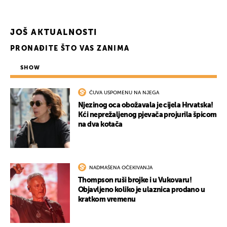
JOŠ AKTUALNOSTI
PRONAĐITE ŠTO VAS ZANIMA
SHOW
ČUVA USPOMENU NA NJEGA
Njezinog oca obožavala je cijela Hrvatska!
Kći neprežaljenog pjevača projurila špicom
na dva kotača
NADMAŠENA OČEKIVANJA
Thompson ruši brojke i u Vukovaru!
Objavljeno koliko je ulaznica prodano u
kratkom vremenu