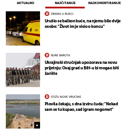
AKTUALNO
NAJČITANIJE
NAJKOMENTIRANIJE
DRAMA U RIJECI
Urušio se balkon kuće, na njemu bile dvije
osobe: "Život im je visio o koncu"
BURE BARUTA
Ukrajinski stručnjak upozorava na novu
prijetnju: Ovaj grad u BiH-u bi mogao biti
žarište
STIŽU NOVE VRUĆINE
Plovila čekaju, s dna izviru čuda: "Nekad
sam se tu kupao, sad igram nogomet"