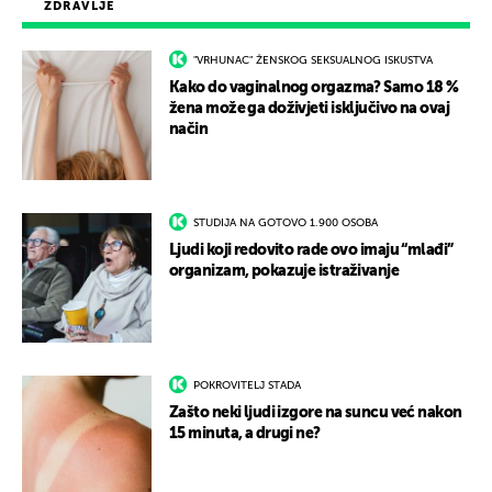
ZDRAVLJE
"VRHUNAC" ŽENSKOG SEKSUALNOG ISKUSTVA
Kako do vaginalnog orgazma? Samo 18 %
žena može ga doživjeti isključivo na ovaj
način
STUDIJA NA GOTOVO 1.900 OSOBA
Ljudi koji redovito rade ovo imaju “mlađi”
organizam, pokazuje istraživanje
POKROVITELJ STADA
Zašto neki ljudi izgore na suncu već nakon
15 minuta, a drugi ne?