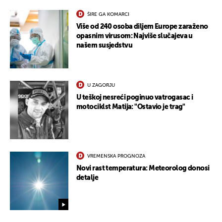
ŠIRE GA KOMARCI
Više od 240 osoba diljem Europe zaraženo
opasnim virusom: Najviše slučajeva u
našem susjedstvu
U ZAGORJU
U teškoj nesreći poginuo vatrogasac i
motociklst Matija: "Ostavio je trag"
VREMENSKA PROGNOZA
Novi rast temperatura: Meteorolog donosi
detalje