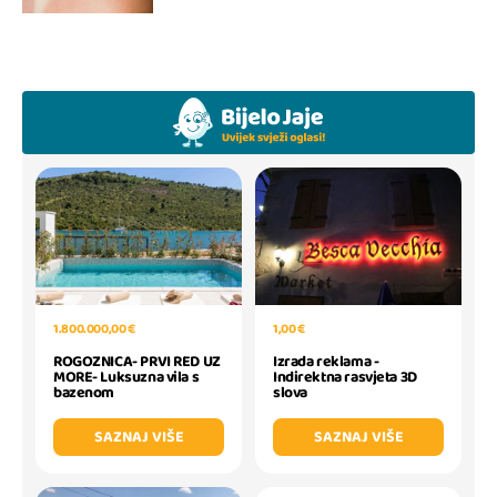
1,00 €
1.800.000,00 €
Izrada reklama -
ROGOZNICA- PRVI RED UZ
Indirektna rasvjeta 3D
MORE- Luksuzna vila s
slova
bazenom
SAZNAJ VIŠE
SAZNAJ VIŠE