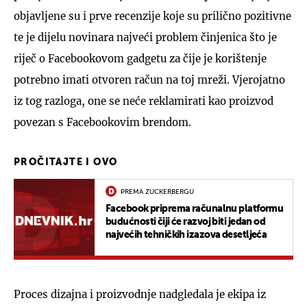
objavljene su i prve recenzije koje su prilično pozitivne
te je dijelu novinara najveći problem činjenica što je
riječ o Facebookovom gadgetu za čije je korištenje
potrebno imati otvoren račun na toj mreži. Vjerojatno
iz tog razloga, one se neće reklamirati kao proizvod
povezan s Facebookovim brendom.
PROČITAJTE I OVO
PREMA ZUCKERBERGU
Facebook priprema računalnu platformu
budućnosti čiji će razvoj biti jedan od
najvećih tehničkih izazova desetljeća
Proces dizajna i proizvodnje nadgledala je ekipa iz