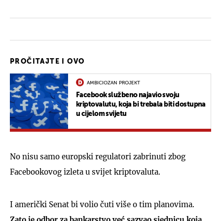
PROČITAJTE I OVO
AMBICIOZAN PROJEKT
Facebook službeno najavio svoju
kriptovalutu, koja bi trebala biti dostupna
u cijelom svijetu
No nisu samo europski regulatori zabrinuti zbog
Facebookovog izleta u svijet kriptovaluta.
I američki Senat bi volio čuti više o tim planovima.
Zato je odbor za bankarstvo već sazvao sjednicu koja