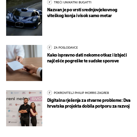
TREĆI UNIKATNI BUGATTI
Nazvan je po vrsti srednjovjekovnog
viteškog konja i visok samo metar
ZA POSLODAVCE
Kako ispravno dati nekome otkaz i izbjeći
najčešće pogreške te sudske sporove
POKROVITELJ PHILIP MORRIS ZAGREB
Digitalna rješenja za stvarne probleme: Dva
hrvatska projekta dobila potporu za razvoj