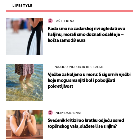
LIFESTYLE
BAŠ EFEKTNA
Kada smo na zadarskoj rivi ugledali ovu
haljinu, morali smo doznati odakle je –
košta samo 18 eura
NAJSIGURNIJI OBLIK REKREACIJE
Vježbe za koljeno u moru: 5 sigurnih vježbi
koje mogu smanjiti bol i poboljšati
pokretljivost
(NE)PRIMJERENA?
Svećenik kritizirao kratku odjeću usred
toplinskog vala, slažete li se s njim?