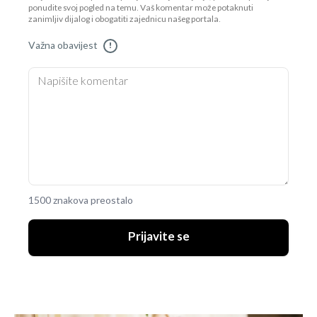
ponudite svoj pogled na temu. Vaš komentar može potaknuti
zanimljiv dijalog i obogatiti zajednicu našeg portala.
Važna obavijest
!
1500 znakova preostalo
Prijavite se