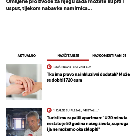
Omiljene proizvode za njegu sada možete kupiti i
usput, tijekom nabavke namirnica...
AKTUALNO
NAJČITANIJE
NAJKOMENTIRANIJE
IMAŠ PRAVO, OSTVARI GA!
Tko ima pravo na inkluzivni dodatak? Može
se dobiti i 720 eura
"I DALJE SU PLESALI, VRIŠTALI..."
Turisti mu zapalili apartman: "U 30 minuta
nestalo je 50 godina našeg života, supruga
i ja ne možemo oka sklopiti"