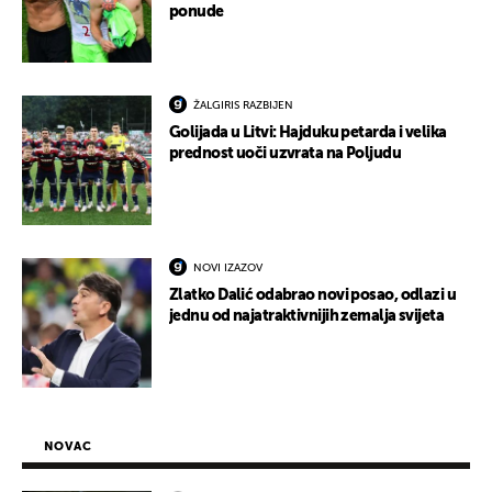
ponude
ŽALGIRIS RAZBIJEN
Golijada u Litvi: Hajduku petarda i velika
prednost uoči uzvrata na Poljudu
NOVI IZAZOV
Zlatko Dalić odabrao novi posao, odlazi u
jednu od najatraktivnijih zemalja svijeta
NOVAC