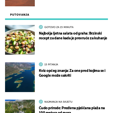
PUTOVANJA
GOTOVO ZA 15 MINUTA
Najbolja ljetna salata od graha: Brzinski
recept za dane kada je prevruće za kuhanje
15 PITANJA
Kviz općeg znanja: Za one pred kojima se i
Google može sakriti
NAJMANJA NA SVIJETU
Čudo prirode: Predivna pješčana plaža na