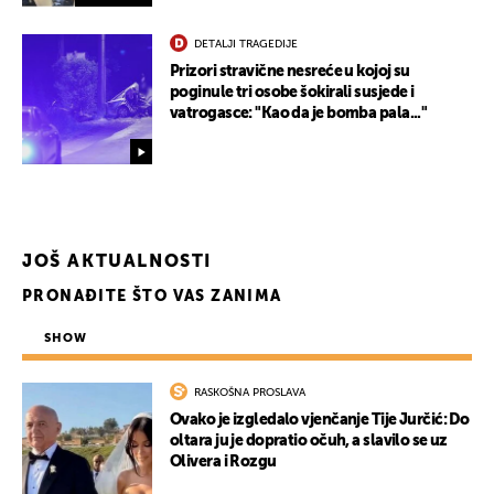
DETALJI TRAGEDIJE
Prizori stravične nesreće u kojoj su
poginule tri osobe šokirali susjede i
vatrogasce: "Kao da je bomba pala..."
JOŠ AKTUALNOSTI
PRONAĐITE ŠTO VAS ZANIMA
SHOW
RASKOŠNA PROSLAVA
Ovako je izgledalo vjenčanje Tije Jurčić: Do
oltara ju je dopratio očuh, a slavilo se uz
Olivera i Rozgu