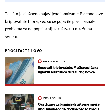
Tek što je službeno najavljeno lansiranje Facebookove
kriptovalute Libra, već su se pojavile prve naznake
problema za najpopularniju društvenu mrežu na
svijetu.
PROČITAJTE I OVO
PRIJEVARA IZ 2023.
Kupovali kriptovalute: Muškarac i žena
ugrabili 400 tisuća eura tuđeg novca
VAŽNA ODLUKA
Ova država zabranjuje društvene mreže
djeci mlađoj od 16 godina: Što to znači i