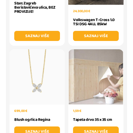
Stan: Zagreb
Berislavićeva ulica, BEZ
24.300,00 €
PROVIZIJE!
Volkswagen T-Cross 1.0
TSI DSG 4ALL 85kW
SAZNAJ VIŠE
SAZNAJ VIŠE
699,00 €
1,59 €
Blush ogrlica Regina
Tapeta drvo 35 x 35 cm
SAZNAJ VIŠE
SAZNAJ VIŠE