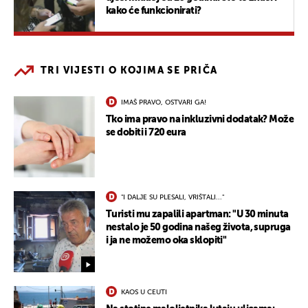
kako će funkcionirati?
TRI VIJESTI O KOJIMA SE PRIČA
IMAŠ PRAVO, OSTVARI GA!
Tko ima pravo na inkluzivni dodatak? Može
se dobiti i 720 eura
"I DALJE SU PLESALI, VRIŠTALI..."
Turisti mu zapalili apartman: "U 30 minuta
nestalo je 50 godina našeg života, supruga
i ja ne možemo oka sklopiti"
KAOS U CEUTI