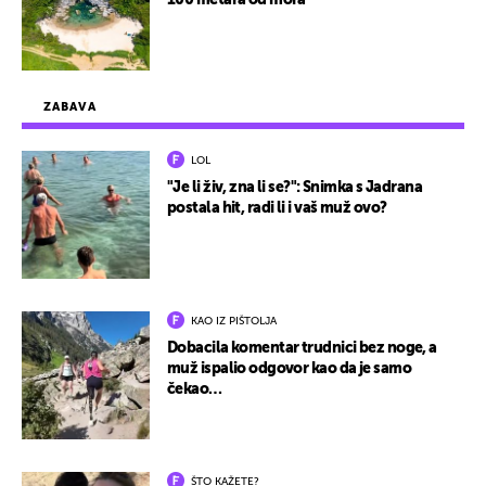
100 metara od mora
ZABAVA
LOL
"Je li živ, zna li se?": Snimka s Jadrana
postala hit, radi li i vaš muž ovo?
KAO IZ PIŠTOLJA
Dobacila komentar trudnici bez noge, a
muž ispalio odgovor kao da je samo
čekao…
ŠTO KAŽETE?