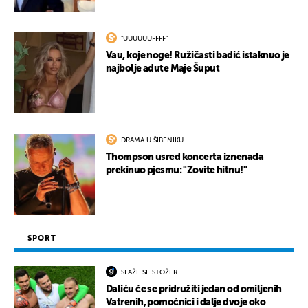
"UUUUUUFFFF"
Vau, koje noge! Ružičasti badić istaknuo je
najbolje adute Maje Šuput
DRAMA U ŠIBENIKU
Thompson usred koncerta iznenada
prekinuo pjesmu: "Zovite hitnu!"
SPORT
SLAŽE SE STOŽER
Daliću će se pridružiti jedan od omiljenih
Vatrenih, pomoćnici i dalje dvoje oko