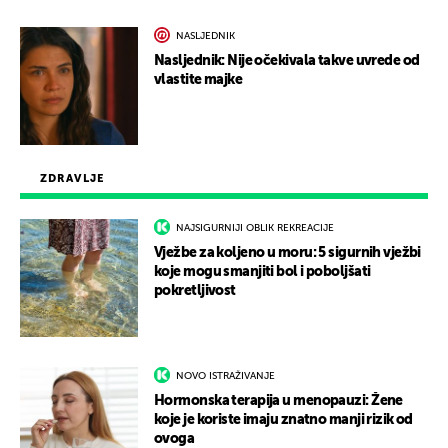
NASLJEDNIK
Nasljednik: Nije očekivala takve uvrede od
vlastite majke
ZDRAVLJE
NAJSIGURNIJI OBLIK REKREACIJE
Vježbe za koljeno u moru: 5 sigurnih vježbi
koje mogu smanjiti bol i poboljšati
pokretljivost
NOVO ISTRAŽIVANJE
Hormonska terapija u menopauzi: Žene
koje je koriste imaju znatno manji rizik od
ovoga