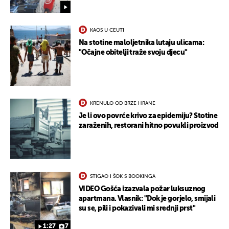
KAOS U CEUTI
UKLJUČITE NOTIFIKACIJE
Na stotine maloljetnika lutaju ulicama:
"Očajne obitelji traže svoju djecu"
KRENULO OD BRZE HRANE
Je li ovo povrće krivo za epidemiju? Stotine
zaraženih, restorani hitno povukli proizvod
STIGAO I ŠOK S BOOKINGA
VIDEO Gošća izazvala požar luksuznog
apartmana. Vlasnik: "Dok je gorjelo, smijali
su se, pili i pokazivali mi srednji prst"
1:27
7