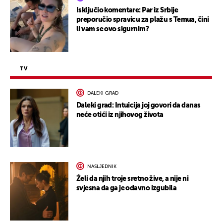
Isključio komentare: Par iz Srbije
preporučio spravicu za plažu s Temua, čini
li vam se ovo sigurnim?
TV
DALEKI GRAD
Daleki grad: Intuicija joj govori da danas
neće otići iz njihovog života
NASLJEDNIK
Želi da njih troje sretno žive, a nije ni
svjesna da ga je odavno izgubila