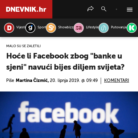
Vijesti
Sport
Showbizz
Lifestyle
Putovanja
PRETRAŽITE VIJESTI
MALO SU SE ZALETILI
Hoće li Facebook zbog "banke u
sjeni" navući bijes diljem svijeta?
Piše
Martina Čizmić,
20. lipnja 2019. @ 09:49
KOMENTARI