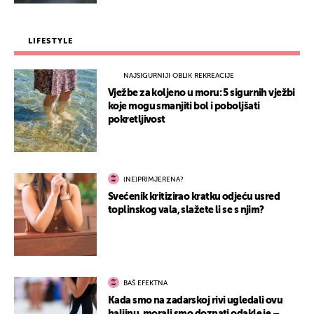
LIFESTYLE
NAJSIGURNIJI OBLIK REKREACIJE
Vježbe za koljeno u moru: 5 sigurnih vježbi
koje mogu smanjiti bol i poboljšati
pokretljivost
(NE)PRIMJERENA?
Svećenik kritizirao kratku odjeću usred
toplinskog vala, slažete li se s njim?
BAŠ EFEKTNA
Kada smo na zadarskoj rivi ugledali ovu