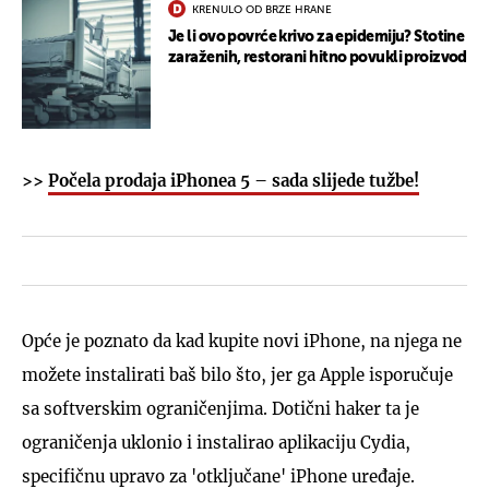
KRENULO OD BRZE HRANE
Je li ovo povrće krivo za epidemiju? Stotine
zaraženih, restorani hitno povukli proizvod
>>
Počela prodaja iPhonea 5 – sada slijede tužbe!
Opće je poznato da kad kupite novi iPhone, na njega ne
možete instalirati baš bilo što, jer ga Apple isporučuje
sa softverskim ograničenjima. Dotični haker ta je
ograničenja uklonio i instalirao aplikaciju Cydia,
specifičnu upravo za 'otključane' iPhone uređaje.