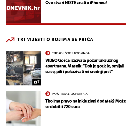
Ove stvari NISTE znali o iPhoneu!
TRI VIJESTI O KOJIMA SE PRIČA
STIGAO I ŠOK S BOOKINGA
VIDEO Gošća izazvala požar luksuznog
apartmana. Vlasnik: "Dok je gorjelo, smijali
su se, pili i pokazivali mi srednji prst"
7
IMAŠ PRAVO, OSTVARI GA!
Tko ima pravo na inkluzivni dodatak? Može
se dobiti i 720 eura