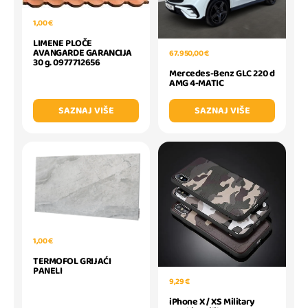
1,00 €
LIMENE PLOČE
AVANGARDE GARANCIJA
67.950,00 €
30 g. 0977712656
Mercedes-Benz GLC 220 d
AMG 4-MATIC
SAZNAJ VIŠE
SAZNAJ VIŠE
1,00 €
TERMOFOL GRIJAĆI
PANELI
9,29 €
iPhone X / XS Military