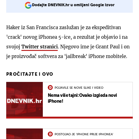
Dodajte DNEVNIK.hr u omiljeni Google izvor
Haker iz San Francisca zaslužan je za ekspeditivan
'crack' novog iPhonea 5-ice, a rezultat je objavio i na
svojoj
Twitter stranici
. Njegovo ime je Grant Paul i on
je proizvođač softvera za 'jailbreak' iPhone mobitele.
PROČITAJTE I OVO
POJAVILE SE NOVE SLIKE I VIDEO
Nema više tajni: Ovako izgleda novi
iPhone!
POSTOJAO JE 'IPHONE PRIJE IPHONEA'