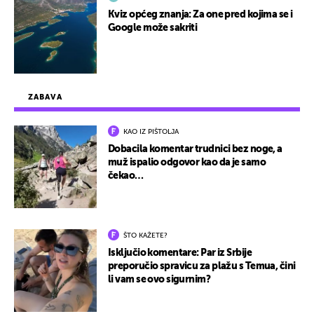
Kviz općeg znanja: Za one pred kojima se i
Google može sakriti
ZABAVA
KAO IZ PIŠTOLJA
Dobacila komentar trudnici bez noge, a
muž ispalio odgovor kao da je samo
čekao…
ŠTO KAŽETE?
Isključio komentare: Par iz Srbije
preporučio spravicu za plažu s Temua, čini
li vam se ovo sigurnim?