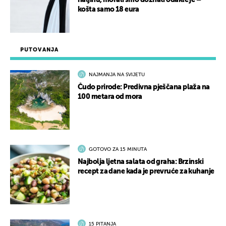
haljinu, morali smo doznati odakle je –
košta samo 18 eura
PUTOVANJA
NAJMANJA NA SVIJETU
Čudo prirode: Predivna pješčana plaža na
100 metara od mora
GOTOVO ZA 15 MINUTA
Najbolja ljetna salata od graha: Brzinski
recept za dane kada je prevruće za kuhanje
15 PITANJA