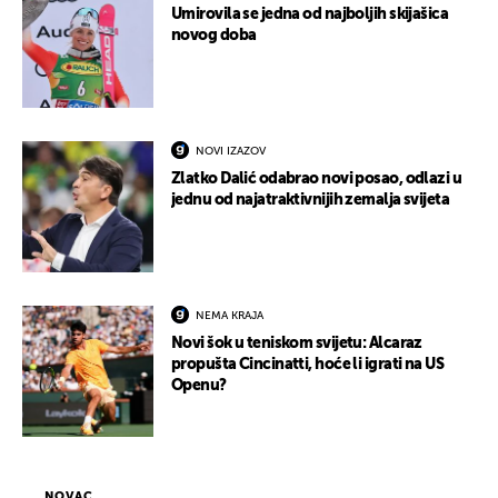
Umirovila se jedna od najboljih skijašica
novog doba
NOVI IZAZOV
Zlatko Dalić odabrao novi posao, odlazi u
jednu od najatraktivnijih zemalja svijeta
NEMA KRAJA
Novi šok u teniskom svijetu: Alcaraz
propušta Cincinatti, hoće li igrati na US
Openu?
NOVAC