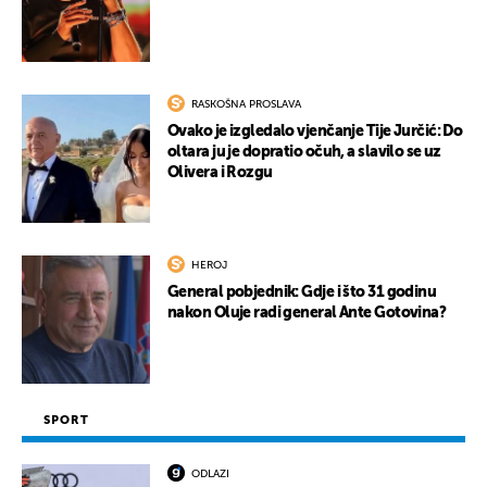
RASKOŠNA PROSLAVA
Ovako je izgledalo vjenčanje Tije Jurčić: Do
oltara ju je dopratio očuh, a slavilo se uz
Olivera i Rozgu
HEROJ
General pobjednik: Gdje i što 31 godinu
nakon Oluje radi general Ante Gotovina?
SPORT
ODLAZI