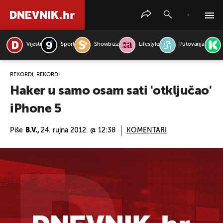
Vijesti
Sport
Showbizz
Lifestyle
Putovanja
PRETRAŽITE VIJESTI
REKORDI, REKORDI
Haker u samo osam sati 'otključao'
iPhone 5
Piše
B.V.,
24. rujna 2012. @ 12:38
KOMENTARI