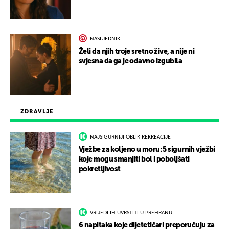
NASLJEDNIK
Želi da njih troje sretno žive, a nije ni
svjesna da ga je odavno izgubila
ZDRAVLJE
NAJSIGURNIJI OBLIK REKREACIJE
Vježbe za koljeno u moru: 5 sigurnih vježbi
koje mogu smanjiti bol i poboljšati
pokretljivost
VRIJEDI IH UVRSTITI U PREHRANU
6 napitaka koje dijetetičari preporučuju za