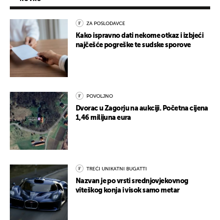
ZA POSLODAVCE
Kako ispravno dati nekome otkaz i izbjeći
najčešće pogreške te sudske sporove
POVOLJNO
Dvorac u Zagorju na aukciji. Početna cijena
1,46 milijuna eura
TREĆI UNIKATNI BUGATTI
Nazvan je po vrsti srednjovjekovnog
viteškog konja i visok samo metar