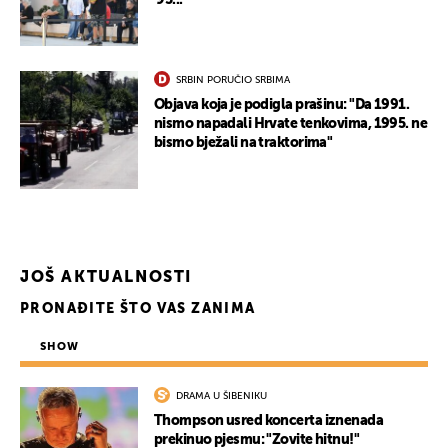
'95..."
SRBIN PORUČIO SRBIMA
Objava koja je podigla prašinu: "Da 1991.
nismo napadali Hrvate tenkovima, 1995. ne
bismo bježali na traktorima"
JOŠ AKTUALNOSTI
PRONAĐITE ŠTO VAS ZANIMA
UKLJUČITE NOTIFIKACIJE
SHOW
DRAMA U ŠIBENIKU
Thompson usred koncerta iznenada
prekinuo pjesmu: "Zovite hitnu!"