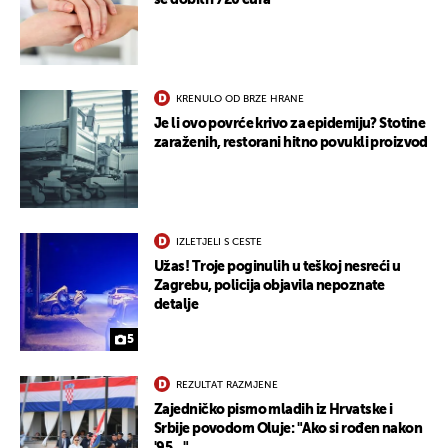
se dobiti i 720 eura
KRENULO OD BRZE HRANE
Je li ovo povrće krivo za epidemiju? Stotine
zaraženih, restorani hitno povukli proizvod
IZLETJELI S CESTE
Užas! Troje poginulih u teškoj nesreći u
Zagrebu, policija objavila nepoznate
detalje
5
REZULTAT RAZMJENE
Zajedničko pismo mladih iz Hrvatske i
Srbije povodom Oluje: "Ako si rođen nakon