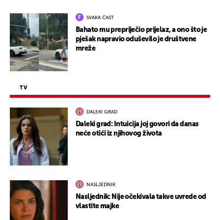
SVAKA ČAST
Bahato mu prepriječio prijelaz, a ono što je
pješak napravio oduševilo je društvene
mreže
TV
DALEKI GRAD
Daleki grad: Intuicija joj govori da danas
neće otići iz njihovog života
NASLJEDNIK
Nasljednik: Nije očekivala takve uvrede od
vlastite majke