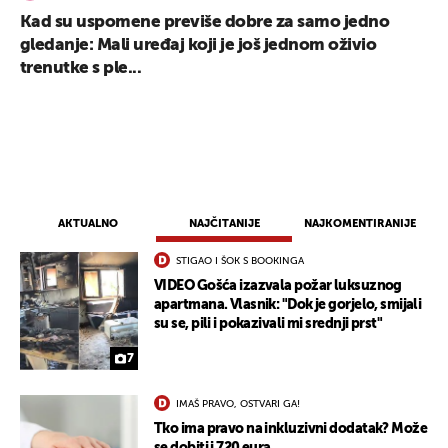
Kad su uspomene previše dobre za samo jedno
gledanje: Mali uređaj koji je još jednom oživio
trenutke s ple...
AKTUALNO
NAJČITANIJE
NAJKOMENTIRANIJE
STIGAO I ŠOK S BOOKINGA
VIDEO Gošća izazvala požar luksuznog
apartmana. Vlasnik: "Dok je gorjelo, smijali
su se, pili i pokazivali mi srednji prst"
7
IMAŠ PRAVO, OSTVARI GA!
Tko ima pravo na inkluzivni dodatak? Može