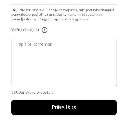
Uključite se u raspravu – podijelite svoje mišljenje, postavite pitanja ili
ponudite svoj pogled na temu. Vaš komentar može potaknuti
zanimljiv dijalog i obogatiti zajednicu našeg portala.
Važna obavijest
!
1500 znakova preostalo
Prijavite se