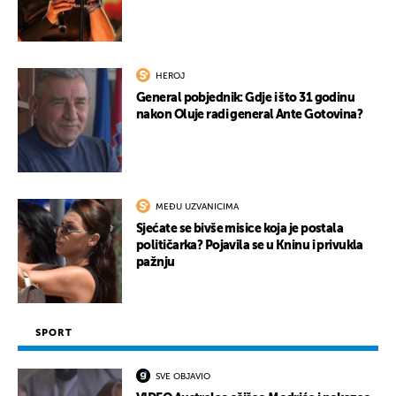
HEROJ
General pobjednik: Gdje i što 31 godinu
nakon Oluje radi general Ante Gotovina?
MEĐU UZVANICIMA
Sjećate se bivše misice koja je postala
političarka? Pojavila se u Kninu i privukla
pažnju
SPORT
SVE OBJAVIO