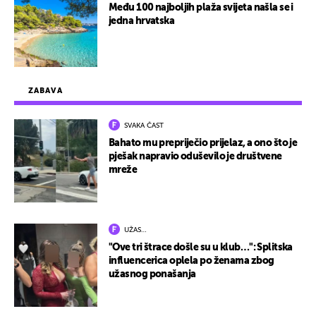
Među 100 najboljih plaža svijeta našla se i
jedna hrvatska
ZABAVA
SVAKA ČAST
Bahato mu prepriječio prijelaz, a ono što je
pješak napravio oduševilo je društvene
mreže
UŽAS…
"Ove tri štrace došle su u klub…": Splitska
influencerica oplela po ženama zbog
užasnog ponašanja