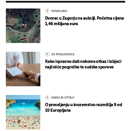
POVOLJNO
Dvorac u Zagorju na aukciji. Početna cijena
1,46 milijuna eura
ZA POSLODAVCE
Kako ispravno dati nekome otkaz i izbjeći
najčešće pogreške te sudske sporove
KAMO BI OTIŠLI?
O preseljenju u inozemstvo razmišlja 9 od
10 Europljana