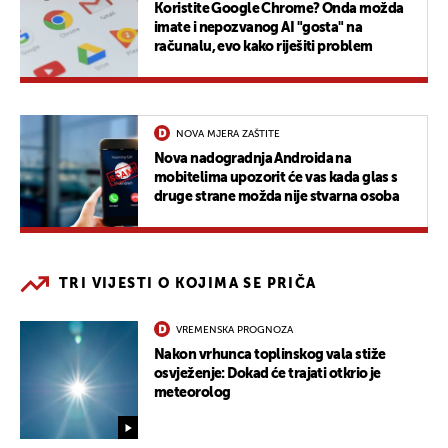
Koristite Google Chrome? Onda možda
imate i nepozvanog AI "gosta" na
računalu, evo kako riješiti problem
NOVA MJERA ZAŠTITE
Nova nadogradnja Androida na
mobitelima upozorit će vas kada glas s
druge strane možda nije stvarna osoba
TRI VIJESTI O KOJIMA SE PRIČA
VREMENSKA PROGNOZA
Nakon vrhunca toplinskog vala stiže
osvježenje: Dokad će trajati otkrio je
meteorolog