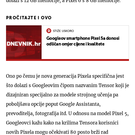
dolazi s 12 GB memorije, a Pixel 6 s 8 GB memorije.
PROČITAJTE I OVO
STIŽE USKORO
Googleov smartphone Pixel 5a donosi
odličan omjer cijene i kvalitete
Ono po čemu je nova generacija Pixela specifična jest
što dolazi s Googleovim čipom nazvanim Tensor koji je
dizajniran specijalno za modele strojnog učenja pa
poboljšava opcije poput Google Assistanta,
prevoditelja, fotografija itd. U odnosu na model Pixel 5,
Googleovci kažu kako na krilima Tensora korisnici
novih Pixela mogu očekivati 80 posto brži rad