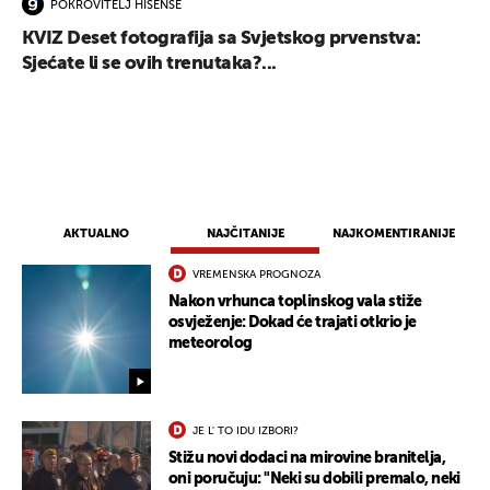
POKROVITELJ HISENSE
KVIZ Deset fotografija sa Svjetskog prvenstva:
Sjećate li se ovih trenutaka?...
AKTUALNO
NAJČITANIJE
NAJKOMENTIRANIJE
VREMENSKA PROGNOZA
Nakon vrhunca toplinskog vala stiže
osvježenje: Dokad će trajati otkrio je
UKLJUČITE NOTIFIKACIJE
meteorolog
JE L' TO IDU IZBORI?
Stižu novi dodaci na mirovine branitelja,
oni poručuju: "Neki su dobili premalo, neki