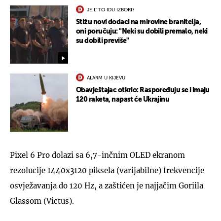
JE L' TO IDU IZBORI?
Stižu novi dodaci na mirovine branitelja,
oni poručuju: "Neki su dobili premalo, neki
su dobili previše"
ALARM U KIJEVU
Obavještajac otkrio: Raspoređuju se i imaju
120 raketa, napast će Ukrajinu
Pixel 6 Pro dolazi sa 6,7-inčnim OLED ekranom
rezolucije 1440x3120 piksela (varijabilne) frekvencije
osvježavanja do 120 Hz, a zaštićen je najjačim Goriila
Glassom (Victus).