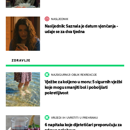
NASLJEDNIK
Nasljednik: Saznala je datum vjenčanja -
udaje se za dva tjedna
ZDRAVLJE
NAJSIGURNIJI OBLIK REKREACIJE
Vježbe za koljeno u moru: 5 sigurnih vježbi
koje mogu smanjiti bol i poboljšati
pokretljivost
VRIJEDI IH UVRSTITI U PREHRANU
6 napitaka koje dijetetičari preporučuju za