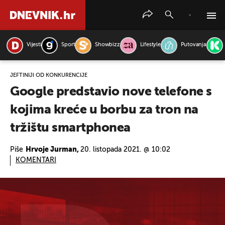
Vijesti
Sport
Showbizz
Lifestyle
Putovanja
PRETRAŽITE VIJESTI
JEFTINIJI OD KONKURENCIJE
Google predstavio nove telefone s
kojima kreće u borbu za tron na
tržištu smartphonea
Piše
Hrvoje Jurman,
20. listopada 2021. @ 10:02
KOMENTARI