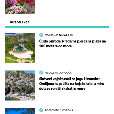
PUTOVANJA
NAJMANJA NA SVIJETU
Čudo prirode: Predivna pješčana plaža na
100 metara od mora
NEDALEKO OD PLOČA
Skriveni vojni tuneli na jugu Hrvatske:
Omiljena kupališta na koja lokalci u miru
dolaze roniti i skakati u more
POKROVITELJ CORONA