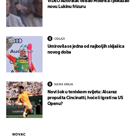
VIDEO Australac ošišao Modrića i pokazao
novu Lukinu frizuru
ODLAZI
Umirovila se jedna od najboljih skijašica
novog doba
NEMA KRAJA
Novi šok u teniskom svijetu: Alcaraz
propušta Cincinatti, hoće li igrati na US
Openu?
NOVAC