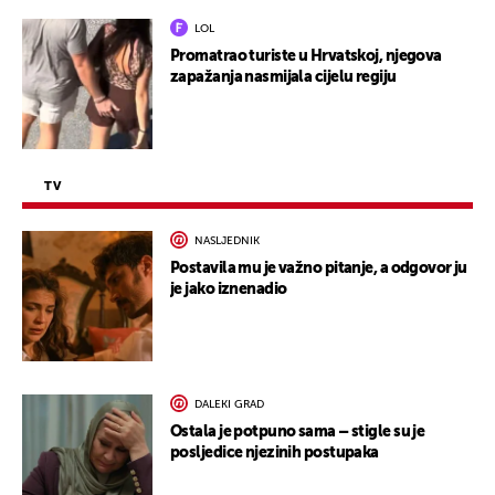
LOL
Promatrao turiste u Hrvatskoj, njegova
zapažanja nasmijala cijelu regiju
TV
NASLJEDNIK
Postavila mu je važno pitanje, a odgovor ju
je jako iznenadio
DALEKI GRAD
Ostala je potpuno sama – stigle su je
posljedice njezinih postupaka