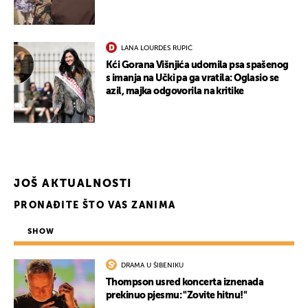
LANA LOURDES RUPIĆ
Kći Gorana Višnjića udomila psa spašenog
s imanja na Učki pa ga vratila: Oglasio se
azil, majka odgovorila na kritike
JOŠ AKTUALNOSTI
PRONAĐITE ŠTO VAS ZANIMA
SHOW
DRAMA U ŠIBENIKU
Thompson usred koncerta iznenada
prekinuo pjesmu: "Zovite hitnu!"