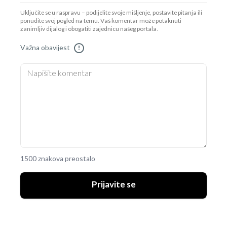
Uključite se u raspravu – podijelite svoje mišljenje, postavite pitanja ili
ponudite svoj pogled na temu. Vaš komentar može potaknuti
zanimljiv dijalog i obogatiti zajednicu našeg portala.
Važna obavijest
!
1500 znakova preostalo
Prijavite se