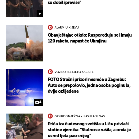
su dobili previše"
ALARM U KIJEVU
Obavještajac otkrio: Raspoređuju se i imaju
120 raketa, napast će Ukrajinu
VOZILO SLETJELO S CESTE
FOTO Strašni prizori nesreće u Zagrebu:
Auto se prepolovio, jedna osoba poginula,
dvije ozlijeđene
4
GOSPO SNJEŽNA - RASHLADI NAS
Priča iza čudesnog svetišta u Liču privlači
stotine vjernika: "Stalno se rušila, a onda je
usred ljeta pao snijeg"