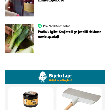
zdrave zglobove
PIŠE NUTRICIONISTICA
Poriluk i giht: Smijete li ga jesti ili riskirate
novi napadaj?