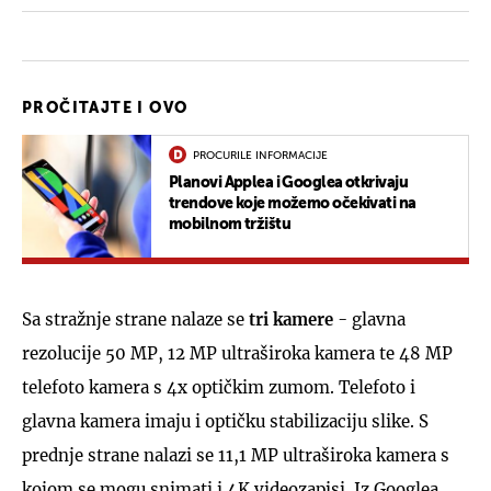
PROČITAJTE I OVO
PROCURILE INFORMACIJE
Planovi Applea i Googlea otkrivaju
trendove koje možemo očekivati na
mobilnom tržištu
Sa stražnje strane nalaze se
tri kamere
- glavna
rezolucije 50 MP, 12 MP ultraširoka kamera te 48 MP
telefoto kamera s 4x optičkim zumom. Telefoto i
glavna kamera imaju i optičku stabilizaciju slike. S
prednje strane nalazi se 11,1 MP ultraširoka kamera s
kojom se mogu snimati i 4K videozapisi. Iz Googlea