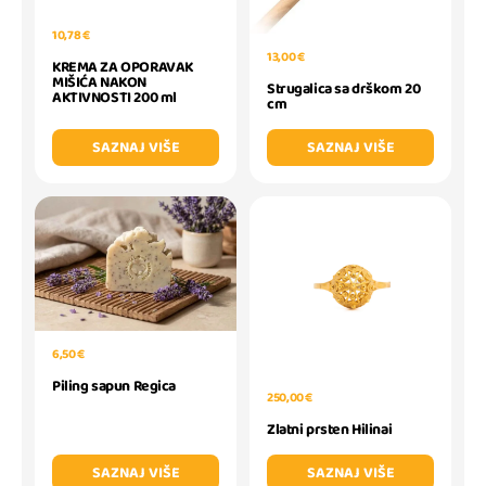
10,78 €
13,00 €
KREMA ZA OPORAVAK
MIŠIĆA NAKON
Strugalica sa drškom 20
AKTIVNOSTI 200 ml
cm
SAZNAJ VIŠE
SAZNAJ VIŠE
6,50 €
Piling sapun Regica
250,00 €
Zlatni prsten Hilinai
SAZNAJ VIŠE
SAZNAJ VIŠE