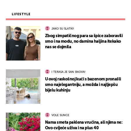
LIFESTYLE
JAKO SU SLATKI!
Zbog simpatičnog para sa špice zaboravili
smo i na modu, no damina haljina itekako
nas se dojmila
I TERASA JE SAN SNOVA!
U ovoj raskošnoj kući s bazenom pronašli
smo najelegantniju, a možda i najljepšu
bijelu kuhinju
VOLE SUNCE
Nama smeta paklena vrućina, ali njima ne:
Ovo cvijeće uživa i na plus 40