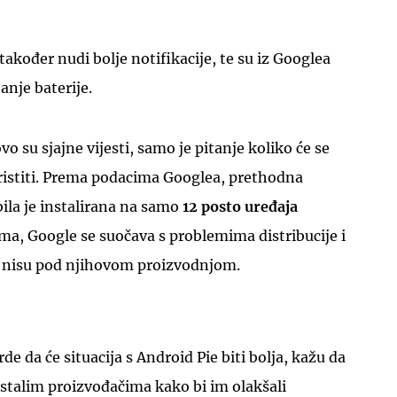
akođer nudi bolje notifikacije, te su iz Googlea
anje baterije.
o su sjajne vijesti, samo je pitanje koliko će se
UKLJUČITE NOTIFIKACIJE
ristiti. Prema podacima Googlea, prethodna
bila je instalirana na samo
12 posto uređaja
ma, Google se suočava s problemima distribucije i
ji nisu pod njihovom proizvodnjom.
e da će situacija s Android Pie biti bolja, kažu da
stalim proizvođačima kako bi im olakšali