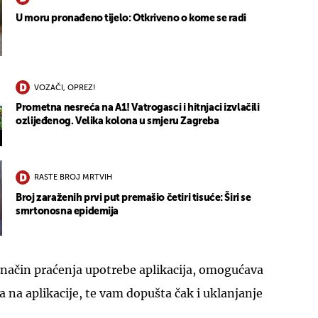
U moru pronađeno tijelo: Otkriveno o kome se radi
VOZAČI, OPREZ!
Prometna nesreća na A1! Vatrogasci i hitnjaci izvlačili
ozlijeđenog. Velika kolona u smjeru Zagreba
RASTE BROJ MRTVIH
Broj zaraženih prvi put premašio četiri tisuće: Širi se
smrtonosna epidemija
način praćenja upotrebe aplikacija, omogućava
a na aplikacije, te vam dopušta čak i uklanjanje