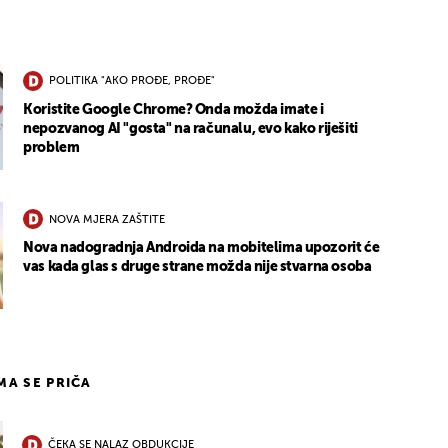
POLITIKA "AKO PROĐE, PROĐE"
Koristite Google Chrome? Onda možda imate i
nepozvanog AI "gosta" na računalu, evo kako riješiti
problem
NOVA MJERA ZAŠTITE
Nova nadogradnja Androida na mobitelima upozorit će
vas kada glas s druge strane možda nije stvarna osoba
IMA SE PRIČA
ČEKA SE NALAZ OBDUKCIJE