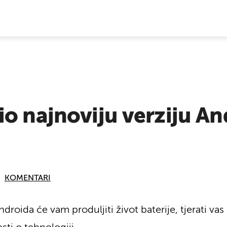
E VIJESTI
o najnoviju verziju An
KOMENTARI
droida će vam produljiti život baterije, tjerati va