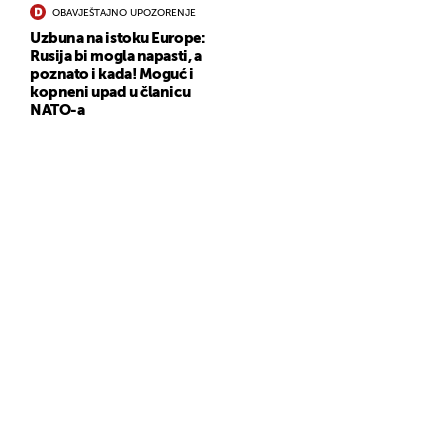
OBAVJEŠTAJNO UPOZORENJE
Uzbuna na istoku Europe:
Rusija bi mogla napasti, a
poznato i kada! Moguć i
kopneni upad u članicu
NATO-a