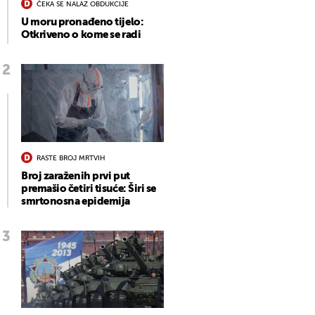
ČEKA SE NALAZ OBDUKCIJE
U moru pronađeno tijelo:
Otkriveno o kome se radi
RASTE BROJ MRTVIH
Broj zaraženih prvi put
premašio četiri tisuće: Širi se
smrtonosna epidemija