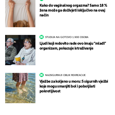
Kako do vaginalnog orgazma? Samo 18 %
žena može ga doživjeti isključivo na ovaj
način
STUDIJA NA GOTOVO 1.900 OSOBA
Ljudi koji redovito rade ovo imaju “mlađi”
organizam, pokazuje istraživanje
NAJSIGURNIJI OBLIK REKREACIJE
Vježbe za koljeno u moru: 5 sigurnih vježbi
koje mogu smanjiti bol i poboljšati
pokretljivost