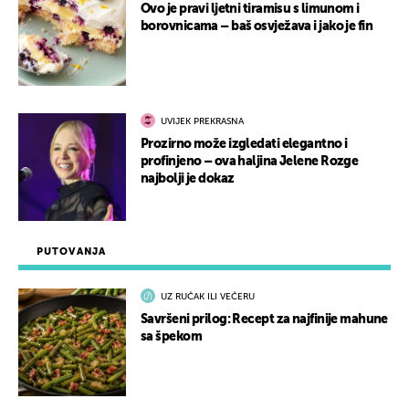
Ovo je pravi ljetni tiramisu s limunom i
borovnicama – baš osvježava i jako je fin
UVIJEK PREKRASNA
Prozirno može izgledati elegantno i
profinjeno – ova haljina Jelene Rozge
najbolji je dokaz
PUTOVANJA
UZ RUČAK ILI VEČERU
Savršeni prilog: Recept za najfinije mahune
sa špekom