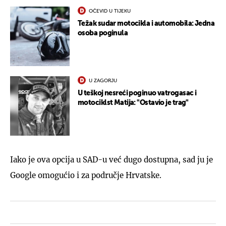
OČEVID U TIJEKU
Težak sudar motocikla i automobila: Jedna
osoba poginula
U ZAGORJU
U teškoj nesreći poginuo vatrogasac i
motociklst Matija: "Ostavio je trag"
Iako je ova opcija u SAD-u već dugo dostupna, sad ju je
Google omogućio i za područje Hrvatske.