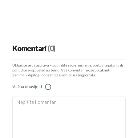
Komentari
(0)
Uključite se u raspravu – podijelite svoje mišljenje, postavite pitanja ili
ponudite svoj pogled na temu. Vaš komentar može potaknuti
zanimljiv dijalog i obogatiti zajednicu našeg portala.
Važna obavijest
!