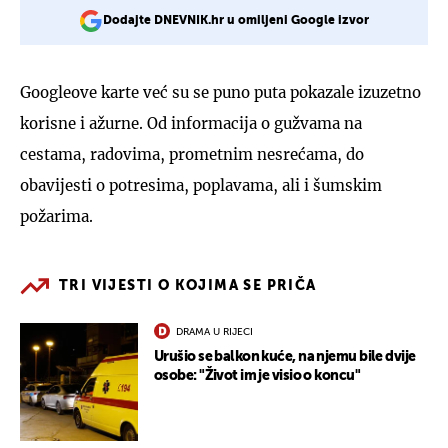
Dodajte DNEVNIK.hr u omiljeni Google izvor
Googleove karte već su se puno puta pokazale izuzetno
korisne i ažurne. Od informacija o gužvama na
cestama, radovima, prometnim nesrećama, do
obavijesti o potresima, poplavama, ali i šumskim
požarima.
TRI VIJESTI O KOJIMA SE PRIČA
DRAMA U RIJECI
Urušio se balkon kuće, na njemu bile dvije
osobe: "Život im je visio o koncu"