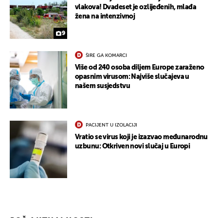
vlakova! Dvadeset je ozlijeđenih, mlađa
žena na intenzivnoj
9
ŠIRE GA KOMARCI
Više od 240 osoba diljem Europe zaraženo
opasnim virusom: Najviše slučajeva u
našem susjedstvu
PACIJENT U IZOLACIJI
Vratio se virus koji je izazvao međunarodnu
uzbunu: Otkriven novi slučaj u Europi