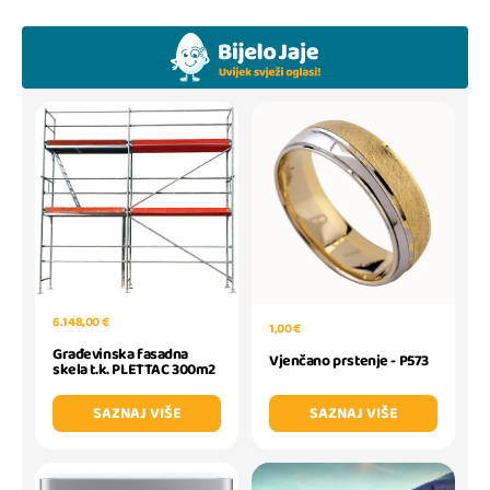
6.148,00 €
1,00 €
Građevinska fasadna
Vjenčano prstenje - P573
skela t.k. PLETTAC 300m2
SAZNAJ VIŠE
SAZNAJ VIŠE