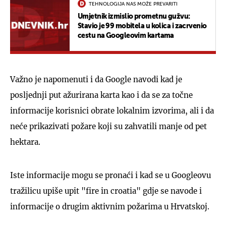
TEHNOLOGIJA NAS MOŽE PREVARITI
Umjetnik izmislio prometnu gužvu:
Stavio je 99 mobitela u kolica i zacrvenio
cestu na Googleovim kartama
Važno je napomenuti i da Google navodi kad je
posljednji put ažurirana karta kao i da se za točne
informacije korisnici obrate lokalnim izvorima, ali i da
neće prikazivati požare koji su zahvatili manje od pet
hektara.
Iste informacije mogu se pronaći i kad se u Googleovu
tražilicu upiše upit "fire in croatia" gdje se navode i
informacije o drugim aktivnim požarima u Hrvatskoj.