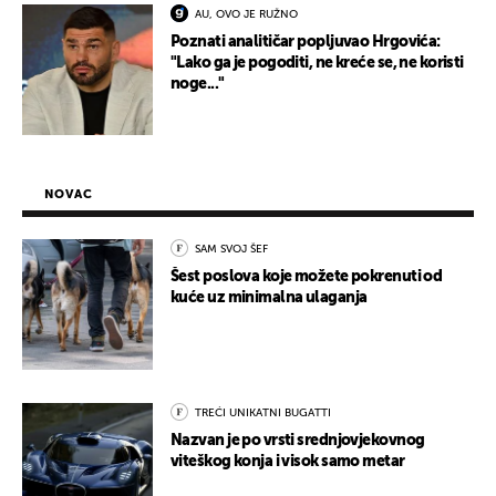
AU, OVO JE RUŽNO
Poznati analitičar popljuvao Hrgovića:
"Lako ga je pogoditi, ne kreće se, ne koristi
noge..."
NOVAC
SAM SVOJ ŠEF
Šest poslova koje možete pokrenuti od
kuće uz minimalna ulaganja
TREĆI UNIKATNI BUGATTI
Nazvan je po vrsti srednjovjekovnog
viteškog konja i visok samo metar