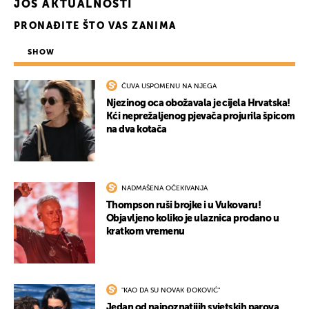
JOŠ AKTUALNOSTI
PRONAĐITE ŠTO VAS ZANIMA
SHOW
ČUVA USPOMENU NA NJEGA
Njezinog oca obožavala je cijela Hrvatska!
Kći neprežaljenog pjevača projurila špicom
na dva kotača
NADMAŠENA OČEKIVANJA
Thompson ruši brojke i u Vukovaru!
Objavljeno koliko je ulaznica prodano u
kratkom vremenu
"KAO DA SU NOVAK ĐOKOVIĆ"
Jedan od najpoznatijih svjetskih parova