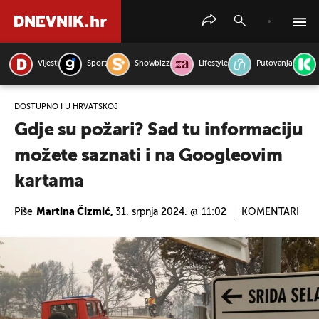
Vijesti
Sport
Showbizz
Lifestyle
Putovanja
PRETRAŽITE VIJESTI
DOSTUPNO I U HRVATSKOJ
Gdje su požari? Sad tu informaciju
možete saznati i na Googleovim
kartama
Piše
Martina Čizmić,
31. srpnja 2024. @ 11:02
KOMENTARI