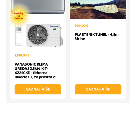
990,00 €
PLASTENIK TUNEL - 4,5m
širine
1.156,00 €
PANASONIC KLIMA
UREĐAJ 2,5kW KIT-
XZ25CKE - Etherea
Inverter +, za prostor d
SAZNAJ VIŠE
SAZNAJ VIŠE