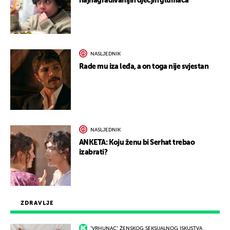
najnagrađivanijih dječjih glumaca
NASLJEDNIK
Rade mu iza leđa, a on toga nije svjestan
NASLJEDNIK
ANKETA: Koju ženu bi Serhat trebao
izabrati?
ZDRAVLJE
"VRHUNAC" ŽENSKOG SEKSUALNOG ISKUSTVA