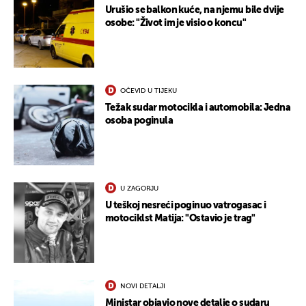
Urušio se balkon kuće, na njemu bile dvije
osobe: "Život im je visio o koncu"
OČEVID U TIJEKU
Težak sudar motocikla i automobila: Jedna
osoba poginula
UKLJUČITE NOTIFIKACIJE
U ZAGORJU
U teškoj nesreći poginuo vatrogasac i
motociklst Matija: "Ostavio je trag"
NOVI DETALJI
Ministar objavio nove detalje o sudaru