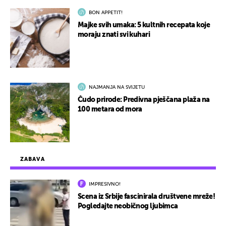
BON APPETIT!
Majke svih umaka: 5 kultnih recepata koje
moraju znati svi kuhari
NAJMANJA NA SVIJETU
Čudo prirode: Predivna pješčana plaža na
100 metara od mora
ZABAVA
IMPRESIVNO!
Scena iz Srbije fascinirala društvene mreže!
Pogledajte neobičnog ljubimca