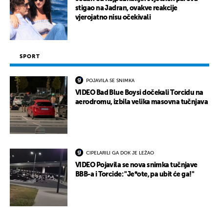
stigao na Jadran, ovakve reakcije
vjerojatno nisu očekivali
SPORT
POJAVILA SE SNIMKA
VIDEO Bad Blue Boysi dočekali Torcidu na
aerodromu, izbila velika masovna tučnjava
CIPELARILI GA DOK JE LEŽAO
VIDEO Pojavila se nova snimka tučnjave
BBB-a i Torcide: "Je*ote, pa ubit će ga!"