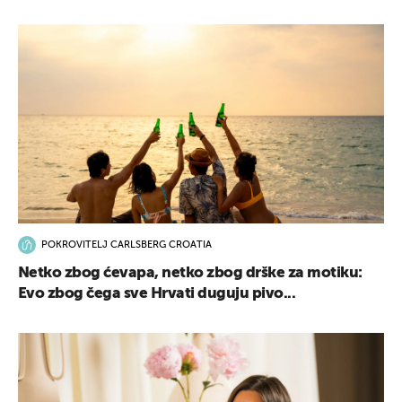
POKROVITELJ CARLSBERG CROATIA
Netko zbog ćevapa, netko zbog drške za motiku:
Evo zbog čega sve Hrvati duguju pivo...