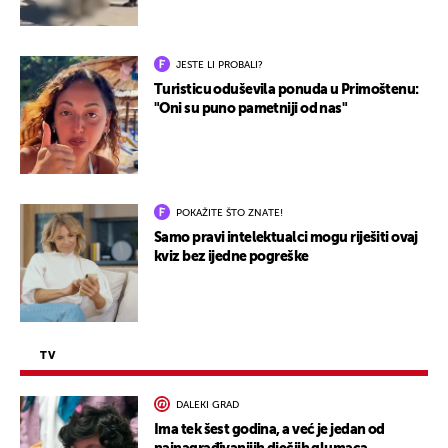
JESTE LI PROBALI?
Turisticu oduševila ponuda u Primoštenu:
"Oni su puno pametniji od nas"
POKAŽITE ŠTO ZNATE!
Samo pravi intelektualci mogu riješiti ovaj
kviz bez ijedne pogreške
TV
DALEKI GRAD
Ima tek šest godina, a već je jedan od