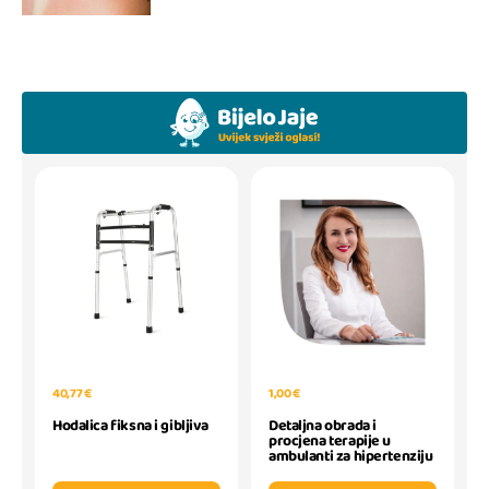
40,77 €
1,00 €
Hodalica fiksna i gibljiva
Detaljna obrada i
procjena terapije u
ambulanti za hipertenziju