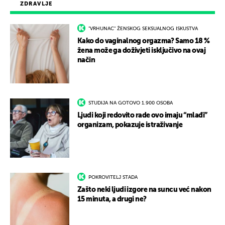
ZDRAVLJE
"VRHUNAC" ŽENSKOG SEKSUALNOG ISKUSTVA
Kako do vaginalnog orgazma? Samo 18 %
žena može ga doživjeti isključivo na ovaj
način
STUDIJA NA GOTOVO 1.900 OSOBA
Ljudi koji redovito rade ovo imaju “mlađi”
organizam, pokazuje istraživanje
POKROVITELJ STADA
Zašto neki ljudi izgore na suncu već nakon
15 minuta, a drugi ne?