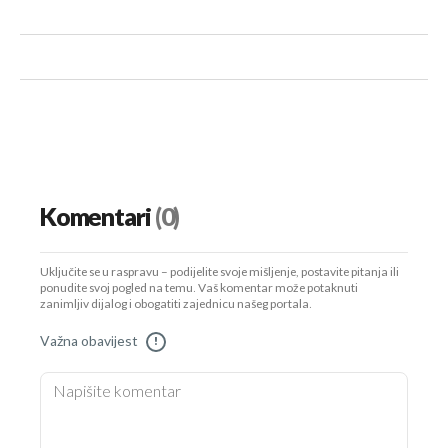
Komentari
(0)
Uključite se u raspravu – podijelite svoje mišljenje, postavite pitanja ili
ponudite svoj pogled na temu. Vaš komentar može potaknuti
zanimljiv dijalog i obogatiti zajednicu našeg portala.
Važna obavijest
!