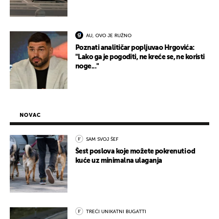
AU, OVO JE RUŽNO
Poznati analitičar popljuvao Hrgovića:
"Lako ga je pogoditi, ne kreće se, ne koristi
noge..."
NOVAC
SAM SVOJ ŠEF
Šest poslova koje možete pokrenuti od
kuće uz minimalna ulaganja
TREĆI UNIKATNI BUGATTI