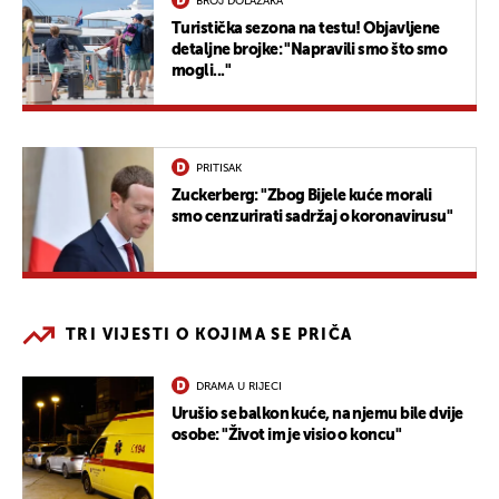
BROJ DOLAZAKA
Turistička sezona na testu! Objavljene
detaljne brojke: "Napravili smo što smo
mogli..."
PRITISAK
Zuckerberg: "Zbog Bijele kuće morali
smo cenzurirati sadržaj o koronavirusu"
TRI VIJESTI O KOJIMA SE PRIČA
DRAMA U RIJECI
Urušio se balkon kuće, na njemu bile dvije
osobe: "Život im je visio o koncu"