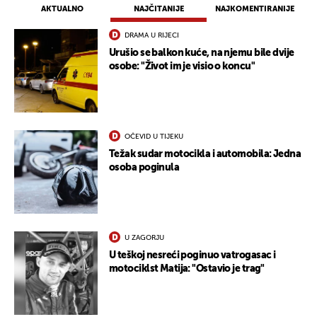
AKTUALNO
NAJČITANIJE
NAJKOMENTIRANIJE
DRAMA U RIJECI
Urušio se balkon kuće, na njemu bile dvije
osobe: "Život im je visio o koncu"
OČEVID U TIJEKU
Težak sudar motocikla i automobila: Jedna
osoba poginula
U ZAGORJU
U teškoj nesreći poginuo vatrogasac i
motociklst Matija: "Ostavio je trag"