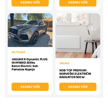
SAZNAJ VIŠE
SAZNAJ VIŠE
36.777,00 €
JAGUAR R-Dynamic PLUG
IN HYBRID 309ks
198,00 €
Benz+Electric 4x4-
Pametna Kupnja
NOB TOP PREMIUM
NORVEŠKI ELEKTRIČNI
RADIJATOR 500 W
SAZNAJ VIŠE
SAZNAJ VIŠE