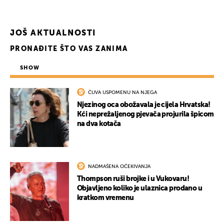
JOŠ AKTUALNOSTI
PRONAĐITE ŠTO VAS ZANIMA
SHOW
ČUVA USPOMENU NA NJEGA
Njezinog oca obožavala je cijela Hrvatska!
Kći neprežaljenog pjevača projurila špicom
na dva kotača
NADMAŠENA OČEKIVANJA
Thompson ruši brojke i u Vukovaru!
Objavljeno koliko je ulaznica prodano u
kratkom vremenu