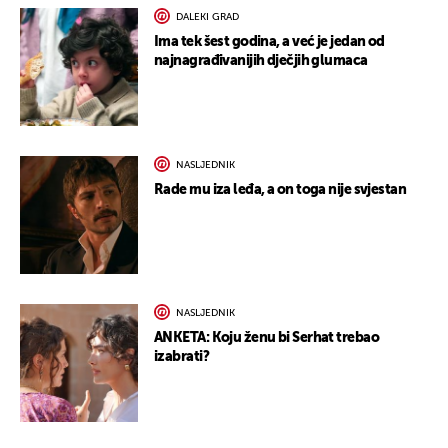
DALEKI GRAD
Ima tek šest godina, a već je jedan od
najnagrađivanijih dječjih glumaca
NASLJEDNIK
Rade mu iza leđa, a on toga nije svjestan
NASLJEDNIK
ANKETA: Koju ženu bi Serhat trebao
izabrati?