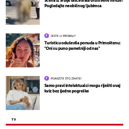
Scena iz Srbije fascinirala društvene mreže!
Pogledajte neobičnog ljubimca
JESTE LI PROBALI?
Turisticu oduševila ponuda u Primoštenu:
"Oni su puno pametniji od nas"
POKAŽITE ŠTO ZNATE!
Samo pravi intelektualci mogu riješiti ovaj
kviz bez ijedne pogreške
TV