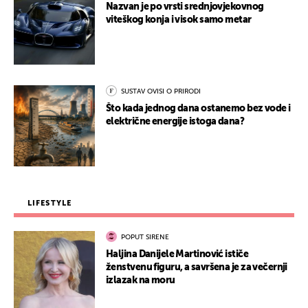
Nazvan je po vrsti srednjovjekovnog
viteškog konja i visok samo metar
SUSTAV OVISI O PRIRODI
Što kada jednog dana ostanemo bez vode i
električne energije istoga dana?
LIFESTYLE
POPUT SIRENE
Haljina Danijele Martinović ističe
ženstvenu figuru, a savršena je za večernji
izlazak na moru