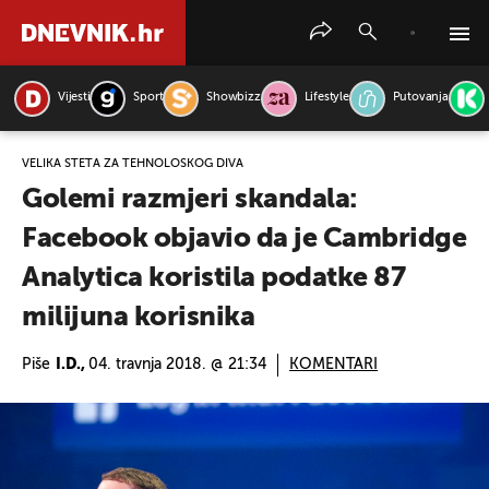
Vijesti
Sport
Showbizz
Lifestyle
Putovanja
PRETRAŽITE VIJESTI
VELIKA ŠTETA ZA TEHNOLOŠKOG DIVA
Golemi razmjeri skandala:
Facebook objavio da je Cambridge
Analytica koristila podatke 87
milijuna korisnika
Piše
I.D.,
04. travnja 2018. @ 21:34
KOMENTARI