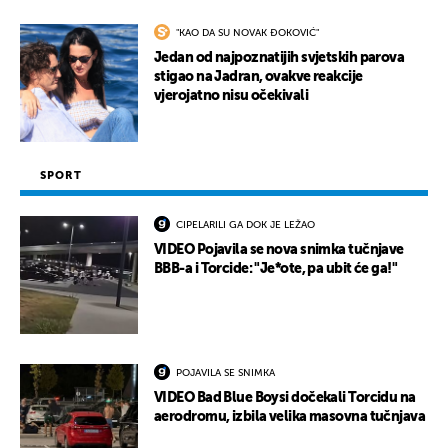
"KAO DA SU NOVAK ĐOKOVIĆ"
Jedan od najpoznatijih svjetskih parova
stigao na Jadran, ovakve reakcije
vjerojatno nisu očekivali
SPORT
CIPELARILI GA DOK JE LEŽAO
VIDEO Pojavila se nova snimka tučnjave
BBB-a i Torcide: "Je*ote, pa ubit će ga!"
POJAVILA SE SNIMKA
VIDEO Bad Blue Boysi dočekali Torcidu na
aerodromu, izbila velika masovna tučnjava