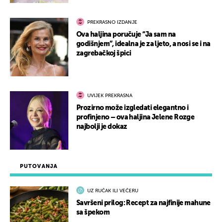
PREKRASNO IZDANJE
Ova haljina poručuje “Ja sam na
godišnjem”, idealna je za ljeto, a nosi se i na
zagrebačkoj špici
UVIJEK PREKRASNA
Prozirno može izgledati elegantno i
profinjeno – ova haljina Jelene Rozge
najbolji je dokaz
PUTOVANJA
UZ RUČAK ILI VEČERU
Savršeni prilog: Recept za najfinije mahune
sa špekom