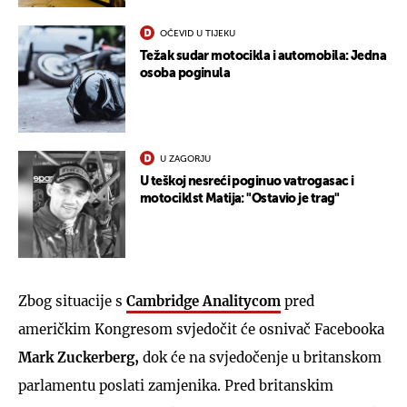
OČEVID U TIJEKU
Težak sudar motocikla i automobila: Jedna
osoba poginula
U ZAGORJU
U teškoj nesreći poginuo vatrogasac i
motociklst Matija: "Ostavio je trag"
Zbog situacije s
Cambridge Analitycom
pred
američkim Kongresom svjedočit će osnivač Facebooka
Mark Zuckerberg,
dok će na svjedočenje u britanskom
parlamentu poslati zamjenika. Pred britanskim