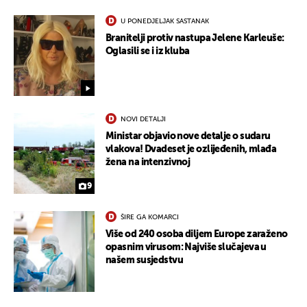
U PONEDJELJAK SASTANAK
Branitelji protiv nastupa Jelene Karleuše:
Oglasili se i iz kluba
NOVI DETALJI
Ministar objavio nove detalje o sudaru
vlakova! Dvadeset je ozlijeđenih, mlađa
žena na intenzivnoj
UKLJUČITE NOTIFIKACIJE
9
ŠIRE GA KOMARCI
Više od 240 osoba diljem Europe zaraženo
opasnim virusom: Najviše slučajeva u
našem susjedstvu