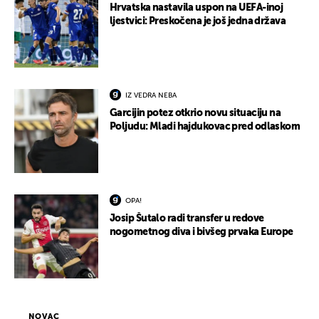
Hrvatska nastavila uspon na UEFA-inoj
ljestvici: Preskočena je još jedna država
IZ VEDRA NEBA
Garcijin potez otkrio novu situaciju na
Poljudu: Mladi hajdukovac pred odlaskom
OPA!
Josip Šutalo radi transfer u redove
nogometnog diva i bivšeg prvaka Europe
NOVAC