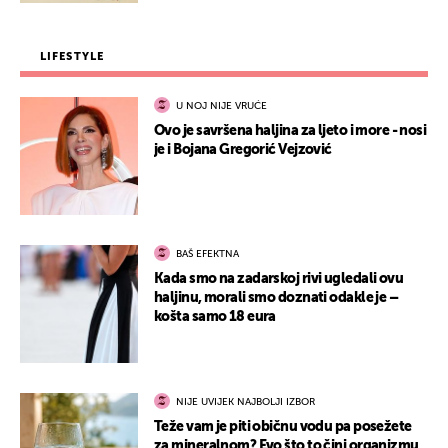
LIFESTYLE
U NOJ NIJE VRUĆE
Ovo je savršena haljina za ljeto i more - nosi
je i Bojana Gregorić Vejzović
BAŠ EFEKTNA
Kada smo na zadarskoj rivi ugledali ovu
haljinu, morali smo doznati odakle je –
košta samo 18 eura
NIJE UVIJEK NAJBOLJI IZBOR
Teže vam je piti običnu vodu pa posežete
za mineralnom? Evo što to čini organizmu