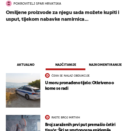
POKROVITELJ SPAR HRVATSKA
Omiljene proizvode za njegu sada možete kupiti i
usput, tijekom nabavke namirnica...
AKTUALNO
NAJČITANIJE
NAJKOMENTIRANIJE
ČEKA SE NALAZ OBDUKCIJE
U moru pronađeno tijelo: Otkriveno o
kome se radi
RASTE BROJ MRTVIH
Broj zaraženih prvi put premašio četiri
tisuće: Širi se smrtonosna epidemija