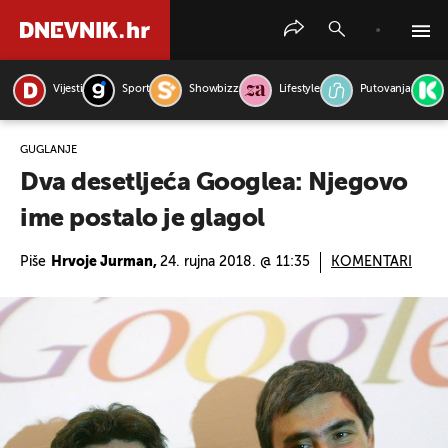
Vijesti
Sport
Showbizz
Lifestyle
Putovanja
PRETRAŽITE VIJESTI
GUGLANJE
Dva desetljeća Googlea: Njegovo
ime postalo je glagol
Piše
Hrvoje Jurman,
24. rujna 2018. @ 11:35
KOMENTARI