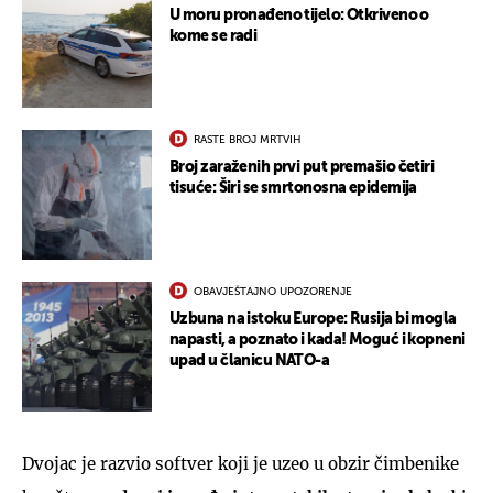
U moru pronađeno tijelo: Otkriveno o
kome se radi
RASTE BROJ MRTVIH
Broj zaraženih prvi put premašio četiri
tisuće: Širi se smrtonosna epidemija
OBAVJEŠTAJNO UPOZORENJE
Uzbuna na istoku Europe: Rusija bi mogla
napasti, a poznato i kada! Moguć i kopneni
upad u članicu NATO-a
Dvojac je razvio softver koji je uzeo u obzir čimbenike