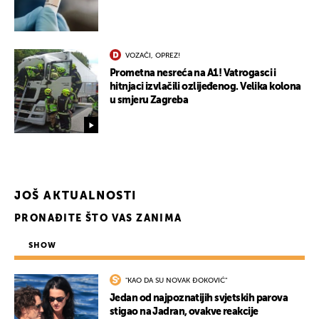
VOZAČI, OPREZ!
Prometna nesreća na A1! Vatrogasci i
hitnjaci izvlačili ozlijeđenog. Velika kolona
u smjeru Zagreba
JOŠ AKTUALNOSTI
PRONAĐITE ŠTO VAS ZANIMA
SHOW
"KAO DA SU NOVAK ĐOKOVIĆ"
Jedan od najpoznatijih svjetskih parova
stigao na Jadran, ovakve reakcije