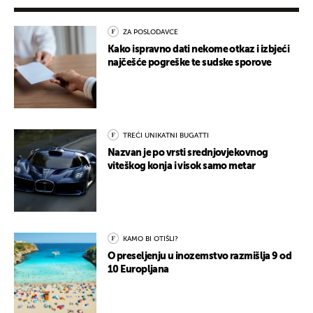
ZA POSLODAVCE
Kako ispravno dati nekome otkaz i izbjeći
najčešće pogreške te sudske sporove
TREĆI UNIKATNI BUGATTI
Nazvan je po vrsti srednjovjekovnog
viteškog konja i visok samo metar
KAMO BI OTIŠLI?
O preseljenju u inozemstvo razmišlja 9 od
10 Europljana