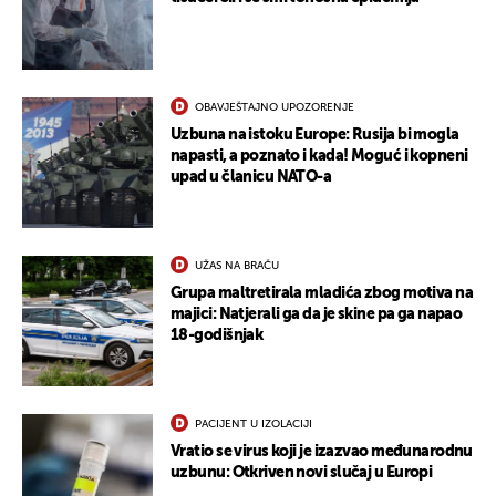
OBAVJEŠTAJNO UPOZORENJE
UKLJUČITE NOTIFIKACIJE
Uzbuna na istoku Europe: Rusija bi mogla
napasti, a poznato i kada! Moguć i kopneni
upad u članicu NATO-a
UŽAS NA BRAČU
Grupa maltretirala mladića zbog motiva na
majici: Natjerali ga da je skine pa ga napao
18-godišnjak
PACIJENT U IZOLACIJI
Vratio se virus koji je izazvao međunarodnu
uzbunu: Otkriven novi slučaj u Europi