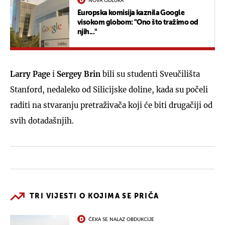
NOVA ODLUKA
Europska komisija kaznila Google
visokom globom: "Ono što tražimo od
njih..."
Larry Page
i
Sergey Brin
bili su studenti Sveučilišta
Stanford, nedaleko od Silicijske doline, kada su počeli
raditi na stvaranju pretraživača koji će biti drugačiji od
svih dotadašnjih.
TRI VIJESTI O KOJIMA SE PRIČA
ČEKA SE NALAZ OBDUKCIJE