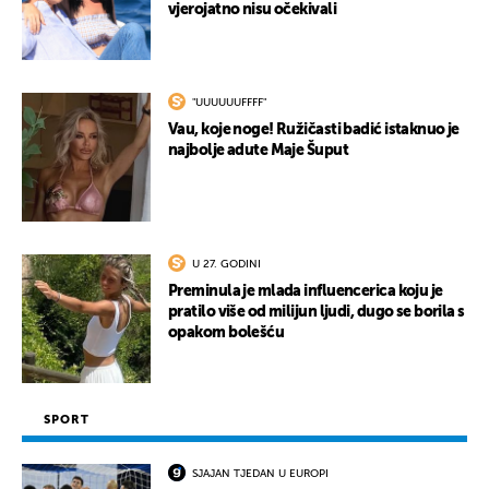
vjerojatno nisu očekivali
"UUUUUUFFFF"
Vau, koje noge! Ružičasti badić istaknuo je
najbolje adute Maje Šuput
U 27. GODINI
Preminula je mlada influencerica koju je
pratilo više od milijun ljudi, dugo se borila s
opakom bolešću
SPORT
SJAJAN TJEDAN U EUROPI