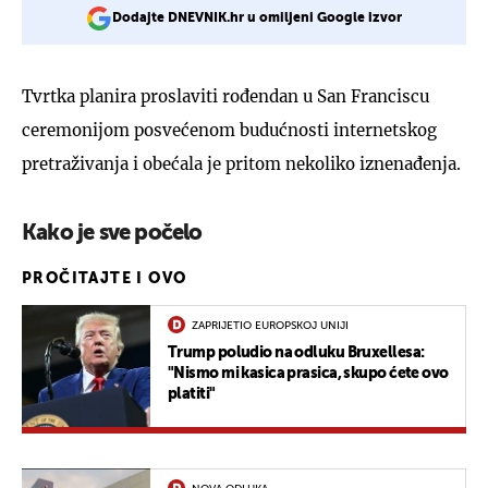
Dodajte DNEVNIK.hr u omiljeni Google izvor
Tvrtka planira proslaviti rođendan u San Franciscu
ceremonijom posvećenom budućnosti internetskog
pretraživanja i obećala je pritom nekoliko iznenađenja.
Kako je sve počelo
PROČITAJTE I OVO
ZAPRIJETIO EUROPSKOJ UNIJI
Trump poludio na odluku Bruxellesa:
"Nismo mi kasica prasica, skupo ćete ovo
platiti"