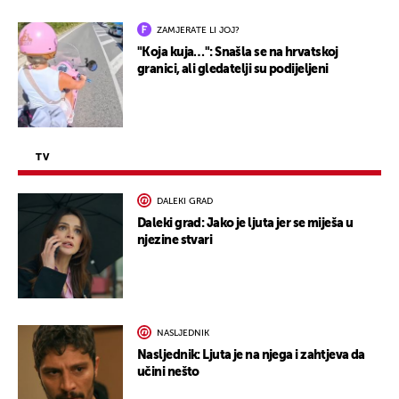
ZAMJERATE LI JOJ?
"Koja kuja…": Snašla se na hrvatskoj
granici, ali gledatelji su podijeljeni
TV
DALEKI GRAD
Daleki grad: Jako je ljuta jer se miješa u
njezine stvari
NASLJEDNIK
Nasljednik: Ljuta je na njega i zahtjeva da
učini nešto