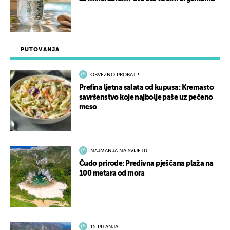
PUTOVANJA
OBVEZNO PROBATI!
Prefina ljetna salata od kupusa: Kremasto
savršenstvo koje najbolje paše uz pečeno
meso
NAJMANJA NA SVIJETU
Čudo prirode: Predivna pješčana plaža na
100 metara od mora
15 PITANJA