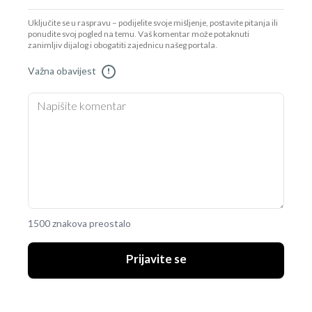
Uključite se u raspravu – podijelite svoje mišljenje, postavite pitanja ili
ponudite svoj pogled na temu. Vaš komentar može potaknuti
zanimljiv dijalog i obogatiti zajednicu našeg portala.
Važna obavijest
!
1500 znakova preostalo
Prijavite se