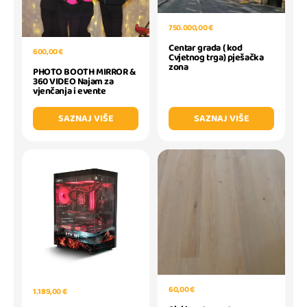
750.000,00 €
Centar grada ( kod
600,00 €
Cvjetnog trga) pješačka
zona
PHOTO BOOTH MIRROR &
360 VIDEO Najam za
vjenčanja i evente
SAZNAJ VIŠE
SAZNAJ VIŠE
60,00 €
1.189,00 €