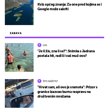
Kviz općeg znanja: Za one pred kojima se i
Google može sakriti
ZABAVA
LOL
"Je li živ, zna li se?": Snimka s Jadrana
postala hit, radi li i vaš muž ovo?
ŠTO KAŽETE?
"Hrvat sam, ali ovo je sramota": Prizor s
granice izazvao burnu raspravu na
društvenim mrežama