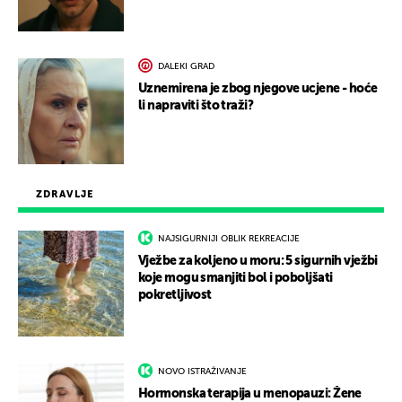
DALEKI GRAD
Uznemirena je zbog njegove ucjene - hoće
li napraviti što traži?
ZDRAVLJE
NAJSIGURNIJI OBLIK REKREACIJE
Vježbe za koljeno u moru: 5 sigurnih vježbi
koje mogu smanjiti bol i poboljšati
pokretljivost
NOVO ISTRAŽIVANJE
Hormonska terapija u menopauzi: Žene