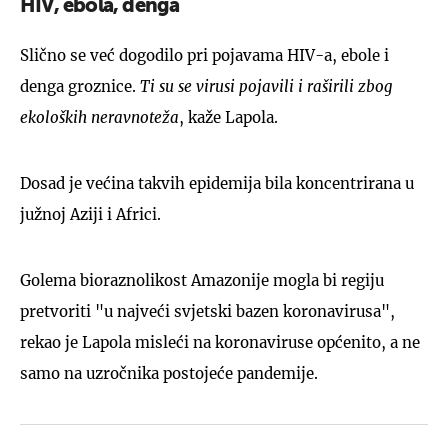
HIV, ebola, denga
Slično se već dogodilo pri pojavama HIV-a, ebole i
denga groznice.
Ti su se virusi pojavili i raširili zbog
ekoloških neravnoteža
, kaže Lapola.
Dosad je većina takvih epidemija bila koncentrirana u
južnoj Aziji i Africi.
Golema bioraznolikost Amazonije mogla bi regiju
pretvoriti "u najveći svjetski bazen koronavirusa",
rekao je Lapola misleći na koronaviruse općenito, a ne
samo na uzročnika postojeće pandemije.