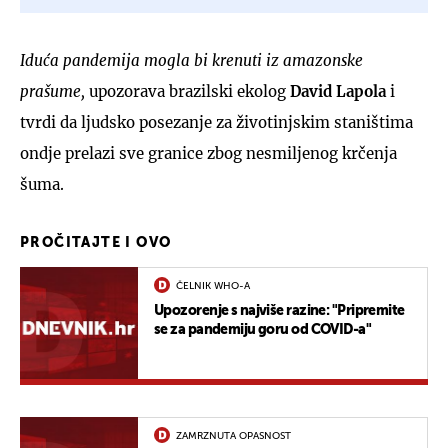
Iduća pandemija mogla bi krenuti iz amazonske
prašume,
upozorava brazilski ekolog
David Lapola
i
tvrdi da ljudsko posezanje za životinjskim staništima
ondje prelazi sve granice zbog nesmiljenog krčenja
šuma.
PROČITAJTE I OVO
ČELNIK WHO-A
Upozorenje s najviše razine: "Pripremite
se za pandemiju goru od COVID-a"
ZAMRZNUTA OPASNOST