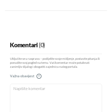
Komentari
(0)
Uključite se u raspravu – podijelite svoje mišljenje, postavite pitanja ili
ponudite svoj pogled na temu. Vaš komentar može potaknuti
zanimljiv dijalog i obogatiti zajednicu našeg portala.
Važna obavijest
!