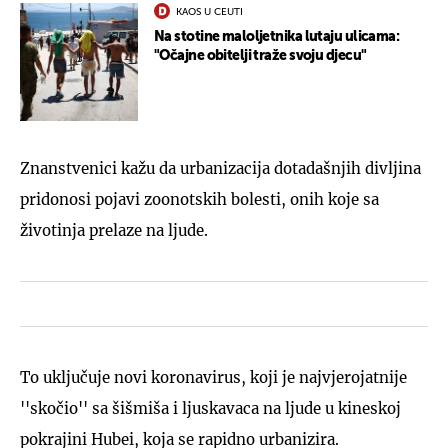
KAOS U CEUTI
Na stotine maloljetnika lutaju ulicama:
"Očajne obitelji traže svoju djecu"
Znanstvenici kažu da urbanizacija dotadašnjih divljina
pridonosi pojavi zoonotskih bolesti, onih koje sa
životinja prelaze na ljude.
To uključuje novi koronavirus, koji je najvjerojatnije
''skočio'' sa šišmiša i ljuskavaca na ljude u kineskoj
pokrajini Hubei, koja se rapidno urbanizira.