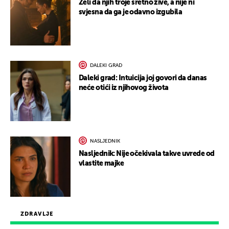
Želi da njih troje sretno žive, a nije ni
svjesna da ga je odavno izgubila
DALEKI GRAD
Daleki grad: Intuicija joj govori da danas
neće otići iz njihovog života
NASLJEDNIK
Nasljednik: Nije očekivala takve uvrede od
vlastite majke
ZDRAVLJE