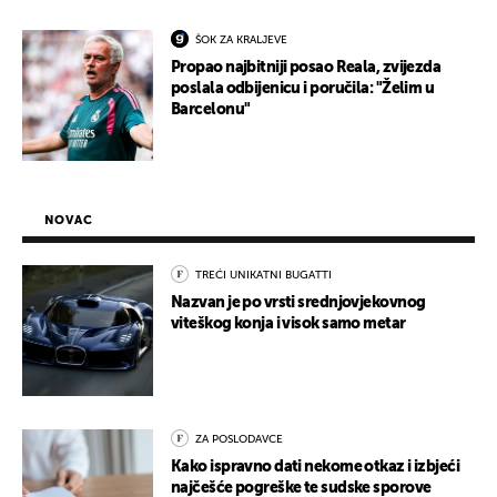
ŠOK ZA KRALJEVE
Propao najbitniji posao Reala, zvijezda
poslala odbijenicu i poručila: "Želim u
Barcelonu"
NOVAC
TREĆI UNIKATNI BUGATTI
Nazvan je po vrsti srednjovjekovnog
viteškog konja i visok samo metar
ZA POSLODAVCE
Kako ispravno dati nekome otkaz i izbjeći
najčešće pogreške te sudske sporove