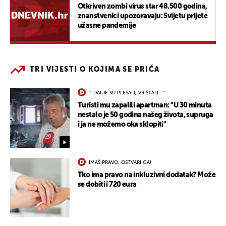
Otkriven zombi virus star 48.500 godina,
znanstvenici upozoravaju: Svijetu prijete
užasne pandemije
TRI VIJESTI O KOJIMA SE PRIČA
"I DALJE SU PLESALI, VRIŠTALI..."
Turisti mu zapalili apartman: "U 30 minuta
nestalo je 50 godina našeg života, supruga
i ja ne možemo oka sklopiti"
IMAŠ PRAVO, OSTVARI GA!
Tko ima pravo na inkluzivni dodatak? Može
se dobiti i 720 eura