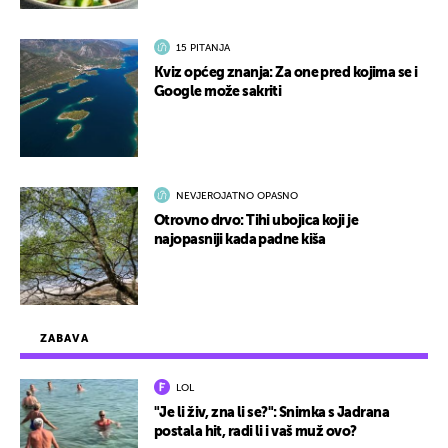
15 PITANJA
Kviz općeg znanja: Za one pred kojima se i
Google može sakriti
NEVJEROJATNO OPASNO
Otrovno drvo: Tihi ubojica koji je
najopasniji kada padne kiša
ZABAVA
LOL
"Je li živ, zna li se?": Snimka s Jadrana
postala hit, radi li i vaš muž ovo?