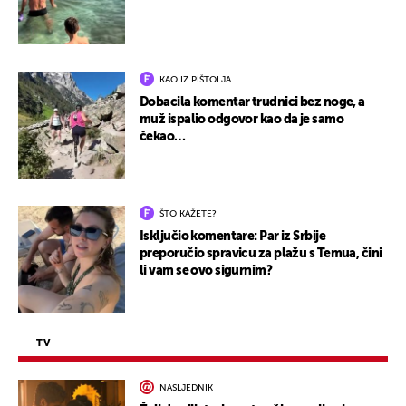
KAO IZ PIŠTOLJA
Dobacila komentar trudnici bez noge, a
muž ispalio odgovor kao da je samo
čekao…
ŠTO KAŽETE?
Isključio komentare: Par iz Srbije
preporučio spravicu za plažu s Temua, čini
li vam se ovo sigurnim?
TV
NASLJEDNIK