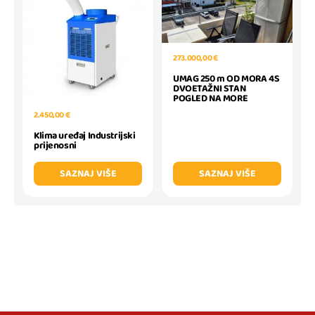
273.000,00 €
UMAG 250 m OD MORA 4S
DVOETAŽNI STAN
POGLED NA MORE
2.450,00 €
Klima uređaj Industrijski
prijenosni
SAZNAJ VIŠE
SAZNAJ VIŠE