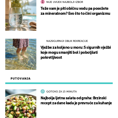
NIJE UVIJEK NAJBOLJI IZBOR
Teže vam je piti običnu vodu pa posežete
za mineralnom? Evo što to čini organizmu
NAJSIGURNIJI OBLIK REKREACIJE
Vježbe za koljeno u moru: 5 sigurnih vježbi
koje mogu smanjiti bol i poboljšati
pokretljivost
PUTOVANJA
GOTOVO ZA 15 MINUTA
Najbolja ljetna salata od graha: Brzinski
recept za dane kada je prevruće za kuhanje