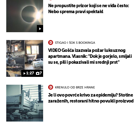
Ne propustite prizor koji se ne viđa često:
Nebo sprema pravi spektakl
STIGAO I ŠOK S BOOKINGA
VIDEO Gošća izazvala požar luksuznog
apartmana. Vlasnik: "Dok je gorjelo, smijali
su se, pili i pokazivali mi srednji prst"
1:27
7
KRENULO OD BRZE HRANE
Je li ovo povrće krivo za epidemiju? Stotine
zaraženih, restorani hitno povukli proizvod