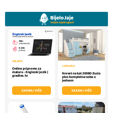
150,00 €
1.299,00 €
Online pripreme za
maturu - Engleski jezik |
Krevet na kat 20080 Zuzia
gradivo. hr
plus kompletna soba u
jednom
SAZNAJ VIŠE
SAZNAJ VIŠE