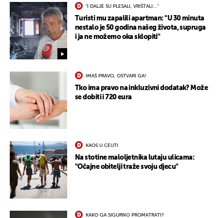
"I DALJE SU PLESALI, VRIŠTALI..."
Turisti mu zapalili apartman: "U 30 minuta
nestalo je 50 godina našeg života, supruga
i ja ne možemo oka sklopiti"
IMAŠ PRAVO, OSTVARI GA!
Tko ima pravo na inkluzivni dodatak? Može
se dobiti i 720 eura
KAOS U CEUTI
Na stotine maloljetnika lutaju ulicama:
"Očajne obitelji traže svoju djecu"
KAKO GA SIGURNO PROMATRATI?