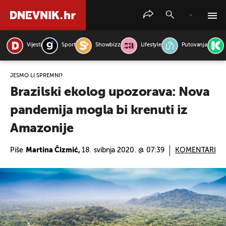
Vijesti
Sport
Showbizz
Lifestyle
Putovanja
PRETRAŽITE VIJESTI
JESMO LI SPREMNI?
Brazilski ekolog upozorava: Nova
pandemija mogla bi krenuti iz
Amazonije
Piše
Martina Čizmić,
18. svibnja 2020. @ 07:39
KOMENTARI