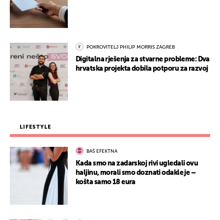
POKROVITELJ PHILIP MORRIS ZAGREB
Digitalna rješenja za stvarne probleme: Dva
hrvatska projekta dobila potporu za razvoj
LIFESTYLE
BAŠ EFEKTNA
Kada smo na zadarskoj rivi ugledali ovu
haljinu, morali smo doznati odakle je –
košta samo 18 eura