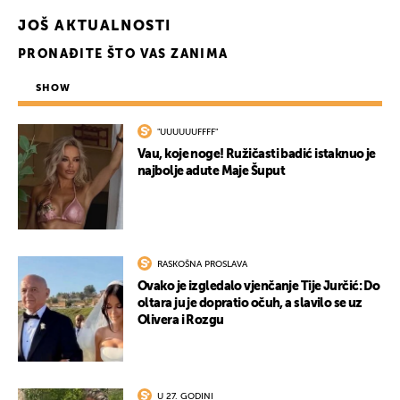
JOŠ AKTUALNOSTI
PRONAĐITE ŠTO VAS ZANIMA
SHOW
"UUUUUUFFFF"
Vau, koje noge! Ružičasti badić istaknuo je
najbolje adute Maje Šuput
RASKOŠNA PROSLAVA
Ovako je izgledalo vjenčanje Tije Jurčić: Do
oltara ju je dopratio očuh, a slavilo se uz
Olivera i Rozgu
U 27. GODINI