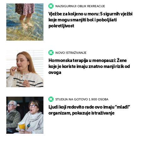
NAJSIGURNIJI OBLIK REKREACIJE
Vježbe za koljeno u moru: 5 sigurnih vježbi
koje mogu smanjiti bol i poboljšati
pokretljivost
NOVO ISTRAŽIVANJE
Hormonska terapija u menopauzi: Žene
koje je koriste imaju znatno manji rizik od
ovoga
STUDIJA NA GOTOVO 1.900 OSOBA
Ljudi koji redovito rade ovo imaju “mlađi”
organizam, pokazuje istraživanje