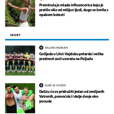
Preminula je mlada influencerica koju je
pratilo više od milijun ljudi, dugo se borila s
opakom bolesti
SPORT
ŽALGIRIS RAZBIJEN
Golijada u Litvi: Hajduku petarda i velika
prednost uoči uzvrata na Poljudu
SLAŽE SE STOŽER
Daliću će se pridružiti jedan od omiljenih
Vatrenih, pomoćnici i dalje dvoje oko
ponude