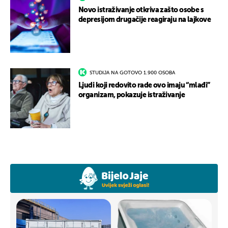
Novo istraživanje otkriva zašto osobe s
depresijom drugačije reagiraju na lajkove
STUDIJA NA GOTOVO 1.900 OSOBA
Ljudi koji redovito rade ovo imaju “mlađi”
organizam, pokazuje istraživanje