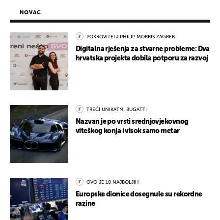
NOVAC
POKROVITELJ PHILIP MORRIS ZAGREB
Digitalna rješenja za stvarne probleme: Dva
hrvatska projekta dobila potporu za razvoj
TREĆI UNIKATNI BUGATTI
Nazvan je po vrsti srednjovjekovnog
viteškog konja i visok samo metar
OVO JE 10 NAJBOLJIH
Europske dionice dosegnule su rekordne
razine