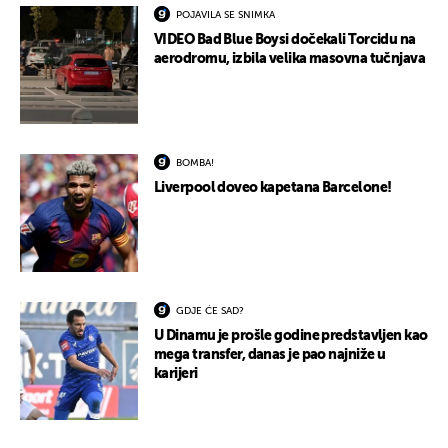
POJAVILA SE SNIMKA
VIDEO Bad Blue Boysi dočekali Torcidu na
aerodromu, izbila velika masovna tučnjava
BOMBA!
Liverpool doveo kapetana Barcelone!
GDJE ĆE SAD?
U Dinamu je prošle godine predstavljen kao
mega transfer, danas je pao najniže u
karijeri