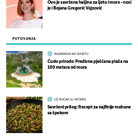
Ovo je savršena haljina za ljeto i more - nosi
je i Bojana Gregorić Vejzović
PUTOVANJA
NAJMANJA NA SVIJETU
Čudo prirode: Predivna pješčana plaža na
100 metara od mora
UZ RUČAK ILI VEČERU
Savršeni prilog: Recept za najfinije mahune
sa špekom