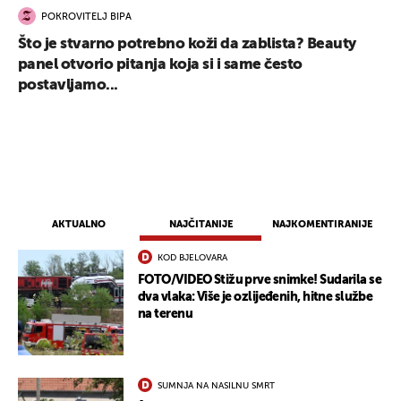
POKROVITELJ BIPA
Što je stvarno potrebno koži da zablista? Beauty
panel otvorio pitanja koja si i same često
postavljamo...
AKTUALNO
NAJČITANIJE
NAJKOMENTIRANIJE
KOD BJELOVARA
FOTO/VIDEO Stižu prve snimke! Sudarila se
dva vlaka: Više je ozlijeđenih, hitne službe
na terenu
SUMNJA NA NASILNU SMRT