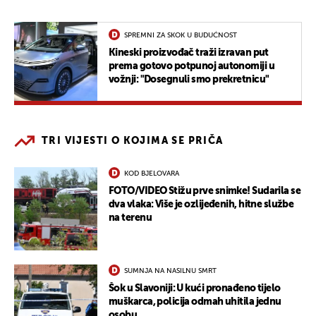
SPREMNI ZA SKOK U BUDUĆNOST
Kineski proizvođač traži izravan put
prema gotovo potpunoj autonomiji u
vožnji: "Dosegnuli smo prekretnicu"
TRI VIJESTI O KOJIMA SE PRIČA
KOD BJELOVARA
FOTO/VIDEO Stižu prve snimke! Sudarila se
dva vlaka: Više je ozlijeđenih, hitne službe
na terenu
SUMNJA NA NASILNU SMRT
Šok u Slavoniji: U kući pronađeno tijelo
muškarca, policija odmah uhitila jednu
osobu