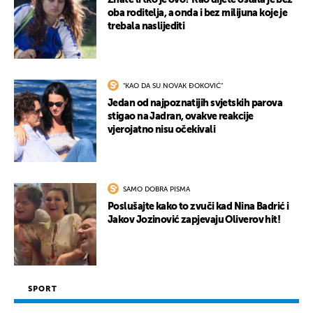
Znate li tko je ovo? Kao dijete ostala je bez
oba roditelja, a onda i bez milijuna koje je
trebala naslijediti
"KAO DA SU NOVAK ĐOKOVIĆ"
Jedan od najpoznatijih svjetskih parova
stigao na Jadran, ovakve reakcije
vjerojatno nisu očekivali
SAMO DOBRA PISMA
Poslušajte kako to zvuči kad Nina Badrić i
Jakov Jozinović zapjevaju Oliverov hit!
SPORT