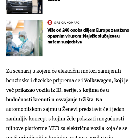
ŠIRE GA KOMARCI
Više od 240 osoba diljem Europe zaraženo
opasnim virusom: Najviše slučajeva u
našem susjedstvu
Za scenarij u kojem će električni motori zamijeniti
benzinske i dizelske priprema se i
Volkswagen, koji je
već prikazao vozila iz ID. serije, s kojima će u
budućnosti krenuti u osvajanje tržišta
. Na
automobilskom sajmu u Ženevi predstavit će i jedan
zanimljiv koncept s kojim žele pokazati mogućnosti
njihove platforme MEB za električna vozila koja će se
moći primijeniti u brojnim vrstama vozila te je