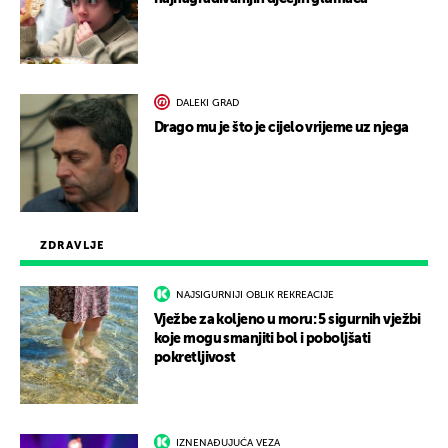
DALEKI GRAD
Drago mu je što je cijelo vrijeme uz njega
ZDRAVLJE
NAJSIGURNIJI OBLIK REKREACIJE
Vježbe za koljeno u moru: 5 sigurnih vježbi
koje mogu smanjiti bol i poboljšati
pokretljivost
IZNENAĐUJUĆA VEZA