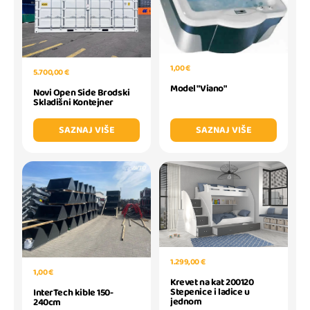
1,00 €
5.700,00 €
Model "Viano"
Novi Open Side Brodski
Skladišni Kontejner
SAZNAJ VIŠE
SAZNAJ VIŠE
1.299,00 €
1,00 €
Krevet na kat 200120
Stepenice i ladice u
InterTech kible 150-
jednom
240cm