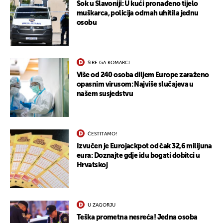
Šok u Slavoniji: U kući pronađeno tijelo
muškarca, policija odmah uhitila jednu
osobu
UKLJUČITE NOTIFIKACIJE
ŠIRE GA KOMARCI
Više od 240 osoba diljem Europe zaraženo
opasnim virusom: Najviše slučajeva u
našem susjedstvu
ČESTITAMO!
Izvučen je Eurojackpot od čak 32,6 milijuna
eura: Doznajte gdje idu bogati dobitci u
Hrvatskoj
U ZAGORJU
Teška prometna nesreća! Jedna osoba