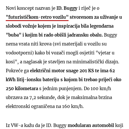
Novi koncept nazvan je
ID. Buggy
i riječ je o
"futurističkom-retro vozilu"
stvorenom za uživanje u
slobodi vožnje kojem je inspiracija bila legendarna
"buba" i kojim bi rado obišli jadransku obalu.
Buggy
nema vrata niti krova (svi materijali u vozilu su
vodootporni) kako bi vozači mogli osjetiti "vjetar u
kosi", a naglasak je stavljen na minimalistički dizajn.
Pokreće ga
električni motor snage 201 KS te ima 62
kWh litij-ionsku bateriju s kojom bi trebao prijeći oko
250 kilometara
s jednim punjenjem. Do 100 km/h
ubrzava za 7,2 sekunde, dok je maksimalna brzina
elektronski ograničena na 160 km/h.
Iz VW-a kažu da je ID. Buggy
modularan automobil
koji