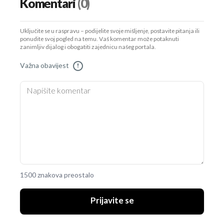
Komentari
(0)
Uključite se u raspravu – podijelite svoje mišljenje, postavite pitanja ili
ponudite svoj pogled na temu. Vaš komentar može potaknuti
zanimljiv dijalog i obogatiti zajednicu našeg portala.
Važna obavijest
!
1500 znakova preostalo
Prijavite se