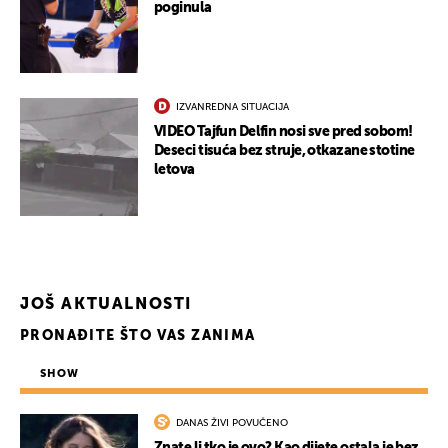
poginula
IZVANREDNA SITUACIJA
VIDEO Tajfun Delfin nosi sve pred sobom!
Deseci tisuća bez struje, otkazane stotine
letova
JOŠ AKTUALNOSTI
PRONAĐITE ŠTO VAS ZANIMA
SHOW
DANAS ŽIVI POVUČENO