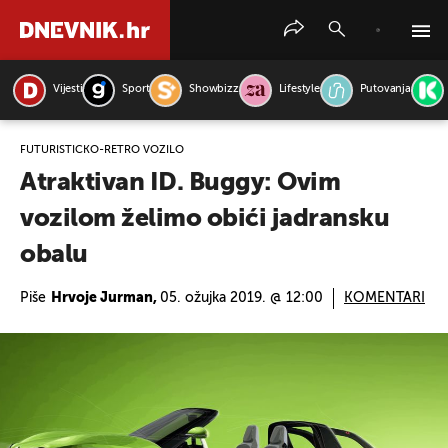
Vijesti
Sport
Showbizz
Lifestyle
Putovanja
PRETRAŽITE VIJESTI
FUTURISTIČKO-RETRO VOZILO
Atraktivan ID. Buggy: Ovim
vozilom želimo obići jadransku
obalu
Piše
Hrvoje Jurman,
05. ožujka 2019. @ 12:00
KOMENTARI