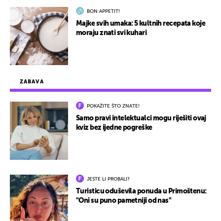
BON APPETIT!
Majke svih umaka: 5 kultnih recepata koje
moraju znati svi kuhari
ZABAVA
POKAŽITE ŠTO ZNATE!
Samo pravi intelektualci mogu riješiti ovaj
kviz bez ijedne pogreške
JESTE LI PROBALI?
Turisticu oduševila ponuda u Primoštenu:
"Oni su puno pametniji od nas"