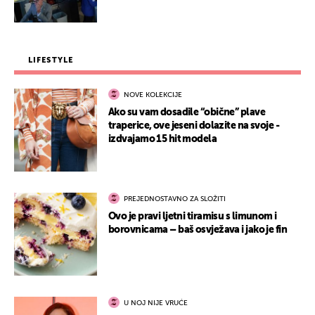
LIFESTYLE
NOVE KOLEKCIJE
Ako su vam dosadile “obične” plave
traperice, ove jeseni dolazite na svoje -
izdvajamo 15 hit modela
PREJEDNOSTAVNO ZA SLOŽITI
Ovo je pravi ljetni tiramisu s limunom i
borovnicama – baš osvježava i jako je fin
U NOJ NIJE VRUĆE