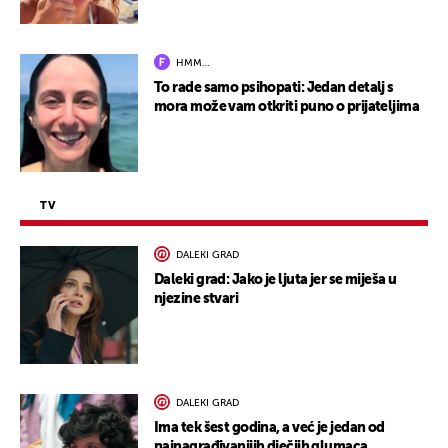
HMM…
To rade samo psihopati: Jedan detalj s
mora može vam otkriti puno o prijateljima
TV
DALEKI GRAD
Daleki grad: Jako je ljuta jer se miješa u
njezine stvari
DALEKI GRAD
Ima tek šest godina, a već je jedan od
najnagrađivanijih dječjih glumaca