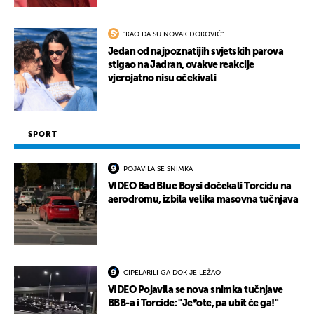
"KAO DA SU NOVAK ĐOKOVIĆ"
Jedan od najpoznatijih svjetskih parova
stigao na Jadran, ovakve reakcije
vjerojatno nisu očekivali
SPORT
POJAVILA SE SNIMKA
VIDEO Bad Blue Boysi dočekali Torcidu na
aerodromu, izbila velika masovna tučnjava
CIPELARILI GA DOK JE LEŽAO
VIDEO Pojavila se nova snimka tučnjave
BBB-a i Torcide: "Je*ote, pa ubit će ga!"