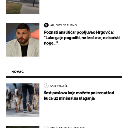
AU, OVO JE RUŽNO
Poznati analitičar popljuvao Hrgovića:
"Lako ga je pogoditi, ne kreće se, ne koristi
noge..."
NOVAC
SAM SVOJ ŠEF
Šest poslova koje možete pokrenuti od
kuće uz minimalna ulaganja