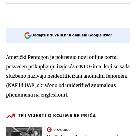
Dodajte DNEVNIK.hr u omiljeni Google izvor
Američki Pentagon je pokrenuo novi online portal
posvećen prikupljanju izvješća o
NLO
-ima, koji se sada
službeno nazivaju neidentificirani anomalni fenomeni
(
NAF
ili
UAP
, skraćeno od
unidetified anomalous
phenomena
na engleskom).
TRI VIJESTI O KOJIMA SE PRIČA
U ZAGORJU