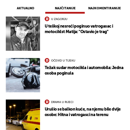
AKTUALNO
NAJČITANIJE
NAJKOMENTIRANIJE
U ZAGORJU
U teškoj nesreći poginuo vatrogasac i
motociklst Matija: "Ostavio je trag"
OČEVID U TIJEKU
Težak sudar motocikla i automobila: Jedna
osoba poginula
UKLJUČITE NOTIFIKACIJE
DRAMA U RIJECI
Urušio se balkon kuće, na njemu bile dvije
osobe: Hitna i vatrogasci na terenu