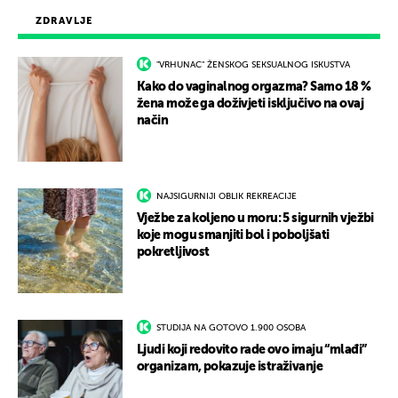
ZDRAVLJE
"VRHUNAC" ŽENSKOG SEKSUALNOG ISKUSTVA
Kako do vaginalnog orgazma? Samo 18 %
žena može ga doživjeti isključivo na ovaj
način
NAJSIGURNIJI OBLIK REKREACIJE
Vježbe za koljeno u moru: 5 sigurnih vježbi
koje mogu smanjiti bol i poboljšati
pokretljivost
STUDIJA NA GOTOVO 1.900 OSOBA
Ljudi koji redovito rade ovo imaju “mlađi”
organizam, pokazuje istraživanje