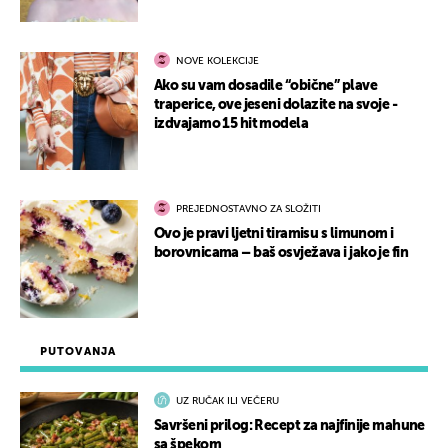
NOVE KOLEKCIJE
Ako su vam dosadile “obične” plave
traperice, ove jeseni dolazite na svoje -
izdvajamo 15 hit modela
PREJEDNOSTAVNO ZA SLOŽITI
Ovo je pravi ljetni tiramisu s limunom i
borovnicama – baš osvježava i jako je fin
PUTOVANJA
UZ RUČAK ILI VEČERU
Savršeni prilog: Recept za najfinije mahune
sa špekom