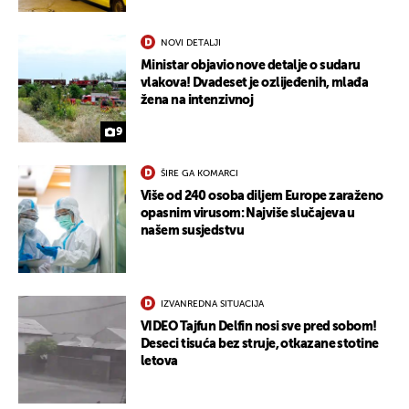
NOVI DETALJI
Ministar objavio nove detalje o sudaru
vlakova! Dvadeset je ozlijeđenih, mlađa
žena na intenzivnoj
9
ŠIRE GA KOMARCI
Više od 240 osoba diljem Europe zaraženo
opasnim virusom: Najviše slučajeva u
našem susjedstvu
IZVANREDNA SITUACIJA
VIDEO Tajfun Delfin nosi sve pred sobom!
Deseci tisuća bez struje, otkazane stotine
letova