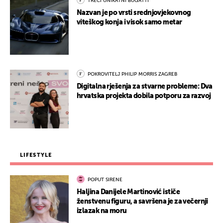
TREĆI UNIKATNI BUGATTI
Nazvan je po vrsti srednjovjekovnog
viteškog konja i visok samo metar
POKROVITELJ PHILIP MORRIS ZAGREB
Digitalna rješenja za stvarne probleme: Dva
hrvatska projekta dobila potporu za razvoj
LIFESTYLE
POPUT SIRENE
Haljina Danijele Martinović ističe
ženstvenu figuru, a savršena je za večernji
izlazak na moru