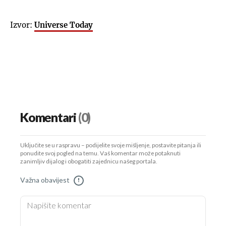
Izvor:
Universe Today
Komentari
(0)
Uključite se u raspravu – podijelite svoje mišljenje, postavite pitanja ili
ponudite svoj pogled na temu. Vaš komentar može potaknuti
zanimljiv dijalog i obogatiti zajednicu našeg portala.
Važna obavijest
!