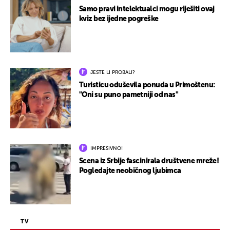
Samo pravi intelektualci mogu riješiti ovaj
kviz bez ijedne pogreške
JESTE LI PROBALI?
Turisticu oduševila ponuda u Primoštenu:
"Oni su puno pametniji od nas"
IMPRESIVNO!
Scena iz Srbije fascinirala društvene mreže!
Pogledajte neobičnog ljubimca
TV