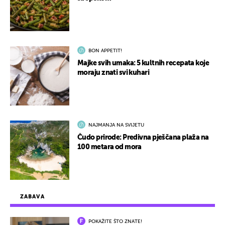
BON APPETIT!
Majke svih umaka: 5 kultnih recepata koje
moraju znati svi kuhari
NAJMANJA NA SVIJETU
Čudo prirode: Predivna pješčana plaža na
100 metara od mora
ZABAVA
POKAŽITE ŠTO ZNATE!