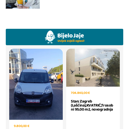
704.840,00 €
Stan: Zagreb
(Lašćina),KVATRIĆ,Trosob
ni 95.00 m2, novogradnja
9.800,00 €