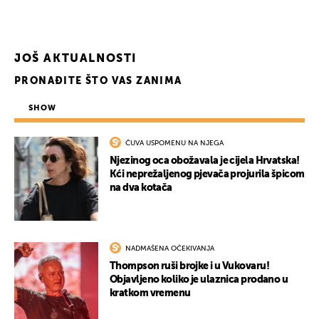
JOŠ AKTUALNOSTI
PRONAĐITE ŠTO VAS ZANIMA
SHOW
ČUVA USPOMENU NA NJEGA
Njezinog oca obožavala je cijela Hrvatska!
Kći neprežaljenog pjevača projurila špicom
na dva kotača
NADMAŠENA OČEKIVANJA
Thompson ruši brojke i u Vukovaru!
Objavljeno koliko je ulaznica prodano u
kratkom vremenu