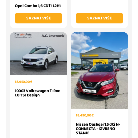
Opel Combo 1,6 CDTI L2H1
SAZNAJ VIŠE
SAZNAJ VIŠE
18.950,00 €
10003 Volkswagen T-Roc
1.0 TSI Design
18.490,00 €
Nissan Qashqai 1,5 dCi N-
CONNECTA - IZVRSNO
STANJE