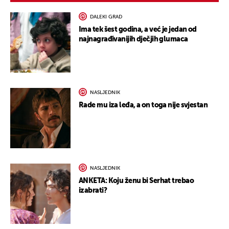
DALEKI GRAD
Ima tek šest godina, a već je jedan od
najnagrađivanijih dječjih glumaca
NASLJEDNIK
Rade mu iza leđa, a on toga nije svjestan
NASLJEDNIK
ANKETA: Koju ženu bi Serhat trebao
izabrati?