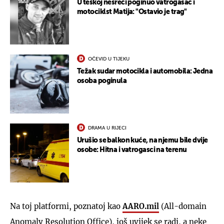
U teškoj nesreći poginuo vatrogasac i
motociklst Matija: "Ostavio je trag"
OČEVID U TIJEKU
Težak sudar motocikla i automobila: Jedna
osoba poginula
DRAMA U RIJECI
Urušio se balkon kuće, na njemu bile dvije
osobe: Hitna i vatrogasci na terenu
Na toj platformi, poznatoj kao
AARO.mil
(All-domain
Anomaly Resolution Office), još uvijek se radi, a neke