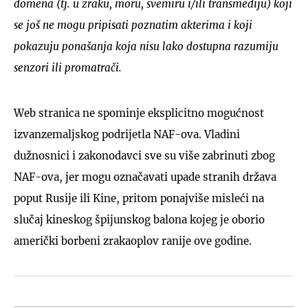
domena (tj. u zraku, moru, svemiru i/ili transmediju) koji
se još ne mogu pripisati poznatim akterima i koji
pokazuju ponašanja koja nisu lako dostupna razumiju
senzori ili promatrači.
Web stranica ne spominje eksplicitno mogućnost
izvanzemaljskog podrijetla NAF-ova. Vladini
dužnosnici i zakonodavci sve su više zabrinuti zbog
NAF-ova, jer mogu označavati upade stranih država
poput Rusije ili Kine, pritom ponajviše misleći na
slučaj kineskog špijunskog balona kojeg je oborio
američki borbeni zrakaoplov ranije ove godine.