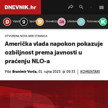
Vijesti
Sport
Showbizz
Lifestyle
Putovanja
PRETRAŽITE VIJESTI
OTVORENA NOVA WEB STRANICA
Američka vlada napokon pokazuje
ozbiljnost prema javnosti u
praćenju NLO-a
Piše
Branimir Vorša,
01. rujna 2023. @ 09:33
KOMENTARI