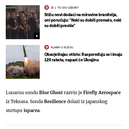
JE L' TO IDU IZBORI?
Stižu novi dodaci na mirovine branitelja,
oni poručuju: "Neki su dobili premalo, neki
su dobili previše"
ALARM U KIJEVU
Obavještajac otkrio: Raspoređuju se i imaju
120 raketa, napast će Ukrajinu
Lunarnu sondu
Blue Ghost
razvio je
Firefly Aerospace
iz Teksasa. Sonda
Resilience
dolazi iz japanskog
startupa
ispacea
.