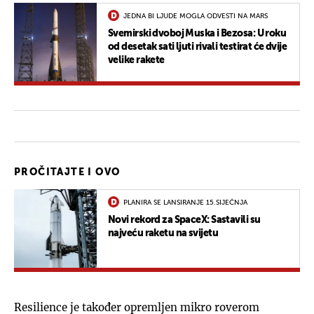
JEDNA BI LJUDE MOGLA ODVESTI NA MARS
Svemirski dvoboj Muska i Bezosa: U roku
od desetak sati ljuti rivali testirat će dvije
velike rakete
PROČITAJTE I OVO
PLANIRA SE LANSIRANJE 15.SIJEČNJA
Novi rekord za SpaceX: Sastavili su
najveću raketu na svijetu
Resilience je također opremljen mikro roverom