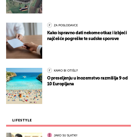
ZA POSLODAVCE
Kako ispravno dati nekome otkaz i izbjeći
najčešće pogreške te sudske sporove
KAMO BI OTIŠLI?
O preseljenju u inozemstvo razmišlja 9 od
10 Europljana
LIFESTYLE
JAKO SU SLATKI!