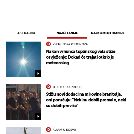
AKTUALNO
NAJČITANIJE
NAJKOMENTIRANIJE
VREMENSKA PROGNOZA
Nakon vrhunca toplinskog vala stiže
osvježenje: Dokad će trajati otkrio je
meteorolog
JE L' TO IDU IZBORI?
Stižu novi dodaci na mirovine branitelja,
oni poručuju: "Neki su dobili premalo, neki
su dobili previše"
ALARM U KIJEVU