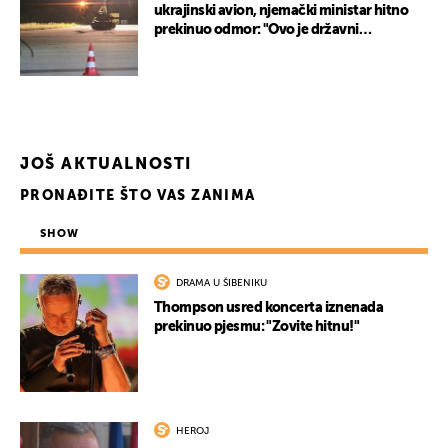
ukrajinski avion, njemački ministar hitno
prekinuo odmor: "Ovo je državni
terorizam"
JOŠ AKTUALNOSTI
PRONAĐITE ŠTO VAS ZANIMA
SHOW
DRAMA U ŠIBENIKU
Thompson usred koncerta iznenada
prekinuo pjesmu: "Zovite hitnu!"
HEROJ