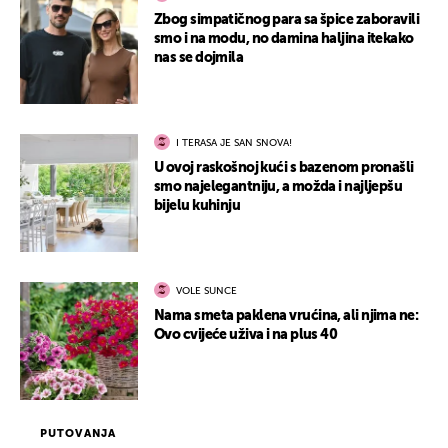
Zbog simpatičnog para sa špice zaboravili
smo i na modu, no damina haljina itekako
nas se dojmila
I TERASA JE SAN SNOVA!
U ovoj raskošnoj kući s bazenom pronašli
smo najelegantniju, a možda i najljepšu
bijelu kuhinju
VOLE SUNCE
Nama smeta paklena vrućina, ali njima ne:
Ovo cvijeće uživa i na plus 40
PUTOVANJA