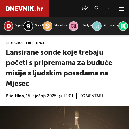
Vijesti
Sport
Showbizz
Lifestyle
Putovanja
PRETRAŽITE VIJESTI
BLUE GHOST I RESILIENCE
Lansirane sonde koje trebaju
početi s pripremama za buduće
misije s ljudskim posadama na
Mjesec
Piše
Hina,
15. siječnja 2025. @ 12:01
KOMENTARI