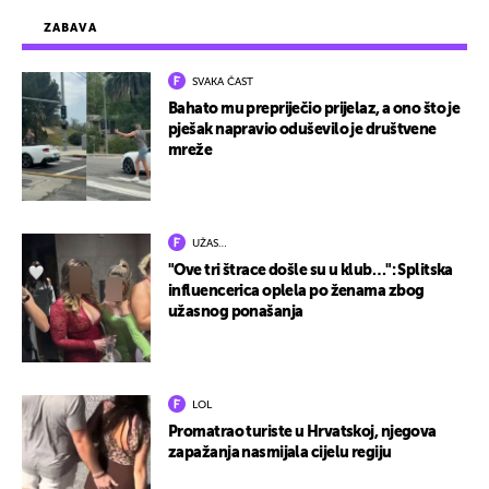
ZABAVA
SVAKA ČAST
Bahato mu prepriječio prijelaz, a ono što je
pješak napravio oduševilo je društvene
mreže
UŽAS…
"Ove tri štrace došle su u klub…": Splitska
influencerica oplela po ženama zbog
užasnog ponašanja
LOL
Promatrao turiste u Hrvatskoj, njegova
zapažanja nasmijala cijelu regiju