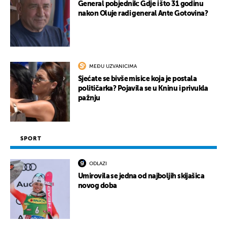
General pobjednik: Gdje i što 31 godinu
nakon Oluje radi general Ante Gotovina?
MEĐU UZVANICIMA
Sjećate se bivše misice koja je postala
političarka? Pojavila se u Kninu i privukla
pažnju
SPORT
ODLAZI
Umirovila se jedna od najboljih skijašica
novog doba