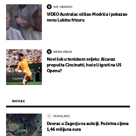
SVE OBJAVIO
VIDEO Australac ošišao Modrića i pokazao
novu Lukinu frizuru
NEMA KRAJA
Novi šok u teniskom svijetu: Alcaraz
propušta Cincinatti, hoće li igrati na US
Openu?
NOVAC
POVOLJNO
Dvorac u Zagorju na aukciji. Početna cijena
1,46 milijuna eura