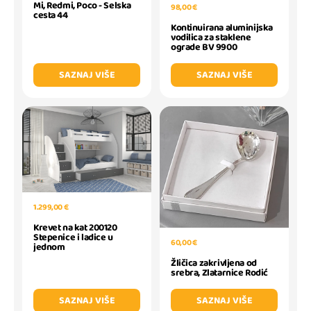
Mi, Redmi, Poco - Selska
98,00 €
cesta 44
Kontinuirana aluminijska
vodilica za staklene
ograde BV 9900
SAZNAJ VIŠE
SAZNAJ VIŠE
1.299,00 €
Krevet na kat 200120
Stepenice i ladice u
60,00 €
jednom
Žličica zakrivljena od
srebra, Zlatarnice Rodić
SAZNAJ VIŠE
SAZNAJ VIŠE