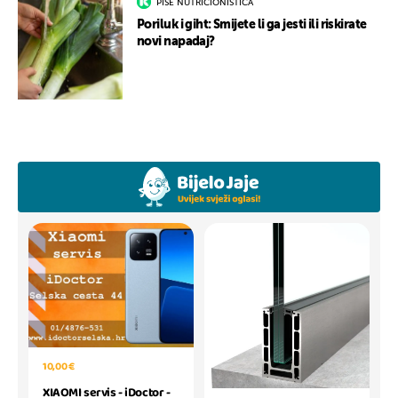
PIŠE NUTRICIONISTICA
Poriluk i giht: Smijete li ga jesti ili riskirate
novi napadaj?
10,00 €
XIAOMI servis - iDoctor -