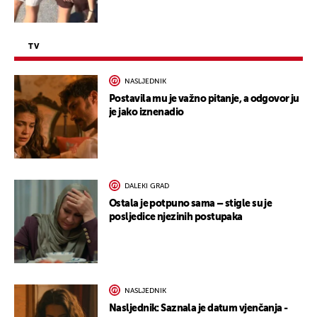
TV
NASLJEDNIK
Postavila mu je važno pitanje, a odgovor ju
je jako iznenadio
DALEKI GRAD
Ostala je potpuno sama – stigle su je
posljedice njezinih postupaka
NASLJEDNIK
Nasljednik: Saznala je datum vjenčanja -