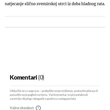
natjecanje slično svemirskoj utrci iz doba hladnog rata.
Komentari
(0)
Uključite se u raspravu – podijelite svoje mišljenje, postavite pitanja ili
ponudite svoj pogled na temu. Vaš komentar može potaknuti
zanimljiv dijalog i obogatiti zajednicu našeg portala.
Važna obavijest
!