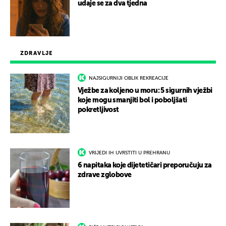
udaje se za dva tjedna
ZDRAVLJE
NAJSIGURNIJI OBLIK REKREACIJE
Vježbe za koljeno u moru: 5 sigurnih vježbi
koje mogu smanjiti bol i poboljšati
pokretljivost
VRIJEDI IH UVRSTITI U PREHRANU
6 napitaka koje dijetetičari preporučuju za
zdrave zglobove