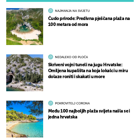
NAJMANJA NA SVIJETU
Čudo prirode: Predivna pješčana plaža na
100 metara od mora
NEDALEKO OD PLOČA
Skriveni vojni tuneli na jugu Hrvatske:
Omiljena kupališta na koja lokalci u miru
dolaze roniti i skakati u more
POKROVITELJ CORONA
Među 100 najboljih plaža svijeta našla se i
jedna hrvatska