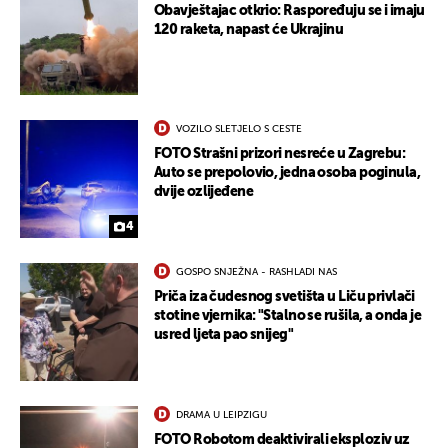
Obavještajac otkrio: Raspoređuju se i imaju
120 raketa, napast će Ukrajinu
VOZILO SLETJELO S CESTE
FOTO Strašni prizori nesreće u Zagrebu:
Auto se prepolovio, jedna osoba poginula,
dvije ozlijeđene
4
GOSPO SNJEŽNA - RASHLADI NAS
UKLJUČITE NOTIFIKACIJE
Priča iza čudesnog svetišta u Liču privlači
stotine vjernika: "Stalno se rušila, a onda je
usred ljeta pao snijeg"
DRAMA U LEIPZIGU
FOTO Robotom deaktivirali eksploziv uz