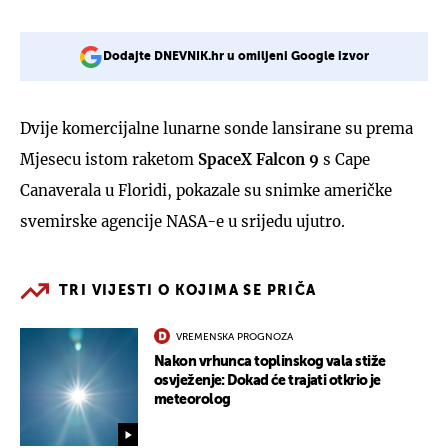
Dodajte DNEVNIK.hr u omiljeni Google izvor
Dvije komercijalne lunarne sonde lansirane su prema
Mjesecu istom raketom
SpaceX Falcon 9
s Cape
Canaverala u Floridi, pokazale su snimke američke
svemirske agencije NASA-e u srijedu ujutro.
TRI VIJESTI O KOJIMA SE PRIČA
VREMENSKA PROGNOZA
Nakon vrhunca toplinskog vala stiže
osvježenje: Dokad će trajati otkrio je
meteorolog