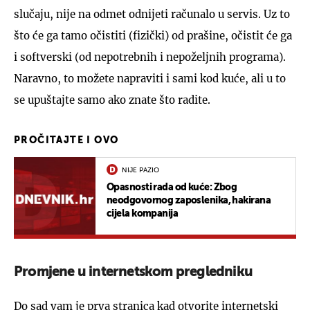
slučaju, nije na odmet odnijeti računalo u servis. Uz to
što će ga tamo očistiti (fizički) od prašine, očistit će ga
i softverski (od nepotrebnih i nepoželjnih programa).
Naravno, to možete napraviti i sami kod kuće, ali u to
se upuštajte samo ako znate što radite.
PROČITAJTE I OVO
NIJE PAZIO
Opasnosti rada od kuće: Zbog
neodgovornog zaposlenika, hakirana
cijela kompanija
Promjene u internetskom pregledniku
Do sad vam je prva stranica kad otvorite internetski