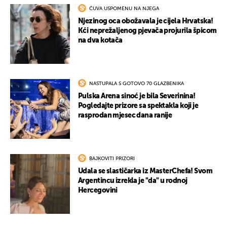
ČUVA USPOMENU NA NJEGA
Njezinog oca obožavala je cijela Hrvatska!
Kći neprežaljenog pjevača projurila špicom
na dva kotača
NASTUPALA S GOTOVO 70 GLAZBENIKA
Pulska Arena sinoć je bila Severinina!
Pogledajte prizore sa spektakla koji je
rasprodan mjesec dana ranije
BAJKOVITI PRIZORI
Udala se slastičarka iz MasterChefa! Svom
Argentincu izrekla je "da" u rodnoj
Hercegovini