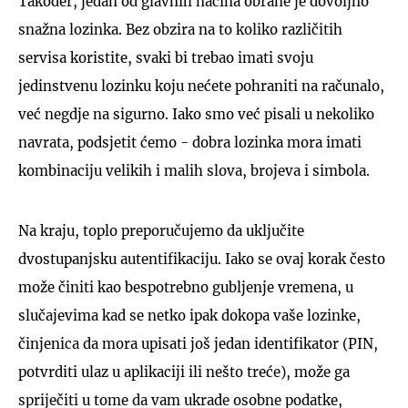
Također, jedan od glavnih načina obrane je dovoljno
snažna lozinka. Bez obzira na to koliko različitih
servisa koristite, svaki bi trebao imati svoju
jedinstvenu lozinku koju nećete pohraniti na računalo,
već negdje na sigurno. Iako smo već pisali u nekoliko
navrata, podsjetit ćemo - dobra lozinka mora imati
kombinaciju velikih i malih slova, brojeva i simbola.
Na kraju, toplo preporučujemo da uključite
dvostupanjsku autentifikaciju. Iako se ovaj korak često
može činiti kao bespotrebno gubljenje vremena, u
slučajevima kad se netko ipak dokopa vaše lozinke,
činjenica da mora upisati još jedan identifikator (PIN,
potvrditi ulaz u aplikaciji ili nešto treće), može ga
spriječiti u tome da vam ukrade osobne podatke,