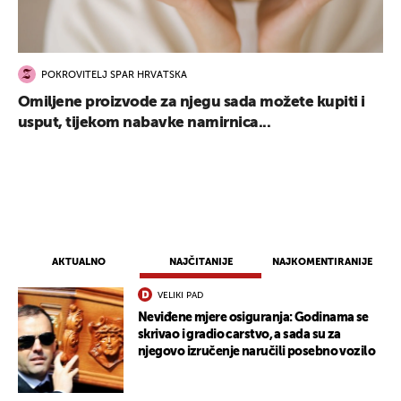
POKROVITELJ SPAR HRVATSKA
Omiljene proizvode za njegu sada možete kupiti i
usput, tijekom nabavke namirnica...
AKTUALNO
NAJČITANIJE
NAJKOMENTIRANIJE
VELIKI PAD
Neviđene mjere osiguranja: Godinama se
skrivao i gradio carstvo, a sada su za
njegovo izručenje naručili posebno vozilo