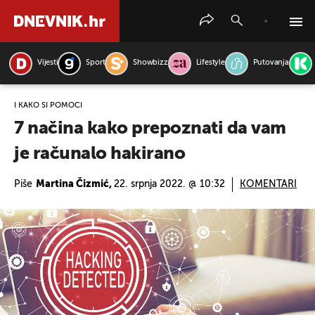
Vijesti
Sport
Showbizz
Lifestyle
Putovanja
PRETRAŽITE VIJESTI
I KAKO SI POMOĆI
7 načina kako prepoznati da vam
je računalo hakirano
Piše
Martina Čizmić,
22. srpnja 2022. @ 10:32
KOMENTARI