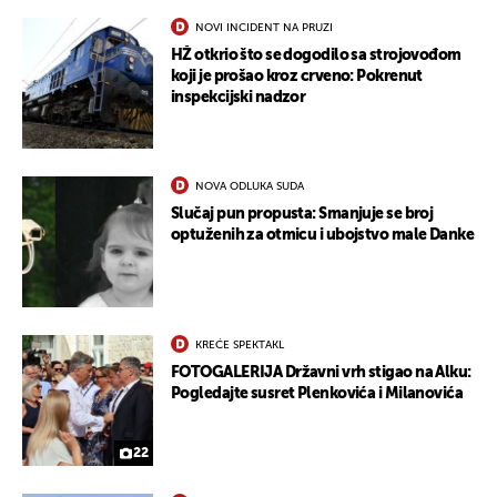
NOVI INCIDENT NA PRUZI
HŽ otkrio što se dogodilo sa strojovođom
koji je prošao kroz crveno: Pokrenut
inspekcijski nadzor
NOVA ODLUKA SUDA
Slučaj pun propusta: Smanjuje se broj
optuženih za otmicu i ubojstvo male Danke
KREĆE SPEKTAKL
FOTOGALERIJA Državni vrh stigao na Alku:
Pogledajte susret Plenkovića i Milanovića
22