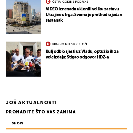
ČETIRI GODINE PODRŠKE
VIDEO Iznenada uklonili veliku zastavu
Ukrajine s trga: Svemu je prethodio jedan
sastanak
PRAZNO MJESTO U LOŽI
Bulj odbio sjesti uz Vladu, optužio ih za
veleizdaju: Stigao odgovor HDZ-a
JOŠ AKTUALNOSTI
PRONAĐITE ŠTO VAS ZANIMA
SHOW