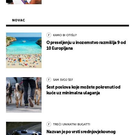
NOVAC
KAMO BI OTIŠLI?
O preseljenju u inozemstvo razmišlja 9 od
10 Europljana
SAM SVOJ ŠEF
Šest poslova koje možete pokrenuti od
kuće uz minimalna ulaganja
TREĆI UNIKATNI BUGATTI
Nazvan je po vrsti srednjovjekovnog