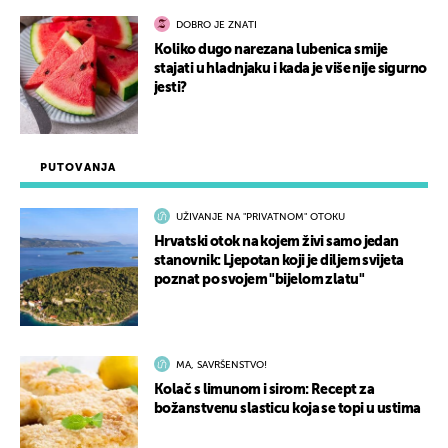
DOBRO JE ZNATI
Koliko dugo narezana lubenica smije
stajati u hladnjaku i kada je više nije sigurno
jesti?
PUTOVANJA
UŽIVANJE NA "PRIVATNOM" OTOKU
Hrvatski otok na kojem živi samo jedan
stanovnik: Ljepotan koji je diljem svijeta
poznat po svojem "bijelom zlatu"
MA, SAVRŠENSTVO!
Kolač s limunom i sirom: Recept za
božanstvenu slasticu koja se topi u ustima