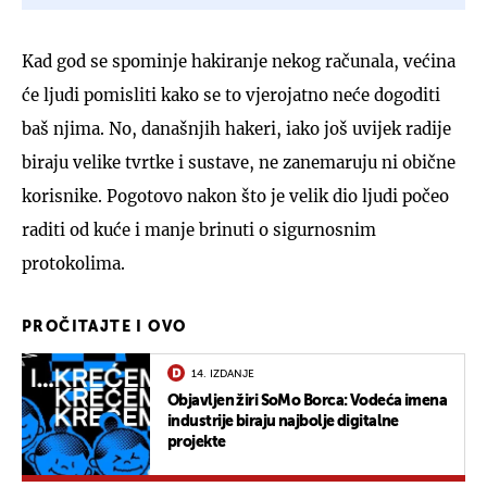
Kad god se spominje hakiranje nekog računala, većina
će ljudi pomisliti kako se to vjerojatno neće dogoditi
baš njima. No, današnjih hakeri, iako još uvijek radije
biraju velike tvrtke i sustave, ne zanemaruju ni obične
korisnike. Pogotovo nakon što je velik dio ljudi počeo
raditi od kuće i manje brinuti o sigurnosnim
protokolima.
PROČITAJTE I OVO
14. IZDANJE
Objavljen žiri SoMo Borca: Vodeća imena
industrije biraju najbolje digitalne
projekte