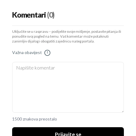
Komentari
(0)
Uključite se u raspravu – podijelite svoje mišljenje, postavite pitanja ili
ponudite svoj pogled na temu. Vaš komentar može potaknuti
zanimljiv dijalog i obogatiti zajednicu našeg portala.
Važna obavijest
!
1500 znakova preostalo
Prijavite se