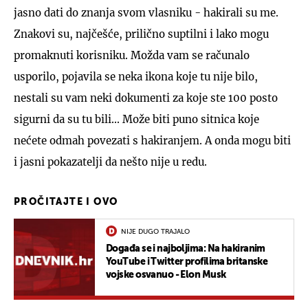
jasno dati do znanja svom vlasniku - hakirali su me.
Znakovi su, najčešće, prilično suptilni i lako mogu
promaknuti korisniku. Možda vam se računalo
usporilo, pojavila se neka ikona koje tu nije bilo,
nestali su vam neki dokumenti za koje ste 100 posto
sigurni da su tu bili... Može biti puno sitnica koje
nećete odmah povezati s hakiranjem. A onda mogu biti
i jasni pokazatelji da nešto nije u redu.
PROČITAJTE I OVO
NIJE DUGO TRAJALO
Događa se i najboljima: Na hakiranim
YouTube i Twitter profilima britanske
vojske osvanuo - Elon Musk