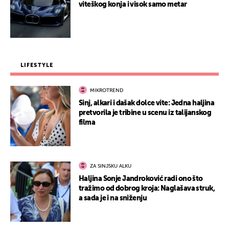
viteškog konja i visok samo metar
LIFESTYLE
MIKROTREND
Sinj, alkari i dašak dolce vite: Jedna haljina
pretvorila je tribine u scenu iz talijanskog
filma
ZA SINJSKU ALKU
Haljina Sonje Jandroković radi ono što
tražimo od dobrog kroja: Naglašava struk,
a sada je i na sniženju