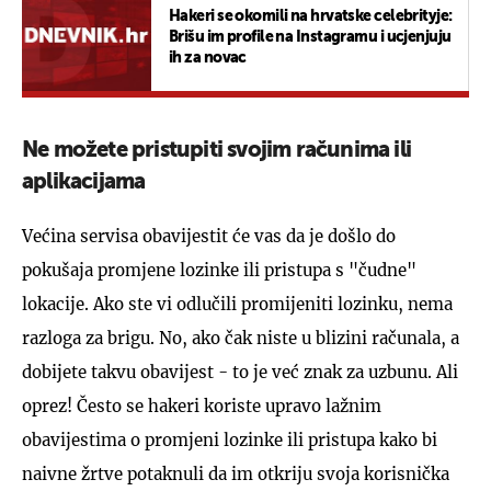
Hakeri se okomili na hrvatske celebrityje:
Brišu im profile na Instagramu i ucjenjuju
ih za novac
Ne možete pristupiti svojim računima ili
aplikacijama
Većina servisa obavijestit će vas da je došlo do
pokušaja promjene lozinke ili pristupa s "čudne"
lokacije. Ako ste vi odlučili promijeniti lozinku, nema
razloga za brigu. No, ako čak niste u blizini računala, a
dobijete takvu obavijest - to je već znak za uzbunu. Ali
oprez! Često se hakeri koriste upravo lažnim
obavijestima o promjeni lozinke ili pristupa kako bi
naivne žrtve potaknuli da im otkriju svoja korisnička