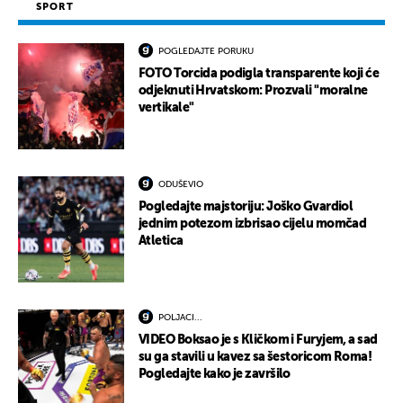
SPORT
POGLEDAJTE PORUKU
FOTO Torcida podigla transparente koji će
odjeknuti Hrvatskom: Prozvali "moralne
vertikale"
ODUŠEVIO
Pogledajte majstoriju: Joško Gvardiol
jednim potezom izbrisao cijelu momčad
Atletica
POLJACI...
VIDEO Boksao je s Kličkom i Furyjem, a sad
su ga stavili u kavez sa šestoricom Roma!
Pogledajte kako je završilo