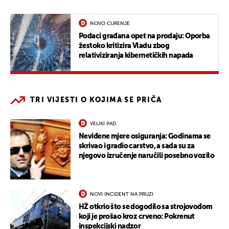
NOVO CURENJE
Podaci građana opet na prodaju: Oporba
žestoko kritizira Vladu zbog
relativiziranja kibernetičkih napada
TRI VIJESTI O KOJIMA SE PRIČA
VELIKI PAD
Neviđene mjere osiguranja: Godinama se
skrivao i gradio carstvo, a sada su za
njegovo izručenje naručili posebno vozilo
NOVI INCIDENT NA PRUZI
HŽ otkrio što se dogodilo sa strojovođom
koji je prošao kroz crveno: Pokrenut
inspekcijski nadzor