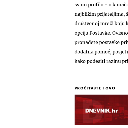
svom profilu - u konačni
najbližim prijateljima,
društvenoj mreži koju ko
opciju Postavke. Ovisn
pronađete postavke priv
dodatna pomoć, posjeti
kako podesiti razinu pr
PROČITAJTE I OVO