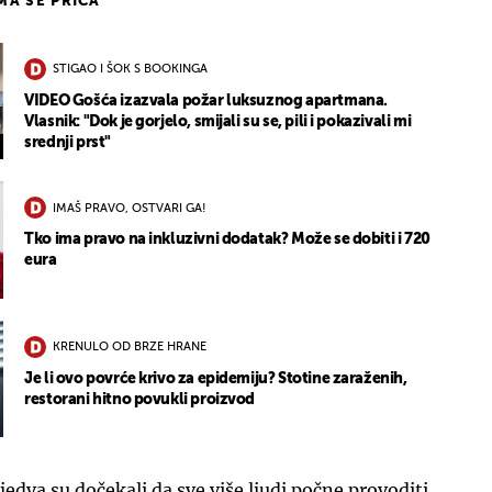
IMA SE PRIČA
STIGAO I ŠOK S BOOKINGA
VIDEO Gošća izazvala požar luksuznog apartmana.
Vlasnik: "Dok je gorjelo, smijali su se, pili i pokazivali mi
srednji prst"
IMAŠ PRAVO, OSTVARI GA!
Tko ima pravo na inkluzivni dodatak? Može se dobiti i 720
eura
KRENULO OD BRZE HRANE
Je li ovo povrće krivo za epidemiju? Stotine zaraženih,
restorani hitno povukli proizvod
jedva su dočekali da sve više ljudi počne provoditi