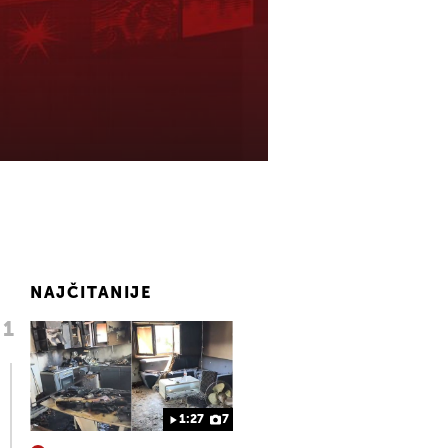
NAJČITANIJE
1:27
7