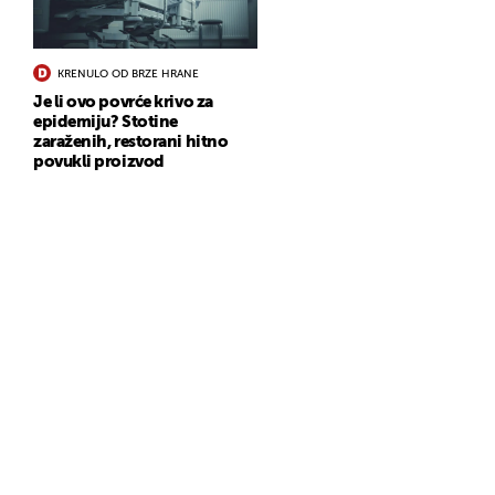
KRENULO OD BRZE HRANE
Je li ovo povrće krivo za
epidemiju? Stotine
zaraženih, restorani hitno
povukli proizvod