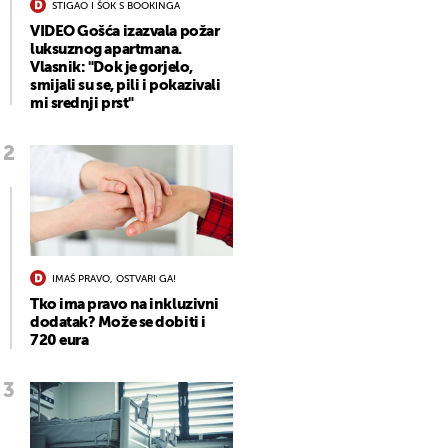
STIGAO I ŠOK S BOOKINGA
VIDEO Gošća izazvala požar
luksuznog apartmana.
Vlasnik: "Dok je gorjelo,
smijali su se, pili i pokazivali
mi srednji prst"
IMAŠ PRAVO, OSTVARI GA!
Tko ima pravo na inkluzivni
dodatak? Može se dobiti i
720 eura