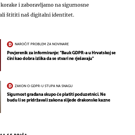
korake i zaboravljamo na sigurnosne
 štititi naš digitalni identitet.
NAROČIT PROBLEM ZA NOVINARE
Povjerenik za informiranje: ''Bauk GDPR-a u Hrvatskoj se
čini kao dobra izlika da se stvari ne rješavaju''
ZAKON O GDPR-U STUPA NA SNAGU
Sigurnost građana skupo će platiti poduzetnici. Ne
budu li se pridržavali zakona slijede drakonske kazne