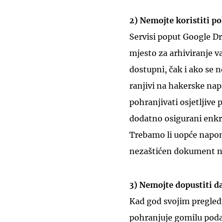
2) Nemojte koristiti p
Servisi poput Google Dr
mjesto za arhiviranje v
dostupni, čak i ako se 
ranjivi na hakerske nap
pohranjivati osjetljive
dodatno osigurani enkr
Trebamo li uopće napom
nezaštićen dokument n
3) Nemojte dopustiti da
Kad god svojim pregled
pohranjuje gomilu podata