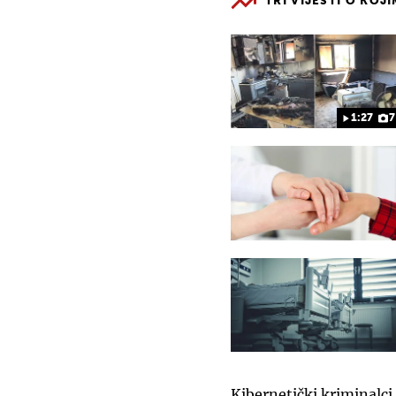
TRI VIJESTI O KOJ
1:27
7
Kibernetički kriminalci 