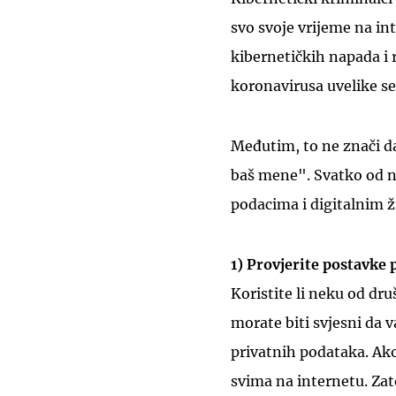
svo svoje vrijeme na int
kibernetičkih napada i
koronavirusa uvelike se
Međutim, to ne znači da 
baš mene". Svatko od n
podacima i digitalnim 
1) Provjerite postavke
Koristite li neku od dr
morate biti svjesni da v
privatnih podataka. Ako 
svima na internetu. Zat