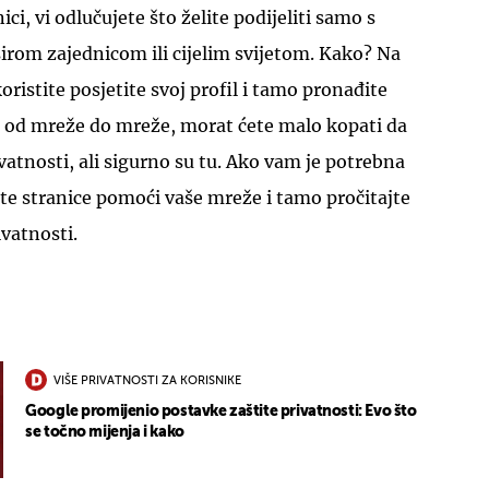
ci, vi odlučujete što želite podijeliti samo s
 širom zajednicom ili cijelim svijetom. Kako? Na
ristite posjetite svoj profil i tamo pronađite
o od mreže do mreže, morat ćete malo kopati da
atnosti, ali sigurno su tu. Ako vam je potrebna
te stranice pomoći vaše mreže i tamo pročitajte
ivatnosti.
VIŠE PRIVATNOSTI ZA KORISNIKE
Google promijenio postavke zaštite privatnosti: Evo što
se točno mijenja i kako