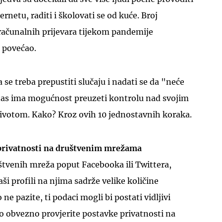
ernetu, raditi i školovati se od kuće. Broj
 računalnih prijevara tijekom pandemije
 povećao.
se treba prepustiti slučaju i nadati se da "neće
UKLJUČITE NOTIFIKACIJE
as ima mogućnost preuzeti kontrolu nad svojim
životom. Kako? Kroz ovih 10 jednostavnih koraka.
 privatnosti na društvenim mrežama
uštvenih mreža poput Facebooka ili Twittera,
aši profili na njima sadrže velike količine
ne pazite, ti podaci mogli bi postati vidljivi
o obvezno provjerite postavke privatnosti na