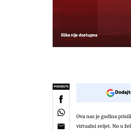
Slika nije dostupna
PODIJELITE
Dodajt
Ova nas je godina prisil
virtualni svijet. No u že