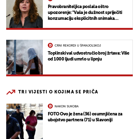
Pravobraniteljica poslala oštro
upozorenje: ''Vaša je dužnost spriječiti
konzumaciju eksplicitnih snimaka
nasilja"
CRNI REKORDI U ŠPANJOLSKOJ
Toplinski val udvostručio broj žrtava: Više
od 1000 ljudi umrlo u lipnju
TRI VIJESTI O KOJIMA SE PRIČA
NAKON SUKOBA
FOTO Ovo je žena (36) osumnjičena za
ubojstvo partnera (71) u Slavoniji