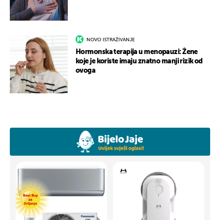
NOVO ISTRAŽIVANJE
Hormonska terapija u menopauzi: Žene
koje je koriste imaju znatno manji rizik od
ovoga