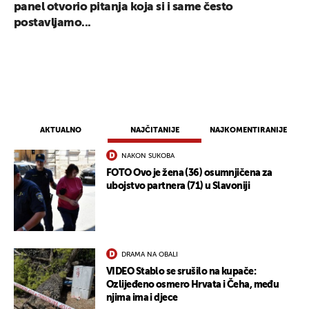
panel otvorio pitanja koja si i same često
postavljamo...
AKTUALNO
NAJČITANIJE
NAJKOMENTIRANIJE
NAKON SUKOBA
FOTO Ovo je žena (36) osumnjičena za
ubojstvo partnera (71) u Slavoniji
DRAMA NA OBALI
VIDEO Stablo se srušilo na kupače:
Ozlijeđeno osmero Hrvata i Čeha, među
njima ima i djece