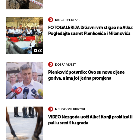
KREĆE SPEKTAKL
FOTOGALERIJA Državni vrh stigao na Alku:
UKLJUČITE NOTIFIKACIJE
Pogledajte susret Plenkovića i Milanovića
22
DOBRA VIJEST
Plenković potvrdio: Ovo su nove cijene
goriva, a ima još jedna promjena
NEUGODNI PRIZORI
VIDEO Nezgoda uoči Alke! Konji proklizali i
pali u središtu grada