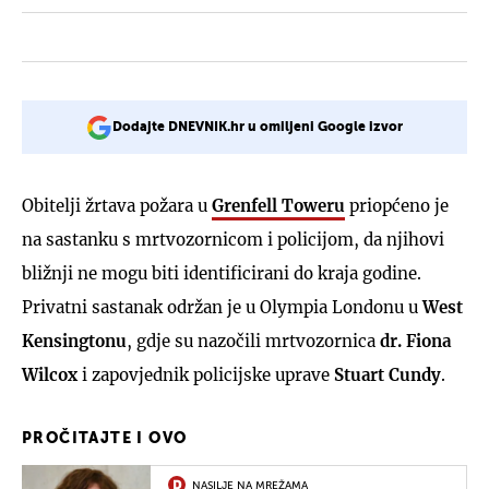
Dodajte DNEVNIK.hr u omiljeni Google izvor
Obitelji žrtava požara u
Grenfell Toweru
priopćeno je
na sastanku s mrtvozornicom i policijom, da njihovi
bližnji ne mogu biti identificirani do kraja godine.
Privatni sastanak održan je u Olympia Londonu u
West
Kensingtonu
, gdje su nazočili mrtvozornica
dr. Fiona
Wilcox
i zapovjednik policijske uprave
Stuart Cundy
.
PROČITAJTE I OVO
NASILJE NA MREŽAMA