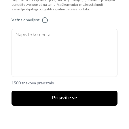
Uključite se u raspravu – podijelite svoje mišljenje, postavite pitanja ili
ponudite svoj pogled na temu. Vaš komentar može potaknuti
zanimljiv dijalog i obogatiti zajednicu našeg portala.
Važna obavijest
!
1500 znakova preostalo
Prijavite se