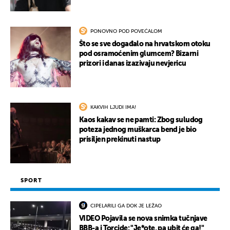
PONOVNO POD POVEĆALOM
Što se sve događalo na hrvatskom otoku
pod osramoćenim glumcem? Bizarni
prizori i danas izazivaju nevjericu
KAKVIH LJUDI IMA!
Kaos kakav se ne pamti: Zbog suludog
poteza jednog muškarca bend je bio
prisiljen prekinuti nastup
SPORT
CIPELARILI GA DOK JE LEŽAO
VIDEO Pojavila se nova snimka tučnjave
BBB-a i Torcide: "Je*ote, pa ubit će ga!"