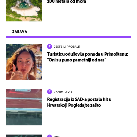
100 metara od mora
ZABAVA
JESTE LI PROBALI?
Turisticu oduševila ponuda u Primoštenu:
"Oni su puno pametniji od nas"
ZANIMLJIVO
Registracija iz SAD-a postala hit u
Hrvatskoj! Pogledajte zašto