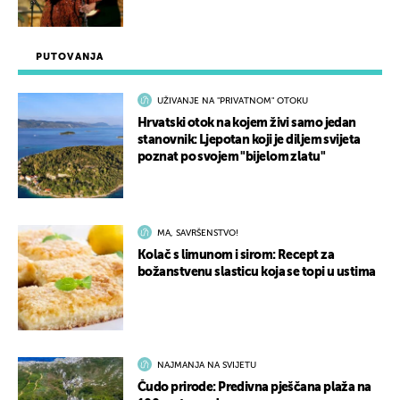
PUTOVANJA
UŽIVANJE NA "PRIVATNOM" OTOKU
Hrvatski otok na kojem živi samo jedan
stanovnik: Ljepotan koji je diljem svijeta
poznat po svojem "bijelom zlatu"
MA, SAVRŠENSTVO!
Kolač s limunom i sirom: Recept za
božanstvenu slasticu koja se topi u ustima
NAJMANJA NA SVIJETU
Čudo prirode: Predivna pješčana plaža na