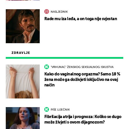
NASLJEDNIK
Rade mu iza leđa, a on toga nije svjestan
ZDRAVLJE
"VRHUNAC" ŽENSKOG SEKSUALNOG ISKUSTVA
Kako do vaginalnog orgazma? Samo 18 %
žena može ga doživjeti isključivo na ovaj
način
PIŠE LIJEČNIK
Fibrilacija atrija i prognoza: Koliko se dugo
može živjeti s ovom dijagnozom?