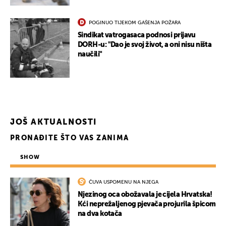
POGINUO TIJEKOM GAŠENJA POŽARA
Sindikat vatrogasaca podnosi prijavu
DORH-u: "Dao je svoj život, a oni nisu ništa
naučili"
JOŠ AKTUALNOSTI
PRONAĐITE ŠTO VAS ZANIMA
SHOW
ČUVA USPOMENU NA NJEGA
Njezinog oca obožavala je cijela Hrvatska!
Kći neprežaljenog pjevača projurila špicom
na dva kotača