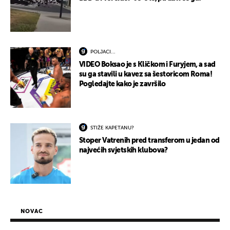
POLJACI...
VIDEO Boksao je s Kličkom i Furyjem, a sad
su ga stavili u kavez sa šestoricom Roma!
Pogledajte kako je završilo
STIŽE KAPETANU?
Stoper Vatrenih pred transferom u jedan od
najvećih svjetskih klubova?
NOVAC