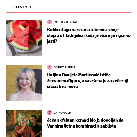
LIFESTYLE
DOBRO JE ZNATI
Koliko dugo narezana lubenica smije
stajati u hladnjaku i kada je više nije sigurno
jesti?
POPUT SIRENE
Haljina Danijele Martinović ističe
ženstvenu figuru, a savršena je za večernji
izlazak na moru
ZA KONCERT
Jedan efektan komad bio je dovoljan da
Vannina ljetna kombinacija zablista