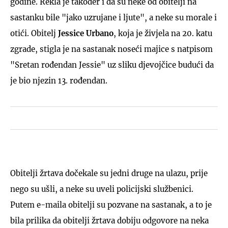
godine. Rekla je također i da su neke od obitelji na
sastanku bile "jako uzrujane i ljute", a neke su morale i
otići. Obitelj
Jessice Urbano
, koja je živjela na 20. katu
zgrade, stigla je na sastanak noseći majice s natpisom
"Sretan rođendan Jessie" uz sliku djevojčice budući da
je bio njezin 13. rođendan.
Obitelji žrtava dočekale su jedni druge na ulazu, prije
nego su ušli, a neke su uveli policijski službenici.
Putem e-maila obitelji su pozvane na sastanak, a to je
bila prilika da obitelji žrtava dobiju odgovore na neka