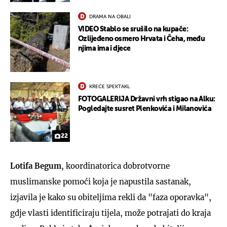
DRAMA NA OBALI
VIDEO Stablo se srušilo na kupače:
Ozlijeđeno osmero Hrvata i Čeha, među
njima ima i djece
KREĆE SPEKTAKL
FOTOGALERIJA Državni vrh stigao na Alku:
Pogledajte susret Plenkovića i Milanovića
22
Lotifa Begum
, koordinatorica dobrotvorne
muslimanske pomoći koja je napustila sastanak,
izjavila je kako su obiteljima rekli da "faza oporavka",
gdje vlasti identificiraju tijela, može potrajati do kraja