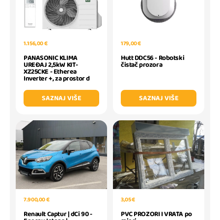
1.156,00 €
179,00 €
PANASONIC KLIMA
Hutt DDC56 - Robotski
UREĐAJ 2,5kW KIT-
čistač prozora
XZ25CKE - Etherea
Inverter +, za prostor d
SAZNAJ VIŠE
SAZNAJ VIŠE
7.900,00 €
3,05 €
Renault Captur | dCi 90 -
PVC PROZORI I VRATA po