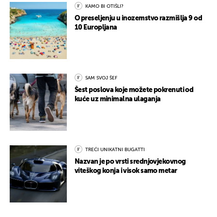
KAMO BI OTIŠLI?
O preseljenju u inozemstvo razmišlja 9 od
10 Europljana
SAM SVOJ ŠEF
Šest poslova koje možete pokrenuti od
kuće uz minimalna ulaganja
TREĆI UNIKATNI BUGATTI
Nazvan je po vrsti srednjovjekovnog
viteškog konja i visok samo metar