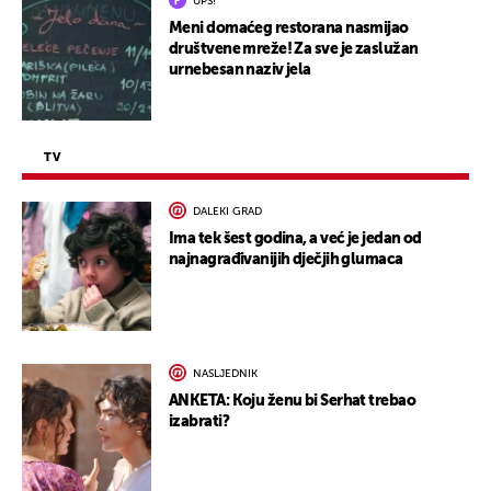
UPS!
Meni domaćeg restorana nasmijao
društvene mreže! Za sve je zaslužan
urnebesan naziv jela
TV
DALEKI GRAD
Ima tek šest godina, a već je jedan od
najnagrađivanijih dječjih glumaca
NASLJEDNIK
ANKETA: Koju ženu bi Serhat trebao
izabrati?