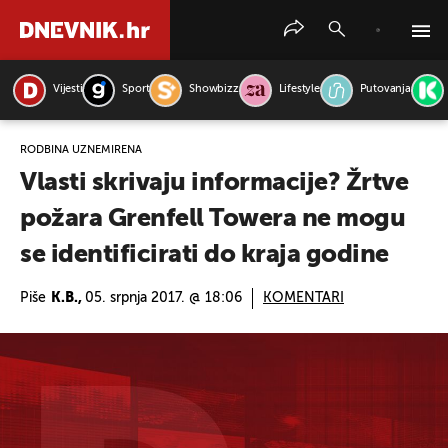
Vijesti
Sport
Showbizz
Lifestyle
Putovanja
PRETRAŽITE VIJESTI
RODBINA UZNEMIRENA
Vlasti skrivaju informacije? Žrtve
požara Grenfell Towera ne mogu
se identificirati do kraja godine
Piše
K.B.,
05. srpnja 2017. @ 18:06
KOMENTARI