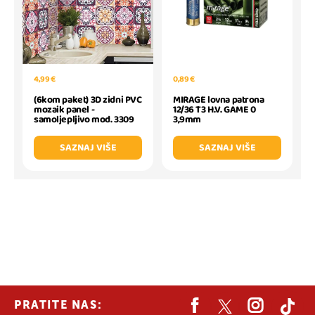
4,99 €
0,89 €
(6kom paket) 3D zidni PVC
MIRAGE lovna patrona
mozaik panel -
12/36 T3 H.V. GAME 0
samoljepljivo mod. 3309
3,9mm
SAZNAJ VIŠE
SAZNAJ VIŠE
PRATITE NAS: