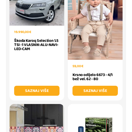
19.990,00 €
Škoda Karoq Selection 1.5
TSI -1 VLASNIK-ALU-NAVI-
LED-CAM
59,00 €
Krsno odijelo 6673 - 4/1
bež vel. 62 - 80
SAZNAJ VIŠE
SAZNAJ VIŠE