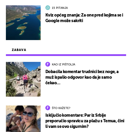
15 PITANJA
Kviz općeg znanja: Za one pred kojima se i
Google može sakriti
ZABAVA
KAO IZ PIŠTOLJA
Dobacila komentar trudnici bez noge, a
muž ispalio odgovor kao da je samo
čekao…
ŠTO KAŽETE?
Isključio komentare: Par iz Srbije
preporučio spravicu za plažu s Temua, čini
li vam se ovo sigurnim?