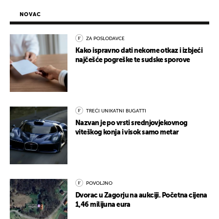
NOVAC
ZA POSLODAVCE
Kako ispravno dati nekome otkaz i izbjeći
najčešće pogreške te sudske sporove
TREĆI UNIKATNI BUGATTI
Nazvan je po vrsti srednjovjekovnog
viteškog konja i visok samo metar
POVOLJNO
Dvorac u Zagorju na aukciji. Početna cijena
1,46 milijuna eura