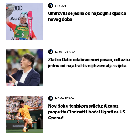
ODLAZI
Umirovila se jedna od najboljih skijašica
novog doba
NOVI IZAZOV
Zlatko Dalić odabrao novi posao, odlazi u
jednu od najatraktivnijih zemalja svijeta
NEMA KRAJA
Novi šok u teniskom svijetu: Alcaraz
propušta Cincinatti, hoće li igrati na US
Openu?