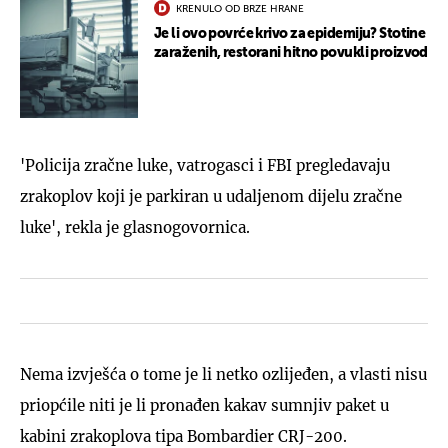
KRENULO OD BRZE HRANE
Je li ovo povrće krivo za epidemiju? Stotine
zaraženih, restorani hitno povukli proizvod
'Policija zračne luke, vatrogasci i FBI pregledavaju
zrakoplov koji je parkiran u udaljenom dijelu zračne
luke', rekla je glasnogovornica.
Nema izvješća o tome je li netko ozlijeđen, a vlasti nisu
priopćile niti je li pronađen kakav sumnjiv paket u
kabini zrakoplova tipa Bombardier CRJ-200.