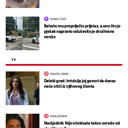
SVAKA ČAST
Bahato mu prepriječio prijelaz, a ono što je
pješak napravio oduševilo je društvene
mreže
TV
DALEKI GRAD
Daleki grad: Intuicija joj govori da danas
neće otići iz njihovog života
NASLJEDNIK
Nasljednik: Nije očekivala takve uvrede od