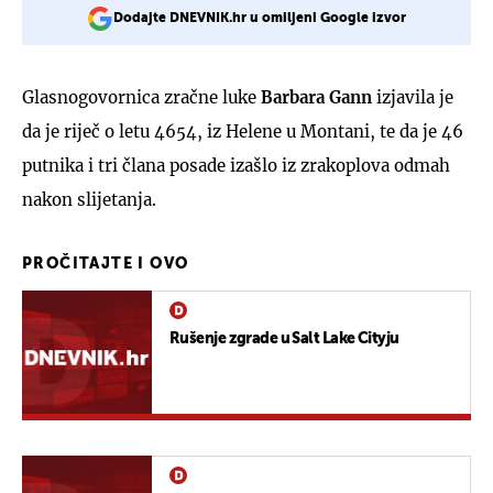
Dodajte DNEVNIK.hr u omiljeni Google izvor
Glasnogovornica zračne luke
Barbara Gann
izjavila je
da je riječ o letu 4654, iz Helene u Montani, te da je 46
putnika i tri člana posade izašlo iz zrakoplova odmah
nakon slijetanja.
PROČITAJTE I OVO
Rušenje zgrade u Salt Lake Cityju