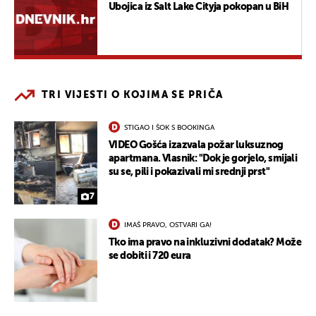
Ubojica iz Salt Lake Cityja pokopan u BiH
TRI VIJESTI O KOJIMA SE PRIČA
STIGAO I ŠOK S BOOKINGA
VIDEO Gošća izazvala požar luksuznog
apartmana. Vlasnik: "Dok je gorjelo, smijali
su se, pili i pokazivali mi srednji prst"
7
IMAŠ PRAVO, OSTVARI GA!
Tko ima pravo na inkluzivni dodatak? Može
se dobiti i 720 eura