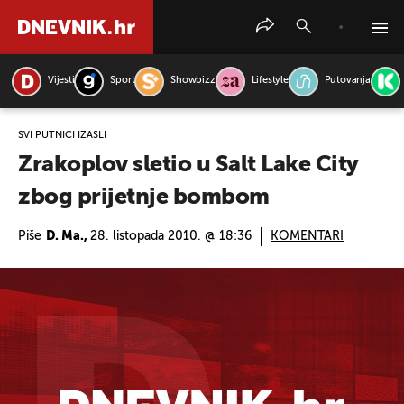
Vijesti
Sport
Showbizz
Lifestyle
Putovanja
PRETRAŽITE VIJESTI
SVI PUTNICI IZAŠLI
Zrakoplov sletio u Salt Lake City
zbog prijetnje bombom
Piše
D. Ma.,
28. listopada 2010. @ 18:36
KOMENTARI