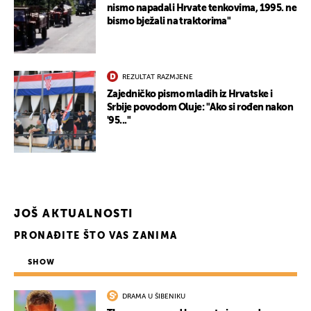
nismo napadali Hrvate tenkovima, 1995. ne
bismo bježali na traktorima"
REZULTAT RAZMJENE
Zajedničko pismo mladih iz Hrvatske i
Srbije povodom Oluje: "Ako si rođen nakon
'95..."
JOŠ AKTUALNOSTI
PRONAĐITE ŠTO VAS ZANIMA
SHOW
UKLJUČITE NOTIFIKACIJE
DRAMA U ŠIBENIKU