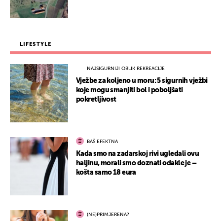
LIFESTYLE
NAJSIGURNIJI OBLIK REKREACIJE
Vježbe za koljeno u moru: 5 sigurnih vježbi
koje mogu smanjiti bol i poboljšati
pokretljivost
BAŠ EFEKTNA
Kada smo na zadarskoj rivi ugledali ovu
haljinu, morali smo doznati odakle je –
košta samo 18 eura
(NE)PRIMJERENA?