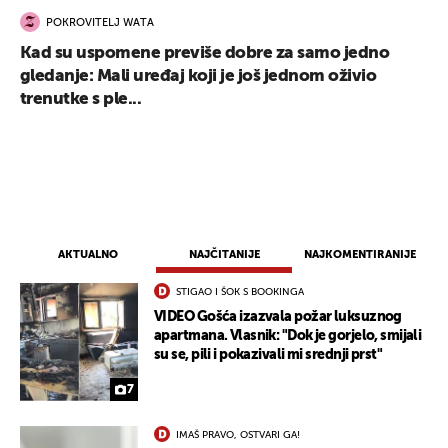
POKROVITELJ WATA
Kad su uspomene previše dobre za samo jedno
gledanje: Mali uređaj koji je još jednom oživio
trenutke s ple...
AKTUALNO
NAJČITANIJE
NAJKOMENTIRANIJE
STIGAO I ŠOK S BOOKINGA
VIDEO Gošća izazvala požar luksuznog
apartmana. Vlasnik: "Dok je gorjelo, smijali
su se, pili i pokazivali mi srednji prst"
7
IMAŠ PRAVO, OSTVARI GA!