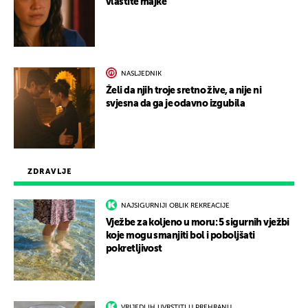
vlastite majke
NASLJEDNIK
Želi da njih troje sretno žive, a nije ni
svjesna da ga je odavno izgubila
ZDRAVLJE
NAJSIGURNIJI OBLIK REKREACIJE
Vježbe za koljeno u moru: 5 sigurnih vježbi
koje mogu smanjiti bol i poboljšati
pokretljivost
VRIJEDI IH UVRSTITI U PREHRANU