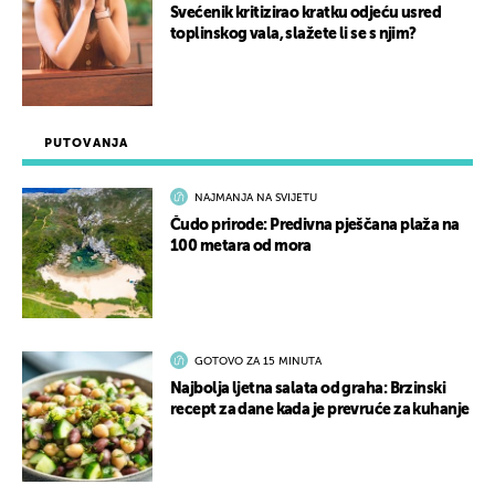
Svećenik kritizirao kratku odjeću usred
toplinskog vala, slažete li se s njim?
PUTOVANJA
NAJMANJA NA SVIJETU
Čudo prirode: Predivna pješčana plaža na
100 metara od mora
GOTOVO ZA 15 MINUTA
Najbolja ljetna salata od graha: Brzinski
recept za dane kada je prevruće za kuhanje