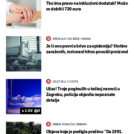
Tko ima pravo na inkluzivni dodatak? Može
se dobiti i 720 eura
KRENULO OD BRZE HRANE
Je li ovo povrće krivo za epidemiju? Stotine
zaraženih, restorani hitno povukli proizvod
IZLETJELI S CESTE
Užas! Troje poginulih u teškoj nesreći u
Zagrebu, policija objavila nepoznate
detalje
1:02
5
SRBIN PORUČIO SRBIMA
Objava koja je podigla prašinu: "Da 1991.