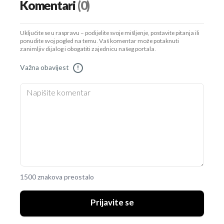
Komentari
(0)
Uključite se u raspravu – podijelite svoje mišljenje, postavite pitanja ili
ponudite svoj pogled na temu. Vaš komentar može potaknuti
zanimljiv dijalog i obogatiti zajednicu našeg portala.
Važna obavijest
!
1500 znakova preostalo
Prijavite se