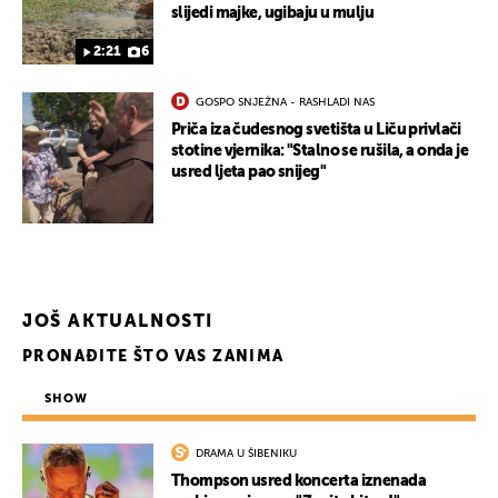
slijedi majke, ugibaju u mulju
2:21
6
GOSPO SNJEŽNA - RASHLADI NAS
Priča iza čudesnog svetišta u Liču privlači
stotine vjernika: "Stalno se rušila, a onda je
usred ljeta pao snijeg"
JOŠ AKTUALNOSTI
PRONAĐITE ŠTO VAS ZANIMA
SHOW
UKLJUČITE NOTIFIKACIJE
DRAMA U ŠIBENIKU
Thompson usred koncerta iznenada