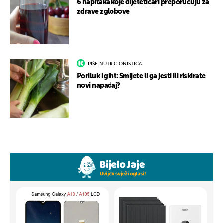
6 napitaka koje dijetetičari preporučuju za
zdrave zglobove
PIŠE NUTRICIONISTICA
Poriluk i giht: Smijete li ga jesti ili riskirate
novi napadaj?