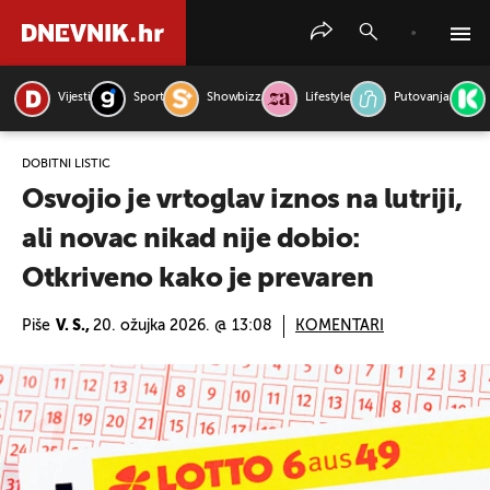
Vijesti
Sport
Showbizz
Lifestyle
Putovanja
PRETRAŽITE VIJESTI
DOBITNI LISTIĆ
Osvojio je vrtoglav iznos na lutriji,
ali novac nikad nije dobio:
Otkriveno kako je prevaren
Piše
V. S.,
20. ožujka 2026. @ 13:08
KOMENTARI