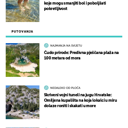
koje mogu smanjiti bol i poboljšati
pokretljivost
PUTOVANJA
NAJMANJA NA SVIJETU
Čudo prirode: Predivna pješčana plaža na
100 metara od mora
NEDALEKO OD PLOČA
Skriveni vojni tuneli na jugu Hrvatske:
Omiljena kupališta na koja lokalci u miru
dolaze roniti i skakati u more