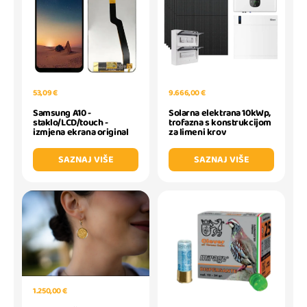
53,09 €
9.666,00 €
Samsung A10 -
Solarna elektrana 10kWp,
staklo/LCD/touch -
trofazna s konstrukcijom
izmjena ekrana original
za limeni krov
SAZNAJ VIŠE
SAZNAJ VIŠE
1.250,00 €