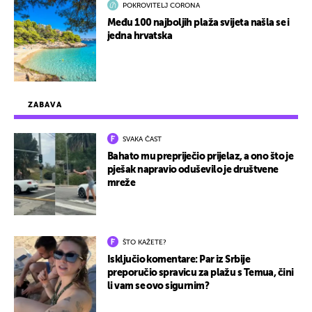
POKROVITELJ CORONA
Među 100 najboljih plaža svijeta našla se i
jedna hrvatska
ZABAVA
SVAKA ČAST
Bahato mu prepriječio prijelaz, a ono što je
pješak napravio oduševilo je društvene
mreže
ŠTO KAŽETE?
Isključio komentare: Par iz Srbije
preporučio spravicu za plažu s Temua, čini
li vam se ovo sigurnim?