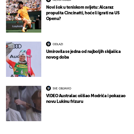
NEMA KRAJA
Novi šok u teniskom svijetu: Alcaraz
propušta Cincinatti, hoće li igrati na US
Openu?
ODLAZI
Umirovila se jedna od najboljih skijašica
novog doba
SVE OBJAVIO
VIDEO Australac ošišao Modrića i pokazao
novu Lukinu frizuru