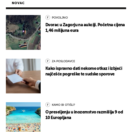
NOVAC
POVOLJNO
Dvorac u Zagorju na aukciji. Početna cijena
1,46 milijuna eura
ZA POSLODAVCE
Kako ispravno dati nekome otkaz i izbjeći
najčešće pogreške te sudske sporove
KAMO BI OTIŠLI?
O preseljenju u inozemstvo razmišlja 9 od
10 Europljana