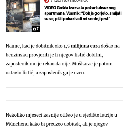
STIGAO I ŠOK S BOOKINGA
VIDEO Gošća izazvala požar luksuznog
apartmana. Vlasnik: “Dok je gorjelo, smijali
su se, pili i pokazivali mi srednji prst"
7
Naime, kad je dobitnik oko
1,5 milijuna eura
došao na
benzinsku provjeriti je li njegov listić dobitni,
zaposlenik mu je rekao da nije. Muškarac je potom
ostavio listić, a zaposlenik ga je uzeo.
Nekoliko mjeseci kasnije otišao je u sjedište lutrije u
Münchenu kako bi preuzeo dobitak, ali je njegov