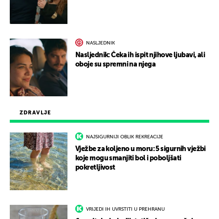
NASLJEDNIK
Nasljednik: Čeka ih ispit njihove ljubavi, ali
oboje su spremni na njega
ZDRAVLJE
NAJSIGURNIJI OBLIK REKREACIJE
Vježbe za koljeno u moru: 5 sigurnih vježbi
koje mogu smanjiti bol i poboljšati
pokretljivost
VRIJEDI IH UVRSTITI U PREHRANU