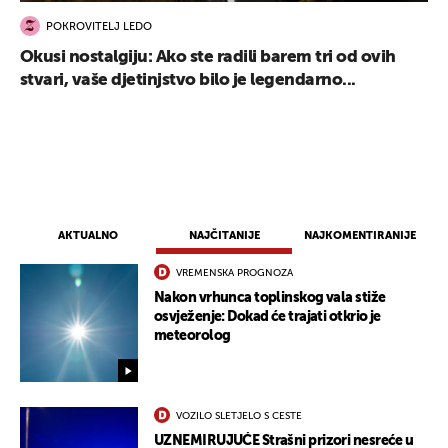
POKROVITELJ LEDO
Okusi nostalgiju: Ako ste radili barem tri od ovih
stvari, vaše djetinjstvo bilo je legendarno...
AKTUALNO
NAJČITANIJE
NAJKOMENTIRANIJE
VREMENSKA PROGNOZA
Nakon vrhunca toplinskog vala stiže
osvježenje: Dokad će trajati otkrio je
meteorolog
VOZILO SLETJELO S CESTE
UZNEMIRUJUĆE Strašni prizori nesreće u