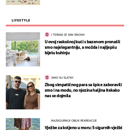
LIFESTYLE
I TERASA JE SAN SNOVA!
U ovoj raskošnoj kući s bazenom pronašli
smo najelegantniju, a možda i najljepšu
bijelu kuhinju
JAKO SU SLATKI!
Zbog simpatičnog para sa špice zaboravili
smo i na modu, no njezina haljina itekako
nas se dojmila
NAJSIGURNIJI OBLIK REKREACIJE
Vježbe za koljeno u moru: 5 sigurnih vježbi