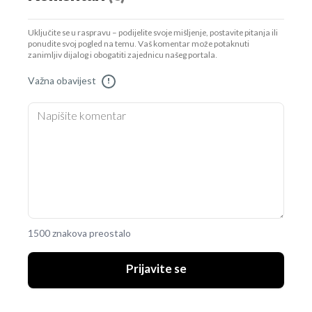
Uključite se u raspravu – podijelite svoje mišljenje, postavite pitanja ili
ponudite svoj pogled na temu. Vaš komentar može potaknuti
zanimljiv dijalog i obogatiti zajednicu našeg portala.
Važna obavijest
!
1500 znakova preostalo
Prijavite se