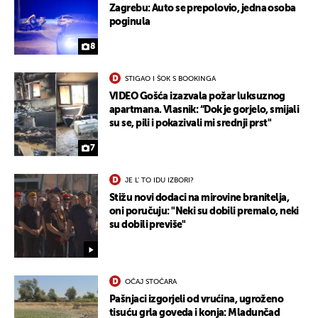
Zagrebu: Auto se prepolovio, jedna osoba
poginula
8
STIGAO I ŠOK S BOOKINGA
VIDEO Gošća izazvala požar luksuznog
apartmana. Vlasnik: “Dok je gorjelo, smijali
su se, pili i pokazivali mi srednji prst"
7
JE L' TO IDU IZBORI?
Stižu novi dodaci na mirovine branitelja,
oni poručuju: "Neki su dobili premalo, neki
su dobili previše"
OČAJ STOČARA
Pašnjaci izgorjeli od vrućina, ugroženo
tisuću grla goveda i konja: Mladunčad