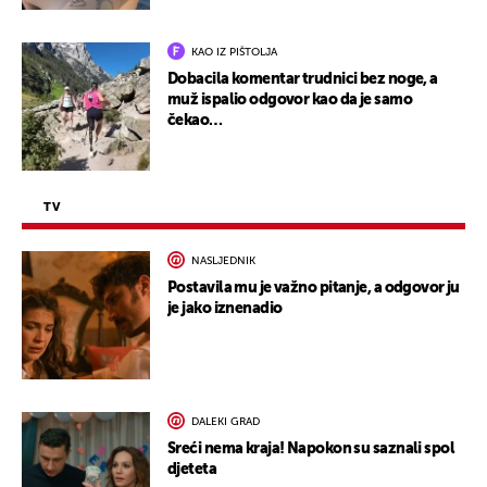
KAO IZ PIŠTOLJA
Dobacila komentar trudnici bez noge, a
muž ispalio odgovor kao da je samo
čekao…
TV
NASLJEDNIK
Postavila mu je važno pitanje, a odgovor ju
je jako iznenadio
DALEKI GRAD
Sreći nema kraja! Napokon su saznali spol
djeteta