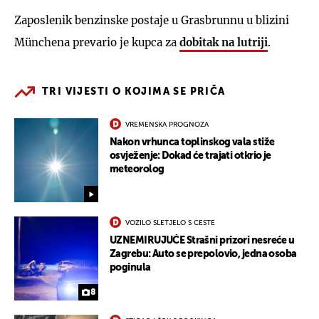
Zaposlenik benzinske postaje u Grasbrunnu u blizini
Münchena prevario je kupca za
dobitak na lutriji
.
TRI VIJESTI O KOJIMA SE PRIČA
VREMENSKA PROGNOZA
Nakon vrhunca toplinskog vala stiže
osvježenje: Dokad će trajati otkrio je
meteorolog
VOZILO SLETJELO S CESTE
UZNEMIRUJUĆE Strašni prizori nesreće u
Zagrebu: Auto se prepolovio, jedna osoba
poginula
8