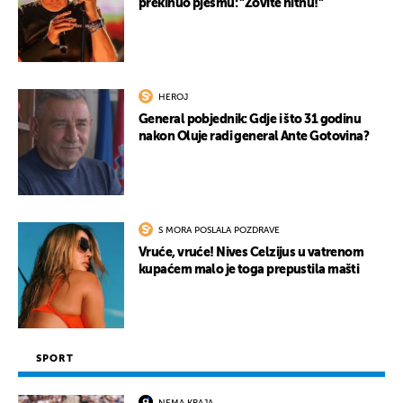
prekinuo pjesmu: "Zovite hitnu!"
HEROJ
General pobjednik: Gdje i što 31 godinu
nakon Oluje radi general Ante Gotovina?
S MORA POSLALA POZDRAVE
Vruće, vruće! Nives Celzijus u vatrenom
kupaćem malo je toga prepustila mašti
SPORT